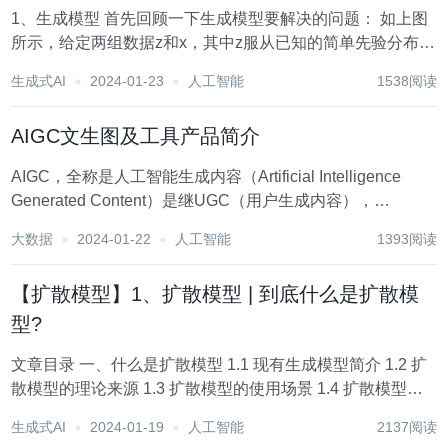
1、生成模型 首先回顾一下生成模型要解决的问题： 如上图
所示，给定两组数据z和x，其中z服从已知的简单先验分布
π(z （通常是高斯分布），x服从复杂的分布p(x （即训练数
生成式AI
2024-01-23
人工智能
1538阅读
据代表的分布），现在我们想要找到一个变换函数f，它能建
立一种z到x的映射f:z...
AIGC文生图及工具产品简介
AIGC，全称是人工智能生成内容（Artificial Intelligence
Generated Content）是继UGC（用户生成内容），
PGC（平台生成内容）后，利用人工智能技术，自动生成内
大数据
2024-01-22
人工智能
1393阅读
容的生产方式； 目前主要利用&集成自然语言处理、...
【扩散模型】1、扩散模型 | 到底什么是扩散模
型?
文章目录 一、什么是扩散模型 1.1 现有生成模型简介 1.2 扩
散模型的理论来源 1.3 扩散模型的使用场景 1.4 扩散模型的
基本结构 1.5 马尔可夫过程 二、扩散模型相关定义 2.1 符号
生成式AI
2024-01-19
人工智能
2137阅读
和定义 2.2 问题规范化 三、可以提升...