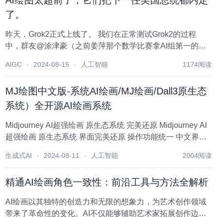
AI绘图太超前了，它们把下一任美国总统都内定
了。
昨天，Grok2正式上线了。 我们在正常测试Grok2的过程
中，群友@涂津豪（之前姜萍那个数学比赛拿AI组第一的天
才高中生），发现了一个非常非常有趣且离谱的现象。 如果
AIGC
2024-08-15
人工智能
1174阅读
跟Gork2说，给我画“下一任美国总统的照片”，Grok2出来的
必是特朗普。 我们都懵...
MJ绘图中文版-系统AI绘画/MJ绘画/Dall3原生态
系统）全开源AI绘画系统
Midjourney AI超强绘画 原生态系统 完美还原 Midjourney AI
超强绘画 原生态系统 界面完美还原 操作功能统一 中文界面
功能齐全（支付系统、会员系统、分销系统、支持中转站 可
生成式AI
2024-08-11
人工智能
2004阅读
自己搭建中转站Midjourney-Proxy-Plus...
精通AI绘画角色一致性：前沿工具与方法全解析
AI绘画以其独特的创造力和无限的想象力，为艺术创作领域
带来了革命性的变化。AI不仅能够辅助艺术家拓展创作边