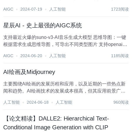
界，还能够独立生成令人惊叹的视觉作品，从而推动艺术表
AIGC
2024-07-19
人工智能
1723阅读
达的多样性和创新性。 AI绘画技术的深度应用，急需解决的
是，是如何在不同的艺术作品中保持角色的一...
星辰AI - 史上最强的AIGC系统
支持最近火爆的suno-v3-AI音乐生成大模型 思维导图：一键
根据需求生成思维导图，可导出不同类型图片 支持openai发
布最新gpt-4.0大模型对接使用 自适应布局、适配PC、移动
AIGC
2024-06-20
人工智能
1185阅读
端、平板等设备 ? 支持联网模式、...
AI绘画及Midjourney
主要围绕AI绘画的发展历程和应用，以及近期的一些热点新
闻和趋势。AI绘画技术的发展成本很高，但其应用前景广
阔，已经成为艺术创作的一个重要工具,所以值得关注. 2012
人工智能
2024-06-18
人工智能
960阅读
年华裔人工智能科学家吴恩达跟美国计算机科学家杰夫 迪
恩。两位都...
【论文精读】DALLE2: Hierarchical Text-
Conditional Image Generation with CLIP