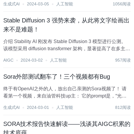
生成式AI
2024-03-05
人工智能
1056阅读
练一个prior模型，输入是文本特征输出是图像特征，最后把
图像特征喂给解码器得到图片...
Stable Diffusion 3 强势来袭，从此将文字绘画出
来不是难题！
介绍 Stability AI 刚发布 Stable Diffusion 3 模型进行公测。
该模型采用 diffusion transformer 架构，显著提高了在多主题
提示、图像质量和拼写能力方面的性能。 特点 spelling
AIGC
2024-03-02
人工智能
957阅读
abili...
Sora外部测试翻车了！三个视频都有Bug
终于有OpenAI之外的人，放出自己亲测的Sora视频了！ 请
看第一个视频，来自油管科技up主： 它的prompt是，“光线
昏暗的办公室里，一台3D打印机正在打印一个红色小立方
生成式AI
2024-03-01
人工智能
812阅读
体，延时拍摄，特写”。 显然，如视频所示，Sora并不理解
3D打印机的工作原...
SORA技术报告快速解读——浅谈其AIGC积累的
技术底蕴