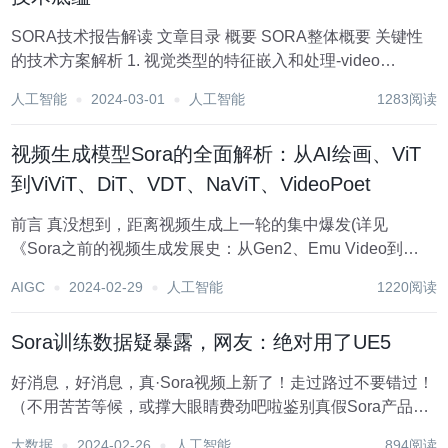
SORA技术报告解读 文章目录 概要 SORA整体概要 关键性
的技术方案解析 1. 视觉类型的特征嵌入和处理-video
encoder 1.1 压缩视频的特征网络模型是什么？ 1.2 如何处理
人工智能
2024-03-01
人工智能
1283阅读
不同分辨率的训练和推理问题？ 2 Scalin...
视频生成模型Sora的全面解析：从AI绘画、ViT
到ViViT、DiT、VDT、NaViT、VideoPoet
前言 真没想到，距离视频生成上一轮的集中爆发(详见
《Sora之前的视频生成发展史：从Gen2、Emu Video到
PixelDance、SVD、Pika 1.0》 才过去三个月，没想OpenAI
AIGC
2024-02-29
人工智能
1220阅读
一出手，该领域又直接变天了 自打2.16日OpenAI发...
Sora训练数据疑暴露，网友：绝对用了UE5
好消息，好消息，真·Sora视频上新了！走过路过不要错过！
（不用苦苦等候，或撑大眼睛费劲吧啦鉴别真假Sora产品
了）。 就在过去短短几个小时里，包括Bill Peebles、Tim
大数据
2024-02-26
人工智能
894阅读