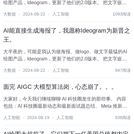
绘图产品，Ideogram，更新了他们的2.0版本。 把文字嵌入
和整个图片的美学质量，又一次推上了巅峰。 可能很多人不
大数据
2024-08-22
人工智能
1093阅读
知道Ideogram。 在AI绘图里面，这个产品确实也有一点冷
门。 不过并不妨...
AI能直接生成海报了，我愿称Ideogram为新晋之
王。
大半夜的，可能是我认为做海报、做logo、做文字最猛的AI
绘图产品，Ideogram，更新了他们的2.0版本。 把文字嵌入
和整个图片的美学质量，又一次推上了巅峰。 可能很多人不
大数据
2024-08-22
人工智能
947阅读
知道Ideogram。 在AI绘图里面，这个产品确实也有一点冷
门。 不过并不妨...
面完 AIGC 大模型算法岗，心态崩了。。。
大家好，今天我们继续聊聊 AI 科技圈发生的那些事。 内容
包括：AI 科技圈最新动态和最新面试题总结。 Meta 推新一
代 SAM 2 图像识别再进化！Meta 推新一代SAM 2 官方链
人工智能
2024-08-19
人工智能
938阅读
接：https://ai.meta.com/blog/se...