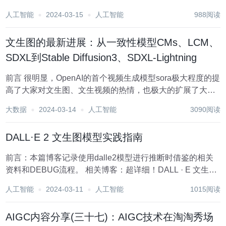
也涌现出很多AI相关的产品. 作为一名非AI专业人才,怎么去
人工智能
2024-03-15
人工智能
988阅读
做AI产品呢? 这个也是我一直探索的课题. 好在很多AI项...
文生图的最新进展：从一致性模型CMs、LCM、
SDXL到Stable Diffusion3、SDXL-Lightning
前言 很明显，OpenAI的首个视频生成模型sora极大程度的提
高了大家对文生图、文生视频的热情，也极大的扩展了大家
对AIGC的想象力 第一部分(选读 一致性模型Consistency
大数据
2024-03-14
人工智能
3090阅读
Model 注，本文第一部分最早写在23年11月份的这篇文...
DALL·E 2 文生图模型实践指南
前言：本篇博客记录使用dalle2模型进行推断时借鉴的相关
资料和DEBUG流程。 相关博客：超详细！DALL · E 文生图
模型实践指南 目录 1. 环境搭建和预训练模型准备 环境搭建
人工智能
2024-03-11
人工智能
1015阅读
预训练模型下载 2. 代码 3. B...
AIGC内容分享(三十七)：AIGC技术在淘淘秀场