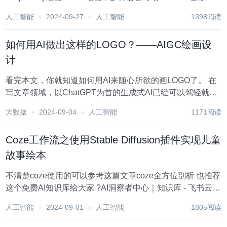
成+TTS语音对话+支持GPTs 文章目录 8月最新版ChatGPT
人工智能
2024-09-27
人工智能
1398阅读
商业运营网站程序源码，支持Midjour...
如何用AI做出这样的LOGO？——AIGC绘画设
计
看完本文，你就知道如何用AI来随心所欲的画LOGO了。 在
写文章领域，以ChatGPT为首的生成式AI已经可以驾轻就熟
的写出各种文档，从公文到小说，从年终总结到广告文案，
大数据
2024-09-04
人工智能
1171阅读
甚至还会写代码。 在绘画领域，AI已经向画师们发起了挑
战，更令人震惊的是，AI绘画...
Coze工作流之使用Stable Diffusion插件实现儿童
故事绘本
不清楚coze使用的可以参考这篇文章coze全方位剖析 也推荐
这个免费AI知识库给大家 ​‬​‍‍​​‬​​​‬​ ​ ​​​‍ ‬​​​​​‌​​ ‬​‬⁠​​ ​​⁠​‌​​‬?AI洞察者中心｜知识库 - 飞书云文
档 (feishu.cn 话不...
人工智能
2024-09-01
人工智能
1805阅读