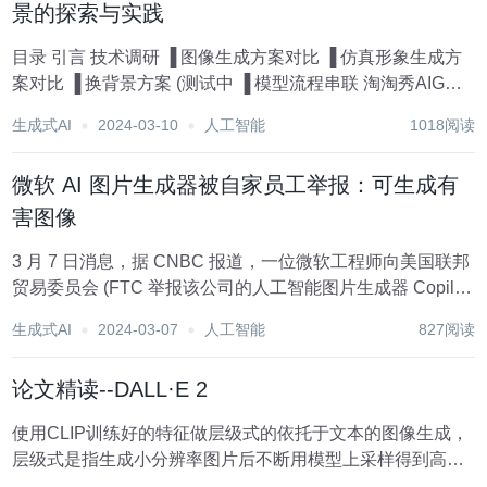
景的探索与实践
目录 引言 技术调研 ▐ 图像生成方案对比 ▐ 仿真形象生成方
案对比 ▐ 换背景方案 (测试中 ▐ 模型流程串联 淘淘秀AIGC
的使用 问题与处理 展望 引言 AIGC相关领域爆发式增长，在
生成式AI
2024-03-10
人工智能
1018阅读
图像式AI领域出现Mid...
微软 AI 图片生成器被自家员工举报：可生成有
害图像
3 月 7 日消息，据 CNBC 报道，一位微软工程师向美国联邦
贸易委员会 (FTC 举报该公司的人工智能图片生成器 Copilot
Designer 存在安全隐患。 这位名叫 Shane Jones 的工程师
生成式AI
2024-03-07
人工智能
827阅读
在微软工作了六年，他致信 FTC 称，...
论文精读--DALL·E 2
使用CLIP训练好的特征做层级式的依托于文本的图像生成，
层级式是指生成小分辨率图片后不断用模型上采样得到高清
大图 CLIP将输入的文本变成一个文本特征，然后DALLE2训