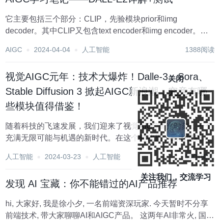
它主要包括三个部分：CLIP，先验模块prior和img
decoder。其中CLIP又包含text encoder和img encoder。
（在看DALL·E2之前强烈建议先搞懂CLIP模型的训练和运作
AIGC
2024-04-04
人工智能
1388阅读
机制,之前发过CLIP博客） 论文地址：https...
视觉AIGC元年：技术大爆炸！Dalle-3、Sora、
关闭
Stable Diffusion 3 掀起AIGC新浪潮，究竟有哪
些模块值得借鉴！
随着科技的飞速发展，我们迎来了视觉AIGC高光时刻，一个
充满无限可能与机遇的新时代。在这个时代里，三大里程碑
Dalle-3、Sora和Stable Diffusion 3以其炸裂式的技术发展，
人工智能
2024-03-23
人工智能
1001阅读
引领着AIGC领域的新浪潮。文章首先做相应简要介...
关注我们，交流学习
发现 AI 宝藏：你不能错过的AI产品推荐
hi, 大家好, 我是徐小夕, 一名前端资深玩家. 今天暂时不分享
前端技术, 带大家聊聊AI和AIGC产品。 这两年AI非常火, 国内