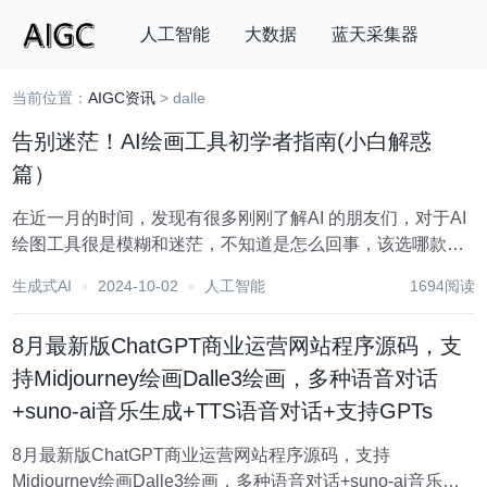
人工智能
大数据
蓝天采集器
当前位置：
AIGC资讯
> dalle
搜索
告别迷茫！AI绘画工具初学者指南(小白解惑
篇）
在近一月的时间，发现有很多刚刚了解AI 的朋友们，对于AI
绘图工具很是模糊和迷茫，不知道是怎么回事，该选哪款AI
绘图工具去学习。所以，今天我就来给初识AI的朋友们写一
生成式AI
2024-10-02
人工智能
1694阅读
篇AI绘画工具介绍，这是专为小白解惑的。如果你已经有AI
绘图经验的就可以滤过了。 一、...
8月最新版ChatGPT商业运营网站程序源码，支
持Midjourney绘画Dalle3绘画，多种语音对话
+suno-ai音乐生成+TTS语音对话+支持GPTs
8月最新版ChatGPT商业运营网站程序源码，支持
Midjourney绘画Dalle3绘画，多种语音对话+suno-ai音乐生