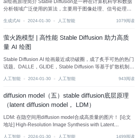
ai绘画原理简介 Stable Diffusion是一种在计算机科学和数据
分析领域广泛使用的算法，主要用于图像处理、信号处理、
计算机视觉和机器学习等方面。其主要思想是将数据进行扩
生成式AI
2024-01-30
人工智能
1079阅读
散处理，以达到数据平滑的效果，同时可以消除一些噪音和
不必要的细节。 在图像...
萤火跑模型 | 高性能 Stable Diffusion 助力高质
量 AI 绘图
Stable Diffusion AI 绘画最近成功破圈，成了炙手可热的热门
话题。DALLE，GLIDE，Stable Diffusion 等基于扩散机制的
生成模型让 AI 作图发生质变，让人们看到了“AI...
人工智能
2024-01-30
人工智能
943阅读
diffusion model（五）stable diffusion底层原理
（latent diffusion model， LDM）
LDM: 在隐空间用diffusion model合成高质量的图片！ [论文
地址] High-Resolution Image Synthesis with Latent
Diffusion Models [github] https://githu...
人工智能
2024-01-30
人工智能
1499阅读