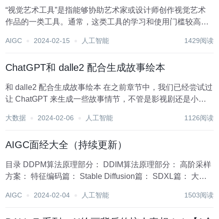
“视觉艺术工具”是指能够协助艺术家或设计师创作视觉艺术
作品的一类工具。通常，这类工具的学习和使用门槛较高，
往往只有专业人士能够运用。 通过AIGC生成全新的艺术
AIGC
2024-02-15
人工智能
1429阅读
品，这种创新的创作方式显著降低了艺术创作的门槛，使其
变得更加平易近人、易于使用。这使得更多非专...
ChatGPT和 dalle2 配合生成故事绘本
和 dalle2 配合生成故事绘本 在之前章节中，我们已经尝试过
让 ChatGPT 来生成一些故事情节，不管是影视剧还是小说
还是游戏都可以。这时候，自然而然的可以联想到：那我们
大数据
2024-02-06
人工智能
1126阅读
可不可以一步到位，把 ChatGPT 编出来的故事情节，再画
成连环画、甚至生成...
AIGC面经大全（持续更新）
目录 DDPM算法原理部分： DDIM算法原理部分： ⾼阶采样
⽅案： 特征编码篇： Stable Diffusion篇： SDXL篇： ⼤模
型微调篇： 控制模型篇： 适配器篇： DDPM算法原理部
AIGC
2024-02-04
人工智能
1503阅读
分： 简述DDP...