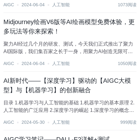
是，把简单的一句话，扩展成非常牛逼、详细且精准的
AIGC
2024-06-04
人工智能
1073阅读
Prompt，然后挨个画出各种不同的区域，最后合成在一起。
注意，是合成，所以精准可控能力极...
Midjourney绘画V6版等AI绘画模型免费体验，更
多玩法等你来探索！
聚力AI经过几个月的研发、测试，今天我们正式推出了聚力
AI国际版，我们集百家之长于一身，用聚力AI创造无限可
能！ 限时注册免费使用！国际版上线活动，所有套餐均已限
AIGC
2024-06-04
人工智能
1050阅读
时开启8折优惠，更多超值套餐可以查看文末哦～ 聚力AI国
际版介绍 简单介绍一下，因为中国...
AI新时代——【深度学习】驱动的【AIGC大模
型】与【机器学习】的创新融合
目录 1.机器学习与人工智能的基础 1.机器学习的基本原理 2.
人工智能的广泛应用 2.深度学习的崛起 1.深度学习的概念和
原理 2.卷积神经网络（CNN） 3.循环神经网络（RNN）
AIGC
2024-05-30
人工智能
999阅读
3.AIGC大模型的创新 1.AIGC的概念和应用...
AIGC学习笔记——DALL-E2详解+测试