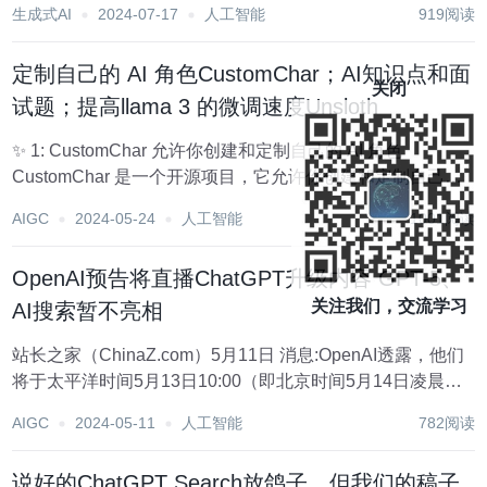
生成式AI
2024-07-17
人工智能
919阅读
热潮的前后，单是“首个”就占了四席： 发布中国首个开源...
定制自己的 AI 角色CustomChar；AI知识点和面
关闭
试题；提高llama 3 的微调速度Unsloth
✨ 1: CustomChar 允许你创建和定制自己的 AI 角色
CustomChar 是一个开源项目，它允许你创建和定制自己的
AI 角色。无论是游戏中的角色，还是个人的虚拟助手（比如
AIGC
2024-05-24
人工智能
1001阅读
电脑上的 JARVIS），甚至是在线教育体验中的虚拟...
OpenAI预告将直播ChatGPT升级内容 GPT-5、
关注我们，交流学习
AI搜索暂不亮相
站长之家（ChinaZ.com）5月11日 消息:OpenAI透露，他们
将于太平洋时间5月13日10:00（即北京时间5月14日凌晨
1:00）在线直播展示ChatGPT的一系列升级特性。 公司联合
AIGC
2024-05-11
人工智能
782阅读
创始人Sam Altman在社交媒体平台X上确认了直播的消息...
说好的ChatGPT Search放鸽子，但我们的稿子