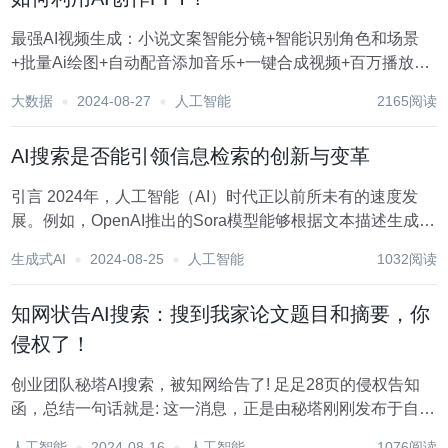
最强AI视频生成：小说文案智能分镜+智能识别角色和场景
+批量Ai绘图+自动配音添加音乐+一键合成视频+百万播放量
https://aitools.jurilu.com/ 你要是做一张只需要交差用的
大数据
2024-08-27
人工智能
2165阅读
PPT，用ChatGPT连一分钟都用不了，你看我画...
AI搜索是否能引领信息检索的创新与变革
引言 2024年，人工智能（AI）时代正以前所未有的速度发
展。例如，OpenAI推出的Sora模型能够根据文本描述生成视
频，震惊了业界；卡内基梅隆大学研究人员发布的基准测试
生成式AI
2024-08-25
人工智能
1032阅读
大大提升了大模型在Web上的性能。这些技术创新和突破展
示了AI在...
知网状告AI搜索：搜到我家论文题目和摘要，你
侵权了！
创业团队秘塔AI搜索，被知网给告了! 足足28页的侵权告知
函，总结一句话就是: 这一消息，正是由秘塔刚刚发布于自家
的公众号: 在秘塔收到的告知函中，还有一句非常醒目的话:
人工智能
2024-08-16
人工智能
1076阅读