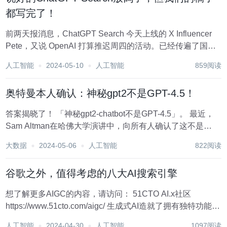
都写完了！
前两天报消息，ChatGPT Search 今天上线的 X Influencer
Pete，又说 OpenAI 打算推迟周四的活动。已经传遍了国内
互联网的 GPT Search，放鸽子了... 好好好，但我们的稿子
人工智能
2024-05-10
人工智能
859阅读
写都写了，想想还是发出来吧，毕竟影响不大。...
奥特曼本人确认：神秘gpt2不是GPT-4.5！
答案揭晓了！ 「神秘gpt2-chatbot不是GPT-4.5」。 最近，
Sam Altman在哈佛大学演讲中，向所有人确认了这不是
OpenAI下一代的模型。 还记得几天前，gpt2-chatbot突然在
大数据
2024-05-06
人工智能
822阅读
LLM竞技场chat.lmsys.org现身，展现...
谷歌之外，值得考虑的八大AI搜索引擎
想了解更多AIGC的内容，请访问： 51CTO AI.x社区
https://www.51cto.com/aigc/ 生成式AI造就了拥有独特功能和
优点的新型搜索引擎平台，这对谷歌的霸主地位构成了挑
人工智能
2024-04-30
人工智能
1097阅读