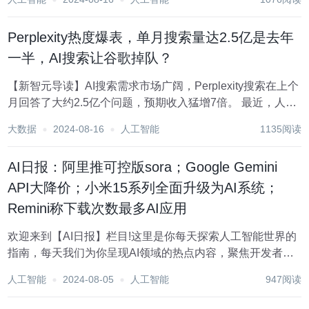
然后最后一句:“如需商务合作，请与我司联系”…… 对此，秘
塔在声明中表达了自...
Perplexity热度爆表，单月搜索量达2.5亿是去年
一半，AI搜索让谷歌掉队？
【新智元导读】AI搜索需求市场广阔，Perplexity搜索在上个
月回答了大约2.5亿个问题，预期收入猛增7倍。 最近，人工
智能搜索引擎市场持续「升温」。 一方面，市占率90%以上
大数据
2024-08-16
人工智能
1135阅读
的搜索界「一哥」谷歌正在将Gemini集成到搜索引擎中; 另
一方面，Open...
AI日报：阿里推可控版sora；Google Gemini
API大降价；小米15系列全面升级为AI系统；
Remini称下载次数最多AI应用
欢迎来到【AI日报】栏目!这里是你每天探索人工智能世界的
指南，每天我们为你呈现AI领域的热点内容，聚焦开发者，
助你洞悉技术趋势、了解创新AI产品应用。 新鲜AI产品点击
人工智能
2024-08-05
人工智能
947阅读
了解:https://top.aibase.com/ 1、媲美Perplexity!Mi...