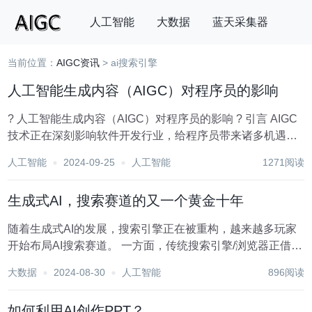
人工智能
大数据
蓝天采集器
当前位置：
AIGC资讯
> ai搜索引擎
搜索
人工智能生成内容（AIGC）对程序员的影响
? 人工智能生成内容（AIGC）对程序员的影响 ? 引言 AIGC
技术正在深刻影响软件开发行业，给程序员带来诸多机遇和
挑战。程序员不仅需要适应这些新兴技术，还要有效利用它
人工智能
2024-09-25
人工智能
1271阅读
们来提升自己的工作效率和创新能力。 ? AIGC技术的优势 ?
效率提...
生成式AI，搜索赛道的又一个黄金十年
随着生成式AI的发展，搜索引擎正在被重构，越来越多玩家
开始布局AI搜索赛道。 一方面，传统搜索引擎/浏览器正借助
AI技术的重构重新焕发生机，无论是移动端还是PC端，都在
大数据
2024-08-30
人工智能
896阅读
抢占更多的搜索流量。 比如7月，阿里旗下夸克升级“超级搜
索框”，推出以AI搜索为中心的一...
如何利用AI创作PPT？