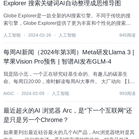
Explorer 搜索关键词AI自动整理成思维导图
Globe Explorer是一款全新的AI搜索引擎。不同于传统的搜
索引擎，Globe Explorer提供了更为丰富和个性化的搜索体
验，让您轻松发现您感兴趣的内容。不管您对工程、科学、
人工智能
2024-02-26
人工智能
845阅读
艺术、学校、技术、爱好、生活方式等领域有何需求，
Globe Explo...
每周AI新闻（2024年第3周）Meta研发Llama 3 |
苹果Vision Pro预售 | 智谱AI发布GLM-4
我是陌小北，一个正在研究硅基生命的、有趣儿的碳基生
命。每周日20:00，准时解读每周AI大事件。 大厂动向 【1】
Meta研发Llama 3，构建开源AGI Meta公司CEO马克·扎克伯
AIGC
2024-02-09
人工智能
993阅读
格（Mark Zuckerberg）=宣布公司将对两个关键A...
最近超火的AI 浏览器 Arc，是“下一个互联网”还
是只是另一个Chrome？
如果要列出最近硅谷最火的几个AI产品，Arc浏览器绝对是其