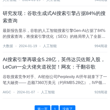
了解：https://top.aibase.com/ ???AI应用 1、百度推出视频
生...
研究发现：谷歌生成式AI搜索引擎占据84%的搜
索查询
最新报告显示，谷歌的人工智能搜索引擎Gen-AI占据了84%
的搜索查询，将搜索引擎优化（SEO）的格局带入了全新的
时代。搜索引擎优化市场公司BrightEdge自去年秋季以来一
大数据
2024-01-19
人工智能
994阅读
直在追踪Gen-AI搜索引擎的结果，涵盖了医疗保健、电子商
务和业务对业务技术等九...
AI搜索引擎再吸金5.28亿，英伟达贝佐斯入股，
LeCun一众大佬夹道祝贺！网友：干翻谷歌
谷歌搜索竞争对手、AI初创公司Perplexity AI开年就拿下了一
笔大融资—— 总额7360万美元（约RMB5.28亿），IVP领
投，英伟达、亚马逊创始人杰夫·贝索斯也跟投了。 创下了近
AIGC
2024-01-07
人工智能
928阅读
年来互联网搜索初创公司融资金额新纪录。 加上早前两轮融
资，Per...
第一页
1
没有了