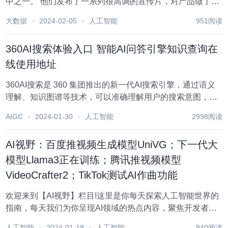
中之一。 他们发布了一系列很高调的宣传片，对产品做了更
新，并且在社交媒体上已经攒起来了一片用户好评。 在宣传
大数据
2024-02-05
人工智能
951阅读
片中，他们表示，这不只是一款浏览器，而是“一个跟互联网
同等规模的平台”。 这款浏览器背后的...
360AI搜索体验入口 智能AI问答引擎知识查询在
线使用地址
360AI搜索是 360 集团推出的新一代AI搜索引擎，通过语义
理解、知识图谱等技术，可以准确理解用户的搜索意图，主
动提问补全信息，从海量网页中深度提取相关内容，最终给
AIGC
2024-01-30
人工智能
2998阅读
出结构清晰、全面准确的答案，大大提升了搜索的便捷性和
准确性。 点击前往360AI搜索体...
AI视野：百度推视频生成模型UniVG；下一代大
模型Llama3正在训练；腾讯推视频模型
VideoCrafter2；TikTok测试AI作曲功能
欢迎来到【AI视野】栏目!这里是你每天探索人工智能世界的
指南，每天我们为你呈现AI领域的热点内容，聚焦开发者，
助你洞悉技术趋势、了解创新AI产品应用。 新鲜AI产品点击
人工智能
2024-01-19
人工智能
940阅读