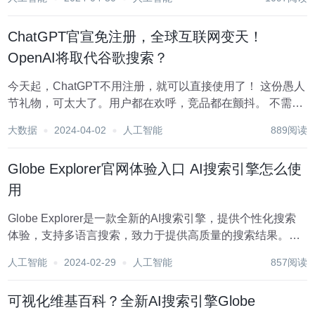
战。 数字领域处于不断变化的状态，搜索引擎也不例外。
如...
ChatGPT官宣免注册，全球互联网变天！
OpenAI将取代谷歌搜索？
今天起，ChatGPT不用注册，就可以直接使用了！ 这份愚人
节礼物，可太大了。用户都在欢呼，竞品都在颤抖。 不需要
登录，就可以直接使用，这意味着什么？ 是的，答案就像你
大数据
2024-04-02
人工智能
889阅读
想的那样——ChatGPT，从此将成为互联网基础设施。 今
天，就是它取代搜索引擎宏...
Globe Explorer官网体验入口 AI搜索引擎怎么使
用
Globe Explorer是一款全新的AI搜索引擎，提供个性化搜索
体验，支持多语言搜索，致力于提供高质量的搜索结果。它
能够将搜索关键词自动整理成思维导图，帮助用户快速明了
人工智能
2024-02-29
人工智能
857阅读
地查看信息。 需求人群： ["学术研究"，"信息检索"，"日常
搜索"] 使用场景示...
可视化维基百科？全新AI搜索引擎Globe