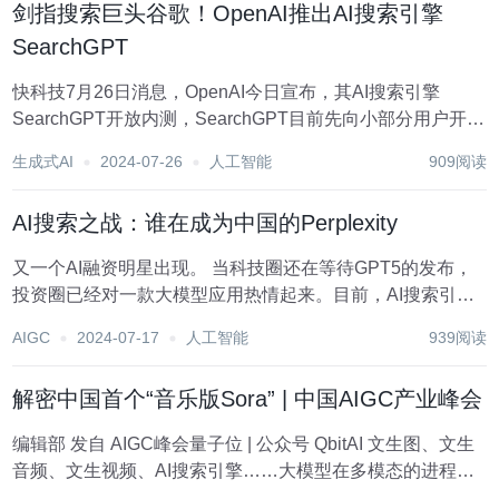
剑指搜索巨头谷歌！OpenAI推出AI搜索引擎
SearchGPT
快科技7月26日消息，OpenAI今日宣布，其AI搜索引擎
SearchGPT开放内测，SearchGPT目前先向小部分用户开
放，官网显示需要先申请加入候补名单。 OpenAI 表示，
生成式AI
2024-07-26
人工智能
909阅读
SearchGPT 旨在将模型的强大能力来检索网络的信息，为用
户提供快速及...
AI搜索之战：谁在成为中国的Perplexity
又一个AI融资明星出现。 当科技圈还在等待GPT5的发布，
投资圈已经对一款大模型应用热情起来。目前，AI搜索引擎
初创企业Perplexity正进行2.5亿美元的第四轮融资，此轮融
AIGC
2024-07-17
人工智能
939阅读
资后，Perplexity的估值将达到30亿美元。而在今年1月，其
估值还只有5...
解密中国首个“音乐版Sora” | 中国AIGC产业峰会
编辑部 发自 AIGC峰会量子位 | 公众号 QbitAI 文生图、文生
音频、文生视频、AI搜索引擎……大模型在多模态的进程可
谓是愈演愈烈。 而聚焦在国内，有这么一家公司在AIGC大