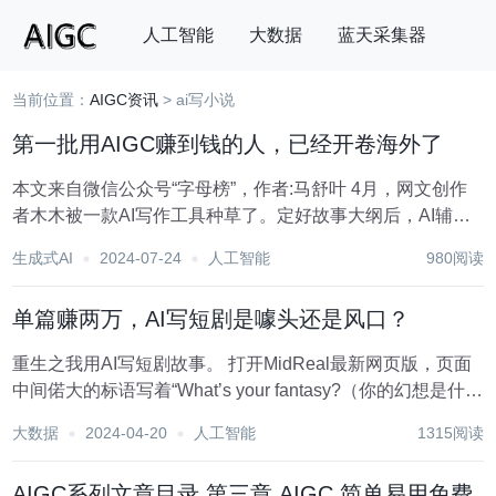
人工智能
大数据
蓝天采集器
当前位置：
AIGC资讯
> ai写小说
搜索
第一批用AIGC赚到钱的人，已经开卷海外了
本文来自微信公众号“字母榜”，作者:马舒叶 4月，网文创作
者木木被一款AI写作工具种草了。定好故事大纲后，AI辅助
生成的2万多字小说内容，不仅做到了上下文连贯，还能在某
生成式AI
2024-07-24
人工智能
980阅读
些内容上升华主题，最终免费字数没用完，木木便成为了这
款工具的付费用户。 “作为一款上线即...
单篇赚两万，AI写短剧是噱头还是风口？
重生之我用AI写短剧故事。 打开MidReal最新网页版，页面
中间偌大的标语写着“What’s your fantasy?（你的幻想是什
么?）”和引导用户输入提示词的对话框。 免费体验网页版
大数据
2024-04-20
人工智能
1315阅读
MidReal链接:https://midreal.ai/ 如果...
AIGC系列文章目录 第三章 AIGC 简单易用免费