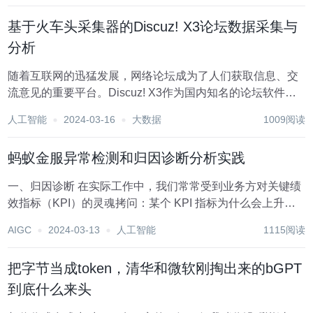
集团的实践。主要围绕归因诊断、异常检测...
基于火车头采集器的Discuz! X3论坛数据采集与
分析
随着互联网的迅猛发展，网络论坛成为了人们获取信息、交
流意见的重要平台。Discuz! X3作为国内知名的论坛软件系
统，广泛应用于各类网站和社区。然而，随着数据量的不断
人工智能
2024-03-16
大数据
1009阅读
增长，如何高效地从Discuz! X3论坛中采集数据并进行有效
分析成为了许多研究者和从业者...
蚂蚁金服异常检测和归因诊断分析实践
一、归因诊断 在实际工作中，我们常常受到业务方对关键绩
效指标（KPI）的灵魂拷问：某个 KPI 指标为什么会上升或
下降？归因诊断的任务就是解释这些指标变化的原因。 归因
AIGC
2024-03-13
人工智能
1115阅读
诊断把问题的定位过程看作是一个因子对比的过程：指标在
基准时间区间的值为 y，...
把字节当成token，清华和微软刚掏出来的bGPT
到底什么来头