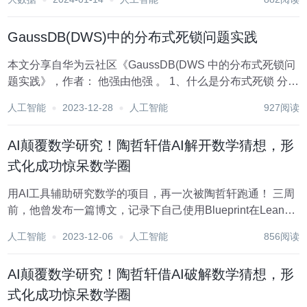
学图像数据库往往满足于预测疾病类型，而忽视了具有重大
临床意义的后者。 最近，德州州立阿灵顿分校...
GaussDB(DWS)中的分布式死锁问题实践
本文分享自华为云社区《GaussDB(DWS 中的分布式死锁问
题实践》，作者： 他强由他强 。 1、什么是分布式死锁 分布
式死锁是相对于单机死锁而言，一个事务块中的语句，可能
人工智能
2023-12-28
人工智能
927阅读
会分散在集群里多个节点（CN/DN）执行，在不同节点上可
能都会持有锁，当并...
AI颠覆数学研究！陶哲轩借AI解开数学猜想，形
式化成功惊呆数学圈
用AI工具辅助研究数学的项目，再一次被陶哲轩跑通！ 三周
前，他曾发布一篇博文，记录下自己使用Blueprint在Lean4
中形式化多项式Freiman-Ruzsa猜想的证明过程。 就在昨
人工智能
2023-12-06
人工智能
856阅读
天，他激动宣布：将多项式Freiman-Ruzsa猜想的证明形式
化...
AI颠覆数学研究！陶哲轩借AI破解数学猜想，形
式化成功惊呆数学圈