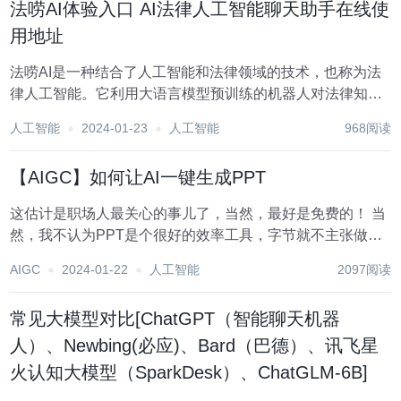
法唠AI体验入口 AI法律人工智能聊天助手在线使
用地址
法唠AI是一种结合了人工智能和法律领域的技术，也称为法
律人工智能。它利用大语言模型预训练的机器人对法律知识
和案例进行深度学习和分析，以提供法律咨询、法律文书撰
人工智能
2024-01-23
人工智能
968阅读
写、法律案例研究等服务。法唠AI的出现，对律师行业的专
业提供方式及案例判例研究方面产生了深远的影响...
【AIGC】如何让AI一键生成PPT
这估计是职场人最关心的事儿了，当然，最好是免费的！ 当
然，我不认为PPT是个很好的效率工具，字节就不主张做
PPT，能用一句话说清楚的事，绝对不要忽悠成一段话。但
AIGC
2024-01-22
人工智能
2097阅读
是，这并不影响PPT作为一个好的沟通工具，而且，这个
PPT，代表了你或者你们公司的综合水平，对...
常见大模型对比[ChatGPT（智能聊天机器
人）、Newbing(必应)、Bard（巴德）、讯飞星
火认知大模型（SparkDesk）、ChatGLM-6B]