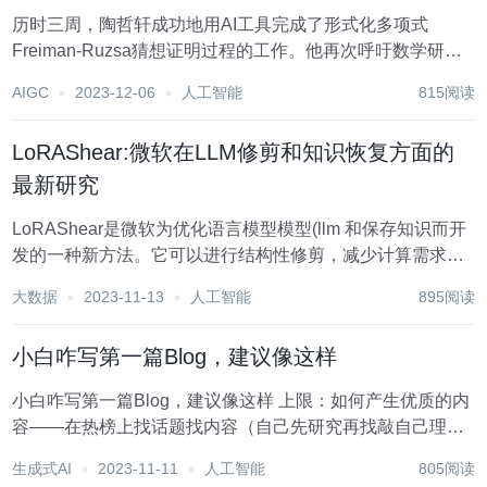
历时三周，陶哲轩成功地用AI工具完成了形式化多项式
Freiman-Ruzsa猜想证明过程的工作。他再次呼吁数学研究
者学会正确利用AI工具，网友惊呼:以后的数学论文不需要人
AIGC
2023-12-06
人工智能
815阅读
类可读了? 用AI工具辅助研究数学的项目，再一次被陶哲轩
跑通! 三周前，他曾发布一篇博...
LoRAShear:微软在LLM修剪和知识恢复方面的
最新研究
LoRAShear是微软为优化语言模型模型(llm 和保存知识而开
发的一种新方法。它可以进行结构性修剪，减少计算需求并
提高效率。 LHSPG技术（ Lora Half-Space Projected
大数据
2023-11-13
人工智能
895阅读
Gradient）支持渐进式结构化剪枝和动态知识恢复...
小白咋写第一篇Blog，建议像这样
小白咋写第一篇Blog，建议像这样 上限：如何产生优质的内
容——在热榜上找话题找内容（自己先研究再找敲自己理解
过程、实操过程的笔记文档） 如何用AIGC画出漂亮 的流程
生成式AI
2023-11-11
人工智能
805阅读
图（最简单的操作） 对于小白如何把VISIO图画好...