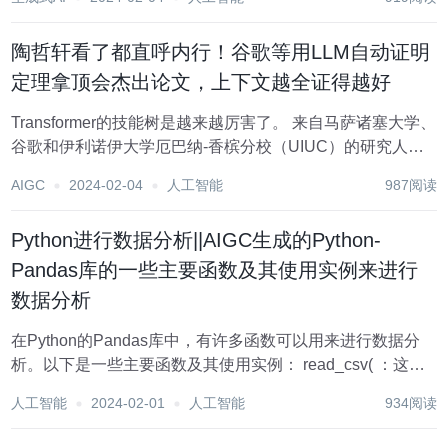
你还真别说，被ICLR 2024接收为Spotlight的“One for
All（OFA）...
陶哲轩看了都直呼内行！谷歌等用LLM自动证明
定理拿顶会杰出论文，上下文越全证得越好
Transformer的技能树是越来越厉害了。 来自马萨诸塞大学、
谷歌和伊利诺伊大学厄巴纳-香槟分校（UIUC）的研究人员
发表了一篇论文，利用大语言模型自动生成定理的完整证
AIGC
2024-02-04
人工智能
987阅读
明。 论文地址：https://arxiv.org/pdf/2303.04910...
Python进行数据分析||AIGC生成的Python-
Pandas库的一些主要函数及其使用实例来进行
数据分析
在Python的Pandas库中，有许多函数可以用来进行数据分
析。以下是一些主要函数及其使用实例： read_csv( ：这个
函数用于从CSV文件中读取数据。例如，如果你有一个名
人工智能
2024-02-01
人工智能
934阅读
为"my_data.csv"的文件，你可以使用以下代码来读取它：
im...