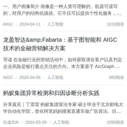
一、用户画像简介 画像是一种人类可理解的、机器可读写
的，对用户的结构化描述。它不仅可以提供个性化服务，还
在企业的战略决策和商业分析中发挥了重要作用。 1. 画像的
AIGC
2024-04-11
人工智能
1015阅读
分类 画像可以根据数据来源分为社会通识类和领域知识类。
社会通识类画像又可以按照时间维度划分成...
龙盈智达&amp;Fabarta：基于图智能和 AIGC
技术的金融营销解决方案
导读 在金融行业的营销活动中，如何获取潜在客户以及判定
企业风险是银行重点关注的方向。本方案基于 ArcGraph 图
数据库和图智能分析技术，帮助企业筛选潜在客户，通过股
AIGC
2024-04-05
人工智能
982阅读
权穿透、实控人分析自动识别风险。通过大模型企业知识中
台，用户可以利用自然语言对话的方式查...
蚂蚁集团异常检测和归因诊断分析实践
分享嘉宾｜丁雷雷 蚂蚁集团算法专家 硕士毕业于北京邮电大
学自动化学院，曾在阿里妈妈搜索直通车做广告算法。目前
在蚂蚁机器智能部，从事异常检测、时序预测、归因分析、
生成式AI
2024-03-29
人工智能
1095阅读
因果推断算法工作。 本文将分享异常检测与归因诊断在蚂蚁