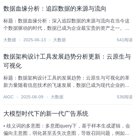
现的桥梁，其重要性日益凸显。近年来，随着技术的不...
数据血缘分析：追踪数据的来源与流向
标题：数据血缘分析：深入追踪数据的来源与流向在当今这
个数据驱动的时代，数据已成为企业最宝贵的资产之一。无
论是金融、医疗、零售还是科技行业，数据都扮演着至关重
大数据
2025-06-13
大数据
541阅读
要的角色，它不仅影响着企业的决策制定，还直接关联到业
务的运营效率与创新能力。然而，随着数据量的爆炸性...
数据架构设计工具发展趋势分析更新：云原生与
可视化
标题：数据架构设计工具的发展趋势：云原生与可视化的革
新力量随着信息技术的飞速发展，数据已成为现代企业的核
心资产，而数据架构设计作为确保数据高效、安全、可扩展
AIGC
2025-06-09
大数据
536阅读
管理的基础，其重要性日益凸显。在这一背景下，数据架构
设计工具正经历着前所未有的变革，其中云原生与可视...
大模型时代下的新一代广告系统
• 歧义词的多意图：多意图query下，基于样本生成逻辑，会
偏向主意图，弱化甚至丢失次意图，导致召回问题，例如：