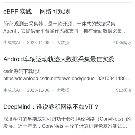
eBPF 实践 -- 网络可观测
简介 观测云采集器，是一款开源、一体式的数据采集
Agent，它提供全平台操作系统支持，拥有全面数据采集能
力，涵盖基础设施、指标、日志、应用性能、用户访问以及
生成式AI
2023-11-08
大数据
1085阅读
安全巡检等各种场景。通过 eBPF 技术的引入，观测云采集
器实践了网络传输层和应用层的部分协议的...
Android车辆运动轨迹大数据采集最佳实践
csdn源码下载地址：
https://download.csdn.net/download/geduo_83/10841480
前言： 最近帝都的天气有些冷，天寒地冻，天气虽冷，但也
生成式AI
2023-11-08
大数据
913阅读
无法阻挡我写文章的热情，之前很少写文章，记得写文章已
经是很久很...
DeepMind：谁说卷积网络不如ViT？
深度学习的早期成功可归功于卷积神经网络（ConvNets）的
发展。近十年来，ConvNets 主导了计算机视觉基准测试。
然而近年来，它们越来越多地被 ViTs（Vision