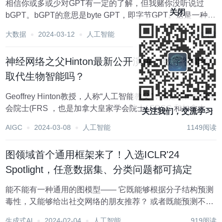
相信你或多或少对GPT有一定的了解，但我赌你没听说过
关闭
bGPT。bGPT的意思是byte GPT，即字节GPT。这是一种专
门设计用于处理二进制数据和模拟数字世界的深度学习模
大数据
2024-03-12
人工智能
948阅读
型。简单概括，bGPT突破了传统语言模型的局限，能够直
接理解和操作二进制数据，拓展了深...
神经网络之父Hinton最新公开演讲：数字智能会
取代生物智能吗？
Geoffrey Hinton教授，人称“人工智能教父”，他是英国皇家学
会院士(FRS ，也是加拿大皇家学会院士( FRSC 和加拿大国
关注我们，交流学习
家勋章(CC 获得者。 牛津大学于2024年2月19日在谢尔顿剧
AIGC
2024-03-08
人工智能
1149阅读
院举办了年度Romanes讲座，Geoffrey Hi...
图领域首个通用框架来了！入选ICLR'24
Spotlight，任意数据集、分类问题都可搞定
能不能有一种通用的图模型—— 它既能够根据分子结构预测
毒性，又能够给出社交网络的朋友推荐？ 或者既能预测不同
作者的论文引用，还可以发现基因网络中的人类衰老机制？
生成式AI
2024-02-04
人工智能
919阅读