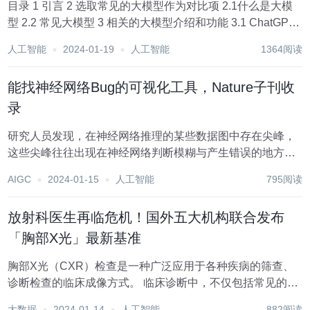
目录 1 引言 2 选取常见的大模型作为对比项 2.1什么是大模
型 2.2 常见大模型 3 相关的大模型介绍和功能 3.1 ChatGPT
3.1.1 ChatGPT的介绍 3.1.2 ChatGPT的原理 3.1.3 ChatGPT
人工智能
2024-01-19
人工智能
1364阅读
的特...
能找神经网络Bug的可视化工具，Nature子刊收
录
研究人员发现，在神经网络推理的某些数据图中存在尖峰，
这些尖峰往往出现在神经网络判断模糊与产生错误的地方。
观察这些尖峰，研究人员可以更容易发现人工智能系统中的
AIGC
2024-01-15
人工智能
795阅读
故障点。 从分析癌症突变的原因到决定谁应该获得贷款，在
解决这些问题的过程中，仿照人脑的神经网络比人...
放射科医生再临危机！国外五大机构联合发布
「胸部X光」最新基准
胸部X光（CXR）检查是一种广泛应用于各种疾病的筛查、
诊断检查的临床成像方式。 临床诊断中，不仅包括常见的疾
病类型，往往还会描述相应严重程度和不确定性，目前的医
大数据
2024-01-14
人工智能
882阅读