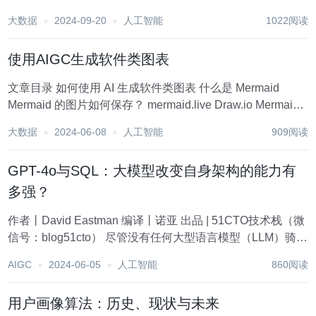
小米（粮食or手机？），苹果（水果or手机？）； • 长尾类
大数据
2024-09-20
人工智能
1022阅读
目冷启：由于用户点击数据的马太效应，使得大量的长尾类
目没有...
使用AIGC生成软件类图表
文章目录 如何使用 AI 生成软件类图表 什么是 Mermaid
Mermaid 的图片如何保存？ mermaid.live Draw.io Mermaid
可以画什么图？ 流程图 时序图 / 序列图 类图 状态图 甘特图
大数据
2024-06-08
人工智能
909阅读
实体关系图 /...
GPT-4o与SQL：大模型改变自身架构的能力有
多强？
作者丨David Eastman 编译丨诺亚 出品 | 51CTO技术栈（微
信号：blog51cto） 尽管没有任何大型语言模型（LLM）骑过
自行车，但它们显然理解骑行在人类交通领域中的作用。它
AIGC
2024-06-05
人工智能
860阅读
们似乎为软件开发者提供的是一种类似语义的现实世界知
识，结合了...
用户画像算法：历史、现状与未来