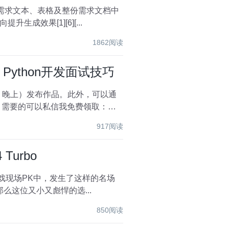
从需求文本、表格及整份需求文档中
生成效果[1][6][...
1862阅读
ython开发面试技巧
917阅读
urbo
而且二者还是不在一个“重量级”的那种： 绿人：由GPT-4操纵 红人：由一个端侧小模型操纵 那么这位又小又彪悍的选...
850阅读