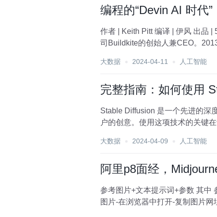
编程的“Devin AI 
作者 | Keith Pitt 编译 | 伊风 出品 | 51CTO技术栈（微信号：blog51cto） 这篇文章的作者基思-皮特（Keith Pitt），是一家软件开发公
司Buildkite的创始人兼CEO。2
大数据
2024-04-11
人工智能
完整指南：如何使用 Stable
Stable Diffusion 
大数据
2024-04-09
人工智能
阿里p8面经，Midjou
参考图片+文本提示词+参数 其中 参考图片：点聊天窗口左边的+按钮上传后回车即可，然后把图片拖入prompt输入框，也可以点击