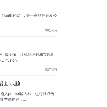
961阅读
描述来生成图像，让机器理解和实现用
生成的过程。 在探索 Stable Diffusion...
927阅读
社招面试题
图片-在浏览器中打开-复制图片网址。生成图片时会参考图片的构图、内容、颜色等 文本提示词：由 主体描述：...