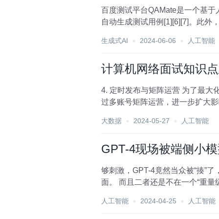
百度测试平台QAMate是一个
自动生成测试用例[1][6][7]。此外
生成式AI
2024-06-06
人工智能
计算机网络面试知识点总
4. 定时发布与矩阵运营 为了最大化效果，你可以选择在用户活跃度较高的时间段（如中午、傍晚、晚上）发布作品。此外，可以通
过多账号矩阵运营，进一步扩大影响力。 以上就是全部的制作流程，我还录制了一份全流程视频，需要的
三、AI绘...
大数据
2024-05-27
人工智能
GPT-4现场被端侧小模型
够刺激，GPT-4竟然当众被“揍”了，甚至连还手的机会都没有： 是
人工智能
2024-04-25
人工智能