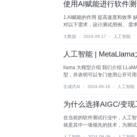
使用AI赋能进行软件测
1.AI赋能的作用 提高速度和效率 缺陷预测与分析 2.AI互动指令格式--文心一言 角色、指示、上下文 例子、输入、输出 a 直接问AI 针
大数据
2024-09-17
人工智能
人工智能 | MetaLlam
llama 大模型介绍 我们介绍 LLaMA，这是一个基础语言模型的集合，参数范围从 7B 到 65B。我们在数万亿个Token上训练我们的模
型，并表明可以专门使用公开可用
生成式AI
2024-09-16
人工智能
为什么选择AIGC/变
在当前的软件测试行业中，人工智能
就是其中一项领先的技术，为测试
AI服务的...
人工智能
2024-09-09
人工智能