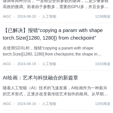
微调有两种办法， 一是模型全部参数的微调，二是少量参数
高效的微调。前者由于参数多，需要的GPU多，并且全参数
微调可能把模型带偏，后者只需要微调少量参数，需要的
AIGC
2024-08-20
人工智能
1238阅读
GPU少，还可能达到不错的效果，成为大家研究的重点，取
了个专有名词Parameter-Effic...
【已解决】报错“copying a param with shape
torch.Size([1280, 1280]) from checkpoint”
在使用SDXL时，报错“copying a param with shape
torch.Size([1280, 1280] from checkpoint, the shape in
current model is torch.Size([1280,...
AIGC
2024-08-19
人工智能
1032阅读
AI绘画：艺术与科技融合的新篇章
随着人工智能（AI）技术的飞速发展，AI绘画作为一种新兴
的艺术形式，正逐步改变着传统艺术创作的格局。从早期的
简单模仿到如今的个性化创作，AI绘画不仅提升了艺术创作
AIGC
2024-08-16
人工智能
1255阅读
的效率和质量，还开辟了全新的应用场景和商业模式。本文
将深入探讨AI绘画的发展历程和现状、技术...