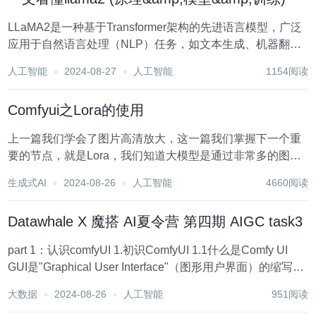
LLaMA2是一种基于Transformer架构的先进语言模型，广泛
应用于自然语言处理（NLP）任务，如文本生成、机器翻译
和问答系统等。本文将从其核心原理、模型结构以及训练方
人工智能
2024-08-27
人工智能
1154阅读
法三个方面进行详细探讨。 一、核心原理 LLaMA2的核心原
理是基于自注意力机...
Comfyui之Lora的使用
上一篇我们学会了图片高清放大，这一篇我们掌握下一个重
要的节点，就是Lora，我们知道大模型是通过非常多的图片
训练出来的，而Lora就是通过一部分特定样式的图片训练出
生成式AI
2024-08-26
人工智能
4660阅读
来的，LORA节点是为了补充大模型的，也可以说Lora就是
大模型的一个外挂，想象一下，假如某...
Datawhale X 魔搭 AI夏令营 第四期 AIGC task3
part 1：认识comfyUI 1.初识ComfyUI 1.1什么是Comfy UI
GUI是"Graphical User Interface"（图形用户界面）的缩写。
简单来说，GUI 就是你在电脑屏幕上看到的那种有图标、按
大数据
2024-08-26
人工智能
951阅读
钮和菜单的交互方式。...