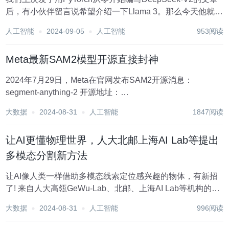
后，有小伙伴留言说希望介绍一下Llama 3。那么今天他就来
了，本文将详细指导如何从零开始构建完整的Llama 3模型架
人工智能
2024-09-05
人工智能
953阅读
构，并在自定义数据集上执行训练和推理。 [图1]：Llama...
Meta最新SAM2模型开源直接封神
2024年7月29日，Meta在官网发布SAM2开源消息：
segment-anything-2 开源地址：
https://github.com/facebookresearch/segment-anything-2
大数据
2024-08-31
人工智能
1847阅读
paper：sam-2-seg...
让AI更懂物理世界，人大北邮上海AI Lab等提出
多模态分割新方法
让AI像人类一样借助多模态线索定位感兴趣的物体，有新招
了! 来自人大高瓴GeWu-Lab、北邮、上海AI Lab等机构的研
究人员提出Ref-AVS（Refer and Segment Objects in Audio-
大数据
2024-08-31
人工智能
996阅读
Visual Scenes，视听场景下...