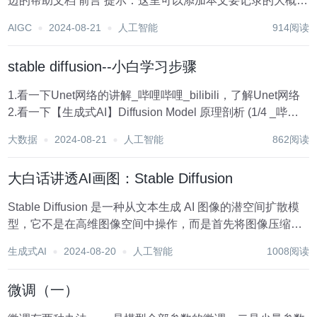
边的帮助文档 前言 提示：这里可以添加本文要记录的大概内
容： 记录一下学习AIGC，参考链接: 爆火的AIGC到底是什
AIGC
2024-08-21
人工智能
914阅读
么 提示：以下是本篇文章正文内容，下面案例可供参考 一、
stab...
stable diffusion--小白学习步骤
1.看一下Unet网络的讲解_哔哩哔哩_bilibili，了解Unet网络
2.看一下【生成式AI】Diffusion Model 原理剖析 (1/4 _哔哩
哔哩_bilibili，起码要看前3/6个视频 3.看一下超详细的扩散
大数据
2024-08-21
人工智能
862阅读
模型（Diffusion...
大白话讲透AI画图：Stable Diffusion
Stable Diffusion 是一种从文本生成 AI 图像的潜空间扩散模
型，它不是在高维图像空间中操作，而是首先将图像压缩到
潜在空间（latent space）中。 我们将深入了解它的工作机
生成式AI
2024-08-20
人工智能
1008阅读
制。知道工作机制有什么用？除了其本身就是个非常值得了
解的内容...
微调（一）