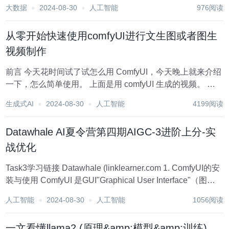
生成流程 1.4 ComfyUI的优势 2.20分钟速通安装ComfyUI...
大数据
2024-08-30
人工智能
976阅读
从零开始快速使用comfyUI进行文生图或者图生
视频制作
前言 今天花时间试了试怎么用 ComfyUI，今天晚上就来介绍
一下，怎么简单使用。 上面是用 comfyUI 生成的视频。 安
装 首先进行安装。 在 github 上搜索 comfyUI，第一个就
生成式AI
2024-08-30
人工智能
4199阅读
是，点进去然后点击左侧 Release...
Datawhale AI夏令营第四期AIGC-3进阶上分-实
战优化
Task3学习链接 Datawhale (linklearner.com 1. ComfyUI的安
装与使用 ComfyUI 是GUI"Graphical User Interface"（图形
用户界面）的一种，是基于节点工作的用户界面，主要用于
人工智能
2024-08-30
人工智能
1056阅读
操作图...
一文看懂llama2 (原理&amp;模型&amp;训练)