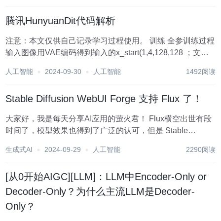
孰能分辨? 最近，国外一位...
腾讯HunyuanDit代码解析
注意：本文仅供自己记录学习过程使用。 训练 全参训练过程
输入图像用VAE编码得到输入的x_start(1,4,128,128 ；文本
的两个特征：bert的encoder feature(1,77,1024 和T5 的
人工智能
2024-09-30
人工智能
1492阅读
feature(1,256...
Stable Diffusion WebUI Forge 支持 Flux 了！
大家好，我是每天分享AI应用的萤火君！ Flux横空出世有段
时间了，模型效果也得到了广泛的认可，但是 Stable
Diffusion WebUI 官方迟迟没有跟进，据说是因为要修改很多
生成式AI
2024-09-29
人工智能
2290阅读
底层的处理机制，加之ComfyUI如火如荼，可能越南大佬的
心气也不是...
[从0开始AIGC][LLM]：LLM中Encoder-Only or
Decoder-Only？为什么主流LLM是Decoder-
Only？