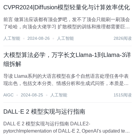
CVPR2024|Diffusion模型轻量化与计算效率优化
前言 做算法应该都有顶会梦吧，发不了顶会只能刷一刷顶会
了哈哈，向顶会大佬学习 扩散模型的训练和推理都需要巨大
的计算成本（显卡不足做DDPM的下游任务实在是太难受
人工智能
2024-08-26
人工智能
2826阅读
了），所以本文整理汇总了部分CVPR2024中关于扩散模型
的轻量化与计算效率优化 的相关论文...
大模型算法必学，万字长文Llama-1到Llama-3详
细拆解
导读 Llama系列的大语言模型在多个自然语言处理任务中表
现出色，包括文本分类、情感分析和生成式问答，本质是使
用 Transformer 架构并结合预训练和微调技术。本文详细讲
AIGC
2024-08-25
人工智能
1515阅读
解Llama-1到Llama-3，值得读者点赞收藏！ 引言 在AI领域...
DALL·E 2 模型实现与运行指南
DALL·E 2 模型实现与运行指南 DALLE2-
pytorchImplementation of DALL-E 2, OpenAI's updated text-