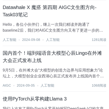
Datawhale X 魔搭 第四期 AIGC文生图方向-
Task03笔记
Hello，各位小伙伴们，继上一次我们精读并跑通了
baseline2后，我们对AIGC文生图方向又有了更进一步的了
解。今天呢我们实现AIGC方向的进阶上分，还在犹豫什么，
人工智能
2024-09-08
人工智能
1281阅读
还不快快行动起来~ 好，话不多说，今天我们就来聊聊
ComfyUI和Lora微调吧~...
国内首个！端到端语音大模型心辰Lingo在外滩
大会正式发布上线
9月5日，在外滩大会“大模型的创造力边界与应用想象力”论
坛上，大模型创业企业西湖心辰正式发布并上线国内首个端
到端语音大模型“心辰Lingo”。 “心辰Lingo”实现了端到端语音
AIGC
2024-09-05
人工智能
1068阅读
技术，在处理对话时直接理解语音，捕捉语气、节奏和情
绪，并进行语音回复，减少了信...
使用PyTorch从零构建Llama 3
我们上次发了用PyTorch从零开始编写DeepSeek-V2的文章