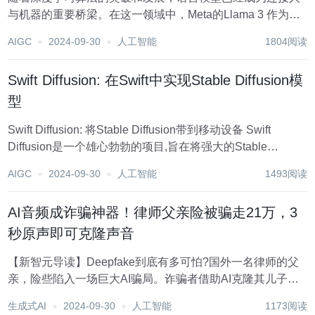
与机器的重要桥梁。在这一领域中，Meta的Llama 3 作为最
新一代的大规模预训练模型，凭借其卓越的性能和广泛的应
AIGC
2024-09-30
人工智能
1804阅读
用前景，正逐渐成为行业内的佼佼者。 Llama 3 的研发团队
继承了前代模型的技术优势...
Swift Diffusion: 在Swift中实现Stable Diffusion模
型
Swift Diffusion: 将Stable Diffusion带到移动设备 Swift
Diffusion是一个雄心勃勃的项目,旨在将强大的Stable
Diffusion图像生成模型移植到Swift平台上。该项目由Liu Liu
AIGC
2024-09-30
人工智能
1493阅读
开发,目标是让St...
AI音频成诈骗神器！律师父亲险被骗走21万，3
秒原声即可克隆声音
【新智元导读】Deepfake到底有多可怕?国外一名律师的父
亲，险些陷入一场巨大AI骗局。诈骗者借助AI克隆其儿子的
声音，伪造车祸事故要挟3万保释金。GenAI技术犯罪泛滥同
生成式AI
2024-09-30
人工智能
1173阅读
时，科学家们也在寻找破魔之道。 AI泛滥成灾的时代，真假