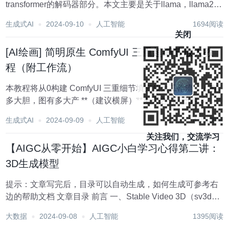
transformer的解码器部分。本文主要是关于llama，llama2和
llama3的结构解读。 目录 1. llama 1.1 整体结构 1.2 RoPE
生成式AI
2024-09-10
人工智能
1694阅读
1...
关闭
[AI绘画] 简明原生 ComfyUI 三重超细节放大教
程（附工作流）
本教程将从0构建 ComfyUI 三重细节填充放大工作流，人有
多大胆，图有多大产 **（建议横屏）**鬼灭之刃 · 堕姬 & 甘
露寺蜜璃 · 三重细节填充放大 · 16K(15488×8832 「四种放
生成式AI
2024-09-09
人工智能
4153阅读
大」 ”潜空间“和”像素空间”，图像放...
关注我们，交流学习
【AIGC从零开始】AIGC小白学习心得第二讲：
3D生成模型
提示：文章写完后，目录可以自动生成，如何生成可参考右
边的帮助文档 文章目录 前言 一、Stable Video 3D（sv3d）
二、TripoSR 三、LRM系列 1.LRM 2.GS-LRM 3.OpenLRM
大数据
2024-09-08
人工智能
1395阅读
四、CRM 五...