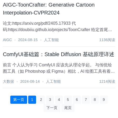
AIGC-ToonCrafter: Generative Cartoon
Interpolation-CVPR2024
论文:https://arxiv.org/pdf/2405.17933 代
码:https://doubiiu.github.io/projects/ToonCrafter 给定首尾
帧，生成逼真生动的动画，动画插值生成 MOTIVATION T...
AIGC
2024-08-15
人工智能
1136阅读
ComfyUI基础篇：Stable Diffusion 基础原理详述
前言 个人认为学习 ComfyUI 应该先从理论学起。 与传统绘
图工具（如 Photoshop 或 Figma）相比，AI 绘图工具有着显
著不同。首先，许多设置和操作在 AI 绘图工具中是非可视化
大数据
2024-08-14
人工智能
1214阅读
的，这意味着即使你更改了某个配置，界面上也未必会有任
何变...
第一页
1
2
3
4
5
6
7
8
9
下一页
尾页