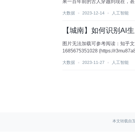
果一百年前的古人穿越到现在，甚
步，正不断带来颠覆...
大数据
2023-12-14
人工智能
【城南】如何识别AI生
图片无法加载可参考阅读：知乎文章 [外链图片转存失败,源站可能有防盗链机制,建议将图片保存下来直接上传(img-Ry2Q
1685675351028 (https://r3mu87a8e
大数据
2023-11-27
人工智能
本文转载自