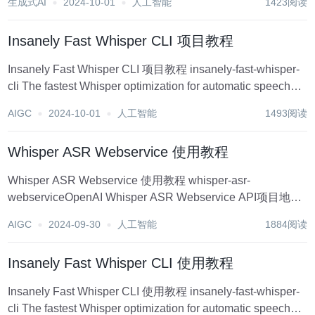
生成式AI
2024-10-01
人工智能
1423阅读
Insanely Fast Whisper CLI 项目教程
Insanely Fast Whisper CLI 项目教程 insanely-fast-whisper-
cli The fastest Whisper optimization for automatic speech
recognition a...
AIGC
2024-10-01
人工智能
1493阅读
Whisper ASR Webservice 使用教程
Whisper ASR Webservice 使用教程 whisper-asr-
webserviceOpenAI Whisper ASR Webservice API项目地
址:https://gitcode.com/gh_mirrors/wh/whis...
AIGC
2024-09-30
人工智能
1884阅读
Insanely Fast Whisper CLI 使用教程
Insanely Fast Whisper CLI 使用教程 insanely-fast-whisper-
cli The fastest Whisper optimization for automatic speech