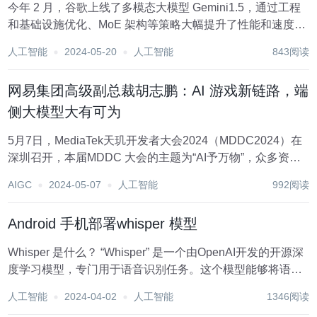
今年 2 月，谷歌上线了多模态大模型 Gemini1.5，通过工程
和基础设施优化、MoE 架构等策略大幅提升了性能和速度。
拥有更长的上下文，更强推理能力，可以更好地处理跨模态
人工智能
2024-05-20
人工智能
843阅读
内容。 本周五，Google DeepMind 正式发布了 Gemini 1.5...
网易集团高级副总裁胡志鹏：AI 游戏新链路，端
侧大模型大有可为
5月7日，MediaTek天玑开发者大会2024（MDDC2024）在
深圳召开，本届MDDC 大会的主题为“AI予万物”，众多资深
行业先驱、技术专家齐聚一堂，深入探讨了Al 技术在各个领
AIGC
2024-05-07
人工智能
992阅读
域的应用和发展，以及AI 赋予终端侧的更多可能性。 在
MDDC天玑高峰...
Android 手机部署whisper 模型
Whisper 是什么？ “Whisper” 是一个由OpenAI开发的开源深
度学习模型，专门用于语音识别任务。这个模型能够将语音
转换成文本，支持多种语言，并且在处理不同的口音、环境
人工智能
2024-04-02
人工智能
1346阅读
噪音以及跨语言的语音识别方面表现出色。Whisper模型的