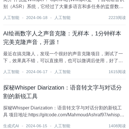
别（ASR）系统，它经过了大量多语言和多任务的监督数据
训练，能够进行多语言语音识别、语音翻译和语言识别等任
人工智能
2024-06-18
人工智能
2223阅读
务。Whisper模型使用了一个编码器-解码器的Transforme...
AI绘画数字人之声音克隆：无样本，1分钟样本
完美克隆声音，开源！
最近在搞克隆人，发现一个很好的声音克隆项目，测试了一
下，效果真不错，可以直接用，也可以微调后使用，好了废
话不多说，直接上干活，哈哈~~ 首先这次直接说项目工具：
人工智能
2024-06-17
人工智能
1615阅读
GPT-SoVITS （安装包下载请看文末扫描获取） 项目功能介
绍： 零样本文本到语音...
探秘Whisper Diarization：语音转文字与对话分
割的新锐工具
探秘Whisper Diarization：语音转文字与对话分割的新锐工
具 项目地址:https://gitcode.com/MahmoudAshraf97/whisper-
diarization 项目简介 Whisper Diarization 是...
生成式AI
2024-06-15
人工智能
1408阅读