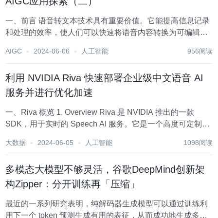
AIGC应用探索（二）
一、前言 语音转文本技术具有重要价值。它能提高信息记录
和处理的效率，使人们可以快速将语音内容转换为可编辑、
可存储的文本形式，方便后续查阅和分析。在教育领域，可
AIGC
2024-06-06
人工智能
956阅读
帮助学生更好地记录课堂重点；在办公场景中，能简化会议
记录工作。同时，该技术也为残障人士提...
利用 NVIDIA Riva 快速部署企业级中文语音 AI
服务并进行优化加速
一、Riva 概览 1. Overview Riva 是 NVIDIA 推出的一款
SDK，用于实时的 Speech AI 服务。它是一个高度可定制的
工具，并且使用 GPU 进行加速。NGC 上提供了很多预训练
大数据
2024-06-05
人工智能
1098阅读
好的模型，这些模型开箱即用，可以直接使用...
多模态大模型不够灵活，谷歌DeepMind创新架
构Zipper：分开训练再「压缩」
最近的一系列研究表明，纯解码器生成模型可以通过训练利
用下一个 token 预测生成有用的表征，从而成功地生成多种