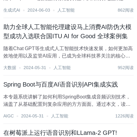
模态（如音频、图像或状态 - 动作序列）的新序列，从文
生成式AI
2024-06-03
人工智能
862阅读
本、蛋白质、音频到图像，甚至是状态序列。 能够同时生成
多种模态输出的多模态模型一般是通过某...
助力全球人工智能伦理建设马上消费AI防伪大模
型成功入选联合国ITU AI for Good 全球案例集
随着Chat GPT等生成式人工智能技术快速发展，如何更加高
效地使用以及监管AI应用，已成为全球科技界关注的核心议
题之一。 近日，联合国旗下国际电信联盟（ITU）在瑞士日
大数据
2024-05-31
人工智能
952阅读
内瓦召开2024人工智能向善全球峰会AI for Good，公布全球
TOP40案例...
Spring Boot与百度AI语音识别API集成实践
本专题系统讲解了如何利用SpringBoot集成音频识别技术，
涵盖了从基础配置到复杂应用的方方面面。通过本文，读者
可以了解到在智能语音填单、智能语音交互、智能语音检索
AIGC
2024-05-31
人工智能
1226阅读
等场景中，音频识别技术如何有效提升人机交互效率。无论
是本地存储检索，还是云服务的集成，丰...
在树莓派上运行语音识别和LLama-2 GPT!