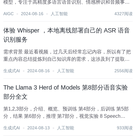
模型，专注于高精度多语言语音识别、情感辨识和音频事件
检测。 SenseVoice支持超过50种语言的识别，并且在中文
AIGC
2024-08-16
人工智能
4327阅读
和粤语上的识别效果优于Whisper模型，提升了50%以上。
SenseV...
体验 Whisper ，本地离线部署自己的 ASR 语音
识别服务
需求背景 最近看视频，过几天后经常忘记内容，所以有了把
重点内容总结提炼到自己知识库的需求，这涉及到了提取视
频中的音频数据、离线语音识别等功能。 提取视频中的音频
生成式AI
2024-08-16
人工智能
2556阅读
数据，可以使用格式工厂或 FFmpeg 等工具， FFmpeg 可以
使用命令 ffmpeg...
The Llama 3 Herd of Models 第8部分语音实验
部分全文
第1,2,3部分，介绍、概览、预训练 第4部分，后训练 第5部
分，结果 第6部分，推理 第7部分，视觉实验 8 Speech
Experiments 我们进行了实验来研究将语音功能集成到Llama
生成式AI
2024-08-13
人工智能
933阅读
3中的组合方法，类似于我们用于...