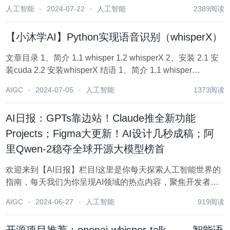
年07月06日 10:21 福建 语音识别技术在人工智能（AI）领域
人工智能
2024-07-22
人工智能
2389阅读
扮演着至关重要的角色，它不仅是人机交互的基石，也是推
动...
【小沐学AI】Python实现语音识别（whisperX）
文章目录 1、简介 1.1 whisper 1.2 whisperX 2、安装 2.1 安
装cuda 2.2 安装whisperX 结语 1、简介 1.1 whisper
https://arxiv.org/pdf/2...
AIGC
2024-07-05
人工智能
1373阅读
AI日报：GPTs靠边站！Claude推全新功能
Projects；Figma大更新！AI设计几秒成稿；阿
里Qwen-2稳夺全球开源大模型榜首
欢迎来到【AI日报】栏目!这里是你每天探索人工智能世界的
指南，每天我们为你呈现AI领域的热点内容，聚焦开发者，
助你洞悉技术趋势、了解创新AI产品应用。 新鲜AI产品点击
AIGC
2024-06-27
人工智能
919阅读
了解：https://top.aibase.com/ 1、Claude推类GPTs功能P...