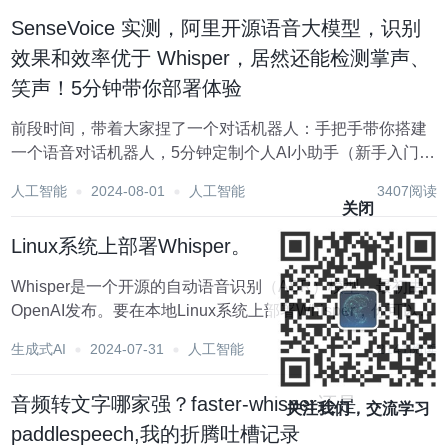
SenseVoice 实测，阿里开源语音大模型，识别
效果和效率优于 Whisper，居然还能检测掌声、
笑声！5分钟带你部署体验
前段时间，带着大家捏了一个对话机器人：手把手带你搭建
一个语音对话机器人，5分钟定制个人AI小助手（新手入门
篇） 其中语音识别（ASR）方案，采用的是阿里开源的
人工智能
2024-08-01
人工智能
3407阅读
FunASR，这刚不久，阿里又开源了一个更强的音频基础模
关闭
型，该模型具有如下能力： 语音识别...
Linux系统上部署Whisper。
Whisper是一个开源的自动语音识别（ASR）模型，最初由
OpenAI发布。要在本地Linux系统上部署Whisper，你可以按
照以下步骤进行： 1. 创建虚拟环境 为了避免依赖冲突，建议
生成式AI
2024-07-31
人工智能
2141阅读
在虚拟环境中进行部署。创建并激活一个新的虚拟环境： 如
果不...
音频转文字哪家强？faster-whisper还是
关注我们，交流学习
paddlespeech,我的折腾吐槽记录