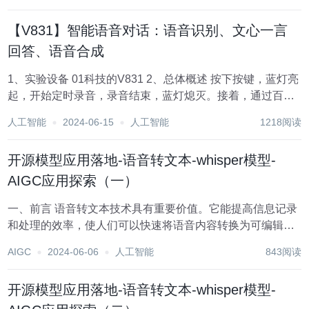
【V831】智能语音对话：语音识别、文心一言
回答、语音合成
1、实验设备 01科技的V831 2、总体概述 按下按键，蓝灯亮
起，开始定时录音，录音结束，蓝灯熄灭。接着，通过百度
的语音识别API进行语音转文字，得到文字后通过百度的文
人工智能
2024-06-15
人工智能
1218阅读
心一言API进行回答，得到的回答通过百度的语音合成API把
回答的文字合成为音...
开源模型应用落地-语音转文本-whisper模型-
AIGC应用探索（一）
一、前言 语音转文本技术具有重要价值。它能提高信息记录
和处理的效率，使人们可以快速将语音内容转换为可编辑、
可存储的文本形式，方便后续查阅和分析。在教育领域，可
AIGC
2024-06-06
人工智能
843阅读
帮助学生更好地记录课堂重点；在办公场景中，能简化会议
记录工作。同时，该技术也为残障人士提...
开源模型应用落地-语音转文本-whisper模型-