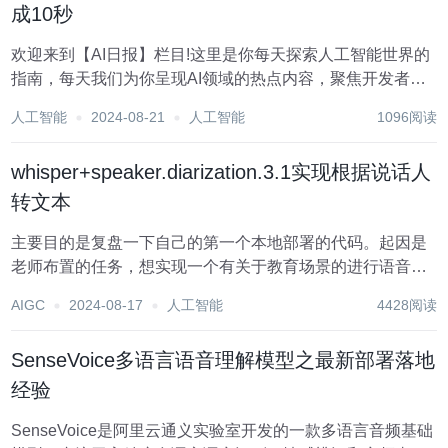
成10秒
欢迎来到【AI日报】栏目!这里是你每天探索人工智能世界的
指南，每天我们为你呈现AI领域的热点内容，聚焦开发者，
助你洞悉技术趋势、了解创新AI产品应用。 新鲜AI产品点击
人工智能
2024-08-21
人工智能
1096阅读
了解:https://top.aibase.com/ 1、新壹视频大模型2.0发布:支
持...
whisper+speaker.diarization.3.1实现根据说话人
转文本
主要目的是复盘一下自己的第一个本地部署的代码。起因是
老师布置的任务，想实现一个有关于教育场景的进行语音转
录的模型。任务交给了本小白......好吧硬着头皮上，这篇博客
AIGC
2024-08-17
人工智能
4428阅读
也主要是记录自己的遇见的各种问题，以及对一些代码的改
进。需要的小伙伴可以借鉴。 一,语音...
SenseVoice多语言语音理解模型之最新部署落地
经验
SenseVoice是阿里云通义实验室开发的一款多语言音频基础