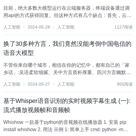
目前，绝大多数大模型运行在云端服务器，终端设备通过调
用api的方式获得回复。但这种方式有几个缺点：首先，云
api要求设备始终在线，这对于部分需要在无互联网接入的情
人工智能
2024-05-28
人工智能
1127阅读
况运行的设备很不友好；其次，云api的调用需要消耗流量
费，用户可能不想支付这部分费用；最后，如...
换了30多种方言，我们竟然没能考倒中国电信的
语音大模型
不管你来自哪个城市，相信在你的记忆中，都有自己的「家
乡话」:吴语柔软细腻、关中方言质朴厚重、四川方言幽默诙
谐、粤语古雅潇洒…… 某种意义上说，方言不只是一种语言
人工智能
2024-05-27
人工智能
955阅读
习惯，也是一种情感连接、一种文化认同。我们「上网冲
浪」遇到的新鲜词汇中，有不少就是来自各地方言。...
基于Whisper语音识别的实时视频字幕生成 (一):
流式播放视频帧和音频帧
Whishow 一款基于python的音视频在线播放器 1. 安装 pip
install whishow 2. 用法 示例 1: 简单上手 cmd: python -m