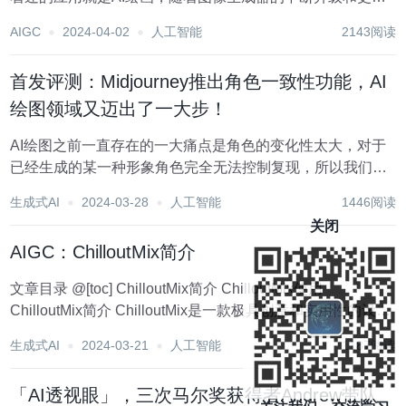
迭，图片生成的质量也得到了显著提升。 目前画图支持
AIGC
2024-04-02
人工智能
2143阅读
Midjourney和Stable Diffusion，风景、人物、动物、建筑、
梦境等等，...
首发评测：Midjourney推出角色一致性功能，AI
绘图领域又迈出了一大步！
AI绘图之前一直存在的一大痛点是角色的变化性太大，对于
已经生成的某一种形象角色完全无法控制复现，所以我们很
难实现一些高度连续的AI作品。 而此次Midjourney的更新，
生成式AI
2024-03-28
人工智能
1446阅读
或许是这个问题最好的答案，带着期待，我进行了第一手的
关闭
测评。 角色一致性的功能目前...
AIGC：ChilloutMix简介
文章目录 @[toc] ChilloutMix简介 ChilloutMix使用
ChilloutMix简介 ChilloutMix是一款极具创意和实用性的设计
工具，它擅长绘制逼真的插图和人物形象。ChilloutMix的...
生成式AI
2024-03-21
人工智能
1187阅读
「AI透视眼」，三次马尔奖获得者Andrew带队