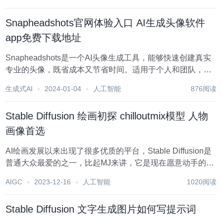
Snapheadshots官网体验入口 AI生成头像软件
app免费下载地址
Snapheadshots是一个AI头像生成工具，能够快速创建真实
专业的头像，既省成本又节省时间。适用于个人和团队，无
需进行实际的拍摄。利用AI技术，生成的头像与真实照片无
生成式AI
2024-01-04
人工智能
876阅读
法区分，质量极高。可用于简历、电子邮件、社交媒体等多
种场合。提供多种风格和背景选择，...
Stable Diffusion 绘画初探 chilloutmix模型 人物
画像首选
AI绘画发展以来出现了很多优质的平台，Stable Diffusion是
普通大众最爱的之一，比起MJ来讲，它是现在愿意动手的人
的首选，在这里要首先感谢GITHUB上的一众开源大佬。 AI
AIGC
2023-12-16
人工智能
1020阅读
绘画首先吸引大家的不用说了，肯定是那些看起来美若天仙
的小姐姐。无论二...
Stable Diffusion 文字生成图片如何写提示词