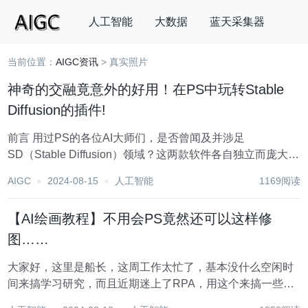
人工智能
大数据
蓝天采集器
当前位置：
AIGC资讯
> 真实照片
搜索
神奇的交融竟意外的好用！在PS中玩转Stable
Diffusion的插件!
前言 用过PS的各位AI大师们，是否曾闻及并涉足
SD（Stable Diffusion）领域？这两款软件各自独立而庞大，
在今年AI浪潮的冲刷下，似乎难以忽视SD这款强大而高度可
AIGC
2024-08-15
人工智能
1169阅读
控的AI软件。 一、插件介绍 在设计师的创作中，PS几乎是
不可或缺的工具...
【AI绘画教程】不用会PS竟然还可以这样修
图……
大家好，这里是船长，这周工作太忙了，基本没什么空闲时
间来搞学习研究，而且近期迷上了RPA，用这个来搞一些自
动化流程真的很方便，以后可能会做一些关于RPA+AI的实际