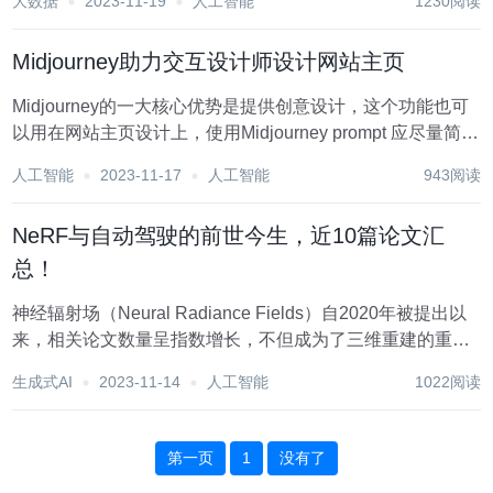
大数据
2023-11-19
人工智能
1230阅读
一张照片，搞一段语音，合成照片和语音，同时让照片...
Midjourney助力交互设计师设计网站主页
Midjourney的一大核心优势是提供创意设计，这个功能也可
以用在网站主页设计上，使用Midjourney prompt 应尽量简
单，只需要以"web design for..." or "modern web design
人工智能
2023-11-17
人工智能
943阅读
for..."开头即可...
NeRF与自动驾驶的前世今生，近10篇论文汇
总！
神经辐射场（Neural Radiance Fields）自2020年被提出以
来，相关论文数量呈指数增长，不但成为了三维重建的重要
分支方向，也逐渐作为自动驾驶重要工具活跃在研究前沿。
生成式AI
2023-11-14
人工智能
1022阅读
NeRF这两年异军突起，主要因为它跳过了传统CV重建
pipeline的...
第一页
1
没有了