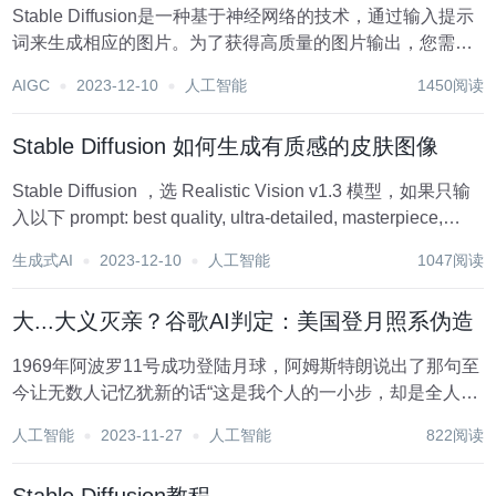
Stable Diffusion是一种基于神经网络的技术，通过输入提示
词来生成相应的图片。为了获得高质量的图片输出，您需要
选择合适的提示词，并确保它们能够激发模型的想象力和创
AIGC
2023-12-10
人工智能
1450阅读
造力。 以下是一些编写提示词的建议： 确定主题：首先，确
定您希望生成的图片的...
Stable Diffusion 如何生成有质感的皮肤图像
Stable Diffusion ，选 Realistic Vision v1.3 模型，如果只输
入以下 prompt: best quality, ultra-detailed, masterpiece,
finely detail, highres,...
生成式AI
2023-12-10
人工智能
1047阅读
大...大义灭亲？谷歌AI判定：美国登月照系伪造
1969年阿波罗11号成功登陆月球，阿姆斯特朗说出了那句至
今让无数人记忆犹新的话“这是我个人的一小步，却是全人类
的一大步”。 现在，故事出现了反转….. 在俄罗斯的一个科技
人工智能
2023-11-27
人工智能
822阅读
展上，美国谷歌的人工智能通过神经网络对美国登月照片进
行了大量分析，包括光的明暗对比...