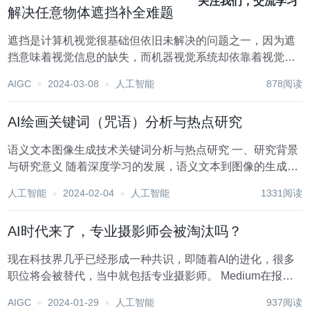
关注我们，交流学习
解决任意物体遮挡补全难题
遮挡是计算机视觉很基础但依旧未解决的问题之一，因为遮
挡意味着视觉信息的缺失，而机器视觉系统却依靠着视觉信
息进行感知和理解，并且在现实世界中，物体之间的相互遮
AIGC
2024-03-08
人工智能
878阅读
挡无处不在。牛津大学 VGG 实验室 Andrew Zisserman 团队
最新工作系统性解决了任...
AI绘画关键词（咒语）分析与热点研究
语义文本图像生成技术关键词分析与热点研究 一、研究背景
与研究意义 随着深度学习的发展，语义文本到图像的生成技
术已经取得长足进步，AI绘画也因此快速崛起。只需输入关
人工智能
2024-02-04
人工智能
1331阅读
键词，AI系统就能自动生成符合语义描述的图像，这一技术
的出现,使绘画的创作方式发生革命性变...
AI时代来了，专业摄影师会被淘汰吗？
现在科技界几乎已经形成一种共识，即随着AI的进化，很多
职位将会被替代，当中就包括专业摄影师。 Medium在报告
中指出：“随着AI和图像处理技术的发展，摄影正在从高技巧
AIGC
2024-01-29
人工智能
937阅读
创作变成了以技术驱动的创作。在技术的加持下，即使是普