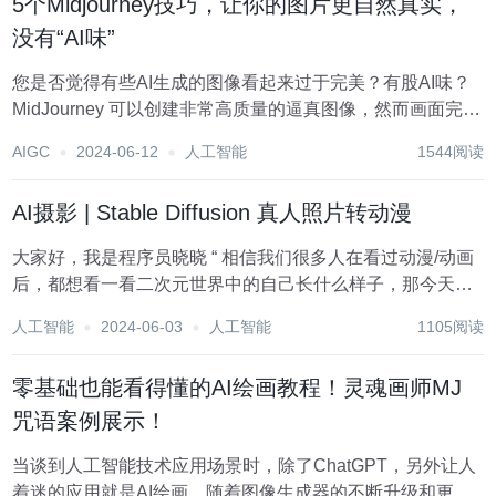
5个Midjourney技巧，让你的图片更自然真实，
没有“AI味”
您是否觉得有些AI生成的图像看起来过于完美？有股AI味？
MidJourney 可以创建非常高质量的逼真图像，然而画面完美
无瑕、栩栩如生，让人感觉完美得令人不安，几乎不真实。
AIGC
2024-06-12
人工智能
1544阅读
比如这个，有点夸张： 大多数人一眼就能看出，这种完美是
"人工智能生成 "的。...
AI摄影 | Stable Diffusion 真人照片转动漫
大家好，我是程序员晓晓 “ 相信我们很多人在看过动漫/动画
后，都想看一看二次元世界中的自己长什么样子，那今天就
以客户照片为例，说说我们如何用 Stable Diffusion，让 AI
人工智能
2024-06-03
人工智能
1105阅读
帮我们将真实照片转成一个绝美二次元美男子……” 客户原图
是这样的，...
零基础也能看得懂的AI绘画教程！灵魂画师MJ
咒语案例展示！
当谈到人工智能技术应用场景时，除了ChatGPT，另外让人
着迷的应用就是AI绘画，随着图像生成器的不断升级和更