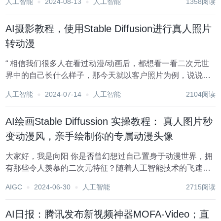
人工智能
2024-08-13
人工智能
1358阅读
应用出来。 好了回归正题，今天给大家分享的内容是SD图
生图相关的实践和应用。 在SD...
AI摄影教程，使用Stable Diffusion进行真人照片
转动漫
“ 相信我们很多人在看过动漫/动画后，都想看一看二次元世
界中的自己长什么样子，那今天就以客户照片为例，说说我
们如何用 Stable Diffusion，让 AI 帮我们将真实照片转成一
人工智能
2024-07-14
人工智能
2104阅读
个绝美二次元美男子……” 客户原图是这样的，希望做个安静
的二次元美男子...
AI绘画Stable Diffussion 实操教程： 真人图片秒
变动漫风，亲手绘制你的专属动漫头像
大家好，我是向阳 你是否曾幻想过自己置身于动漫世界，拥
有那些令人羡慕的二次元特征？随着人工智能技术的飞速发
展，这一幻想已不再遥不可及。在本文中，我们将一起揭开
AIGC
2024-06-30
人工智能
2715阅读
Stable Diffusion技术的神秘面纱，探索如何利用这一技术将
你的真实照片转换成充满魅力...
AI日报：腾讯发布新视频神器MOFA-Video；直