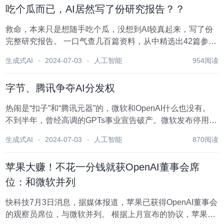
吃个瓜而已，AI居然写了份研究报告？？
救命，本来只是想随手吃个瓜，没想到AI较真起来，写了份
完整研究报告。 一口气查几百篇资料，从中精选出42篇参
考，十几秒内洋洋洒洒3000多字。 而且这个AI不光把问题本
生成式AI
2024-07-03
人工智能
954阅读
身答好，还主动挑选了相关话题做拓展延伸。 既然是老马和
Neuralink的员工生孩子...
字节、腾讯争夺AI分发权
热闹是“扣子”和“腾讯元器”的，微软和OpenAI什么也没有。
不到半年，曾经高调的GPTs事业宣告破产。微软发布停用
GPT Builder的通知，高开低走的GPTs和GPT Store被
生成式AI
2024-07-03
人工智能
870阅读
OpenAI打入“冷宫”。 而在大洋彼岸，则是另一番景象。
以“扣子...
苹果大赚！不花一分钱就获OpenAI董事会席
位：和微软并列
快科技7月3日消息，据媒体报道，苹果已获得OpenAI董事会
的观察员席位，与微软并列。 根据上月宣布的协议，苹果应