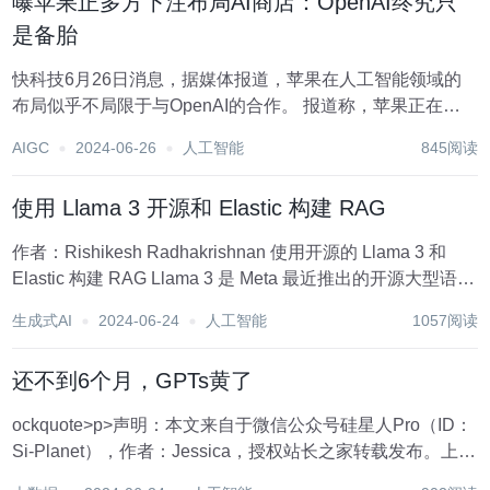
曝苹果正多方下注布局AI商店：OpenAI终究只
是备胎
快科技6月26日消息，据媒体报道，苹果在人工智能领域的
布局似乎不局限于与OpenAI的合作。 报道称，苹果正在与
多家AI公司洽谈，计划将其AI服务整合到Apple Intelligence
AIGC
2024-06-26
人工智能
845阅读
平台中，这意味着苹果可能在构建一个类似App Store的AI大
模型...
使用 Llama 3 开源和 Elastic 构建 RAG
作者：Rishikesh Radhakrishnan 使用开源的 Llama 3 和
Elastic 构建 RAG Llama 3 是 Meta 最近推出的开源大型语言
模型。这是 Llama 2 的后继者，根据已发布的指标，这是一
生成式AI
2024-06-24
人工智能
1057阅读
个重大改进。与 G...
还不到6个月，GPTs黄了
ockquote>p>声明：本文来自于微信公众号硅星人Pro（ID：
Si-Planet），作者：Jessica，授权站长之家转载发布。上
周，不少人发现微软官网忽然更新了一条“GPT Builder 即将