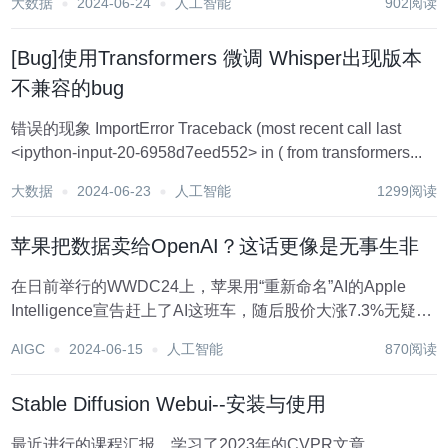
大数据
2024-06-24
人工智能
902阅读
停用”的通知。宣布将从 7 月 10 日起...
[Bug]使用Transformers 微调 Whisper出现版本
不兼容的bug
错误的现象 ImportError Traceback (most recent call last
<ipython-input-20-6958d7eed552> in ( from transformers...
大数据
2024-06-23
人工智能
1299阅读
苹果把数据卖给OpenAI？这话更像是无事生非
在日前举行的WWDC24上，苹果用“重新命名”AI的Apple
Intelligence宣告赶上了AI这班车，随后股价大涨7.3%无疑是
市场对于“苹果智能”的积极反馈，并在时隔多日后又重新站
AIGC
2024-06-15
人工智能
870阅读
上了市值超过3万亿美元的高点。可是，苹果所取得的大好局
面似乎让有些...
Stable Diffusion Webui--安装与使用
最近进行的课程汇报，学习了2023年的CVPR文章