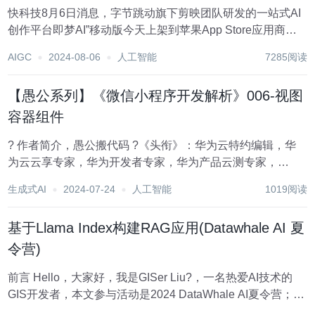
快科技8月6日消息，字节跳动旗下剪映团队研发的一站式AI
创作平台即梦AI”移动版今天上架到苹果App Store应用商
店。 即梦AI特别推出了会员服务体系，灵活满足用户的多样
AIGC
2024-08-06
人工智能
7285阅读
化需求。用户可选择在App Store以每月连续订阅69元、单次
订阅79元的超值优...
【愚公系列】《微信小程序开发解析》006-视图
容器组件
? 作者简介，愚公搬代码 ?《头衔》：华为云特约编辑，华
为云云享专家，华为开发者专家，华为产品云测专家，
CSDN博客专家，CSDN商业化专家，阿里云专家博主，阿
生成式AI
2024-07-24
人工智能
1019阅读
里云签约作者，腾讯云优秀博主，腾讯云内容共创官，掘金
优秀博主，亚马逊技领云博主，51CTO博客专...
基于Llama Index构建RAG应用(Datawhale AI 夏
令营)
前言 Hello，大家好，我是GISer Liu?，一名热爱AI技术的
GIS开发者，本文参与活动是2024 DataWhale AI夏令营；?
在本文中作者将通过： Gradio、Streamlit和LlamaIndex介绍