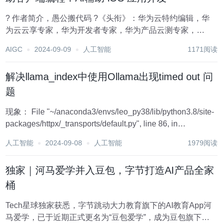
? 作者简介，愚公搬代码 ?《头衔》：华为云特约编辑，华
为云云享专家，华为开发者专家，华为产品云测专家，
CSDN博客专家，CSDN商业化专家，阿里云专家博主，阿
AIGC
2024-09-09
人工智能
1171阅读
里云签约作者，腾讯云优秀博主，腾讯云内容共创官，掘金
优秀博主，亚马逊技领云博主，51CTO博客专...
解决llama_index中使用Ollama出现timed out 问
题
现象： File "~/anaconda3/envs/leo_py38/lib/python3.8/site-
packages/httpx/_transports/default.py", line 86, in
map_httpcore_excep...
人工智能
2024-09-08
人工智能
1979阅读
独家｜河马爱学并入豆包，字节打造AI产品全家
桶
Tech星球独家获悉，字节跳动大力教育旗下的AI教育App河
马爱学，已于近期正式更名为“豆包爱学”，成为豆包旗下首