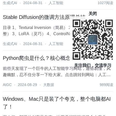
生成式AI
2024-08-31
人工智能
1027阅读
和要求进行调整。 步骤1: 创建TDSQL实例 在TDSQL的官网
上，进入产品控制台，...
关闭
Stable Diffusion的微调方法原理总结
目录 1、Textural Inversion（简易） 2、DreamBooth（完
整） 3、LoRA（灵巧） 4、ControlNet（彻底） 5、其他
1、Textural Inversion（简易） 不改变网络结构...
生成式AI
2024-08-31
人工智能
1280阅读
Python爬虫是什么？核心概念和原理
关注我们，交流学习
前些天发现了一个巨牛的人工智能学习网站，通俗易懂，风
趣幽默，忍不住分享一下给大家。点击跳转到网站：人工智
能教程 一、爬虫的概念和作用 1.1 概念: 网络爬虫也叫网络
AIGC
2024-08-29
大数据
989阅读
蜘蛛，特指一类自动批量下载网络资源的程序，这是一个比
较口语化的定义...
Windows、Mac只是装了个夸克，整个电脑都AI
了！