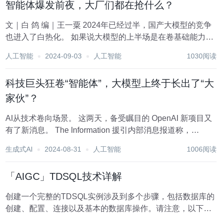
智能体爆发前夜，大厂们都在抢什么？
文｜白 鸽 编｜王一粟 2024年已经过半，国产大模型的竞争
也进入了白热化。 如果说大模型的上半场是在卷基础能力，
那么中期的竞速赛中，AI Agent（智能体）的竞争已经被提
人工智能
2024-09-03
人工智能
1030阅读
上了重中之重的议程。 无他，智能体就是应用落地最重要的
产品形态。 但...
科技巨头狂卷“智能体”，大模型上终于长出了“大
家伙”？
AI从技术卷向场景。 这两天，备受瞩目的 OpenAI 新项目又
有了新消息。 The Information 援引内部消息报道称，
OpenAI 计划最快将在今年秋天推出代号「草莓
生成式AI
2024-08-31
人工智能
1006阅读
（Strawberry）」的全新 AI，其拥有前所未有的「推理」能
力，可以处理...
「AIGC」TDSQL技术详解
创建一个完整的TDSQL实例涉及到多个步骤，包括数据库的
创建、配置、连接以及基本的数据库操作。请注意，以下示
例代码是模拟操作，实际使用时需要根据TDSQL的具体环境