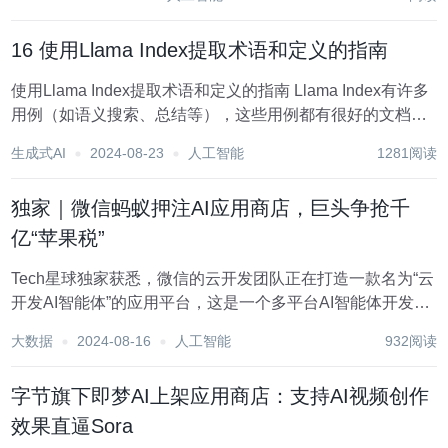
超分放大（Extras），图片信...
16 使用Llama Index提取术语和定义的指南
使用Llama Index提取术语和定义的指南 Llama Index有许多
用例（如语义搜索、总结等），这些用例都有很好的文档记
录。然而，这并不意味着我们不能将Llama Index应用于非常
生成式AI
2024-08-23
人工智能
1281阅读
特定的用例！ 在本教程中，我们将介绍使用Llama Ind...
独家｜微信蚂蚁押注AI应用商店，巨头争抢千
亿“苹果税”
Tech星球独家获悉，微信的云开发团队正在打造一款名为“云
开发AI智能体”的应用平台，这是一个多平台AI智能体开发框
架，用于企业和小程序提供专属的智能体平台。通过该平
大数据
2024-08-16
人工智能
932阅读
台，用户可以实现0代码开发，打造专属个性化智能助手产
品。 图注:微信云开发AI智能体平台...
字节旗下即梦AI上架应用商店：支持AI视频创作
效果直逼Sora