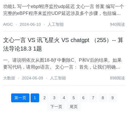
功能1. 写一个ebpf程序监控udp延迟 文心一言 答案 编写一个
完整的eBPF程序来监控UDP延迟涉及多个步骤，包括编写
eBPF C代码、编译、加载到内核，以及用户空间程序来读取
AIGC
2024-06-10
人工智能
940阅读
eBPF map中的数据。以下是一个简化的示例框架，展示如
何使...
文心一言 VS 讯飞星火 VS chatgpt （255）-- 算
法导论18.3 1题
一、请说明依次从图18-8(f 中删除C、P和V后的结果。如果
要写代码，请用go语言。 文心一言： 首先，让我们明确一
点：由于您没有提供具体的图18-8(f 的内容，我只能假设它
大数据
2024-06-09
人工智能
898阅读
是一个数据结构（可能是图、树或列表等）的某种表示，并
且C、P和V是该数...
第一页
1
2
3
4
5
6
7
8
9
下一页
尾页