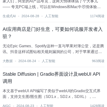
家人们，阿里的AI产品夸克，这两天悄咪咪搞了个大事儿
—— 夸克PC端上线，可以在Windows和Mac中尽情体验
啦。 然后“啪的一下”，PC们就秒变成AI电脑了! 而且在本就
生成式AI
2024-08-28
人工智能
1174阅读
不多的“PC端生产力工具”中，夸克还玩出了独树一帜的特
色。 例如打开夸克PC端，首...
AI应用商店是门好生意，可要如何说服开发者入
驻？
无论Epic Games、Spotify这种一直与苹果对簿公堂，还是腾
讯、抖音这样试图钻相关规则漏洞的公司，对于苹果通过应
用内购买（IAP）抽取30%的费用，越来越多的头部开发者
大数据
2024-08-24
人工智能
963阅读
开始失去耐心。但就在抱怨“苹果税”的同时，有能力的厂商
也在尝试复刻苹果建立的这...
Stable Diffusion | Gradio界面设计及webUI API
调用
本文基于webUI API编写了类似于webUI的Gradio交互式界
面，支持文生图/图生图（SD1.x，SD2.x，SDXL），
Embedding，Lora，X/Y/Z Plot，ADetailer、ControlNet，
AIGC
2024-08-23
人工智能
1428阅读