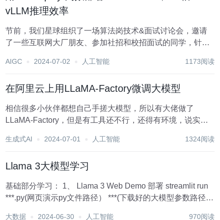
vLLM推理效率
节前，我们星球组织了一场算法岗技术&面试讨论会，邀请
了一些互联网大厂朋友、参加社招和校招面试的同学，针对
算法岗技术趋势、大模型落地项目经验分享、新手如何入门
AIGC
2024-07-02
人工智能
1173阅读
算法岗、该如何准备、面试常考点分享等热门话题进行了深
入的讨论。 汇总合集 《大模型面试...
在阿里云上用LLaMA-Factory微调大模型
相信很多小伙伴都想自己手搓大模型，所以有大佬做了
LLaMA-Factory，但是有工具还不行，还得有环境，说实
话，我现在每天除了上班就是带孩子，连游戏都没得打，所
生成式AI
2024-07-01
人工智能
1324阅读
以自己连个有GPU的电脑都没[苦笑]。 基于以上前提条件，
唯一方法只得通过云服务来帮我们微调...
Llama 3大模型学习
基础部分学习： 1、 Llama 3 Web Demo 部署 streamlit run
***.py(网页演示py文件路径） ***(下载好的大模型参数路径
注意点：在vscode中要对上面命令产生的External URL的最
大数据
2024-06-30
人工智能
970阅读