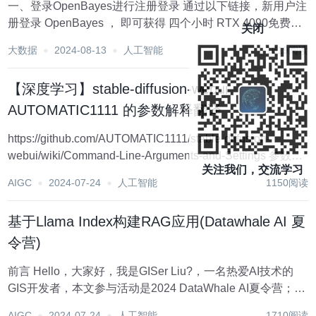
一、登录OpenBayes进行注册登录 通过以下链接，新用户注
册登录 OpenBayes ， 即可获得 四个小时 RTX 4090免费使
关闭
用时长 ！！ 注册链
大数据
2024-08-13
人工智能
1619阅读
接:https://openbayes.com/console/signup?r=zzl99_W...
【深度学习】stable-diffusion-webui
AUTOMATIC1111 的参数解释翻译
https://github.com/AUTOMATIC1111/stable-diffusion-
webui/wiki/Command-Line-Arguments-and-Settings 参数命
关注我们，交流学习
令 值 默认值 描述 -h, -...
AIGC
2024-07-24
人工智能
1150阅读
基于Llama Index构建RAG应用(Datawhale AI 夏
令营)
前言 Hello，大家好，我是GISer Liu?，一名热爱AI技术的
GIS开发者，本文参与活动是2024 DataWhale AI夏令营；?
在本文中作者将通过： Gradio、Streamlit和LlamaIndex介绍
AIGC
2024-07-24
人工智能
1710阅读