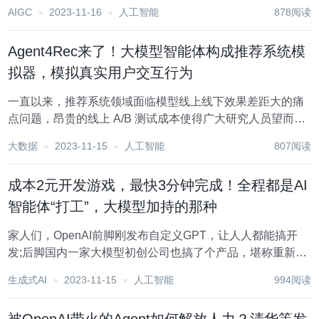
场顿时乱作一团，越来越多的“员工”也被卷进了这场大乱斗
AIGC
2023-11-16
人工智能
878阅读
中。 激烈的争吵声越过了屏幕外，面壁智能的测试人员通过
后台日志，发现Agents...
Agent4Rec来了！大模型智能体构成推荐系统模
拟器，模拟真实用户交互行为
一直以来，推荐系统领域面临模型线上线下效果差距大的痛
点问题，昂贵的线上 A/B 测试成本使得广大研究人员望而却
步，也造成学术界的推荐系统研究与工业界的实际应用间的
大数据
2023-11-15
人工智能
807阅读
巨大割裂。随着大语言模型展现出类人的逻辑推理和理解能
力，基于大语言模型的智能体（Agent）...
成本2元开发游戏，最快3分钟完成！全程都是AI
智能体“打工”，大模型加持的那种
家人们，OpenAI前脚刚发布自定义GPT，让人人都能搞开
发;后脚国内一家大模型初创公司也搞了个产品，堪称重新定
义开发——让AI智能体们协作起来! 只需一句话，最快3分钟
生成式AI
2023-11-15
人工智能
994阅读
不到，成本也只要2元多，“啪~”，一个软件就开发完了。 例
如开发一个红包雨的小软件，现...