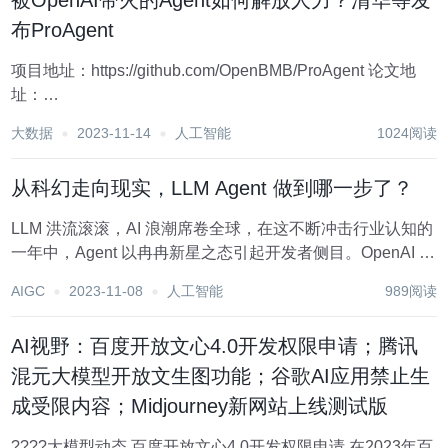
被OpenAI带火的Agent如何解放人力？清华等发
布ProAgent
项目地址：https://github.com/OpenBMB/ProAgent 论文地
址：
https://github.com/OpenBMB/ProAgent/blob/main/paper/paper
大数据
2023-11-14
人工智能
1024阅读
在历史的长河中，自动化是人类技术...
从科幻走向现实，LLM Agent 做到哪一步了？
LLM 洪流滚滚，AI 浪潮席卷全球，在这不断冲击行业认知的
一年中，Agent 以冉冉新星之态引起开发者侧目。OpenAI 科
学家 Andrej Karpathy 曾言“OpenAI 在大模型领域快人一
AIGC
2023-11-08
人工智能
989阅读
步，但在 Agent 领域，却是和大家处在同一起跑线上...
AI视野：百度开放文心4.0开发权限申请；腾讯
混元大模型开放文生图功能；谷歌AI应用禁止生
成受限内容；Midjourney新网站上线测试版
????大模型动态 百度开放文心4.0开发权限申请 在2023年百