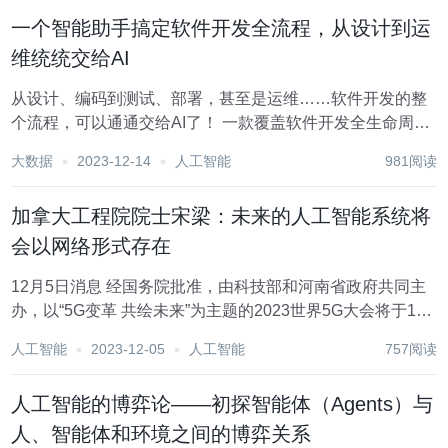
翻地覆。日新月异的技术进步，正不断带来颠覆...
一个智能助手搞定软件开发全流程，从设计到运
维统统交给AI
从设计、编码到测试、部署，甚至是运维……软件开发的整
个流程，可以通通交给AI了！ 一款覆盖软件开发全生命周期
的端到端AI智能助手，让分散的软件开发操作变得集成化、
大数据
2023-12-14
人工智能
981阅读
智能化。 这款AI助手专门针对开发领域设计，避免了通用大
模型不可靠、信息不及时、领域任务不完...
加拿大工程院院士宋梁：未来的人工智能系统将
会以网络形式存在
12月5日消息 经国务院批准，由科技部和河南省政府共同主
办，以“5G变革 共绘未来”为主题的2023世界5G大会将于12
月6日至8日在河南省郑州市郑州国际会展中心举行。 围
人工智能
2023-12-05
人工智能
757阅读
绕“强基韧链与引领带动”、“赋能产业高质量发展”，2023世界
5G大会设置12个平...
人工智能的博弈论——初探智能体（Agents）与
人、智能体和环境之间的博弈关系