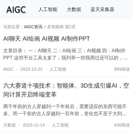
人工智能
大数据
蓝天采集器
当前位置：
AIGC资讯
> 多智能体 第2页
搜索
AI聊天 AI绘画 AI视频 AI制作PPT
文章目录： 一：AI聊天 二：AI绘画 三：AI视频 四：AI制作
PPT 这些平台工具太多了，我列举一些我用过还可以的，如
果亲，您有什么推荐的，可以在下面评论留言，我到时补充
AIGC
2023-12-22
人工智能
899阅读
上去！ 这里主要放一些国内我感觉好用的，国外或者更多请
移步——&g...
六大赛道十项技术：智能体、3D生成引爆AI，空
间计算开启终端变革
两千年前的古人穿越到一千年前后，需要适应的东西可能不
多。而一千前的古人穿越到一百年前，变化也不至于大到难
以适应。但如果一百年前的古人穿越到现在，甚至只是有
大数据
2023-12-14
人工智能
836阅读
人“冬眠”10年、20年，面对的现实世界的变化，恐怕会是天