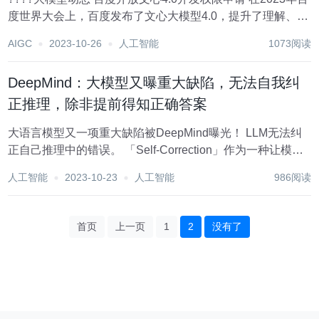
度世界大会上，百度发布了文心大模型4.0，提升了理解、生
成、逻辑、记忆等四个方面，现在开发者可以申请使用
AIGC
2023-10-26
人工智能
1073阅读
ERNIE Bot SDK 开发与接入该模型的应用。 申请地
址:https://a...
DeepMind：大模型又曝重大缺陷，无法自我纠
正推理，除非提前得知正确答案
大语言模型又一项重大缺陷被DeepMind曝光！ LLM无法纠
正自己推理中的错误。 「Self-Correction」作为一种让模型
修正自己回答的技术，在很多类型的任务中都能明显改进模
人工智能
2023-10-23
人工智能
986阅读
型的输出质量。 但是最近，谷歌DeepMind和UIUC的研究人
员却发...
首页
上一页
1
2
没有了