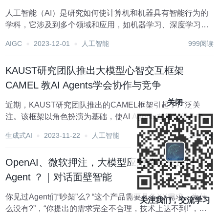
人工智能（AI）是研究如何使计算机和机器具有智能行为的
学科，它涉及到多个领域和应用，如机器学习、深度学习、
自然语言处理、计算机视觉、机器人、自动驾驶等。人工智
AIGC
2023-12-01
人工智能
999阅读
能的发展和应用，不仅给人类带来了便利和效率，也带来了
挑战和风险，如数据安全、隐私保护、伦理道德、...
KAUST研究团队推出大模型心智交互框架
CAMEL 教AI Agents学会协作与竞争
关闭
近期，KAUST研究团队推出的CAMEL框架引起了广泛关
注。该框架以角色扮演为基础，使AI Agents在复杂任务中能
够协作和竞争，产生惊人的群体智能效果。NeurIPS2023录
生成式AI
2023-11-22
人工智能
930阅读
用的这一项目探索了大型语言模型（LLMs）领域的新方向。
项目地址:htt...
OpenAI、微软押注，大模型应用的尽头是AI
Agent ？｜对话面壁智能
你见过Agent们“吵架”么? “这个产品需要具备XX需求，为什
关注我们，交流学习
么没有?”，“你提出的需求完全不合理，技术上达不到!”，现