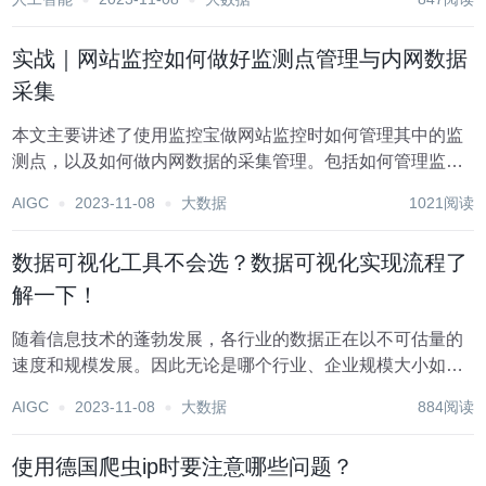
实战｜网站监控如何做好监测点管理与内网数据
采集
本文主要讲述了使用监控宝做网站监控时如何管理其中的监
测点，以及如何做内网数据的采集管理。包括如何管理监测
点以及查看并管理监测点分组下的监控任务，内网数据采集
AIGC
2023-11-08
大数据
1021阅读
器运行需要的环境说明，如何下载、解压内网数据采集器以
及如何配置采集器端口。 监测点管理 配置入口...
数据可视化工具不会选？数据可视化实现流程了
解一下！
随着信息技术的蓬勃发展，各行业的数据正在以不可估量的
速度和规模发展。因此无论是哪个行业、企业规模大小如
何，对数据分析的需求都在不断上升。如今企业的数据具有2
AIGC
2023-11-08
大数据
884阅读
个明显的特征，一是数据量巨大；二是数据从以往的单一向
复杂发展。如何将这些数据资源应用起来，整合成有价...
使用德国爬虫ip时要注意哪些问题？