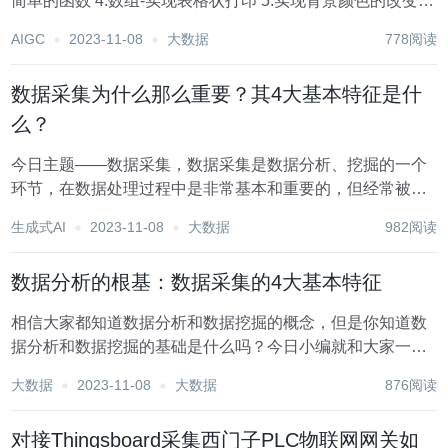
简单的函数 4.数组-实现表格状打印 5.实现背景颜色的改变 6.
文件上传 7.查看系统配置 8.IP采集器 9.创建文件读写和删除
AIGC
2023-11-08
大数据
778阅读
10.小偷...
数据采集为什么那么重要？其4大基本特征是什
么？
今日主题——数据采集，数据采集是数据分析、挖掘的一个
环节，在数据处理过程中是非常基本和重要的，但经常被忽
视。但再好的分析原理、建模算法，没有高质量的数据都是
生成式AI
2023-11-08
大数据
982阅读
没有用的。以下小编将介绍数据采集的概念、基本特征和企
业在数据采集过程中面临的主要问题这几个方面，来为...
数据分析的根基：数据采集的4大基本特征
相信大家都知道数据分析和数据挖掘的概念，但是你知道数
据分析和数据挖掘的基础是什么吗？今日小编就和大家一起
来了解一下数据分析、数据挖掘基础——数据采集。数据采
大数据
2023-11-08
大数据
876阅读
集是数据分析、挖掘的一个环节，在数据处理过程中是非常
基本和重要的，但经常被忽视。但再好的分析原理、建...
对接Thingsboard采集西门子PLC物联网网关如