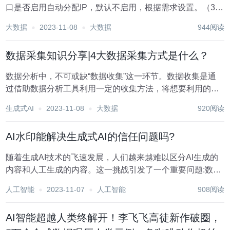
口是否启用自动分配IP，默认不启用，根据需求设置。（3）
路由启用：是否启用路由功能，给设备提供网络。默认关
大数据
2023-11-08
大数据
944阅读
闭，根据需求设置，如：S7-200SMART不用上网，则不启
用路由功能。（4）IP地址...
数据采集知识分享|4大数据采集方式是什么？
数据分析中，不可或缺“数据收集”这一环节。数据收集是通
过借助数据分析工具利用一定的收集方法，将想要利用的数
据信息收集起来用于后面的数据分析、数据挖掘。所以数据
生成式AI
2023-11-08
大数据
920阅读
收集也是数据分析的基础和上限。例如，某运动APP想要针
对某部分用户制定某训练课程，需要收集这部分用...
​AI水印能解决生成式AI的信任问题吗?
随着生成AI技术的飞速发展，人们越来越难以区分AI生成的
内容和人工生成的内容。这一挑战引发了一个重要问题:数字
水印技术是否能帮助人类重新获得对内容的控制? 数字水印
人工智能
2023-11-07
人工智能
908阅读
是一种类似于纸币上的水印，它被认为是不可改变的内容附
加物，用来指示其来源或出处。最近，美国总...
AI智能超越人类终解开！李飞飞高徒新作破圈，