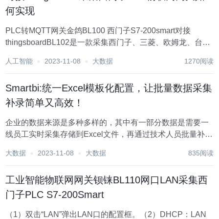
何实现
PLC转MQTT网关金鸽BL100 西门子S7-200smart对接
thingsboardBL102是一款采集西门子、三菱、欧姆龙、台
达、AB、施耐德等各种PLC数据转换为Modbus TCP、OPC
人工智能
2023-11-08
大数据
1270阅读
UA、MQTT、ThingsBoard等协议的网关。B...
Smartbi:统一Excel模板化配置，让批量数据采集
补录简单又高效！
​企业的数据来源是多种多样的，其中有一部分数据是需要一
线员工实时采集存储到Excel文件，再通过技术人员批量补录
上传到业务库中，以便后续进行数据分析。 比如某一线销售
大数据
2023-11-08
大数据
835阅读
人员不定期采集补录客户所在公司名称、客户代号、区域、
内部交易等客户基本信息数据，然后依赖...
工业智能物联网网关钡铼BL110网口LAN采集西
门子PLC S7-200Smart
（1）双击“LAN”弹出LAN口的配置框。（2）DHCP：LAN