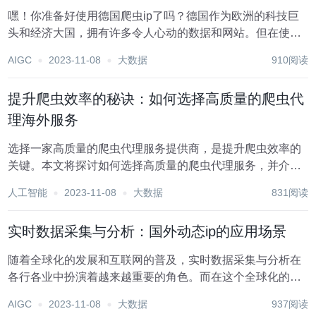
嘿！你准备好使用德国爬虫ip了吗？德国作为欧洲的科技巨
头和经济大国，拥有许多令人心动的数据和网站。但在使用
德国爬虫ip之前，我们需要了解一些注意事项。让我们一起
AIGC
2023-11-08
大数据
910阅读
来探讨一下，在使用德国爬虫ip时需要注意哪些问题。 一、
需要注意的问题 尊重网站的使用规则...
提升爬虫效率的秘诀：如何选择高质量的爬虫代
理海外服务
选择一家高质量的爬虫代理服务提供商，是提升爬虫效率的
关键。本文将探讨如何选择高质量的爬虫代理服务，并介绍
Smartproxy作为一家值得信赖的海外IP代理服务提供商，以
人工智能
2023-11-08
大数据
831阅读
帮助您优化爬虫效率。 理解爬虫代理的作用和需求（爬虫代
理海外） 在选择爬虫代理服务...
实时数据采集与分析：国外动态ip的应用场景
随着全球化的发展和互联网的普及，实时数据采集与分析在
各行各业中扮演着越来越重要的角色。而在这个全球化的背
景下，国外动态ip成为了实时数据采集与分析的关键工具之
AIGC
2023-11-08
大数据
937阅读
一。本文将探讨国外动态ip在实时数据采集与分析中的应用