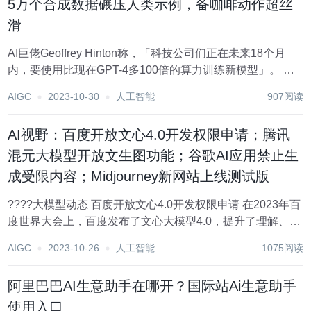
5万个合成数据碾压人类示例，备咖啡动作超丝
滑
AI巨佬Geoffrey Hinton称，「科技公司们正在未来18个月
内，要使用比现在GPT-4多100倍的算力训练新模型」。 更
大参数的模型，对算力需求巨大的同时，对数据也提出了更
AIGC
2023-10-30
人工智能
907阅读
高的要求。 但是，更多的高质量数据该从何来？ 英伟达高级
科学家Jim F...
AI视野：百度开放文心4.0开发权限申请；腾讯
混元大模型开放文生图功能；谷歌AI应用禁止生
成受限内容；Midjourney新网站上线测试版
????大模型动态 百度开放文心4.0开发权限申请 在2023年百
度世界大会上，百度发布了文心大模型4.0，提升了理解、生
成、逻辑、记忆等四个方面，现在开发者可以申请使用
AIGC
2023-10-26
人工智能
1075阅读
ERNIE Bot SDK 开发与接入该模型的应用。 申请地
址:https://a...
阿里巴巴AI生意助手在哪开？国际站Ai生意助手
使用入口