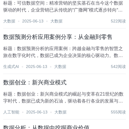
标题：可信数据空间：精准营销的坚实基石在当今这个数据
驱动的时代，企业营销已从传统的“广撒网”模式逐步转向“精
准捕鱼”的策略。精准营销，作为一种以消费者为中心，基于
大数据
2025-06-13
大数据
522阅读
大数据分析来制定个性化营销策略的方法，正成为提升市场
竞争力、优化用户体验的关键手段。而在这背后...
数据预测分析应用案例分享：从金融到零售
标题：数据预测分析的应用案例：跨越金融与零售的智慧之
旅在数字化时代，数据已成为企业决策的核心驱动力。数据
预测分析，作为大数据技术的关键分支，通过对历史数据的
生成式AI
2025-06-13
大数据
542阅读
深入挖掘和算法模型的构建，能够为企业提供前瞻性的洞
察，助力其精准决策、优化运营。本文将分享数据预测分...
数据创业：新兴商业模式
标题：数据创业：新兴商业模式的崛起与变革在21世纪的数
字时代，数据已成为新的石油，驱动着各行各业的发展与创
新。随着大数据、人工智能、云计算等技术的飞速发展，数
人工智能
2025-06-13
大数据
555阅读
据创业作为一种新兴商业模式，正以前所未有的速度改变着
全球经济格局。这一模式不仅为企业带来了前所未有...
数据分析：从数据中挖掘商业价值