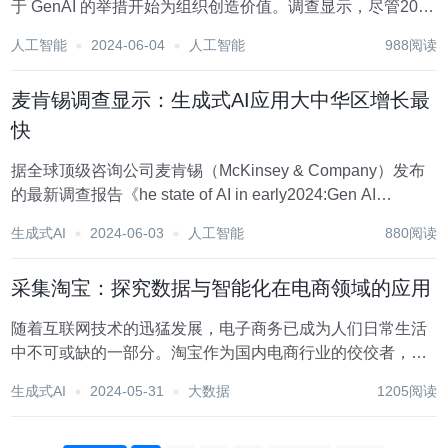
于 GenAI 的举措开始为组织创造价值。调查显示，尽管2023
年是 GenAI 项目投资的一年，但2024年将是从这项新技术中
人工智能
2024-06-04
人工智能
988阅读
获取商业价值的一年。 图源备注：图片由AI生成，图片授权
服务商Midjou...
​麦肯锡调查显示：生成式AI应用大中华区增长最
快
据全球顶级咨询公司麦肯锡（McKinsey & Company）发布
的最新调查报告《he state of AI in early2024:Gen AI
adoption spikes and starts to generate value》，显...
生成式AI
2024-06-03
人工智能
880阅读
采集淘宝：探究数据与智能化在电商领域的应用
随着互联网技术的迅猛发展，电子商务已成为人们日常生活
中不可或缺的一部分。淘宝作为国内电商行业的佼佼者，不
仅引领了消费潮流，还催生出一种新型的数据采集与分析模
生成式AI
2024-05-31
大数据
1205阅读
式——采集淘宝。本文将深入探讨采集淘宝的背后原理、应
用场景以及对电商行业的影响。一、采集淘宝的背景与...