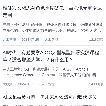
的应用和创作潜力，占据了重要...
檀健次长相思AI角色热度破亿：由腾讯元宝专属
定制
随着《长相思2》的开播，观众不仅能够追剧，还能通过与剧
中角色的互动体验成为故事的一部分。腾讯元宝公司为这部
剧打造了角色AI，使粉丝能够与角色如小夭、玱玹、涂山
人工智能
2024-07-25
人工智能
1218阅读
璟、相柳等进行对话和互动，甚至定制专属的AI角色。 这种
AI技术的应用引发了关于影视营销新趋势的讨...
AI时代，有必要学AIGC大型模型部署实践课程
嘛？适合那些人学习？有什么用？
在人工智能（AI）迅猛发展的今天，AIGC（Artificial
Intelligence Generated Content，即基于人工智能的内容自
动生成）已成为推动产业创新与发展的核心驱动力之一。随
大数据
2024-07-19
人工智能
1490阅读
着ChatGPT、Claude等大型语言模型的兴起，掌...
AI成龙虽被群嘲，但未来AI依然可能取代演员