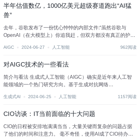
半年估值数亿，1000亿美元超级赛道跑出“AI猛
兽”
去年，谷歌发布了一份忧心忡忡的内部文件:“虽然谷歌与
OpenAI（在大模型上）你追我赶，但双方都没有真正的护城
河，因为第三股力量正在崛起——开源社区才是谷歌和
AIGC
2024-06-27
人工智能
962阅读
OpenAI最大的敌人。” 谷歌的担忧正逐渐变成了现实。 马斯
克的开源大模型公司xAI近期完成60...
对AIGC技术的一些看法
简介与看法 生成式人工智能（AIGC）确实是近年来人工智
能领域的一个热门研究方向。基于生成对抗网络
（GANs）、预训练的大型语言模型等技术，AIGC能够生成
生成式AI
2024-06-25
人工智能
1157阅读
各种类型的内容，如文本、图像、音频等。以下是小鹿对
AIGC未来发展趋势的一些看法： 多模态生成...
CIO访谈：IT当前面临的十大问题
CIO的日程被安排地满满当当，大量关键而复杂的问题占据
了他们的时间和注意力。 毫不奇怪，使用AI成了CIO待办事