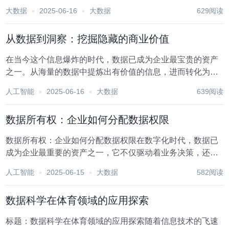
缺的一部分。在这个信息爆炸的时代，如何精准定位目标受
大数据
2025-06-16
大数据
629阅读
众、优化广告投放策略、提升广告效果，成为广告主和广告
平台共同面临的挑战。而数据采集技术，正是解决这些...
从数据到洞察：挖掘隐藏的商业价值
在当今这个信息爆炸的时代，数据已成为企业最宝贵的资产
之一。从海量的数据中提炼出有价值的信息，进而转化为商
业洞察，是推动企业决策优化、业务增长和创新的关键。这
人工智能
2025-06-16
大数据
639阅读
一过程，即从数据到洞察的转化，不仅是一门技术，更是一
种战略思维，它能够帮助企业挖掘那些隐藏于日常运营...
数据所有权：企业如何分配数据权限
数据所有权：企业如何分配数据权限在数字化时代，数据已
成为企业最重要的资产之一，它不仅驱动着业务决策，还蕴
藏着巨大的商业价值。然而，随着企业数据量的爆炸式增
人工智能
2025-06-15
大数据
582阅读
长，数据所有权的归属和权限分配问题日益凸显，成为制约
企业数据价值最大化的关键瓶颈。本文将探讨企业如何科...
数据科学在体育领域的应用探索
标题：数据科学在体育领域的应用探索随着信息技术的飞速