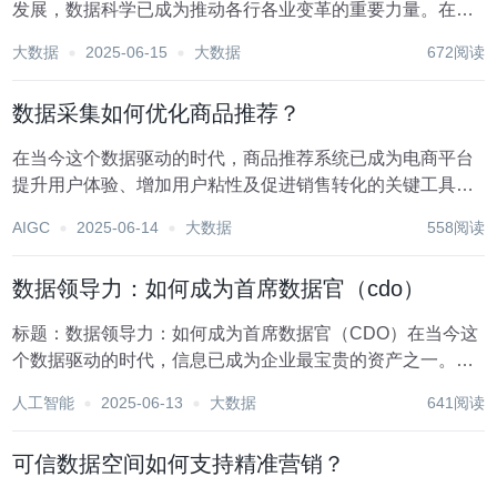
发展，数据科学已成为推动各行各业变革的重要力量。在体
育领域，数据科学的应用正逐步改变着运动员训练、比赛策
大数据
2025-06-15
大数据
672阅读
略制定、运动表现评估以及粉丝体验等多个方面。本文旨在
探讨数据科学如何在体育领域内发挥关键作用，以及其...
数据采集如何优化商品推荐？
在当今这个数据驱动的时代，商品推荐系统已成为电商平台
提升用户体验、增加用户粘性及促进销售转化的关键工具。
数据采集作为构建高效推荐系统的基石，其质量与效率直接
AIGC
2025-06-14
大数据
558阅读
影响着推荐算法的性能与用户满意度。本文将探讨如何通过
优化数据采集策略，来增强商品推荐的精准性与个性化...
数据领导力：如何成为首席数据官（cdo）
标题：数据领导力：如何成为首席数据官（CDO）在当今这
个数据驱动的时代，信息已成为企业最宝贵的资产之一。随
着大数据、人工智能、云计算等技术的飞速发展，企业对于
人工智能
2025-06-13
大数据
641阅读
数据的有效管理和利用能力直接关系到其市场竞争力与未来
发展。首席数据官（Chief Data Off...
可信数据空间如何支持精准营销？