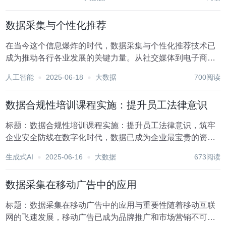
业提升竞争力、挖掘新增长点的关键。它不仅能够确保数据
的安全性、隐私性和合规性，还能促进数据的高效流通...
数据采集与个性化推荐
在当今这个信息爆炸的时代，数据采集与个性化推荐技术已
成为推动各行各业发展的关键力量。从社交媒体到电子商
务，从新闻资讯到在线教育，这些技术不仅极大地丰富了用
人工智能
2025-06-18
大数据
700阅读
户的体验，还为企业提供了前所未有的市场洞察力和竞争
力。本文将深入探讨数据采集的重要性、个性化推荐的工
数据合规性培训课程实施：提升员工法律意识
作...
标题：数据合规性培训课程实施：提升员工法律意识，筑牢
企业安全防线在数字化时代，数据已成为企业最宝贵的资产
之一，它不仅驱动着业务决策，也潜藏着巨大的商业价值。
生成式AI
2025-06-16
大数据
673阅读
然而，随着数据使用的日益广泛，数据合规性问题也随之凸
显，成为企业不可忽视的重大挑战。为了有效应对这一...
数据采集在移动广告中的应用
标题：数据采集在移动广告中的应用与重要性随着移动互联
网的飞速发展，移动广告已成为品牌推广和市场营销不可或