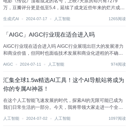
电影《传说》顶着成龙的名号，上映7天票房却只有7279
万，豆瓣评分更是低至5.4，延续了成龙近些年来的烂片成
绩。而27岁的AI成龙，这个曾经被片方当作噱头来吸引观众
生成式AI
2024-07-17
人工智能
1265阅读
入场的技术亮点，也成为了劝退观众和影响电影观感的最大
硬伤。 据传在《传说》中，27岁的AI成...
「AIGC」AIGC行业现在适合进入吗
AIGC行业现在适合进入吗 AIGC行业展现出巨大的发展潜力
和商业价值，但同时也面临技术发展和商业化进程的不确定
性、版权和伦理问题等挑战。如果你对AIGC技术持续感兴
AIGC
2024-07-11
人工智能
974阅读
趣，并且愿意适应行业的快速变化，现在可能是进入该行业
的一个好时机。不过，需要对行...
汇集全球1.5w精选AI工具！这个AI导航站将成为
你的专属AI神器！
在这个人工智能飞速发展的时代，探索AI的无限可能已成为
我们日常生活的一部分。今天，我将带领大家走进一个全新
的世界——AIbase，一个集AI工具、教程、资讯于一体的导
人工智能
2024-07-02
人工智能
1097阅读
航站，它不仅为你提供了一个发现和使用AI工具的便捷平
台，更为你打开了一扇通往AI世界的大门...