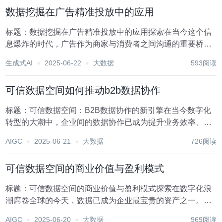
物体验，成为电商企业提升竞争力的关键。数据挖掘技...
数据挖掘在广告精准投放中的应用
标题：数据挖掘在广告精准投放中的应用探索在当今这个信
息爆炸的时代，广告作为商家与消费者之间沟通的重要桥
梁，其投放效率与效果直接关系到企业的市场竞争力和品牌
生成式AI
2025-06-22
大数据
593阅读
影响力。随着大数据技术的飞速发展，数据挖掘作为其核心
技术之一，在广告精准投放领域展现出了前所未有的潜力...
可信数据空间如何推动b2b数据协作
标题：可信数据空间：B2B数据协作的新引擎在当今数字化
转型的大潮中，企业间的数据协作已成为提升业务效率、优
化供应链管理和增强市场竞争力的关键因素。可信数据空间
AIGC
2025-06-21
大数据
726阅读
（Trusted Data Spaces, TDS）作为一种创新的数据共享框
架，正逐渐成为推动B2...
可信数据空间的商业价值与盈利模式
标题：可信数据空间的商业价值与盈利模式探索在数字化浪
潮席卷全球的今天，数据已成为企业最宝贵的资产之一。可
信数据空间，作为数据管理与共享的新范式，正逐渐成为企
AIGC
2025-06-20
大数据
969阅读