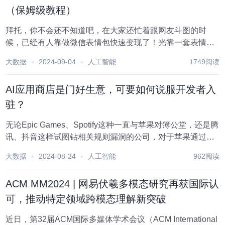
（保姆级教程）
拜托，你不会还不知道吧，在大家还忙着跟网友斗图的时
候，已经有人靠做微信表情包快速变现了！光靠一套表情包
就躺赚50W+！ 紫沐甜心生成的表情包胭脂公主，上架10天
大数据
2024-09-04
人工智能
1749阅读
后下载量就达到了快7万次！ OMG，难道这就是通往发家致
富的捷径嘛？ 如果你也想用它简...
AI应用商店是门好生意，可要如何说服开发者入
驻？
无论Epic Games、Spotify这种一直与苹果对簿公堂，还是腾
讯、抖音这样试图钻相关规则漏洞的公司，对于苹果通过应
用内购买（IAP）抽取30%的费用，越来越多的头部开发者
大数据
2024-08-24
人工智能
962阅读
开始失去耐心。但就在抱怨“苹果税”的同时，有能力的厂商
也在尝试复刻苹果建立的这...
ACM MM2024 | 网易伏羲多模态研究再获国际认
可，推动特定领域跨模态理解新突破
近日，第32届ACM国际多媒体学术会议（ACM International