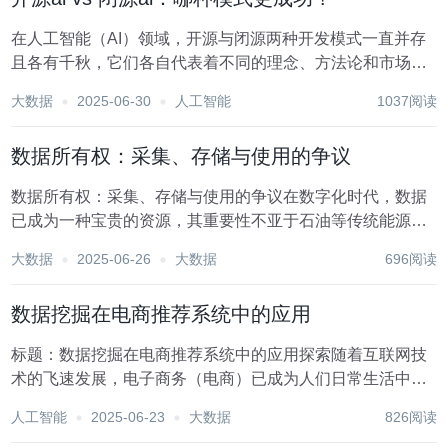
在人工智能（AI）领域，开源与闭源两种开发模式一直并存
且各有千秋，它们各自代表着不同的理念、方法论和市场策
略。开源AI与闭源AI之争，不仅关乎技术创新的速度与广
大数据
2025-06-30
人工智能
1037阅读
度，还深刻影响着行业的生态构建、商业化路径以及数据隐
私与安全等多个维度。探讨哪种模式更成功，并非...
数据所有权：采集、存储与使用的争议
数据所有权：采集、存储与使用的争议在数字化时代，数据
已成为一种宝贵的资源，其重要性不亚于石油等传统能源。
从个人消费习惯到企业运营策略，数据无处不在地渗透着我
大数据
2025-06-26
大数据
696阅读
们的生活。然而，随着数据量的爆炸式增长，关于数据所有
权的争议也日益激烈。数据的采集、存储与使用，不仅...
数据挖掘在电商推荐系统中的应用
标题：数据挖掘在电商推荐系统中的应用探索随着互联网技
术的飞速发展，电子商务（电商）已成为人们日常生活中不
可或缺的一部分。在这个信息爆炸的时代，如何从海量的商
人工智能
2025-06-23
大数据
826阅读
品数据中准确捕捉到用户的兴趣点，为用户提供个性化的购