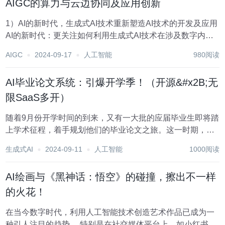
AIGC的算力与云边协同及应用创新
1）AI的新时代，生成式AI技术重新塑造AI技术的开发及应用
AI的新时代：更关注如何利用生成式AI技术在涉及数字内容
的诸多领域实现改变及突破，生成式AI实际上扩大了“内容”的
AIGC
2024-09-17
人工智能
980阅读
含义，凡是可以数字化的内容形式均为生成对象，而非传统
意义下媒体环境的内容。...
AI毕业论文系统：引爆开学季！（开源&#x2B;无
限SaaS多开）
随着9月份开学时间的到来，又有一大批的应届毕业生即将踏
上学术征程，着手规划他们的毕业论文之旅。这一时期，不
仅标志着学术探索的新篇章，也预示着论文服务市场即将迎
生成式AI
2024-09-11
人工智能
1000阅读
来一个活力四溢的旺季。 那么，如何精准把握这一市场机
遇，成为风口上的弄潮儿，分享其带来的红利呢?...
AI绘画与《黑神话：悟空》的碰撞，擦出不一样
的火花！
在当今数字时代，利用人工智能技术创造艺术作品已成为一
种引人注目的趋势。 特别是在社交媒体平台上，如小红书，