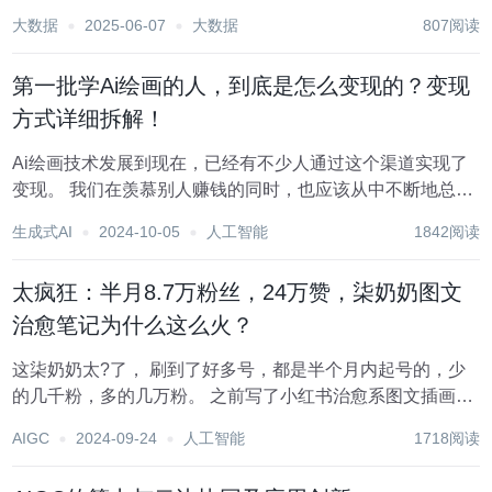
成部分，吸引了大量用户与资本的关注。直播平台不仅为人
大数据
2025-06-07
大数据
807阅读
们提供了即时互动、内容丰富的娱乐体验，也为企业和个人
创造了巨大的商业价值。在这一背景下，如何高效地收...
第一批学Ai绘画的人，到底是怎么变现的？变现
方式详细拆解！
Ai绘画技术发展到现在，已经有不少人通过这个渠道实现了
变现。 我们在羡慕别人赚钱的同时，也应该从中不断地总
结，思考哲轩变现方式的共同之处，在总结出找到属于自己
生成式AI
2024-10-05
人工智能
1842阅读
的变现方式。 今天我就结合一些以往变现的成功案例，给大
家分享几个Ai绘画变现的可行渠道。 希...
太疯狂：半月8.7万粉丝，24万赞，柒奶奶图文
治愈笔记为什么这么火？
这柒奶奶太?了， 刷到了好多号，都是半个月内起号的，少
的几千粉，多的几万粉。 之前写了小红书治愈系图文插画的
文章，说过 AI 治愈系图文号，是普通人做副业的一个不错的
AIGC
2024-09-24
人工智能
1718阅读
方向。 今天日常逛小红书，刷到了一个柒奶奶的热梗号，这
个号主 7 月 15 起号，...