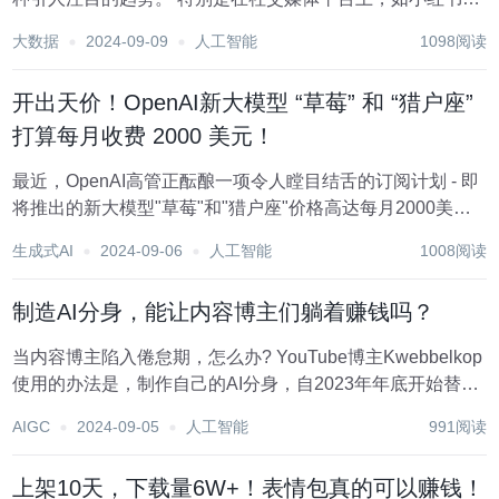
通过展示AI绘画作品可以吸引大量关注，增加曝光率，并且
大数据
2024-09-09
人工智能
1098阅读
为自己带来潜在的商业机会。 如果你是《黑神话：悟空》的
粉丝或创作者，利用AI绘画制作相关作品...
开出天价！OpenAI新大模型 “草莓” 和 “猎户座”
打算每月收费 2000 美元！
最近，OpenAI高管正酝酿一项令人瞠目结舌的订阅计划 - 即
将推出的新大模型"草莓"和"猎户座"价格高达每月2000美
元，比当前ChatGPT Plus的20美元高出整整100倍!这种天价
生成式AI
2024-09-06
人工智能
1008阅读
定价，无疑让人大跌眼镜。 OpenAI之所以敢于如此定价，
主要有两...
制造AI分身，能让内容博主们躺着赚钱吗？
当内容博主陷入倦怠期，怎么办? YouTube博主Kwebbelkop
使用的办法是，制作自己的AI分身，自2023年年底开始替代
自己，自动创作视频内容，为观众讲解游戏玩法，也让他成
AIGC
2024-09-05
人工智能
991阅读
为了最早拥抱AI的创作者之一。 YouTube博
主“Kwebbelkop...
上架10天，下载量6W+！表情包真的可以赚钱！