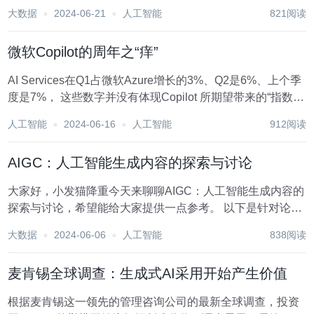
项清单之首，围绕AI设定恰当的期望值、安全性和信任也是
大数据
2024-06-21
人工智能
821阅读
如此。管理变革对于当今的CIO来说也至关重要。 这些事项
以及其他重大问题是否以及在多大...
微软Copilot的周年之“痒”
AI Services在Q1占微软Azure增长的3%、Q2是6%、上个季
度是7%， 这些数字并没有体现Copilot 所期望带来的“指数级
增长”。 最终还是卖GPU是最好的生意。下面的文章是我2个
人工智能
2024-06-16
人工智能
912阅读
月前对Copilot业务的判断，供参考： ===...
AIGC：人工智能生成内容的探索与讨论
大家好，小发猫降重今天来聊聊AIGC：人工智能生成内容的
探索与讨论，希望能给大家提供一点参考。 以下是针对论文
重复率高的情况，提供一些修改建议和技巧，可以借助此类
大数据
2024-06-06
人工智能
838阅读
工具： AIGC：人工智能生成内容的探索与讨论 一、引言 在
当今数字化时代，技术的...
麦肯锡全球调查：生成式AI采用开始产生价值
根据麦肯锡这一领先的管理咨询公司的最新全球调查，投资