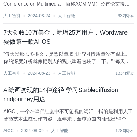
Conference on Multimedia，简称ACM MM）公布论文接收
结果，网易伏羲最新研究成果《Selection and
人工智能
2024-08-24
人工智能
932阅读
Reconstruction of Key...
7天创收10万美金，新增25万用户，Wordware
要做第一款AI OS
“每天发那么多推文，是想以量取胜吗?可惜质量没有跟上。
你的深度分析就像把别人的观点重新包装了一下。” “每天都
在转发那些你半懂不懂的AI新闻，是想让我们相信你真的懂
人工智能
2024-08-23
人工智能
1334阅读
吗?55000多个粉丝?我打赌他们一半都是机器人。你对AI的
痴迷程度，让我怀疑你是不是想把自...
Ai绘画变现的14种途径 学习Stablediffusion
midjourney用途
AIGC，一个在当代社会中不可忽视的词汇，指的是利用人工
智能技术生成创作内容。近年来，全球范围内涌现出50个热
门的AI工具，其中，以140亿次访问量雄踞榜首的“GBT”，无
AIGC
2024-08-09
人工智能
1786阅读
疑是AI领域的领头羊。在这些工具中，AI绘画工具以其广泛