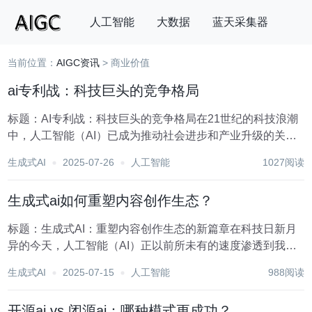
人工智能
大数据
蓝天采集器
当前位置：
AIGC资讯
> 商业价值
搜索
ai专利战：科技巨头的竞争格局
标题：AI专利战：科技巨头的竞争格局在21世纪的科技浪潮
中，人工智能（AI）已成为推动社会进步和产业升级的关键
力量。随着AI技术的不断成熟和广泛应用，一场围绕AI专利
生成式AI
2025-07-26
人工智能
1027阅读
的激烈竞争在全球范围内悄然展开。科技巨头们纷纷加大研
发投入，抢占AI技术的制高点，力图通过...
生成式ai如何重塑内容创作生态？
标题：生成式AI：重塑内容创作生态的新篇章在科技日新月
异的今天，人工智能（AI）正以前所未有的速度渗透到我们
生活的方方面面，其中，生成式AI作为AI领域的一个重要分
生成式AI
2025-07-15
人工智能
988阅读
支，正悄然改变着内容创作的格局。生成式AI，通过深度学
习等先进技术，能够自动生成文本、图像、...
开源ai vs 闭源ai：哪种模式更成功？