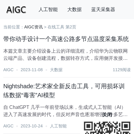
人工智能
大数据
蓝天采集器
当前位置：
AIGC资讯
> 在线工具 第2页
搜索
带你动手设计一个高速公路多节点温度采集系统
本篇文章主要介绍设备上云的详细流程，介绍华为云物联网
云端产品、设备创建流程，数据转存方式，应用侧开发接口
等等。 硬件选型： （1）STM32开发板: STM32F103C8T6
AIGC
2023-11-08
大数据
1129阅读
（2）NBIOT模块--BC26 BC26模块是一款高性能、低...
Nightshade:艺术家全新反击工具，可用损坏训
练数据“毒害”AI模型
自 ChatGPT 几乎一年前登场以来，生成式人工智能（AI）
进入了高速发展的时代，但反对声音也逐渐增强。许多艺术
关闭
家、娱乐人士、表演者甚至唱片公司已经对AI公司提起了诉
AIGC
2023-10-24
人工智能
989阅读
讼，其中一些诉讼涉及 ChatGPT 制造商 OpenAI，原因是这