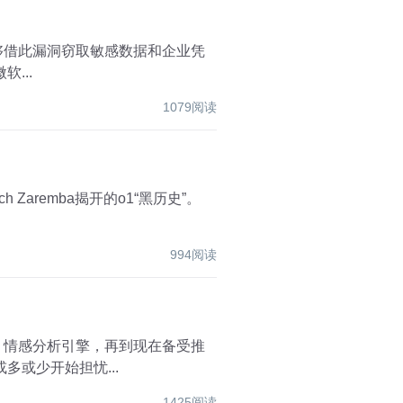
击者能够借此漏洞窃取敏感数据和企业凭
...
1079阅读
 Zaremba揭开的o1“黑历史”。
994阅读
AI 写作的神奇能力，也或多或少开始担忧...
1425阅读