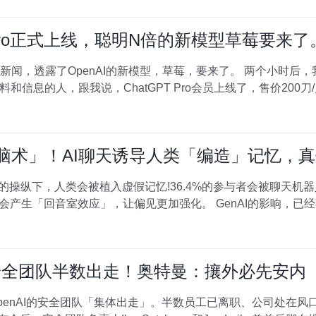
T Pro正式上线，聪明N倍的新模型草莓要来了
了OpenAI的新模型，草莓，要来了。 两个小时后，我的好朋友@solitude（美东时
息的人，跟我说，ChatGPT Pro会员上线了，售价200刀/月
洗脑术」！AI聊天诱导人类「编造」记忆，
AI的操纵下，人类会被植入虚假记忆!36.4%的参与者会被聊天
会产生「回音室效应」，让偏见更加强化。 GenAI的影响，已
GI安全团队半数出走！奥特曼：攘外必先安内
penAI的安全团队「集体出走」。半数员工已离职、公司处在风