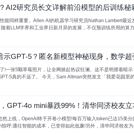
有多重要？AI2研究员长文详解前沿模型的后训练秘
样重要。Allen AI的机器学习研究员Nathan Lamber
随着LLM学界和工业界日新月异的发展，不仅预训练所用的算力和
暗示GPT-5？匿名新模型神秘现身，数学超
!一张5颗草莓照片，让全网掀起热议狂澜。这不是明摆着暗示，神秘
GPT-5真的不远了。 今天，Sam Altman突然发文「我爱花园里
PT-4o mini暴跌99%！清华同济校友立功
深夜忽然上线，OpenAI终于开卷小模型!每百万输入token已达15
tman惊呼:通往智能的成本，已变得如此低廉!另外，清华同济校友为关