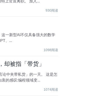
部员工展开安全监控。 今年5月发布会后，安全团队负责人Ilya Sutskever和Jan Leike曾前后脚在推特上官宣离职。 加入...
930阅读
理引擎。 这一新型AI不仅具备强大的数学
、...
1098阅读
码了，却被指「带货」
在言论中夹带私货」的一天。 这是怎
衷的感叹:编程领域变...
1074阅读