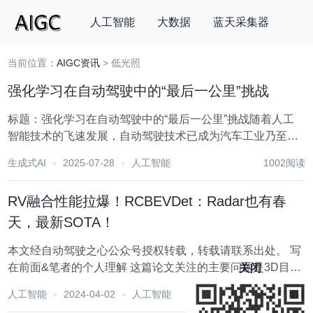
人工智能
大数据
蓝天采集器
当前位置：
AIGC资讯
> 低光照
搜索
强化学习在自动驾驶中的“最后一公里”挑战
标题：强化学习在自动驾驶中的“最后一公里”挑战随着人工
智能技术的飞速发展，自动驾驶技术已成为汽车工业乃至整
个交通领域的革命性突破。其中，强化学习作为一种先进的
生成式AI
2025-07-28
人工智能
1002阅读
机器学习范式，因其能够在复杂环境中通过试错学习最优策
略的能力，被广泛应用于自动驾驶系统的决策与控制...
RV融合性能拉爆！RCBEVDet：Radar也有春
天，最新SOTA！
本文经自动驾驶之心公众号授权转载，转载请联系出处。 写
在前面&笔者的个人理解 这篇论文关注的主要问题是3D目标
关闭
检测技术在自动驾驶进程中的应用。尽管环视相机技术的发
人工智能
2024-04-02
人工智能
1007阅读
展为3D目标检测提供了高分辨率的语义信息，这种方法因无