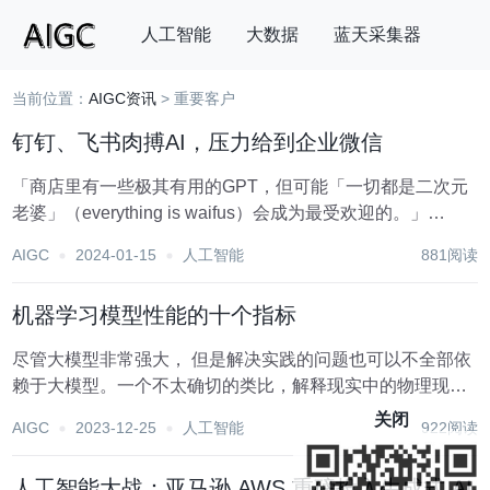
人工智能
大数据
蓝天采集器
当前位置：
AIGC资讯
> 重要客户
搜索
钉钉、飞书肉搏AI，压力给到企业微信
「商店里有一些极其有用的GPT，但可能「一切都是二次元
老婆」（everything is waifus）会成为最受欢迎的。」
OpenAI创始人山姆·奥特曼在 GPT 商店上线后这样调侃，旨
AIGC
2024-01-15
人工智能
881阅读
在说明二次元文化在当今社会中的影响力。 行业等待已久的
GPT商店终于...
机器学习模型性能的十个指标
尽管大模型非常强大， 但是解决实践的问题也可以不全部依
赖于大模型。一个不太确切的类比，解释现实中的物理现
象，未必要用到量子力学。有些相对简单的问题，或许一个
关闭
AIGC
2023-12-25
人工智能
922阅读
统计分布就足够了。对机器学习而言， 也不用言必深度学习
与神经网络，关键在于明确问题的边界。 那么在...
人工智能大战：亚马逊 AWS 重磅投入生成式 AI