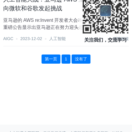
向微软和谷歌发起挑战
亚马逊的 AWS re:Invent 开发者大会本周拉开帷幕，一系列
重磅公告显示出亚马逊正在努力迎头赶上 AI 领域的佼佼者和
主要竞争对手微软。 作为亚马逊至关重要的亚马逊网络服务
AIGC
2023-12-02
人工智能
875阅读
关注我们，交流学习
（AWS）业务的年度展示窗口，今年的会议重点放在了生成
式 AI 上，力图抗...
第一页
1
没有了