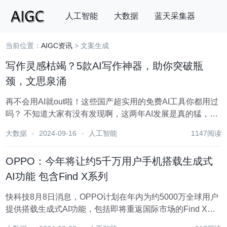
人工智能
大数据
蓝天采集器
当前位置：
AIGC资讯
> 文案生成
搜索
写作灵感枯竭？5款AI写作神器，助你突破瓶
颈，文思泉涌
再不会用AI就out啦！这些国产超实用的免费AI工具你都用过
吗？ 不知道大家有没有发现啊，这两年AI发展是真的猛，现
在不管是工作还是学习，要是不会用点AI工具简直都out了。
大数据
2024-09-16
人工智能
1147阅读
想想别人用AI几十秒干掉了你得做一个上午的工作，这效率
差距可不是一星半点，还...
OPPO：今年将让约5千万用户手机搭载生成式
AI功能 包含Find X系列
快科技8月8日消息，OPPO计划在年内为约5000万全球用户
提供搭载生成式AI功能，包括即将重返国际市场的Find X系
列。 24年初，OPPO推出了首款AI手机Find X7系列，在6月