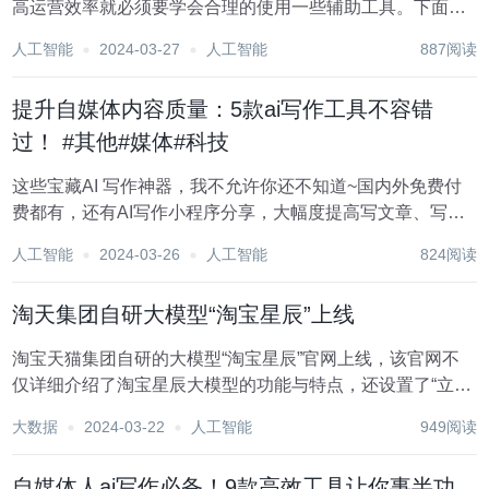
高运营效率就必须要学会合理的使用一些辅助工具。下面小
编就跟大家分享一些自媒体常用的辅助工具，觉得有用的朋
人工智能
2024-03-27
人工智能
887阅读
友可以收藏分享。 1.红桃写作 这是一个微信公众号 面向专业
写作领域的ai写作工具，写...
提升自媒体内容质量：5款ai写作工具不容错
过！ #其他#媒体#科技
这些宝藏AI 写作神器，我不允许你还不知道~国内外免费付
费都有，还有AI写作小程序分享，大幅度提高写文章、写报
告的效率，快来一起试试吧！ 1.红桃写作 这是一个微信公众
人工智能
2024-03-26
人工智能
824阅读
号 面向专业写作领域的ai写作工具，写作助手包括，ai论
文,ai开题报告、...
淘天集团自研大模型“淘宝星辰”上线
淘宝天猫集团自研的大模型“淘宝星辰”官网上线，该官网不
仅详细介绍了淘宝星辰大模型的功能与特点，还设置了“立即
体验”与“登录/注册”的便捷入口，预计在不久后对外开放。 淘
大数据
2024-03-22
人工智能
949阅读
宝星辰大模型基于先进的Transformer架构，结合半自研的
Megatron-ama框...
自媒体人ai写作必备！9款高效工具让你事半功