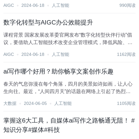
就业市场： 教育领域： 创意产业： 经济活动： 社交媒体与
AIGC
2024-06-18
人工智能
990阅读
信息传播： AIGC面临的挑战...
数字化转型与AIGC办公效能提升
课程背景 国家发展改革委官网发布“数字化转型伙伴行动”倡
议，要借助人工智能技术改变企业管理模式，降低风险、成
本、提质增效、建立企业核心竞争力。 在当今快节奏的商业
AIGC
2024-06-18
人工智能
1162阅读
环境中，团队效能就是企业的核心竞争力，随着AI技术的成
熟，已经可以实现为企业5-10倍的降...
ai写作哪个好用？助你畅享文案创作乐趣
春天的气息弥漫在每个角落，四月的美景如诗如画，让人心
生向往。最近，“人间四月天”的话题在网络上引起了热烈讨
论，大家都在分享自己眼中的春日美景。 然而，想要在朋友
大数据
2024-06-05
人工智能
1105阅读
圈中分享一段既唯美又动人的文案，却常常感到词穷，不知
道如何下笔。这时候，一款好的AI写作软...
掌握这6大工具，自媒体ai写作之路畅通无阻！ #
知识分享#媒体#科技