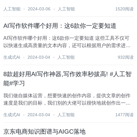
中找出适合自己的工具，一个一个尝试是不太现实的，所以
人工智能
2024-03-06
人工智能
1520阅读
今天就给大家推荐一些款AI写作工具。帮助你少走弯路，少
吃苦！！！ 1.七燕写作...
AI写作软件哪个好用：这6款你一定要知道
AI写作软件哪个好用：这6款你一定要知道 这些工具不仅可
以快速生成高质量的文本内容，还可以根据用户的需求进行
个性化定制。它们可以帮助我们节省大量的时间和精力，让
生成式AI
2024-03-04
人工智能
932阅读
我们更加专注于创意和细节的打磨。本文将为大家详细介绍
几个AI写作工具，让你在写作领域更上一层楼...
8款超好用AI写作神器,写作效率秒拔高! #人工智
能#学习
我们做自媒体运营，想要快速的创作内容，提供文章的创作
速度是我们的目标，我们别的大佬可以很快地就创作出一篇
内容，而自己墨迹半天确出不了一个字呢？其实这关乎到创
生成式AI
2024-03-04
人工智能
1477阅读
作技巧，下面小编就跟大家分享如何利用自媒体工具辅助自
己创作的技巧。 1.七燕写作 这是一个微...
京东电商知识图谱与AIGC落地