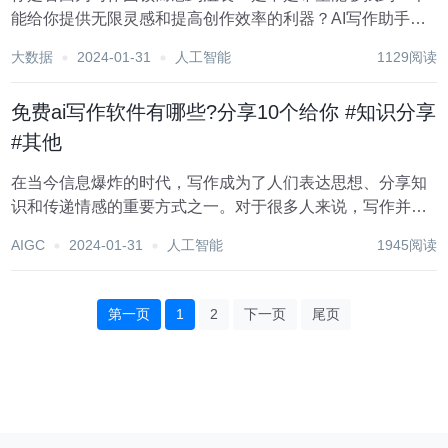
能给你提供无限灵感和提高创作效率的利器？AI写作助手就
是你的绝佳选择！现在我向大家推荐几款好用的AI写作助
大数据
2024-01-31
人工智能
1129阅读
手，它们将让你的创作之旅更加流畅、富有创意。 1.飞鸟写
作 这是一个微信公众号 面向...
免费ai写作软件有哪些?分享10个给你 #知识分享
#其他
在当今信息爆炸的时代，写作成为了人们表达思想、分享知
识和传递情感的重要方式之一。对于很多人来说，写作并非
易事。我们会陷入困境，无法找到灵感，我们会苦恼于语言
AIGC
2024-01-31
人工智能
1945阅读
表达的准确性，还有时候我们可能遭遇到了创作瓶颈，随着
科技的进步和人工智能技术的发展，AI写作工具成为...
第一页
1
2
下一页
尾页