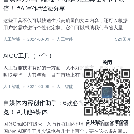
倍！ #AI写作#经验分享
这些工具不仅可以快速生成高质量的文本内容，还可以根据
用户的需求进行个性化定制。它们可以帮助我们节省大量的
时间和精力，让我们更加专注于创意和细节的打磨。本文将
人工智能
2024-03-09
人工智能
929阅读
为大家详细介绍几个AI写作工具，让你在写作领域更上一层
楼。 1.飞鸟写作 这是一个微信公众号...
AIGC工具（ 7个 ）
关闭
人工智能技术有好的一方面，又不好的地方，要区别对待，
吸取精华，去其糟粕。目前市场上有很多AI大模型，可以支
持聊天，写文稿，创作等，部分可以生成图片，以下是7个很
人工智能
2024-03-08
人工智能
1096阅读
不错的免费网站，供参考。 1，讯飞星火 网站：
https://xinghuo.xfyun...
自媒体内容创作助手：6款必备ai写作工具一
览！ #其他#媒体
关注我们，交流学习
国外ChatGPT爆火，AI写作在国内也引起不小的瞩目，目前
国内的AI写作工具少说也有几十上百个，要在这么多AI写作