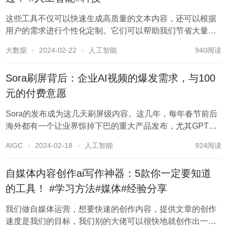
这些工具不仅可以快速生成高质量的文本内容，还可以根据
用户的需求进行个性化定制。它们可以帮助我们节省大量的
时间和精力，让我们更加专注于创意和细节的打磨。本文将
大数据
2024-02-22
人工智能
940阅读
为大家详细介绍几个AI写作工具，让你在写作领域更上一层
楼。 1.红桃写作 这是一个微信公众号...
Sora刷屏背后：企业AI视频的爆发需求，与100
元的付费意愿
Sora的发布成为这几天刷屏级内容。这几年，每年春节前后
海外都有一个让业界惊掉下巴的重大产品发布，尤其GPT和
Sora。这个能够根据文本描述，生成长达60秒连贯流畅的视
AIGC
2024-02-18
人工智能
924阅读
频的新产品，正好切中了当下业界超高的视频需求。不过在
大调研中，企业愿意为此付出的费用也在...
自媒体内容创作ai写作神器：5款你一定要知道
的工具！ #学习方法#媒体#经验分享
我们做自媒体运营，想要快速的创作内容，提供文章的创作
速度是我们的目标，我们别的大佬可以很快地就创作出一篇