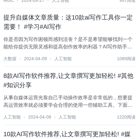
AIGC
2024-05-27
人工智能
957阅读
表达的准确性，还有时候我们可能遭遇到了创作瓶颈，随着
科技的进步和人工智能技术的发展，AI写作工具成为...
提升自媒体文章质量：这10款ai写作工具你一定
需要！ #学习#AI写作
你是否因为写作困顿而感到沮丧？是不是希望能够找到一个
能给你提供无限灵感和提高创作效率的利器？AI写作助手就
是你的绝佳选择！现在我向大家推荐几款好用的AI写作助
大数据
2024-04-09
人工智能
1089阅读
手，它们将让你的创作之旅更加流畅、富有创意。 1.元芳写
作 这是一个微信公众号 面向...
8款AI写作软件推荐,让文章撰写更加轻松! #其他
#知识分享
从事自媒体运营光靠自己手动操作效率是非常低的，想要提
高运营效率就必须要学会合理的使用一些辅助工具。下面小
编就跟大家分享一些自媒体常用的辅助工具，觉得有用的朋
人工智能
2024-04-08
人工智能
1220阅读
友可以收藏分享。 1.写作兔 这是一个微信公众号 面向专业写
作领域的ai写作工具，写作...
10款AI写作软件推荐,让文章撰写更加轻松! #媒