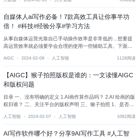
号 面向专业写作领域的ai写作工具，写作助手包括，ai论
文,ai开题报告、...
自媒体人ai写作必备！7款高效工具让你事半功
倍！ #科技#经验分享#学习方法
从事自媒体运营光靠自己手动操作效率是非常低的，想要提
高运营效率就必须要学会合理的使用一些辅助工具。下面小
编就跟大家分享一些自媒体常用的辅助工具，觉得有用的朋
AIGC
2024-02-08
人工智能
1128阅读
友可以收藏分享。 1.元芳写作 这是一个微信公众号 面向专业
写作领域的ai写作工具，写...
【AIGC】猴子拍照版权是谁的：一文读懂AIGC
和版权问题
目录 一、没有明确的定义 1.AI画作算作品吗？ 2.AI 绘画的版
权归谁？ 二、关注平台的版权声明 三、猴子拍照 1、是否应
当给予AI作品版权？ 2、AI创作的版权赋予谁？ 写文章，做
人工智能
2024-02-07
人工智能
1082阅读
图片，AI无所不能，虽然有时也冒点傻气，但是确实...
AI写作软件哪个好？分享9AI写作工具 #人工智