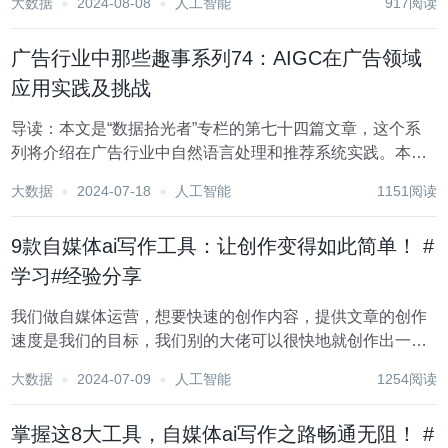
大数据
2024-08-08
人工智能
917阅读
正式宣布将全面普及AI手机，并在日前谷歌中国开发者大会
上推出了多项生...
广告行业中那些趣事系列74：AIGC在广告领域
应用实践及挑战
导读：本文是“数据拾光者”专栏的第七十四篇文章，这个系
列将介绍在广告行业中自然语言处理和推荐系统实践。本篇
主要介绍了AIGC在广告领域应用实践及挑战，对于希望将
大数据
2024-07-18
人工智能
1151阅读
AIGC应用在广告场景的小伙伴可能有帮助。 欢迎转载，转
载请注明出处以及链接...
9款自媒体ai写作工具：让创作变得如此简单！ #
学习#经验分享
我们做自媒体运营，想要快速的创作内容，提供文章的创作
速度是我们的目标，我们别的大佬可以很快地就创作出一篇
内容，而自己墨迹半天确出不了一个字呢？其实这关乎到创
大数据
2024-07-09
人工智能
1254阅读
作技巧，下面小编就跟大家分享如何利用自媒体工具辅助自
己创作的技巧。 1.七燕写作 这是一个微...
掌握这8大工具，自媒体ai写作之路畅通无阻！ #