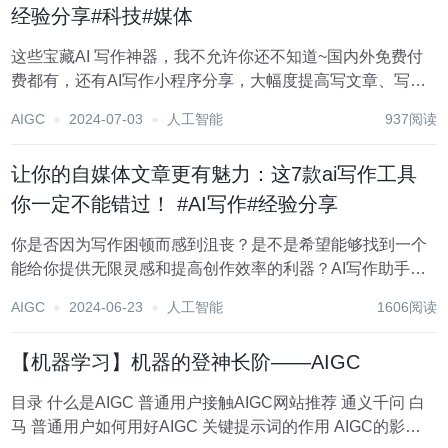
经验分享#科技#媒体
这些宝藏AI 写作神器，我不允许你还不知道~国内外免费付
费都有，还有AI写作小程序分享，大幅度提高写文章、写报
告的效率，快来一起试试吧！ 1.元芳写作 这是一个微信公众
AIGC
2024-07-03
人工智能
937阅读
号 面向专业写作领域的ai写作工具，写作助手包括，ai论
文,ai开题报告、...
让你的自媒体文章更有魅力：这7款ai写作工具
你一定不能错过！ #AI写作#经验分享
你是否因为写作困顿而感到沮丧？是不是希望能够找到一个
能给你提供无限灵感和提高创作效率的利器？AI写作助手就
是你的绝佳选择！现在我向大家推荐几款好用的AI写作助
AIGC
2024-06-23
人工智能
1606阅读
手，它们将让你的创作之旅更加流畅、富有创意。 1.七燕写
作 这是一个微信公众号，可以进行A...
【机器学习】机器的登神长阶——AIGC
目录 什么是AIGC 普通用户接触AIGC网站推荐 通义千问 白
马 普通用户如何用好AIGC 关键提示词的作用 AIGC的影响