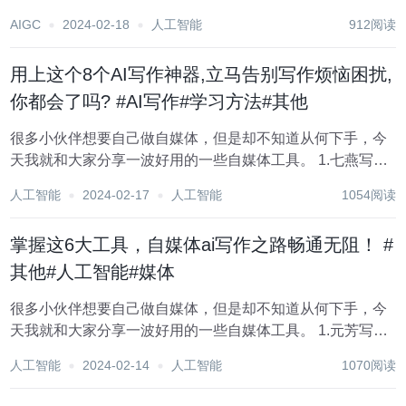
内容，而自己墨迹半天确出不了一个字呢？其实这关乎到创
AIGC
2024-02-18
人工智能
912阅读
作技巧，下面小编就跟大家分享如何利用自媒体工具辅助自
己创作的技巧。 1.红桃写作 这是一个微信公...
用上这个8个AI写作神器,立马告别写作烦恼困扰,
你都会了吗? #AI写作#学习方法#其他
很多小伙伴想要自己做自媒体，但是却不知道从何下手，今
天我就和大家分享一波好用的一些自媒体工具。 1.七燕写作
这是一个微信公众号，可以进行AI对话、AI创作、AI绘画、
人工智能
2024-02-17
人工智能
1054阅读
AI训练，内置智能对话机器人、图片设计、AI模型训练、文
案生成、方案创作、营销内...
掌握这6大工具，自媒体ai写作之路畅通无阻！ #
其他#人工智能#媒体
很多小伙伴想要自己做自媒体，但是却不知道从何下手，今
天我就和大家分享一波好用的一些自媒体工具。 1.元芳写作
这是一个微信公众号 面向专业写作领域的ai写作工具，写作
人工智能
2024-02-14
人工智能
1070阅读
助手包括，ai论文,ai开题报告、ai公文写作、ai商业计划书、
文献综述、a...