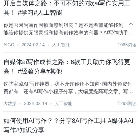
开启自媒体之路：不可不知的7款ai写作实用工
具！ #学习#人工智能
你是否因为写作困顿而感到沮丧？是不是希望能够找到一个
能给你提供无限灵感和提高创作效率的利器？AI写作助手就
是你的绝佳选择！现在我向大家推荐几款好用的AI写作助
AIGC
2024-02-14
人工智能
1065阅读
手，它们将让你的创作之旅更加流畅、富有创意。 1.飞鸟写
作 这是一个微信公众号 面向...
自媒体ai写作成长之路：6款工具助力你飞得更
高！ #经验分享#其他
这些宝藏AI 写作神器，我不允许你还不知道~国内外免费付
费都有，还有AI写作小程序分享，大幅度提高写文章、写报
告的效率，快来一起试试吧！ 1.写作兔 这是一个微信公众号
大数据
2024-02-14
人工智能
1293阅读
面向专业写作领域的ai写作工具，写作助手包括，ai论文,ai
开题报告、a...
如何使用AI写作？？分享8AI写作工具 #媒体#AI
写作#知识分享