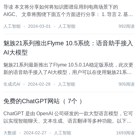
导读 本文将分享如何将知识图谱应用到电商场景下的
AIGC。 文章将围绕下面五个方面进行分享： 1. 导言 2. 基于
领域知识图谱的商品文案生成 3. 基于通用知识图谱的商品文
人工智能
2024-03-01
人工智能
992阅读
案生成 4. 基于领域知识图谱的 LLM 5. 基于通用知识图谱的...
魅族21系列推出Flyme 10.5系统：语音助手接入
AI大模型
魅族21系列最新推出了Flyme 10.5.0.1A稳定版系统，此次更
新的语音助手接入了AI大模型，用户可以在使用魅族21系列
手机时进行体验。以下是本次系统更新的主要内容： 1. 语音
生成式AI
2024-02-28
人工智能
905阅读
助手小溪接入了AI大模型，支持自然语言对话、文档总结、
知识问答、出行规划...
免费的ChatGPT网站（ 7个 ）
ChatGPT 是由 OpenAI 公司研发的一款大型语言模型，它可
以实现智能聊天、文本生成、语言翻译等多种功能。以下是
ChatGPT 的详细介绍： 智能聊天：ChatGPT 可以与用户进
大数据
2024-02-27
人工智能
1693阅读
行自然语言对话，回答用户的问题，提供相关的信息和建