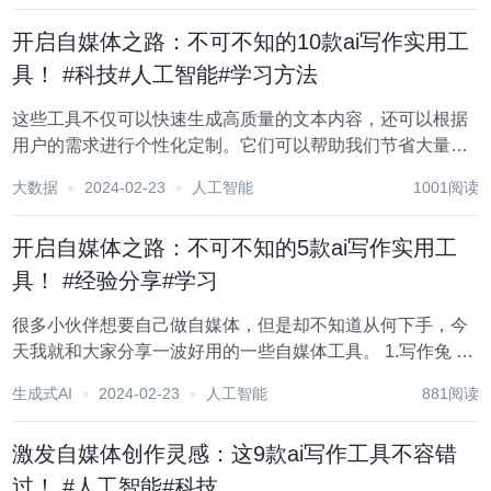
议。它可以...
开启自媒体之路：不可不知的10款ai写作实用工
具！ #科技#人工智能#学习方法
这些工具不仅可以快速生成高质量的文本内容，还可以根据
用户的需求进行个性化定制。它们可以帮助我们节省大量的
时间和精力，让我们更加专注于创意和细节的打磨。本文将
大数据
2024-02-23
人工智能
1001阅读
为大家详细介绍几个AI写作工具，让你在写作领域更上一层
楼。 1.红桃写作 这是一个微信公众号...
开启自媒体之路：不可不知的5款ai写作实用工
具！ #经验分享#学习
很多小伙伴想要自己做自媒体，但是却不知道从何下手，今
天我就和大家分享一波好用的一些自媒体工具。 1.写作兔 这
是一个微信公众号 面向专业写作领域的ai写作工具，写作助
生成式AI
2024-02-23
人工智能
881阅读
手包括，ai论文,ai开题报告、ai公文写作、ai商业计划书、文
献综述、ai...
激发自媒体创作灵感：这9款ai写作工具不容错
过！ #人工智能#科技