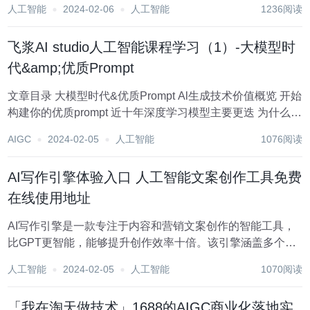
人工智能
2024-02-06
人工智能
1236阅读
为大家详细介绍几个AI写作工具，让你在写作领域更上一层
楼。 1.飞鸟写作 这是一个微信公众号...
飞浆AI studio人工智能课程学习（1）-大模型时
代&amp;优质Prompt
文章目录 大模型时代&优质Prompt Al生成技术价值概览 开始
构建你的优质prompt 近十年深度学习模型主要更迭 为什么大
模型能够有如此强大的表现力 大模型与Prompt 例1： 画一幅
AIGC
2024-02-05
人工智能
1076阅读
画，呆萌的小猫躺在大泡泡中 例2：请生成...
AI写作引擎体验入口 人工智能文案创作工具免费
在线使用地址
AI写作引擎是一款专注于内容和营销文案创作的智能工具，
比GPT更智能，能够提升创作效率十倍。该引擎涵盖多个领
域，包括新闻稿、文章、故事小说、论文大纲、总结报告
人工智能
2024-02-05
人工智能
1070阅读
等。通过AI写作引擎，用户可以轻松生成各种类型的文案，
满足不同写作需求。 点击前往AI写作引擎体...
「我在淘天做技术」1688的AIGC商业化落地实