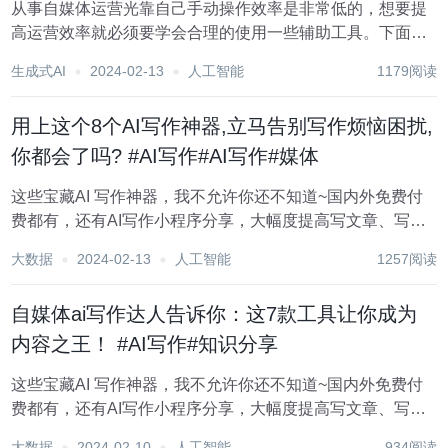
从事自媒体运营光靠自己手动操作效率是非常低的，想要提
高运营效率就必须要学会合理的使用一些辅助工具。下面小
编就跟大家分享一些自媒体常用的辅助工具，觉得有用的朋
生成式AI
2024-02-13
人工智能
1179阅读
友可以收藏分享。 1.红桃写作 这是一个微信公众号 面向专业
写作领域的ai写作工具，写...
用上这个8个AI写作神器,立马告别写作烦恼困扰,
你都会了吗? #AI写作#AI写作#媒体
这些宝藏AI 写作神器，我不允许你还不知道~国内外免费付
费都有，还有AI写作小程序分享，大幅度提高写文章、写报
告的效率，快来一起试试吧！ 1.写作兔 这是一个微信公众号
大数据
2024-02-13
人工智能
1257阅读
面向专业写作领域的ai写作工具，写作助手包括，ai论文,ai
开题报告、a...
自媒体ai写作达人告诉你：这7款工具让你成为
内容之王！ #AI写作#知识分享
这些宝藏AI 写作神器，我不允许你还不知道~国内外免费付
费都有，还有AI写作小程序分享，大幅度提高写文章、写报
告的效率，快来一起试试吧！ 1.飞鸟写作 这是一个微信公众
大数据
2024-02-10
人工智能
934阅读