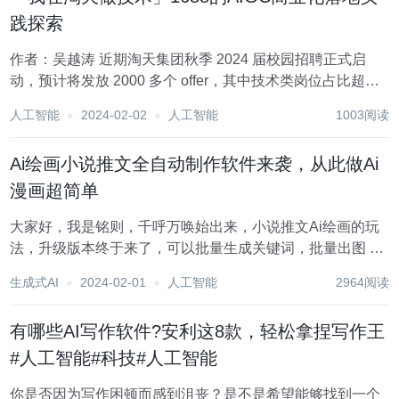
践探索
作者：吴越涛 近期淘天集团秋季 2024 届校园招聘正式启
动，预计将发放 2000 多个 offer，其中技术类岗位占比超过
50%。为了方便大家更真实地了解淘天技术的布局和现状，
人工智能
2024-02-02
人工智能
1003阅读
我们策划了「我在淘天做技术」系列，首次全面分享淘天技
术进展和创新...
Ai绘画小说推文全自动制作软件来袭，从此做Ai
漫画超简单
大家好，我是铭则，千呼万唤始出来，小说推文Ai绘画的玩
法，升级版本终于来了，可以批量生成关键词，批量出图 有
了这套玩法和软件，大家制作Ai绘画小说推文的视频，效率
生成式AI
2024-02-01
人工智能
2964阅读
提升起码一倍，快的话，一个5分钟的视频，30分钟就能制
作完毕 Ai绘画小说推文是目前最新的...
有哪些AI写作软件?安利这8款，轻松拿捏写作王
#人工智能#科技#人工智能
你是否因为写作困顿而感到沮丧？是不是希望能够找到一个