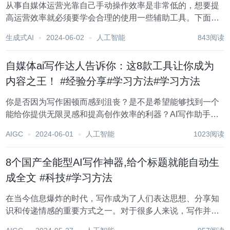
从事自媒体运营光靠自己手动操作效率是非常低的，想要提
高运营效率就必须要学会合理的使用一些辅助工具。下面小
编就跟大家分享一些自媒体常用的辅助工具，觉得有用的朋
生成式AI
2024-06-02
人工智能
843阅读
友可以收藏分享。 1.元芳写作 这是一个微信公众号 面向专业
写作领域的ai写作工具，写...
自媒体ai写作达人告诉你：这8款工具让你成为
内容之王！ #经验分享#学习方法#学习方法
你是否因为写作困顿而感到沮丧？是不是希望能够找到一个
能给你提供无限灵感和提高创作效率的利器？AI写作助手就
是你的绝佳选择！现在我向大家推荐几款好用的AI写作助
AIGC
2024-06-01
人工智能
1023阅读
手，它们将让你的创作之旅更加流畅、富有创意。 1.元芳写
作 这是一个微信公众号 面向...
8个国产全能型AI写作神器,给个标题就能自动生
成全文 #科技#学习方法
在当今信息爆炸的时代，写作成为了人们表达思想、分享知
识和传递情感的重要方式之一。对于很多人来说，写作并非
易事。我们会陷入困境，无法找到灵感，我们会苦恼于语言