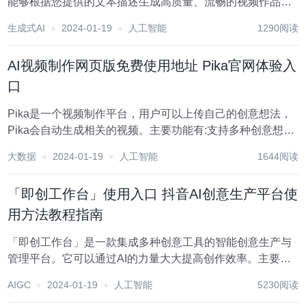
能够根据您提供的文本描述生成高质量、流畅的视频作品。
无需复杂的视频编辑技能，只需简单的文本描述，
生成式AI
2024-01-19
人工智能
1290阅读
VideoCrafter2 就能帮助您创作出剧本级别的视频。在本文
中，我们将详细介绍如何使...
AI视频制作网页版免费使用地址 Pika官网体验入
口
Pika是一个视频制作平台，用户可以上传自己的创意想法，
Pika会自动生成相关的视频。主要功能有:支持多种创意想法
转视频，视频效果专业，操作简单易用。平台采用免费试用
大数据
2024-01-19
人工智能
1644阅读
模式，定位面向创意者和视频爱好者。 点击前往Pika官网体
验入口 Pika怎么使用？ P...
「即创工作台」使用入口 抖音AI创意生产平台使
用方法教程指南
「即创工作台」是一款集成多种创意工具的智能创意生产与
管理平台。它可以通过AI的力量大大提高创作效率。主要功
能包括： 点击前往「即创工作台」官网体验入口 视频创作：
AIGC
2024-01-19
人工智能
5230阅读
内置多种AI视频创作工具，支持智能编剧、数字人物、一键