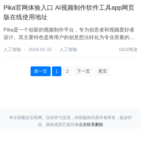
成片等，可快速生成高质量视频内容;...
Pika官网体验入口 AI视频制作软件工具app网页
版在线使用地址
Pika是一个创新的视频制作平台，专为创意者和视频爱好者
设计。其主要特色是将用户的创意想法转化为专业质量的视
频。以下是对Pika平台的详细介绍： 点击前往「Pika」官网
人工智能
2024-01-15
人工智能
1422阅读
体验入口 主要功能和优势 多样的创意输入： 支持文字、素
描、音频等多种方式输入创...
第一页
1
2
下一页
尾页
本文转载自互联网、仅供学习交流，内容版权归原作者所有，如涉作
品、版权或其它疑问请
点击联系删除
Copyright ©
蓝天采集
赣ICP备17017220号-3