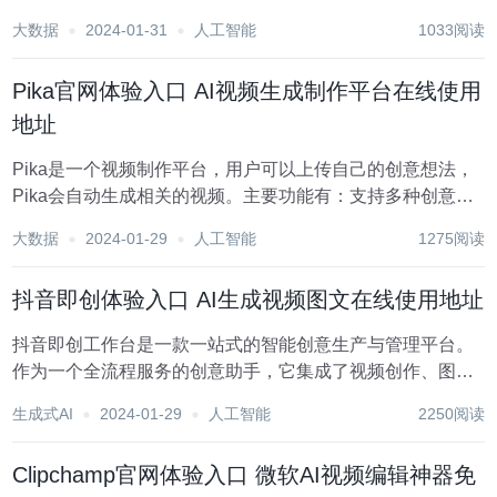
台。用户只需输入文字描述，Finalframe就能自动生成视频
大数据
2024-01-31
人工智能
1033阅读
素材。这款工具还提供了直观方便的剪辑界面，用户可以通
过拖拽、添加、删除等操作，快...
Pika官网体验入口 AI视频生成制作平台在线使用
地址
Pika是一个视频制作平台，用户可以上传自己的创意想法，
Pika会自动生成相关的视频。主要功能有：支持多种创意想
法转视频，视频效果专业，操作简单易用。平台采用免费试
大数据
2024-01-29
人工智能
1275阅读
用模式，定位面向创意者和视频爱好者。 点击前往Pika官网
体验入口 Pika适用于需要快速...
抖音即创体验入口 AI生成视频图文在线使用地址
抖音即创工作台是一款一站式的智能创意生产与管理平台。
作为一个全流程服务的创意助手，它集成了视频创作、图文
创作、直播创作等多种创意工具，通过AI的力量大大提高了
生成式AI
2024-01-29
人工智能
2250阅读
创作效率。无论是视频、图文还是直播内容，抖音即创都能
助你轻松应对。主要功能和优势包括： 视频...
Clipchamp官网体验入口 微软AI视频编辑神器免