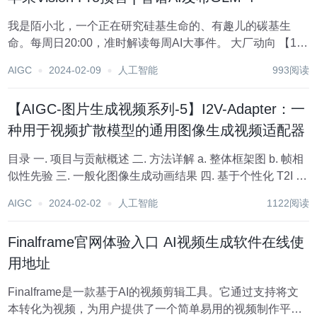
我是陌小北，一个正在研究硅基生命的、有趣儿的碳基生
命。每周日20:00，准时解读每周AI大事件。 大厂动向 【1】
Meta研发Llama 3，构建开源AGI Meta公司CEO马克·扎克伯
AIGC
2024-02-09
人工智能
993阅读
格（Mark Zuckerberg）=宣布公司将对两个关键A...
【AIGC-图片生成视频系列-5】I2V-Adapter：一
种用于视频扩散模型的通用图像生成视频适配器
目录 一. 项目与贡献概述 二. 方法详解 a. 整体框架图 b. 帧相
似性先验 三. 一般化图像生成动画结果 四. 基于个性化 T2I 模
型的动画结果 五. 结合ControlNet动画结果 六. 项目论文和代
AIGC
2024-02-02
人工智能
1122阅读
码 七. 个人思考与总结...
Finalframe官网体验入口 AI视频生成软件在线使
用地址
Finalframe是一款基于AI的视频剪辑工具。它通过支持将文
本转化为视频，为用户提供了一个简单易用的视频制作平