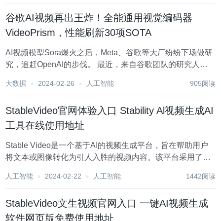
快，质量高，使用简单方便。定价采用创...
谷歌AI视频再出王炸！全能通用视觉编码器
VideoPrism，性能刷新30项SOTA
AI视频模型Sora爆火之后，Meta、谷歌等大厂纷纷下场做研
究，追赶OpenAI的步伐。 最近，来自谷歌团队的研究人员
提出了一种通用视频编码器——VideoPrism。 它能够通过单
大数据
2024-02-26
人工智能
905阅读
一冻结模型，处理各种视频理解任务。 图片 论文地址：
https://a...
StableVideo官网体验入口 Stability Al视频生成AI
工具在线使用地址
Stable Video是一个基于AI的视频生成平台，旨在帮助用户
将文本或图像转化为引人入胜的视频内容。该平台采用了领
先的深度学习技术，能够快速高质量地生成各类视频，包括
人工智能
2024-02-22
人工智能
1442阅读
商业宣传、教学培训和演示等视频。用户只需提供相关内
容，即可轻松创建出令人印象深刻的视频...
StableVideo文生视频官网入口 一键AI视频生成
软件网页版免费使用地址