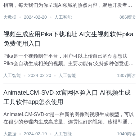
指南，每天我们为你呈现AI领域的热点内容，聚焦开发者，
助你洞悉技术趋势、了解创新AI产品应用。 新鲜AI产品点击
大数据
2024-02-20
人工智能
886阅读
了解：https://top.aibase.com/ ???AI新鲜事 大模型最快推理
芯...
视频生成应用Pika下载地址 AI文生视频软件pika
免费使用入口
Pika是一个视频制作平台，用户可以上传自己的创意想法，
Pika会自动生成相关的视频。主要功能有:支持多种创意想法
转视频，视频效果专业，操作简单易用。平台采用免费试用
人工智能
2024-02-20
人工智能
1307阅读
模式，定位面向创意者和视频爱好者。 需求人群： "适用于
需要快速制作推广视频的个人和中小...
AnimateLCM-SVD-xt官网体验入口 AI视频生成
工具软件app怎么使用
AnimateLCM-SVD-xt是一种新的图像到视频生成模型，可以
在很少的步骤内生成高质量、连贯性好的视频。该模型通过
一致性知识蒸馏和立体匹配学习技术，使生成视频更加平稳
大数据
2024-02-19
人工智能
1040阅读
连贯，同时大大减少了计算量。关键特点包括:1 4- 8 步内生