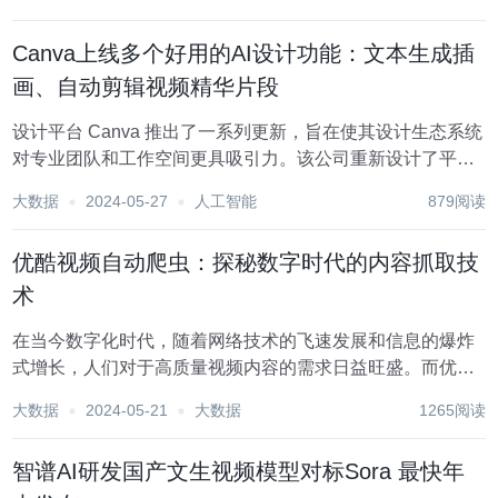
Canva上线多个好用的AI设计功能：文本生成插
画、自动剪辑视频精华片段
设计平台 Canva 推出了一系列更新，旨在使其设计生态系统
对专业团队和工作空间更具吸引力。该公司重新设计了平
台，使新的和现有的编辑工具更易于找到，并宣布推出企业
大数据
2024-05-27
人工智能
879阅读
版，为大型组织提供更多的协作、品牌管理和安全性控制。
大多数更新都以企业为重点，例如为品牌提...
优酷视频自动爬虫：探秘数字时代的内容抓取技
术
在当今数字化时代，随着网络技术的飞速发展和信息的爆炸
式增长，人们对于高质量视频内容的需求日益旺盛。而优酷
作为国内知名的视频平台，汇聚了大量精彩纷呈的影视作
大数据
2024-05-21
大数据
1265阅读
品、自制综艺以及用户生成内容。面对海量资源，如何高
效、准确地抓取并整理这些信息，成为了一个颇具挑战性
智谱AI研发国产文生视频模型对标Sora 最快年
的...