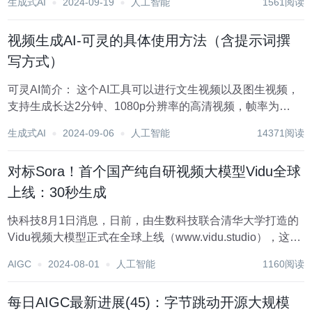
生成式AI
2024-09-19
人工智能
1561阅读
视频生成AI-可灵的具体使用方法（含提示词撰
写方式）
可灵AI简介： 这个AI工具可以进行文生视频以及图生视频，
支持生成长达2分钟、1080p分辨率的高清视频，帧率为
30fps，并且支持多种宽高比。同时具备一键续写功能，可以
生成式AI
2024-09-06
人工智能
14371阅读
延长视频运动延续时间，最长可生成3分钟的视频。接下来我
们会详细的说下它的使用...
对标Sora！首个国产纯自研视频大模型Vidu全球
上线：30秒生成
快科技8月1日消息，日前，由生数科技联合清华大学打造的
Vidu视频大模型正式在全球上线（www.vidu.studio），这也
是首个国产纯自研视频大模型。 据了解，Vidu目前开放了文
AIGC
2024-08-01
人工智能
1160阅读
生视频、图生视频两大核心功能，提供4秒和8秒两种时长选
择，分辨率最高达1...
每日AIGC最新进展(45)：字节跳动开源大规模