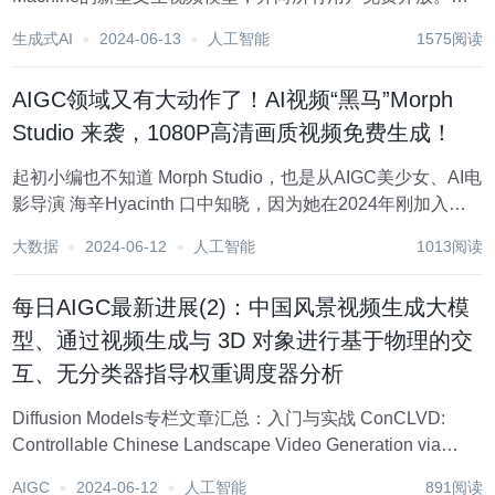
Dream Machine不仅支持文本生成视频，还能利用图片作为
生成式AI
2024-06-13
人工智能
1575阅读
引导来创造视频内容。其生成的视频在质量、动作一致性、
色彩、光影、饱和度和...
AIGC领域又有大动作了！AI视频“黑马”Morph
Studio 来袭，1080P高清画质视频免费生成！
起初小编也不知道 Morph Studio，也是从AIGC美少女、AI电
影导演 海辛Hyacinth 口中知晓，因为她在2024年刚加入了
Morph Studio公司。 废话不多数，接下来小编则为大家介绍
大数据
2024-06-12
人工智能
1013阅读
下 Morph Studio 这个初创公司开...
每日AIGC最新进展(2)：中国风景视频生成大模
型、通过视频生成与 3D 对象进行基于物理的交
互、无分类器指导权重调度器分析
Diffusion Models专栏文章汇总：入门与实战 ConCLVD:
Controllable Chinese Landscape Video Generation via
Diffusion Model 中国山水画是中国文化艺术...
AIGC
2024-06-12
人工智能
891阅读