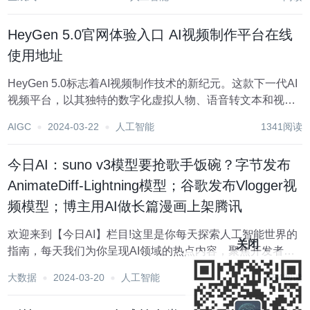
址：https://enriccorona.github.io/vlogger/paper.p...
HeyGen 5.0官网体验入口 AI视频制作平台在线
使用地址
HeyGen 5.0标志着AI视频制作技术的新纪元。这款下一代AI
视频平台，以其独特的数字化虚拟人物、语音转文本和视频
翻译技术，为任何人提供了制作工作室级别高质量视频的能
AIGC
2024-03-22
人工智能
1341阅读
力。HeyGen 5. 0 的推出，不仅意味着视频制作变得前所未
有的简单，更代表着个人...
今日AI：suno v3模型要抢歌手饭碗？字节发布
AnimateDiff-Lightning模型；谷歌发布Vlogger视
频模型；博主用AI做长篇漫画上架腾讯
欢迎来到【今日AI】栏目!这里是你每天探索人工智能世界的
关闭
指南，每天我们为你呈现AI领域的热点内容，聚焦开发者，
助你洞悉技术趋势、了解创新AI产品应用。 新鲜AI产品点击
大数据
2024-03-20
人工智能
854阅读
了解:https://top.aibase.com/ ???AI应用 歌手也要失业了?...