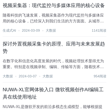
制增强文本到图像模型。这种方法能够生成...
视频采集器：现代监控与多媒体应用的核心设备
随着科技的飞速发展，视频采集器作为现代监控与多媒体应
用的核心设备，已经深入到我们生活的方方面面。从城市的
交通监控、企业的安全防范，到家庭的婴儿监护、在线教育
生成式AI
2024-03-09
大数据
1141阅读
学习，视频采集器都发挥着不可或缺的作用。本文将全面介
绍视频采集器的原理、功能、应用及发展趋势，以期帮...
探讨外置视频采集卡的原理、应用与未来发展趋
势
在数字化和信息化高度发展的时代，视频处理技术显得尤为
重要。特别是在视频录制、编辑、传输等方面，随着技术的
不断创新和完善，外置视频采集卡应运而生，它作为视频处
大数据
2024-03-07
大数据
954阅读
理的一个重要环节，扮演着不可或缺的角色。本文将对外置
视频采集卡的原理、应用领域及未来发展趋势进行深入...
NUWA-XL官网体验入口 微软视频创作AI编辑工
具在线使用地址
NUWA-XL是微软开发的前沿多模态生成模型，能够根据提