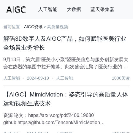
人工智能
大数据
蓝天采集器
当前位置：
AIGC资讯
> 高质量视频
搜索
解码3D数字人及AIGC产品，如何赋能医美行业
全场景业务增长
9月13日，第六届“医美小小聚”暨医美信息与服务创新发展大
会在热烈的氛围中拉开帷幕。此次盛会汇聚了医美行业的顶
尖精英与前瞻者，他们围绕“聚焦营销，合规增长，融合共
人工智能
2024-09-19
人工智能
1000阅读
创”的主题，深入剖析了行业的新趋势、新机遇与新挑战。在
这场前瞻观点与前沿技术的碰撞中，魔珐科技...
【AIGC】MimicMotion：姿态引导的高质量人体
运动视频生成技术
资源 论文：https://arxiv.org/pdf/2406.19680
github:https://github.com/Tencent/MimicMotion
comfyui:https://github.com/kijai/ComfyUI...