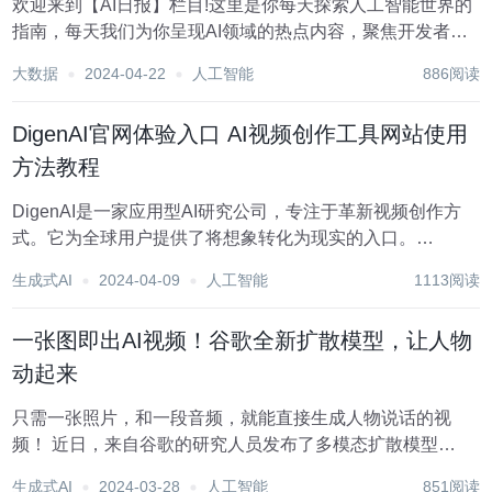
欢迎来到【AI日报】栏目!这里是你每天探索人工智能世界的
指南，每天我们为你呈现AI领域的热点内容，聚焦开发者，
助你洞悉技术趋势、了解创新AI产品应用。 新鲜AI产品点击
大数据
2024-04-22
人工智能
886阅读
了解:https://top.aibase.com/ 1、Blockade Labs发布...
DigenAI官网体验入口 AI视频创作工具网站使用
方法教程
DigenAI是一家应用型AI研究公司，专注于革新视频创作方
式。它为全球用户提供了将想象转化为现实的入口。
DigenAI提供基于生成式头像的视频创作功能，简化创作流
生成式AI
2024-04-09
人工智能
1113阅读
程并生成出色视频作品。目前正处于公测阶段，欢迎用户加
入体验。 点击前往DigenAI官网体...
一张图即出AI视频！谷歌全新扩散模型，让人物
动起来
只需一张照片，和一段音频，就能直接生成人物说话的视
频！ 近日，来自谷歌的研究人员发布了多模态扩散模型
VLOGGER，让我们朝着虚拟数字人又迈进了一步。 论文地
生成式AI
2024-03-28
人工智能
851阅读