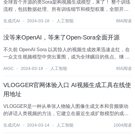
全球首个开源的类Sora架构视频生成模型，来了！ 整个训练
流程，包括数据处理、所有训练细节和模型权重，全部开
放。 这就是刚刚发布的Open-Sora 1.0。 它带来的实际效果
生成式AI
2024-03-18
人工智能
866阅读
如下，能生成繁华都市夜景中的车水马龙。 还能用航拍视
角，展现悬崖海岸边，海水...
没等来OpenAI，等来了Open-Sora全面开源
不久前 OpenAI Sora 以其惊人的视频生成效果迅速走红，在
一众文生视频模型中突出重围，成为全球瞩目的焦点。继 2
周前推出成本直降 46% 的 Sora 训练推理复现流程后，
AIGC
2024-03-18
人工智能
955阅读
Colossal-AI 团队全面开源全球首个类 Sora 架构视频生成
模...
VLOGGER官网体验入口 AI视频生成工具在线使
用地址
VLOGGER是一种从单张人物输入图像生成文本和音频驱动
的讲话人类视频的方法，它建立在最近生成扩散模型的成功
基础上。我们的方法包括1 一个随机的人类到3D运动扩散模
生成式AI
2024-03-14
人工智能
1004阅读
型，以及2 一个新颖的基于扩散的架构，通过时间和空间控