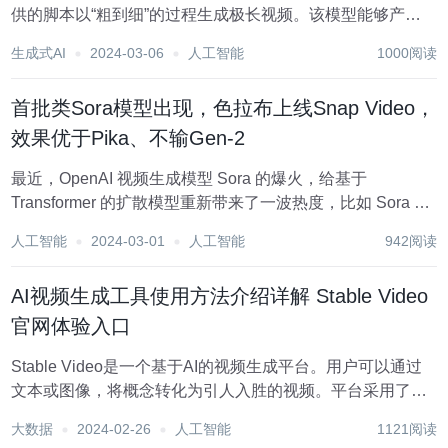
供的脚本以“粗到细”的过程生成极长视频。该模型能够产生
高质量、多样化且有趣的视频剪辑，并具有真实的镜头变
生成式AI
2024-03-06
人工智能
1000阅读
化。 点击前往NUWA-XL官网体验入口 谁可以从NUWA-XL
中受益？ NUWA-XL适用于...
首批类Sora模型出现，色拉布上线Snap Video，
效果优于Pika、不输Gen-2
最近，OpenAI 视频生成模型 Sora 的爆火，给基于
Transformer 的扩散模型重新带来了一波热度，比如 Sora 研
发负责人之一 William Peebles 与纽约大学助理教授谢赛宁
人工智能
2024-03-01
人工智能
942阅读
去年提出的 DiT（Diffusion Transf...
AI视频生成工具使用方法介绍详解 Stable Video
官网体验入口
Stable Video是一个基于AI的视频生成平台。用户可以通过
文本或图像，将概念转化为引人入胜的视频。平台采用了最
先进的深度学习技术，可以高质量生成各类视频内容，包括
大数据
2024-02-26
人工智能
1121阅读
商业宣传视频、教学视频、演示视频等。优势是生成速度