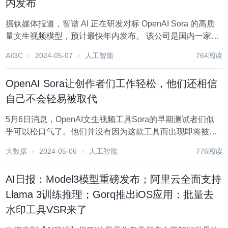
内发布
据钛媒体报道，智谱 AI 正在研发对标 OpenAI Sora 的高质
量文生视频模型，预计最快年内发布。 该公司是国内一家估
值过200亿的 AI 大模型独角兽公司，成立于2019年，由清华
AIGC
2024-05-07
人工智能
764阅读
大学计算机系的技术成转化而来。智谱 AI 已推出多个大模型
产品，包括...
OpenAI Sora让创作者们工作轻松，他们还相信
自己不会轻易被取代
5月6日消息，OpenAI文生视频工具Sora的早期测试者们似
乎可以松口气了。他们并没有因为这款工具而出现即将被取
代的恐慌，反而觉得它让他们的工作变得更加游刃有余。 今
大数据
2024-05-06
人工智能
776阅读
年2月，人工智能初创公司OpenAI正式推出了Sora，这款工
具旨在“深入理解和模拟...
AI日报：Model3模型重磅发布；阿里云全面支持
Llama 3训练推理；Gorq推出iOS应用；批量去
水印工具VSR来了