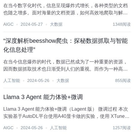
在当今数字化时代，信息呈现爆炸式增长，各种类型的文档
也随之增多。面对海量的文档资源，如何高效地爬取与解析
所需数据，成为了许多开发人员和数据分析师关注的焦点。
AIGC
2024-05-27
大数据
1348阅读
而“Showdoc爬虫”作为一款强大的文档爬取与解析工具，正
是应对这一挑战的有力助手。本文将深入探讨...
“深度解析beesshow爬虫：探秘数据抓取与智能
化信息处理”
在当今信息爆炸的时代，数据已然成为了一种重要的资源，
因而数据抓取技术也日渐受到人们的重视。而作为一种高效
的数据抓取工具，beesshow爬虫凭借其强大的功能和灵活的
人工智能
2024-05-26
大数据
855阅读
应用场景，逐渐在数据抓取领域占据了一席之地。本文将对
beesshow爬虫进行深度剖析，带您一...
Llama 3 Agent 能力体验+微调
Llama 3 Agent 能力体验+微调（Lagent 版） 微调过程 本次
实验基于AutoDL平台使用A40显卡做的实验，使用 XTuner
在 Agent-FLAN 数据集上微调 Llama3-8B-Instruct，以让
AIGC
2024-05-26
人工智能
1257阅读
Llama3-8B...