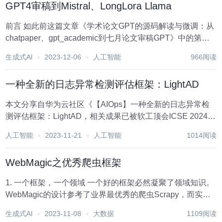
GPT4审稿到Mistral、LongLora Llama
前言 如此前这篇文章《学术论文GPT的源码解读与微调：从
chatpaper、gpt_academic到七月论文审稿GPT》中的第三
部分所述，对于论文的摘要/总结、对话、翻译、语法检查而
生成式AI
2023-12-06
人工智能
966阅读
言，市面上的学术论文GPT的效果虽暂未有多好，可至少还
过得去，而如果涉...
一种全新的日志异常检测评估框架：LightAD
本文分享自华为云社区《【AIOps】一种全新的日志异常检
测评估框架：LightAD，相关成果已被软工顶会ICSE 2024录
用》，作者： DevAI。 深度学习（DL）虽然在日志异常检测
人工智能
2023-11-21
人工智能
1014阅读
中得到了不少应用，但在实际轻量级运维模型选择中，必须
仔细考虑异常检测...
WebMagic之优秀爬虫框架
1. 一个框架，一个领域 一个好的框架必然凝聚了领域知识。
WebMagic的设计参考了业界最优秀的爬虫Scrapy，而实现
则应用了HttpClient、Jsoup等Java世界最成熟的工具，目标
生成式AI
2023-11-08
大数据
1109阅读
就是做一个Java语言Web爬虫的教科书般的实现。 如果你...