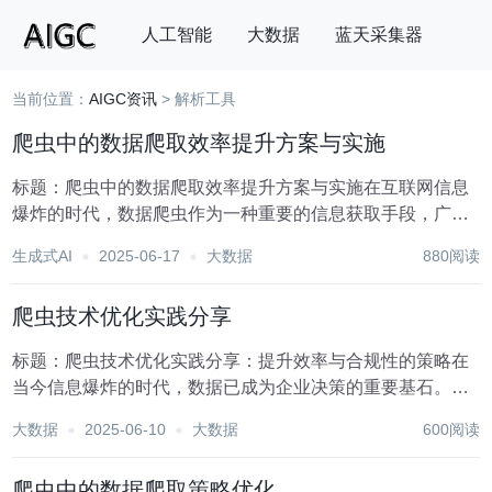
人工智能
大数据
蓝天采集器
当前位置：
AIGC资讯
> 解析工具
搜索
爬虫中的数据爬取效率提升方案与实施
标题：爬虫中的数据爬取效率提升方案与实施在互联网信息
爆炸的时代，数据爬虫作为一种重要的信息获取手段，广泛
应用于市场分析、舆情监控、学术研究等多个领域。然而，
生成式AI
2025-06-17
大数据
880阅读
随着网站结构的复杂化、反爬虫机制的增强以及网络环境的
波动，如何高效、稳定地爬取数据成为了爬虫开发者面...
爬虫技术优化实践分享
标题：爬虫技术优化实践分享：提升效率与合规性的策略在
当今信息爆炸的时代，数据已成为企业决策的重要基石。爬
虫技术作为获取互联网公开数据的关键手段，其高效性与合
大数据
2025-06-10
大数据
600阅读
规性直接关系到数据收集的质量与合法性。本文将分享一系
列爬虫技术优化的实践策略，旨在帮助开发者提升爬虫...
爬虫中的数据爬取策略优化