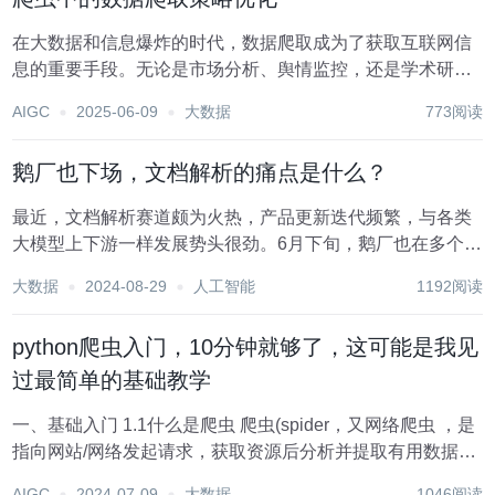
在大数据和信息爆炸的时代，数据爬取成为了获取互联网信
息的重要手段。无论是市场分析、舆情监控，还是学术研
究，数据爬虫都扮演着不可或缺的角色。然而，随着网站结
AIGC
2025-06-09
大数据
773阅读
构的复杂化、反爬虫机制的增强以及法律法规的严格，如何
高效地进行数据爬取成为了一个亟待解决的问题。本文将...
鹅厂也下场，文档解析的痛点是什么？
最近，文档解析赛道颇为火热，产品更新迭代频繁，与各类
大模型上下游一样发展势头很劲。6月下旬，鹅厂也在多个产
品上线了文档解析功能。 文档智能交互是企业、学术、个人
大数据
2024-08-29
人工智能
1192阅读
工作中必不可少的一环，作为大模型应用的典型场景之一，
它对准确、高效的文档解析工具有着长期需求。...
python爬虫入门，10分钟就够了，这可能是我见
过最简单的基础教学
一、基础入门 1.1什么是爬虫 爬虫(spider，又网络爬虫 ，是
指向网站/网络发起请求，获取资源后分析并提取有用数据的
程序。 从技术层面来说就是 通过程序模拟浏览器请求站点的
AIGC
2024-07-09
大数据
1046阅读