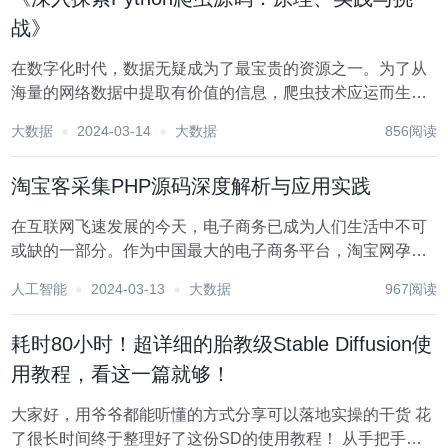
战》
在数字化时代，数据无疑成为了最宝贵的资源之一。为了从
海量的网络数据中提取有价值的信息，爬虫技术应运而生。
Python，作为一种简洁、易读且功能强大的编程语言，自然
大数据
2024-03-14
大数据
856阅读
成为了实现爬虫的首选工具。本文将深入探索Python爬虫源
码的原理、实践过程中可能遇到的挑战，...
淘宝客采集PHP源码深度解析与应用实践
在互联网飞速发展的今天，电子商务已成为人们生活中不可
或缺的一部分。作为中国最大的电子商务平台，淘宝网孕育
了庞大的商业生态，其中淘宝客作为推广者的重要角色，在
人工智能
2024-03-13
大数据
967阅读
推动商品销售、提升品牌知名度方面发挥着不可替代的作
用。淘宝客采集PHP源码，作为淘宝客获取商品信息、...
耗时80小时！超详细的胎教级Stable Diffusion使
用教程，看这一篇就够！
大家好，用爷爷都能听懂的方式分享可以落地实操的干货 花
了很长时间终于整理好了这份SD的使用教程！ 从手把手安