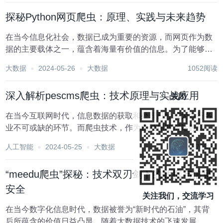
探秘Python网页爬虫：原理、实践与未来趋势
在当今信息化社会，数据已成为重要的资源，而网页作为数
据的主要载体之一，蕴含着海量有价值的信息。为了能够高
效、准确地从网页中提取出所需数据，网页爬虫技术应运而
大数据
2024-05-26
大数据
1052阅读
生。其中，Python凭借其简洁易懂的语法和丰富的第三方
库，成为了构建网页爬虫的绝佳选择。本文将围绕...
深入解析pescms爬虫：技术原理与实战应用
关闭
在当今互联网时代，信息数据的获取和处理已经成为各行各
业不可或缺的环节。而爬虫技术，作为自动抓取网站数据的
重要工具，受到了广泛关注。pescms爬虫作为其中一种，具
人工智能
2024-05-25
大数据
870阅读
有较高的灵活性和可定制性，本文将深入剖析pescms爬虫的
技术原理及其实战应用。一、pescm...
“meedu爬虫”探秘：技术双刃剑下的数据与信息
安全
关注我们，交流学习
在当今数字化信息时代，数据被誉为“新时代的石油”，其背
后所蕴含的价值日益凸显。随着大数据技术的飞速发展，爬