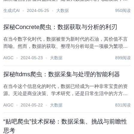
虫技术作为一种高效的数据采集手段，逐渐在各个领域展现
生成式AI
2024-05-25
大数据
950阅读
出强大的影响力。其中，“meedu爬虫”作为近期备受关注的
一款工具，其背后的技术原理、应用领域以及...
探秘Concrete爬虫：数据获取与分析的利刃
在当今数字化时代，数据被誉为新时代的石油，其价值不言
而喻。然而，数据的获取、整理与分析却是一项极为繁琐和
技术性极强的工作。在这个过程中，爬虫技术发挥着举足轻
AIGC
2024-05-23
大数据
899阅读
重的作用。Concrete爬虫，作为一种高效、智能的数据抓取
工具，正逐渐成为数据分析师、科研人员以及...
探秘ftdms爬虫：数据采集与处理的智能利器
在当今这个信息化的时代，数据已经成为一种非常宝贵的资
源。无论是商业决策、学术研究，还是日常生活中的方方面
面，我们都需要借助大量的数据来进行分析和判断。然而，
AIGC
2024-05-22
大数据
831阅读
如何高效地获取这些数据，成为了一个亟待解决的问题。
ftdms爬虫，作为一种强大的数据采集工具，正逐渐...
“贴吧爬虫”技术探秘：数据采集、挑战与前瞻性
思考