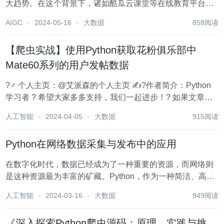
大趋势。在这个背景下，诸如酷瓜云课堂等在线教育平台应
运而生，为学生们提供了更加丰富和便捷的学习资源。然
AIGC
2024-05-16
大数据
858阅读
而，这些平台上的海量数据也吸引了众多爬虫技术爱好者的
关注。本文将围绕“酷瓜云课堂爬虫”展开探讨，分析爬...
【爬虫实战】使用Python获取花粉俱乐部中
Mate60系列的用户发帖数据
?‍♂️ 个人主页：@艾派森的个人主页 ✍?作者简介：Python
学习者 ? 希望大家多多支持，我们一起进步！? 如果文章对
你有帮助的话， 欢迎评论 ?点赞?? 收藏 ?加关注+ 目录 一、
人工智能
2024-04-05
大数据
915阅读
Python编写爬虫的优势 二、实验过程 2.1...
Python在网络数据采集与发布中的应用
在数字化时代，数据已经成为了一种重要的资源，而网络则
是这种资源最为丰富的矿藏。Python，作为一种简洁、高效
且易于上手的编程语言，已经在网络数据采集与发布领域展
人工智能
2024-03-16
大数据
949阅读
现出了其独特的优势。本文将详细探讨Python在网络数据采
集与发布中的应用，包括其基本原理、常...
《深入探索Python爬虫源码：原理、实践与挑