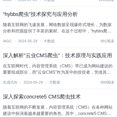
行为，把站点返回的HTML代码/JSON数据/二进制数据（图
片、视频）...
“hybbs爬虫”技术探究与应用分析
随着互联网的飞速发展，网络数据呈现爆炸式增长，为数据
分析和挖掘提供了丰富的素材。在这个过程中，“hybbs爬
虫”作为一种重要的数据采集工具，逐渐受到越来越多人的关
AIGC
2024-05-29
大数据
991阅读
注和运用。本文将对“hybbs爬虫”的技术原理、实现方法及其
应用领域进行详细探讨，以期为相关领...
深入解析“云业CMS爬虫”：技术原理与实践应用
在互联网时代，内容管理系统（CMS）早已成为网站建设的
重要组成部分，而“云业CMS”作为其中的佼佼者，凭借其强
大的功能和灵活的扩展性，赢得了广泛的市场认可。然而，
生成式AI
2024-05-29
大数据
880阅读
随着信息的爆炸式增长，从海量内容中高效获取所需数据，
成为摆在我们面前的一大挑战。因此，“云业C...
深入探索concrete5 CMS爬虫技术
随着互联网的不断发展，内容管理系统（CMS）在各种网站
建设中扮演着越来越重要的角色。其中，concrete5 CMS以