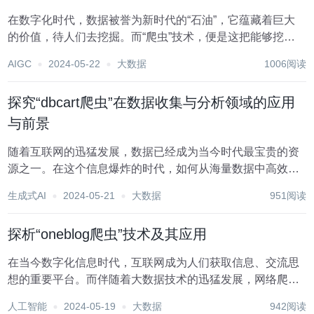
在数字化时代，数据被誉为新时代的“石油”，它蕴藏着巨大
的价值，待人们去挖掘。而“爬虫”技术，便是这把能够挖掘
数据价值的关键钥匙。“贴吧爬虫”作为针对贴吧这一特定平
AIGC
2024-05-22
大数据
1006阅读
台的数据采集工具，其背后蕴含着哪些技术原理？又面临着
怎样的挑战？本文将深入剖析贴吧爬虫的工作原...
探究“dbcart爬虫”在数据收集与分析领域的应用
与前景
随着互联网的迅猛发展，数据已经成为当今时代最宝贵的资
源之一。在这个信息爆炸的时代，如何从海量数据中高效精
准地获取所需信息，成为了诸多行业和领域亟需解决的问
生成式AI
2024-05-21
大数据
951阅读
题。而“dbcart爬虫”作为一种强大的数据收集工具，正逐渐在
数据分析、市场研究、竞争情报等领域展现出...
探析“oneblog爬虫”技术及其应用
在当今数字化信息时代，互联网成为人们获取信息、交流思
想的重要平台。而伴随着大数据技术的迅猛发展，网络爬虫
作为一种自动化抓取、解析网页信息的工具，正逐渐崭露头
人工智能
2024-05-19
大数据
942阅读
角。本文将以“oneblog爬虫”为例，深入探讨其技术原理、实