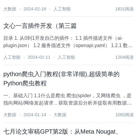
装部署，到界面功能讲解，再到实战案例制作，到下载优质
大数据
2024-02-18
人工智能
1831阅读
模型，每一步都有详细教程 并且用一个又一个的例子展示，
让大家不止是枯燥地看，而是看完立刻也...
文心一言插件开发（第三篇
目录 1. 从0到1开发自己的插件： 1.1 插件描述文件（ai-
plugin.json） 1.2 服务描述文件（openapi.yaml） 1.2.1 数据
类型： 1.2.1 OpenAPI 对象： 1.3 示例描述文件（example...
人工智能
2024-02-11
人工智能
1204阅读
python爬虫入门教程(非常详细),超级简单的
Python爬虫教程
一、基础入门 1.1什么是爬虫 爬虫(spider，又网络爬虫 ，是
指向网站/网络发起请求，获取资源后分析并提取有用数据的
程序。 从技术层面来说就是 通过程序模拟浏览器请求站点的
大数据
2024-01-14
大数据
1065阅读
行为，把站点返回的HTML代码/JSON数据/二进制数据（图
片、视频）...
七月论文审稿GPT第2版：从Meta Nougat、