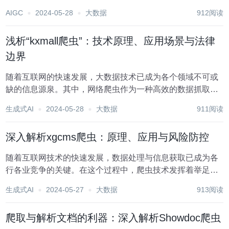
其灵活性和易用性受到了广大开发者的青睐。然而，与此同
AIGC
2024-05-28
大数据
912阅读
时，网络爬虫也针对CMS平台展现出越来越高的活跃度，它
们尝试抓取网站内容，用于数据分析...
浅析“kxmall爬虫”：技术原理、应用场景与法律
边界
随着互联网的快速发展，大数据技术已成为各个领域不可或
缺的信息源泉。其中，网络爬虫作为一种高效的数据抓取工
具，正广泛应用于市场分析、竞争情报收集等多个层面。本
生成式AI
2024-05-28
大数据
911阅读
文将对“kxmall爬虫”进行详尽的解读，探讨其技术原理、丰富
的应用场景以及必须遵守的法律边界。一、...
深入解析xgcms爬虫：原理、应用与风险防控
随着互联网技术的快速发展，数据处理与信息获取已成为各
行各业竞争的关键。在这个过程中，爬虫技术发挥着举足轻
重的作用。xgcms爬虫，作为其中一种具有代表性的工具，
生成式AI
2024-05-27
大数据
913阅读
凭借其强大的功能和灵活性，受到了广泛关注。本文将深入
解析xgcms爬虫的工作原理、应用场景以及潜...
爬取与解析文档的利器：深入解析Showdoc爬虫