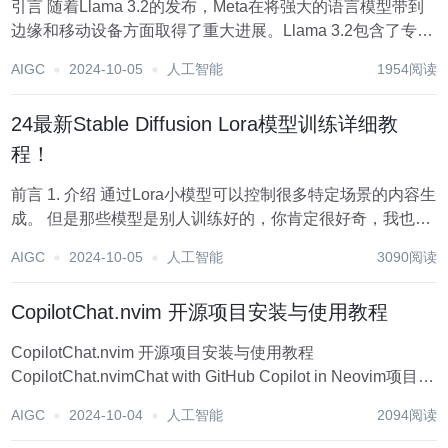
引言 随着Llama 3.2的发布，Meta在将强大的语言模型带到
边缘和移动设备方面取得了重大进展。Llama 3.2包含了专为
智能手机和平板电脑高效运行而设计的轻量级模型（1B和3B
AIGC
2024-10-05
人工智能
1954阅读
参数）。本教程将指导您通过MLC LLM库对Llama 3.2模型
进...
24最新Stable Diffusion Lora模型训练详细教
程！
前言 1. 介绍 通过Lora小模型可以控制很多特定场景的内容生
成。 但是那些模型是别人训练好的，你肯定很好奇，我也想
训练一个自己的专属模型（也叫炼丹～_～）。 甚至可以训
AIGC
2024-10-05
人工智能
3090阅读
练一个专属家庭版的模型（family model），非常有意思。
将自...
CopilotChat.nvim 开源项目安装与使用教程
CopilotChat.nvim 开源项目安装与使用教程
CopilotChat.nvimChat with GitHub Copilot in Neovim项目地
址:https://gitcode.com/gh_mirrors/co/CopilotC...
AIGC
2024-10-04
人工智能
2094阅读