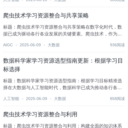
才，不仅需要掌握扎实的统计学、编程和机器学习等基础知
识，还必须具备持续学习与适应新技术、新方法的能力...
爬虫技术学习资源整合与共享策略
标题：爬虫技术学习资源整合与共享策略在数字化时代，数
据已成为驱动各行各业发展的关键要素。爬虫技术，作为数
据获取的重要手段之一，日益受到技术爱好者的青睐。无论
AIGC
2025-06-09
大数据
936阅读
是市场分析、学术研究还是个人兴趣探索，爬虫技术都扮演
着不可或缺的角色。然而，对于初学者而言，如何高效...
数据科学家学习资源选型指南更新：根据学习目
标选择
标题：数据科学家学习资源选型指南：根据学习目标精准选
择在大数据与人工智能时代，数据科学已成为推动各行各业
创新与发展的关键力量。成为一名优秀的数据科学家，不仅
人工智能
2025-06-09
大数据
858阅读
需要扎实的数学、统计学基础，还需掌握编程技能、数据处
理能力以及对机器学习算法的深刻理解。面对琳琅满目...
爬虫技术学习资源整合与利用
标题：爬虫技术学习资源整合与利用：构建全面的知识体系