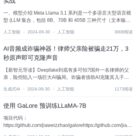
实战
一、模型介绍 Meta Llama 3.1 系列是一个多语言大型语言模
型 (LLM 集合，包括 8B、70B 和 405B 三种尺寸（文本输入/
文本输出）。Llama 3.1 的指令调优版本（8B、70B、
人工智能
2024-09-30
人工智能
3008阅读
405B）针对多语言对话用例进行了优化，并在常...
AI音频成诈骗神器！律师父亲险被骗走21万，3
秒原声即可克隆声音
【新智元导读】Deepfake到底有多可怕?国外一名律师的父
亲，险些陷入一场巨大AI骗局。诈骗者借助AI克隆其儿子的
声音，伪造车祸事故要挟3万保释金。GenAI技术犯罪泛滥同
生成式AI
2024-09-30
人工智能
1173阅读
时，科学家们也在寻找破魔之道。 AI泛滥成灾的时代，真假
孰能分辨? 最近，国外一位...
使用 GaLore 预训练LLaMA-7B
项目代码：
https://github.com/jiaweizzhao/galorehttps://github.com/jiawe
参考博客： https://zhuanlan.zhihu.com/p/686686751...