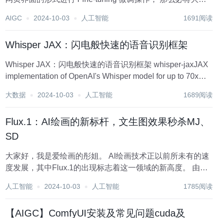
减轻微调工作量。 今年的 ACL 2024见证了北航和北大合作
AIGC
2024-10-03
人工智能
1691阅读
的突破—论文《LLAMAFACTORY: 统一高效微调超百种语
言...
Whisper JAX：闪电般快速的语音识别框架
Whisper JAX：闪电般快速的语音识别框架 whisper-jaxJAX
implementation of OpenAI's Whisper model for up to 70x
speed-up on TPU.项目地址:https://gi...
大数据
2024-10-03
人工智能
1689阅读
Flux.1：AI绘画的新标杆，文生图效果秒杀MJ、
SD
大家好，我是爱绘画的彤姐。 AI绘画技术正以前所未有的速
度发展，其中Flux.1的出现标志着这一领域的新高度。 由
Black Forest Labs推出的Flux.1，不仅在图像细节和风格多
人工智能
2024-10-03
人工智能
1785阅读
样性上树立了新的标杆，还在开源社区中迅速形成了一个活
跃的生态系...
【AIGC】ComfyUI安装及常见问题cuda及