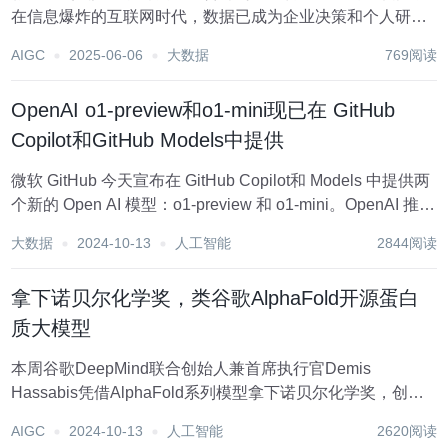
在信息爆炸的互联网时代，数据已成为企业决策和个人研究
的重要依据。爬虫技术，作为数据获取的重要手段之一，正
AIGC
2025-06-06
大数据
769阅读
逐渐成为数据分析、机器学习、市场调研等领域不可或缺的
技能。对于初学者而言，如何高效地整合和利用爬虫技...
OpenAI o1-preview和o1-mini现已在 GitHub
Copilot和GitHub Models中提供
微软 GitHub 今天宣布在 GitHub Copilot和 Models 中提供两
个新的 Open AI 模型：o1-preview 和 o1-mini。OpenAI 推出
了新的 o1 系列 人工智能模型，旨在花更多时间思考后再做
大数据
2024-10-13
人工智能
2844阅读
出反应。与以前的 Op...
拿下诺贝尔化学奖，类谷歌AlphaFold开源蛋白
质大模型
本周谷歌DeepMind联合创始人兼首席执行官Demis
Hassabis凭借AlphaFold系列模型拿下诺贝尔化学奖，创造
了AI大模型首次拿下诺奖的历史。 尤其是最新发布的
AIGC
2024-10-13
人工智能
2620阅读
AlphaFold-3在生物分子结构、蛋白-配体结构、生物复合体