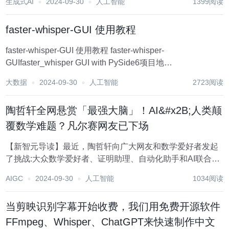
生成式AI
2024-09-30
人工智能
1399阅读
faster-whisper-GUI 使用教程
faster-whisper-GUI 使用教程 faster-whisper-
GUIfaster_whisper GUI with PySide6项目地
址:https://gitcode.com/gh_mirrors/fa/faster-whisper...
大数据
2024-09-30
人工智能
2723阅读
陶哲轩全网悬赏「最强大脑」！AI&#x2B;人类颠
覆数学难题？凡尔赛网友已下场
【新智元导读】最近，陶哲轩向广大网友和数学爱好者发起
了挑战:大众数学爱好者、证明助理、自动化助手和AI联合起
来，是否可以证明扩展几个数量级的数学问题? 想参加陶哲
AIGC
2024-09-30
人工智能
1034阅读
轩发起的「众包」数学研究项目吗? 机会来了! AI辅助证明数
学研究，越来越可行了 在传统上，...
当剪映识别字幕开始收费，我们用免费开源软件
FFmpeg、Whisper、ChatGPT来快速制作中文