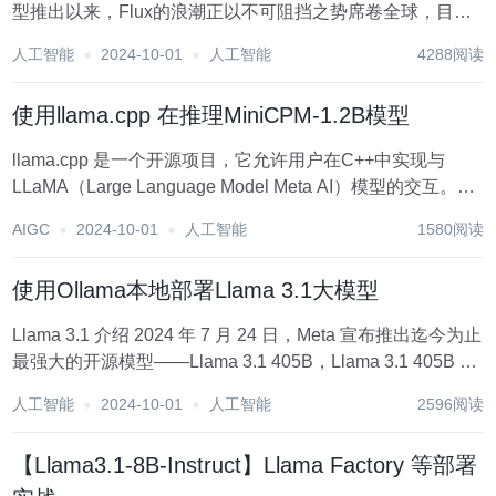
型推出以来，Flux的浪潮正以不可阻挡之势席卷全球，目前
本地电脑环境要玩Flux, 支持方式主要是ComfyUI。但是
人工智能
2024-10-01
人工智能
4288阅读
ComfyUI工具安装一直是很多小白比较困惑的地方，在和小
伙伴的私下留言中，C...
使用llama.cpp 在推理MiniCPM-1.2B模型
llama.cpp 是一个开源项目，它允许用户在C++中实现与
LLaMA（Large Language Model Meta AI）模型的交互。
LLaMA模型是由Meta Platforms开发的一种大型语言模型，
AIGC
2024-10-01
人工智能
1580阅读
虽然llama.cpp本身并不包含LLaM...
使用Ollama本地部署Llama 3.1大模型
Llama 3.1 介绍 2024 年 7 月 24 日，Meta 宣布推出迄今为止
最强大的开源模型——Llama 3.1 405B，Llama 3.1 405B 支
持上下文长度为 128K Tokens， 增加了对八种语言的支持，
人工智能
2024-10-01
人工智能
2596阅读
号称第一个在常识、可...
【Llama3.1-8B-Instruct】Llama Factory 等部署