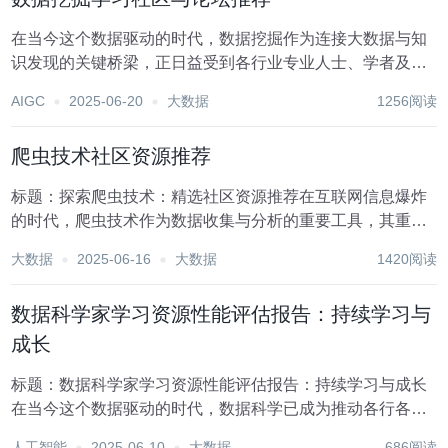
在当今这个数据驱动的时代，数据挖掘作为连接大数据与知
识发现的关键桥梁，正日益受到各行业专业人士、学者及爱
好者的广泛关注。为了不断提升数据挖掘技能、紧跟技术前
AIGC
2025-06-20
大数据
1256阅读
沿、解决实践中的难题，加入一个活跃且高质量的学习社区
或论坛成为了许多人的首选。以下是一些值得推荐的数...
爬虫技术社区资源推荐
标题：探索爬虫技术：精选社区资源推荐在互联网信息爆炸
的时代，爬虫技术作为数据收集与分析的重要工具，其重要
性日益凸显。无论是学术研究、市场分析、还是商业情报，
大数据
2025-06-16
大数据
1420阅读
爬虫技术都能提供强有力的支持。然而，爬虫技术的学习与
应用并非一蹴而就，需要持续的学习与实践。为了帮助...
数据科学家学习资源性能评估报告：持续学习与
成长
标题：数据科学家学习资源性能评估报告：持续学习与成长
在当今这个数据驱动的时代，数据科学已成为推动各行各业
创新与发展的关键力量。数据科学家作为这一领域的核心人
人工智能
2025-06-10
大数据
686阅读