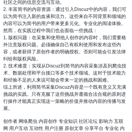
社区之间的信息交流与互动。
2. 丰富简书的内容资源：通过引入Discuz中的内容，我们可
以为简书注入新的血液和活力。这些来自不同背景和领域的
内容可以为简书的用户带来更多元化、专业化的阅读体验。
然而，在实践过程中我们也会面临一些挑战：
1. 版权问题：在采集和使用他人创作的内容时，我们需要格
外注意版权问题。必须确保自己有权利使用和发布这些内
容，或者获得了原创作者的明确授权。否则可能会引发法律
纠纷和版权风险。
2. 技术难度：实现从Discuz到简书的内容采集涉及到爬虫技
术、数据处理和平台接口等多个技术领域。这对于技术能力
和经验不足的人来说可能会带来一定的挑战和困难。
综上所述，利用简书采集Discuz内容是一个既有意义又充满
挑战的实践。只有克服了这些挑战并遵循合法合规的原则进
行操作才能真正实现这一策略的价值并推动内容的传播与发
展。
创作者
网络爬虫
内容创作
专业知识
社区论坛
影响力
互联
网
用户互动
互动性
用户注册
原创文章
分享平台
专业化
内