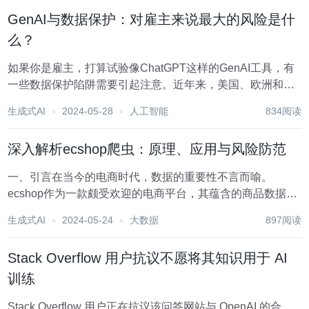
取其中的有用信息进行处理。网络爬虫的工作...
GenAI与数据保护：对雇主来说最大的风险是什
么？
如果你是雇主，打算试验像ChatGPT这样的GenAI工具，有
一些数据保护陷阱需要引起注意。近年来，美国、欧洲和全
球范围内的隐私和数据保护立法不断增加，你不能简单地将
生成式AI
2024-05-28
人工智能
834阅读
人力资源数据输入GenAI工具。毕竟，员工数据通常是高度
敏感的，包括绩效数据、财务信息...
深入解析ecshop爬虫：原理、应用与风险防范
一、引言在当今的电商时代，数据的重要性不言而喻。
ecshop作为一款颇受欢迎的电商平台，其蕴含的商品数据、
用户行为数据等具有极高的价值。因此，ecshop爬虫技术应
生成式AI
2024-05-24
大数据
897阅读
运而生，它能够在短时间内抓取大量数据，为数据分析、市
场研究等提供有力支持。然而，爬虫技术也是...
Stack Overflow 用户抗议不愿将其知识用于 AI
训练
Stack Overflow 用户正在抗议该问答网站与 OpenAI 的合