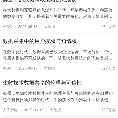
在大数据和互联网信息爆炸的时代，网络爬虫作为一种高效
的数据收集工具，扮演着至关重要的角色。然而，随着网站
结构的复杂化、反爬虫机制的增强以及法律法规的约束，如
AIGC
2025-06-18
大数据
964阅读
何优化数据爬取策略成为了爬虫开发者面临的一大挑战。以
下是一些针对爬虫数据爬取策略的优化建议，旨在提高...
数据采集中的用户授权与知情权
在数字化时代，数据采集已成为企业运营、市场分析、个性
化服务提供不可或缺的一环。随着大数据技术的飞速发展，
企业能够以前所未有的深度和广度收集用户信息，以期优化
AIGC
2025-06-18
大数据
627阅读
产品、提升用户体验并驱动业务增长。然而，这一过程中涉
及到的用户授权与知情权问题日益凸显，成为衡量企业...
生物技术数据共享的伦理与可信性
标题：生物技术数据共享的伦理考量与可信性构建在21世纪
这个科技日新月异的时代，生物技术作为推动生命科学进步
的关键力量，正以前所未有的速度改变着我们的世界。从基
人工智能
2025-06-15
大数据
732阅读
因编辑到合成生物学，从精准医疗到生物制造，每一项技术