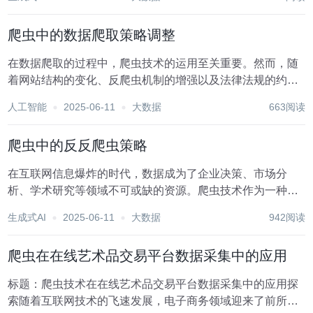
比赛结果、球员表现到球迷行为分析，数据为体育管理者、
教练团队、媒体以及球迷提供了丰富的洞察视角。而爬...
爬虫中的数据爬取策略调整
在数据爬取的过程中，爬虫技术的运用至关重要。然而，随
着网站结构的变化、反爬虫机制的增强以及法律法规的约
束，数据爬取策略需要不断调整和优化，以确保爬虫的有效
人工智能
2025-06-11
大数据
663阅读
性和合规性。本文将探讨爬虫中的数据爬取策略调整，涵盖
从目标网站分析、请求策略优化、数据解析方法改进到合...
爬虫中的反反爬虫策略
在互联网信息爆炸的时代，数据成为了企业决策、市场分
析、学术研究等领域不可或缺的资源。爬虫技术作为一种自
动化数据抓取手段，被广泛应用于各行各业。然而，随着数
生成式AI
2025-06-11
大数据
942阅读
据价值的日益凸显，网站运营者为了保护自身数据资源不被
恶意采集，纷纷采取了一系列反爬虫措施。面对这些挑战...
爬虫在在线艺术品交易平台数据采集中的应用
标题：爬虫技术在在线艺术品交易平台数据采集中的应用探
索随着互联网技术的飞速发展，电子商务领域迎来了前所未