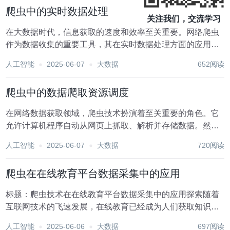
创造了巨大的商业价值。在这一背景下，如何高效地收...
爬虫中的实时数据处理
关注我们，交流学习
在大数据时代，信息获取的速度和效率至关重要。网络爬虫
作为数据收集的重要工具，其在实时数据处理方面的应用尤
为关键。实时数据处理不仅要求爬虫能够迅速抓取网页数
人工智能
2025-06-07
大数据
652阅读
据，还需要对这些数据进行即时处理、分析和存储，以满足
快速变化的业务需求。本文将探讨爬虫中的实时数据处理...
爬虫中的数据爬取资源调度
在网络数据获取领域，爬虫技术扮演着至关重要的角色。它
允许计算机程序自动从网页上抓取、解析并存储数据。然
而，随着互联网的快速发展和数据量的爆炸式增长，如何高
人工智能
2025-06-07
大数据
720阅读
效地管理和调度爬虫任务，以确保数据爬取的稳定性、高效
性和合法性，成为了一个亟待解决的问题。本文将探讨爬...
爬虫在在线教育平台数据采集中的应用
标题：爬虫技术在在线教育平台数据采集中的应用探索随着
互联网技术的飞速发展，在线教育已经成为人们获取知识、
提升技能的重要途径。从MOOCs（大型开放在线课程）到各
人工智能
2025-06-06
大数据
697阅读