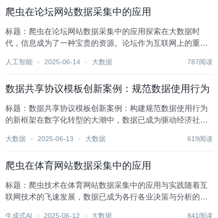
的突破都蕴含着巨大的潜力与价值。然而，这些进步...
爬虫在论坛网站数据采集中的应用
标题：爬虫在论坛网站数据采集中的应用探索在大数据时
代，信息成为了一种宝贵的资源。论坛作为互联网上的重要
社区平台，汇聚了大量用户生成的内容（UGC），涵盖了行
人工智能
2025-06-14
大数据
787阅读
业动态、技术讨论、消费者评价等多个领域。这些数据对于
市场分析、舆情监控、学术研究等领域具有极高的价值...
数据共享协议模板创新案例：规范数据使用行为
标题：数据共享协议模板创新案例：构建规范数据使用行为
的新框架在数字化转型的大潮中，数据已成为驱动经济社会
发展的关键要素。随着大数据、云计算等技术的飞速发展，
大数据
2025-06-13
大数据
619阅读
数据共享成为提升效率、促进创新的重要途径。然而，数据
共享过程中如何确保数据的安全、隐私及合规使用，成...
爬虫在体育网站数据采集中的应用
标题：爬虫技术在体育网站数据采集中的应用与实践随着互
联网技术的飞速发展，数据已成为各行各业决策与分析的重
要依据。在体育领域，数据同样扮演着举足轻重的角色。从
生成式AI
2025-06-12
大数据
841阅读