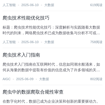
有的繁荣，其中在线艺术品交易平台作为连接艺术家、收藏
人工智能
2025-06-10
大数据
619阅读
家及广大艺术爱好者的桥梁，正逐渐成为艺术品市场的重要
组成部分。这些平台不仅提供了丰富的艺术品展示空间...
爬虫技术性能优化技巧
标题：爬虫技术性能优化技巧：深度解析与实践随着大数据
时代的到来，网络爬虫技术已成为数据收集与分析不可或缺
的工具。然而，面对海量数据和复杂的网络环境，如何高
人工智能
2025-06-10
大数据
758阅读
效、稳定地运行爬虫程序，成为了一个亟待解决的问题。本
文将深入探讨爬虫技术性能优化的多项技巧，旨在帮助开...
爬虫技术入门指南
爬虫技术入门指南在互联网时代，信息如同潮水般涌来，如
何从海量的数据中提取有价值的信息成为了许多领域的关键
问题。爬虫技术，作为一种自动化采集数据的手段，应运而
AIGC
2025-06-09
大数据
802阅读
生并迅速发展。本文旨在为初学者提供一份爬虫技术的入门
指南，帮助大家快速上手并掌握这一技能。 一、爬虫...
爬虫中的数据爬取合规性审查
在数字化时代，数据已成为企业决策和创新的重要驱动力。