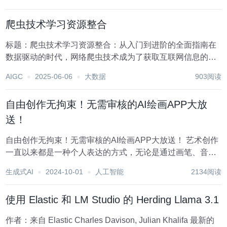
类专业在线教育平台，丰富的教育资源让学习变得无处不
在、无时不可。在这样的背景下，如何高效地收集、...
爬虫技术学习资源整合
标题：爬虫技术学习资源整合：从入门到进阶的全面指南在
数据驱动的时代，网络爬虫技术成为了获取互联网信息的重
要手段。无论是市场分析、舆情监测还是学术研究，爬虫技
AIGC
2025-06-06
大数据
903阅读
术都发挥着不可或缺的作用。对于初学者而言，如何高效地
学习和掌握爬虫技术，选择正确的学习资源尤为关键。...
自由创作无拘束！无需审核的AI绘画APP大放
送！
自由创作无拘束！无需审核的AI绘画APP大放送！ 艺术创作
一直以来都是一种个人表达的方式，无论是通过画笔、音乐
还是文字，我们都在用自己的方式诠释世界。然而，现代科
生成式AI
2024-10-01
人工智能
2134阅读
技带来了新的突破，特别是在AI绘画领域。以前，我们的创
作可能会受限于工具的限制或审美的束缚，...
使用 Elastic 和 LM Studio 的 Herding Llama 3.1
作者：来自 Elastic Charles Davison, Julian Khalifa 最新的