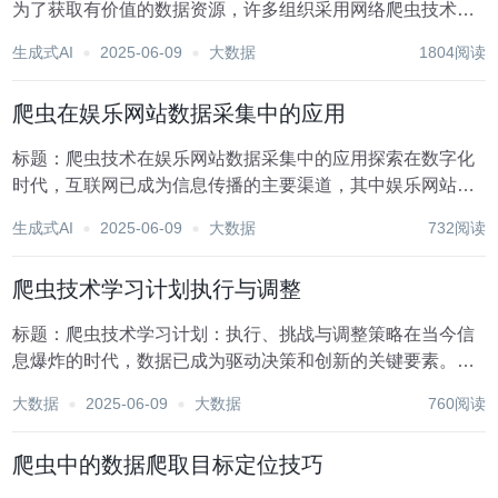
为了获取有价值的数据资源，许多组织采用网络爬虫技术从
互联网上自动收集信息。然而，数据爬取并非无限制的自由
生成式AI
2025-06-09
大数据
1804阅读
行为，它受到法律法规、网站服务条款以及道德规范的约
束。因此，进行数据爬取前的合规性审查显得尤为重要。...
爬虫在娱乐网站数据采集中的应用
标题：爬虫技术在娱乐网站数据采集中的应用探索在数字化
时代，互联网已成为信息传播的主要渠道，其中娱乐网站作
为大众获取娱乐资讯、明星动态、影视资源等信息的重要平
生成式AI
2025-06-09
大数据
732阅读
台，蕴含着海量的数据资源。这些数据不仅对于娱乐行业内
部的市场分析、趋势预测具有极高的价值，也是广大网...
爬虫技术学习计划执行与调整
标题：爬虫技术学习计划：执行、挑战与调整策略在当今信
息爆炸的时代，数据已成为驱动决策和创新的关键要素。爬
虫技术，作为获取网络数据的重要手段，对于数据分析师、
大数据
2025-06-09
大数据
760阅读
数据科学家以及希望从海量互联网资源中提取有价值信息的
个人和企业而言，显得尤为重要。本文旨在制定一个全...
爬虫中的数据爬取目标定位技巧