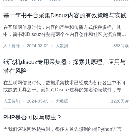
集的得力助手。Discuz，作为一款广泛使用的社区论坛软
件，其数据结构化和用户互动性强的特点，使得基于...
基于简书平台采集Discuz内容的有效策略与实践
在互联网信息时代，内容的产生和传播方式多种多样。其
中，简书和Discuz分别是两个在内容创作和社区交流方面颇
有影响力的平台。简书以其简洁优雅的写作体验和丰富的内
人工智能
2024-03-09
大数据
853阅读
容资源受到写作者的喜爱，而Discuz则以其成熟的社区功能
和用户互动性成为许多网站论坛的首选。本...
纸飞机discuz专用采集器：探索其原理、应用与
潜在风险
在互联网信息时代，数据采集技术已经成为各行各业中不可
或缺的工具之一。而针对Discuz这样的知名论坛软件，专用
的数据采集工具也应运而生。其中，“纸飞机discuz专用采集
人工智能
2024-03-09
大数据
1228阅读
器”凭借其独特的性能和使用便利性，受到了广大站长和数据
分析爱好者的关注。本文将深入探讨...
PHP是否可以写爬虫？
当我们谈论网络爬虫时，很多人首先想到的是Python语言，