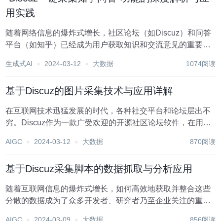
用实践
随着网络信息的爆炸式增长，社区论坛（如Discuz）和问答
平台（如知乎）已经成为用户获取知识和交流意见的重要场
所。在这样的背景下，“Discuz一键采集知乎问答”功能的出
生成式AI
2024-03-12
大数据
1074阅读
现，无疑为内容管理者和社区运营者提供了极大的便利。本
文将对这一功能进行详细解析，并探讨...
基于Discuz的图片采集技术与应用详解
在互联网技术迅猛发展的时代，各种社交平台和论坛层出不
穷。Discuz作为一款广受欢迎的开源社区论坛软件，在用户
交互、内容管理和插件支持等方面展现出了强大的功能。其
AIGC
2024-03-12
大数据
870阅读
中，图片采集技术作为信息抽取与内容管理的重要一环，在
Discuz平台上同样有着广泛的应用前景。...
基于Discuz采集脚本的数据抓取与分析应用
随着互联网信息的爆炸式增长，如何高效地获取并整合这些
分散的数据成为了众多开发者、研究者乃至企业关注的重
点。在这种背景下，网络爬虫技术应运而生，成为了数据采
AIGC
2024-03-09
大数据
856阅读