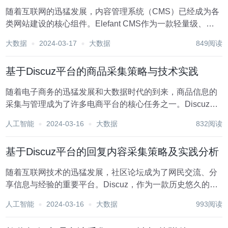
随着互联网的迅猛发展，内容管理系统（CMS）已经成为各
类网站建设的核心组件。Elefant CMS作为一款轻量级、灵
活易用的内容管理系统，受到了广大开发者和网站运营者的
大数据
2024-03-17
大数据
849阅读
青睐。为了满足用户对于内容采集与整合的需求，Elefant
CMS的采集插件应运而生，它...
基于Discuz平台的商品采集策略与技术实践
随着电子商务的迅猛发展和大数据时代的到来，商品信息的
采集与管理成为了许多电商平台的核心任务之一。Discuz作
为一款开源的社区论坛软件系统，凭借其强大的扩展性和用
人工智能
2024-03-16
大数据
832阅读
户基础，在电商领域也占有一席之地。本文将围绕“Discuz商
品采集”这一主题，深入探讨相关的策...
基于Discuz平台的回复内容采集策略及实践分析
随着互联网技术的迅猛发展，社区论坛成为了网民交流、分
享信息与经验的重要平台。Discuz，作为一款历史悠久的论
坛软件系统，广受站长和用户的青睐。在这个多元化的信息
人工智能
2024-03-16
大数据
993阅读
交流平台上，每天都会产生海量的数据，包括帖子、回复
等，这些数据对于用户行为分析、情感分析乃至商...