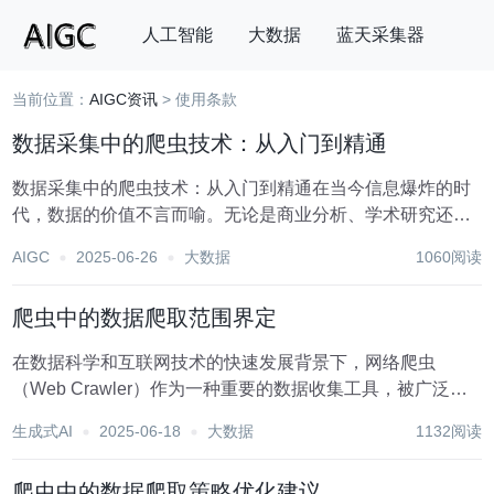
人工智能
大数据
蓝天采集器
当前位置：
AIGC资讯
> 使用条款
搜索
数据采集中的爬虫技术：从入门到精通
数据采集中的爬虫技术：从入门到精通在当今信息爆炸的时
代，数据的价值不言而喻。无论是商业分析、学术研究还是
个人兴趣，获取准确、及时的数据都是至关重要的。而爬虫
AIGC
2025-06-26
大数据
1060阅读
技术，作为数据采集的重要手段之一，正逐渐从专业领域的
神秘工具转变为广大网民可以接触并应用的技术。本文...
爬虫中的数据爬取范围界定
在数据科学和互联网技术的快速发展背景下，网络爬虫
（Web Crawler）作为一种重要的数据收集工具，被广泛应
用于学术研究、市场分析、信息检索等多个领域。然而，数
生成式AI
2025-06-18
大数据
1132阅读
据爬取并非无限制的“信息掠夺”，而是需要在法律和道德的
框架内进行。合理界定爬虫中的数据爬取范围...
爬虫中的数据爬取策略优化建议