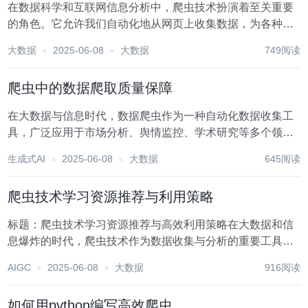
在数据科学和互联网信息分析中，爬虫技术扮演着至关重要
的角色。它允许我们自动化地从网页上收集数据，为各种应
用场景提供宝贵的信息资源。然而，高效且准确地定位爬取
大数据
2025-06-08
大数据
749阅读
目标数据，是爬虫任务中的核心挑战之一。本文将探讨一些
数据爬取目标定位的技巧，帮助爬虫开发者更有效地完...
爬虫中的数据爬取质量保障
在大数据与信息时代，数据爬虫作为一种自动化数据收集工
具，广泛应用于市场分析、舆情监控、学术研究等多个领
域。然而，数据爬取的质量直接关系到后续数据分析的准确
生成式AI
2025-06-08
大数据
645阅读
性和可靠性。因此，保障爬虫中的数据爬取质量是爬虫开发
与应用中的重要环节。以下将从数据准确性、完整性、时...
爬虫技术学习资源推荐与利用策略
标题：爬虫技术学习资源推荐与高效利用策略在大数据和信
息爆炸的时代，爬虫技术作为数据收集与分析的重要工具，
日益受到各行各业人士的青睐。无论是市场研究、竞品分
AIGC
2025-06-08
大数据
916阅读
析，还是学术研究、个性化推荐系统，爬虫技术都扮演着不
可或缺的角色。对于初学者而言，如何高效地学习和利用...
如何用python编写高效爬虫