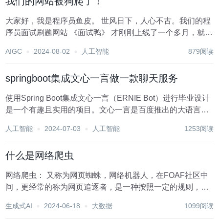
我们的网站被狗爬了！
大家好，我是程序员鱼皮。 世风日下，人心不古。我们的程
序员面试刷题网站 《面试鸭》 才刚刚上线了一个多月，就由
于过于火爆，被不少同行和小人发起网络攻击。 而且因为我
AIGC
2024-08-02
人工智能
879阅读
们已经有 4500 多道人工整理的企业高频面试题、100 多个
各方向的面试题库、大厂面试...
springboot集成文心一言做一款聊天服务
使用Spring Boot集成文心一言（ERNIE Bot）进行毕业设计
是一个有趣且实用的项目。文心一言是百度推出的大语言模
型，能够提供自然语言理解和生成能力。在Spring Boot项目
人工智能
2024-07-03
人工智能
1253阅读
中集成文心一言，可以构建一个智能对话系统，应用于多种
场景，如客户服务...
什么是网络爬虫
网络爬虫： 又称为网页蜘蛛，网络机器人，在FOAF社区中
间，更经常的称为网页追逐者，是一种按照一定的规则，自
动地抓取万维网信息的程序或者脚本。网络爬虫可以根据指
生成式AI
2024-06-18
大数据
1099阅读
定的规则，从互联网上下载网页、图片、视频等内容，并抽