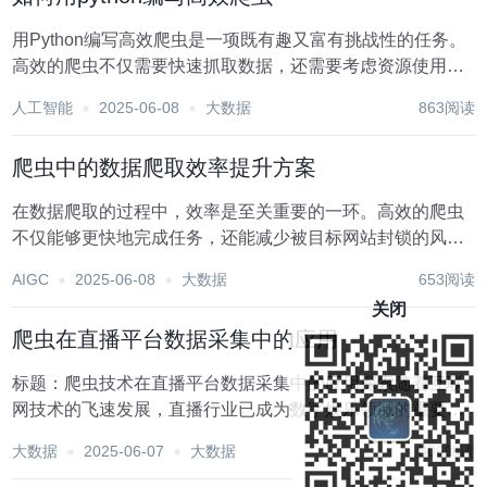
用Python编写高效爬虫是一项既有趣又富有挑战性的任务。
高效的爬虫不仅需要快速抓取数据，还需要考虑资源使用、
网站反爬策略、数据解析与存储等多个方面。以下是一个详
人工智能
2025-06-08
大数据
863阅读
细的指南，帮助你理解如何用Python编写高效爬虫。 1. 确定
目标与策略在编写爬虫之前，首先...
爬虫中的数据爬取效率提升方案
在数据爬取的过程中，效率是至关重要的一环。高效的爬虫
不仅能够更快地完成任务，还能减少被目标网站封锁的风
险。以下是一些提升爬虫数据爬取效率的方案，旨在帮助开
AIGC
2025-06-08
大数据
653阅读
发者优化爬虫性能，实现快速、稳定的数据抓取。 1. 多线程
关闭
与异步IO多线程和异步IO是提高爬虫效率的经...
爬虫在直播平台数据采集中的应用
标题：爬虫技术在直播平台数据采集中的应用探索随着互联
网技术的飞速发展，直播行业已成为数字娱乐领域的重要组
成部分，吸引了大量用户与资本的关注。直播平台不仅为人
大数据
2025-06-07
大数据
806阅读
们提供了即时互动、内容丰富的娱乐体验，也为企业和个人