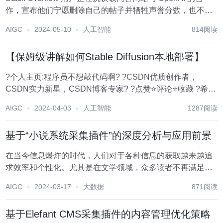
作，宣布他们宁愿删除自己的帖子并牺牲声誉分数，也不愿
让自己的回答被用于训练 ChatGPT。 本周早些时候宣，
AIGC
2024-05-10
人工智能
814阅读
OpenAI 将能够使用 Stack Overflow 用户在过去15年...
【保姆级讲解如何Stable Diffusion本地部署】
?个人主页:程序员不想敲代码啊? ?CSDN优质创作者，
CSDN实力新星，CSDN博客专家? ?点赞⭐评论⭐收藏 ?希望
本文对您有所裨益，如有不足之处，欢迎在评论区提出指
AIGC
2024-04-03
人工智能
1287阅读
正，让我们共同学习、交流进步！ Stable Diffusion本地部...
基于“小说系统采集插件”的深度分析与应用前景
在当今信息爆炸的时代，人们对于各种信息的获取越来越追
求效率和个性化。尤其是在文学领域，众多读者不再满足于
传统的阅读方式，而是倾向于在网络平台上寻找、阅读和分
AIGC
2024-03-17
大数据
871阅读
享自己喜欢的小说。因此，各类小说网站、APP如雨后春笋
般涌现。在这样的背景下，“小说系统采集插件”作...
基于Elefant CMS采集插件的内容管理优化策略