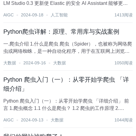
LM Studio 0.3 更新使 Elastic 的安全 AI Assistant 能够更轻
松、更快速地与 LM Studio 托管模型一起运行。在...
AIGC
2024-09-18
人工智能
1413阅读
Python爬虫详解：原理、常用库与实战案例
一.爬虫介绍 1.什么是爬虫 爬虫（Spider），也被称为网络爬
虫或网络蜘蛛，是一种自动化程序，用于在互联网上浏览和
提取信息。爬虫通过模拟人类用户访问网页的行为，从网页
大数据
2024-09-16
大数据
1050阅读
中提取数据并将其存储或进行进一步处理。 爬虫可以自动遍
历互联网上的各个网页，并...
Python 爬虫入门（一）：从零开始学爬虫 「详
细介绍」
Python 爬虫入门（一）：从零开始学爬虫 「详细介绍」 前
言 1.爬虫概念 1.1 什么是爬虫？ 1.2 爬虫的工作原理 2.
HTTP 简述 2.1 什么是 HTTP？ 2.2 HTTP 请求 2.3 HTTP 响
AIGC
2024-09-13
大数据
1044阅读
应 2.4 常见...