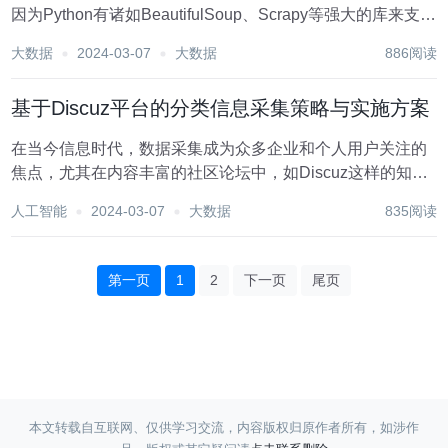
因为Python有诸如BeautifulSoup、Scrapy等强大的库来支持
网页抓取和数据解析。然而，这并不意味着其他编程语言就
大数据
2024-03-07
大数据
886阅读
不能用来写爬虫。实际上，PHP也是一种完全可以用来编写
网络爬虫的语言...
基于Discuz平台的分类信息采集策略与实施方案
在当今信息时代，数据采集成为众多企业和个人用户关注的
焦点，尤其在内容丰富的社区论坛中，如Discuz这样的知名
平台，蕴含着大量的有价值的分类信息。有效地从Discuz中
人工智能
2024-03-07
大数据
835阅读
采集这些分类信息，不仅可以助力于市场分析、舆情监控，
还可以为学术研究等领域提供丰富的素材...
第一页
1
2
下一页
尾页
本文转载自互联网、仅供学习交流，内容版权归原作者所有，如涉作