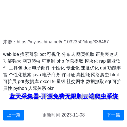
来源：https://my.oschina.net/u/1032350/blog/336467
web
ide
搜索引擎
bot
可视化
分布式
网页抓取
正则表达式
功能强大
网页爬虫
可定制
php
信息提取
模块化
rap
商业软
件
工具包
doc
电子邮件
个性化
专业化
速度优化
gui
功能丰
富
个性化搜索
java
电子商务
许可证
高性能
网络爬虫
html
可扩展
pdf
数据库
excel
轻量级
社交网络
数据抓取
sql
可扩
展性
python
人际关系
okr
蓝天采集器-开源免费无限制云端爬虫系统
上一篇
更新时间 2023-11-08
下一篇