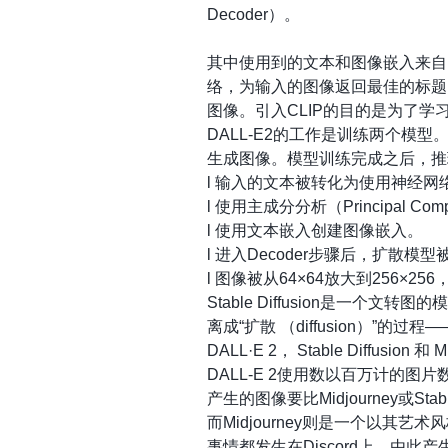
Decoder）。
其中使用到的文本和图像嵌入来自另
络，为输入的图像返回最佳的标题。
图像。引入CLIP的目的是为了
DALL-E2的工作是训练两个模型。
生成图像。模型训练完成之后，推
l 输入的文本被转化为使用神经网络
l 使用主成分分析（Principal Co
l 使用文本嵌入创建图像嵌入。
l 进入Decoder步骤后，扩散
l 图像被从64×64放大到256×256，
Stable Diffusion是一个
离成“扩散 （diffusion）
DALL·E 2， Stable Diffusion 
DALL-E 2使用数以百万计的
产生的图像要比Midjourney或Stabl
而Midjourney则是一个以其艺
事情都发生在Discord上。由