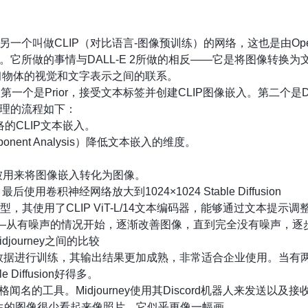
一个叫做CLIP（对比语言-图像预训练）的网络，这也是由Open
它所做的事情与DALL-E 2所做的相反——它是将图像转换为文本
学习物体的视觉和文字表示之间的联系。
第一个是Prior，接受文本标签并创建CLIP图像嵌入。第二个是De
理的流程如下：
的CLIP文本嵌入。
mponent Analysis）降低文本嵌入的维度。
模型被用来将图像嵌入转化为图像。
最后使用卷积神经网络放大到1024×1024 Stable Diffusion
文转图的模型，其使用了CLIP ViT-L/14文本编码器，能够通过文
”的过程——从有噪声的情况开始，逐渐改善图像，直到完全没有噪声
和 Midjourney之间的比较
图片数据进行训练，其输出结果更加成熟，非常适合企业使用。当有两个
e Diffusion好得多。
术风格闻名的工具。Midjourney使用其Discord机器人来发送以
此产生的图像很少看起来像照片，它似乎更像一幅画。