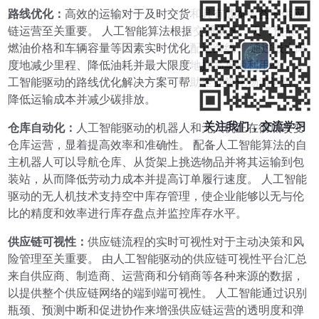
路线优化：
高效的运输对于及时交货和具有成本效益的供应
链运营至关重要。 人工智能算法根据交通状况、天气预报、
燃油价格和车辆容量等因素实时优化配送路线。 通过最大限
度地减少里程、降低油耗并最大限度地提高车辆利用率，人
工智能驱动的路线优化解决方案可帮助企业简化物流运营、
降低运输成本并减少碳排放。
关注我们，交流学习
仓库自动化：
人工智能驱动的机器人和无人机正在彻底改变
仓库运营，显着提高效率和准确性。 配备人工智能算法的自
主机器人可以导航仓库、从货架上挑选物品并将其运输到包
装站，从而降低劳动力成本并提高订单履行速度。 人工智能
驱动的无人机技术支持空中库存管理，使企业能够以无与伦
比的精度和效率进行库存盘点并监控库存水平。
供应链可视性：
供应链流程的实时可视性对于主动决策和风
险管理至关重要。 由人工智能驱动的供应链可视性平台汇总
来自供应商、制造商、运营商和分销商等各种来源的数据，
以提供整个供应链网络的端到端可视性。 人工智能通过识别
瓶颈、预测中断和促进协作来增强供应链运营的透明度和弹