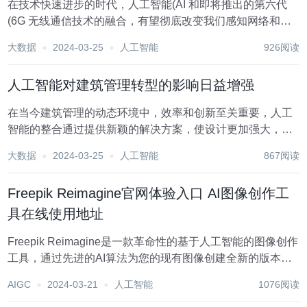
在技术快速进步的时代，人工智能(AI 和即将推出的第六代
(6G 无线通信技术的融合，有望彻底改变我们感知网络和与
网络交互的方式。随着互连设备的激增，以及对高速、低延
大数据
2024-03-25
人工智能
926阅读
迟连接的需求不断增加，自我维持和安全网络的发展已成为
首要关注的问题。本文将深入探讨人工智能...
人工智能对建筑管理转型的影响日益增强
在当今建筑管理的动态环境中，效率和创新至关重要，人工
智能的整合通过提供新颖的解决方案，使设计更加强大，简
化决策过程，从而发挥改变游戏规则的作用，彻底改变了传
大数据
2024-03-25
人工智能
867阅读
统的建筑实践。显然，随着人工智能和BIM的出现，建筑行
业突然变得更好，并准备进行革命性的转变，而...
Freepik Reimagine官网体验入口 AI图像创作工
具在线使用地址
Freepik Reimagine是一款革命性的基于人工智能的图像创作
工具，通过先进的AI算法为您的现有图像创建全新的版本和
风格。这款工具的出现彻底改变了图像创作的游戏规则，使
AIGC
2024-03-21
人工智能
1076阅读
得无需繁琐的编辑操作，用户只需上传图像并设置所需的变