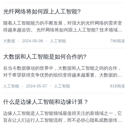
直是类似的。 不过，这并不是...
光纤网络将如何跟上人工智能?
随着人工智能能力的不断发展，对强大的光纤网络的需求变
得越来越迫切。 光纤网络将如何跟上人工智能? 技术领域正
在迅速发展，人工智能和机器学习工作负载推动了对连接基
大数据
2024-05-08
人工智能
796阅读
础设施的前所未有的需求。 人工智能时代有望改变行业，重
组企业运营方式以及与数据的交互。技术...
大数据和人工智能是如何合作的?
在当今数据驱动的世界中，大数据和人工智能之间的合作，
对于希望获得竞争优势的组织变得越来越重要。大数据的特
点是产生的数据量大、种类多、速度快，为人工智能算法提
人工智能
2024-05-07
人工智能
818阅读
供了提取有价值见解和推动明智决策的原材料。总之，这两
种变革性技术有可能彻底改变全球的行业。让我们...
什么是边缘人工智能和边缘计算？
边缘人工智能是人工智能领域最值得关注的新领域之一，它
旨在让人们运行人工智能流程，而不必担心隐私或数据传输
导致的速度减慢。边缘人工智能正在使人工智能的使用范围