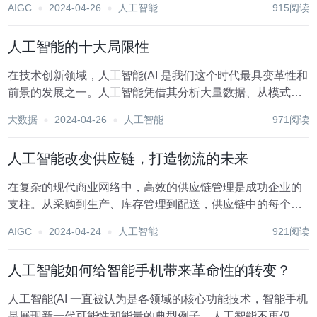
AIGC
2024-04-26
人工智能
915阅读
更广、更广泛，让智能设备无需访问云即可快速响应输入。
虽然这是边缘人工智能的快速定义，但让我们花点...
人工智能的十大局限性
在技术创新领域，人工智能(AI 是我们这个时代最具变革性和
前景的发展之一。人工智能凭借其分析大量数据、从模式中
学习并做出智能决策的能力，已经彻底改变了从医疗保健和
大数据
2024-04-26
人工智能
971阅读
金融到交通和娱乐等众多行业。然而，在取得显著进步的同
时，人工智能也面临着阻碍其充分发挥潜力的...
人工智能改变供应链，打造物流的未来
在复杂的现代商业网络中，高效的供应链管理是成功企业的
支柱。从采购到生产、库存管理到配送，供应链中的每个环
节都必须无缝同步，以确保及时交货和最佳成本效益。人工
AIGC
2024-04-24
人工智能
921阅读
智能(AI 是重塑物流和供应链管理格局的变革力量。 人工智
能不仅仅是一个流行语;它改变了游戏规则...
人工智能如何给智能手机带来革命性的转变？
人工智能(AI 一直被认为是各领域的核心功能技术，智能手机
是展现新一代可能性和能量的典型例子。人工智能不再仅仅