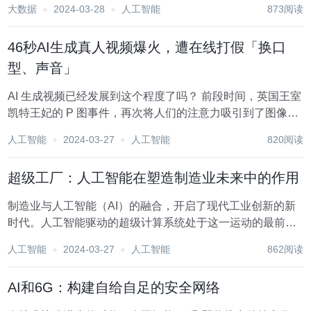
大数据
2024-03-28
人工智能
873阅读
些准备在未来十年利用人工智能力量的顶级行业。 医疗保
健：到2030年，医疗保健行业将从...
46秒AI生成真人视频爆火，遭在线打假「换口
型、声音」
AI 生成视频已经发展到这个程度了吗？ 前段时间，英国王室
凯特王妃的 P 图事件，再次将人们的注意力吸引到了图像或
视频造假上来。随着 AI 伪造工具的「进化」，以假乱真、无
人工智能
2024-03-27
人工智能
820阅读
中生有的内容也随之不断出现。 今天，一段宣称完全由 AI
生成的不到 50 秒的视...
超级工厂：人工智能在塑造制造业未来中的作用
制造业与人工智能（AI）的融合，开启了现代工业创新的新
时代。人工智能驱动的超级计算系统处于这一运动的最前
沿，它彻底改变了传统的制造流程，提高了效率，并实现了
人工智能
2024-03-27
人工智能
862阅读
新的自动化和个性化水平。2022年，全球人工智能在制造业
市场规模达到38亿美元，预计到...
AI和6G：构建自给自足的安全网络