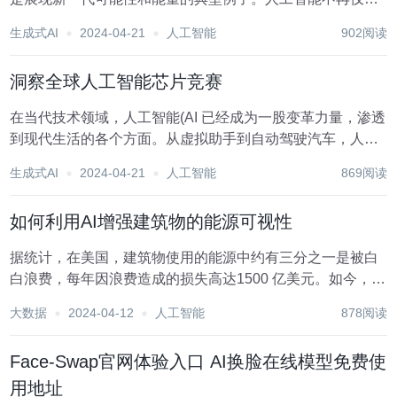
是匹配人类界面水平的问题，而是让设备比以往任何时候都
生成式AI
2024-04-21
人工智能
902阅读
表现得更好的问题。本文将讨论智能手机的人工智能，以及
它将如何给现代智能手机带来革命性的变化...
洞察全球人工智能芯片竞赛
在当代技术领域，人工智能(AI 已经成为一股变革力量，渗透
到现代生活的各个方面。从虚拟助手到自动驾驶汽车，人工
智能应用依赖于专门的硬件来增强其计算能力。推动人工智
生成式AI
2024-04-21
人工智能
869阅读
能技术进步的关键组件之一是人工智能芯片的开发，也被称
为人工智能加速器或神经处理单元(NPU...
如何利用AI增强建筑物的能源可视性
据统计，在美国，建筑物使用的能源中约有三分之一是被白
白浪费，每年因浪费造成的损失高达1500 亿美元。如今，越
来越多的建筑物设施管理人员意识到这一点，并希望确定每
大数据
2024-04-12
人工智能
878阅读
一项可用资产，以帮助控制这一成本。众所周知，现在人工
智能 (AI 已成为行业领导者们...
Face-Swap官网体验入口 AI换脸在线模型免费使
用地址