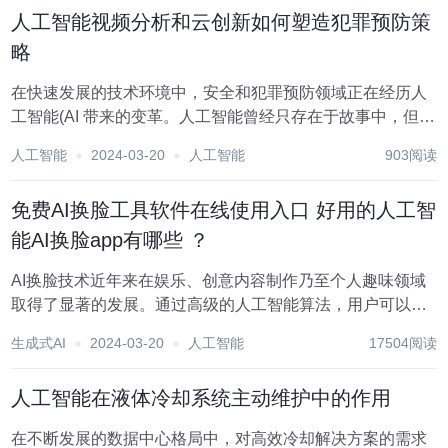
化，如风格、构图、色彩等，A...
人工智能视频分析和云创新如何塑造犯罪预防策
略
在快速发展的技术环境中，安全和犯罪预防领域正在经历人
工智能(AI 带来的变革。人工智能曾经只存在于故事中，但现
在它已成为日常生活的重要组成部分，包括我们如何预防犯
人工智能
2024-03-20
人工智能
903阅读
罪。人工智能驱动的视频分析工具正在引领这一转变，标志
着预防犯罪的新时代。通过采用机器学习算...
免费AI换脸工具软件在线使用入口 好用的人工智
能AI换脸app有哪些 ？
AI换脸技术近年来在娱乐、创意内容制作乃至个人趣味领域
取得了显著的发展。通过高级的人工智能算法，用户可以在
照片或视频中快速、无缝地交换面部，创造出各种有趣或令
生成式AI
2024-03-20
人工智能
17504阅读
人惊叹的效果。本文将介绍几款免费的AI换脸工具，以及它
们的在线使用地址入口，帮助读者探索这一技术带...
人工智能在液体冷却系统主动维护中的作用
在不断发展的数据中心格局中，对高效冷却解决方案的需求