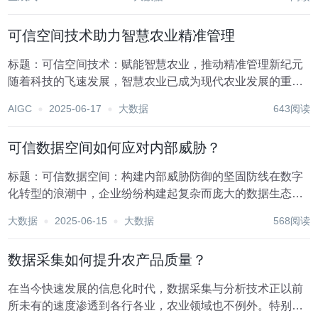
接交流，更是一场复杂的信息战和数据战。数据采集在这场
战役中扮演着至关重要的角色，它不仅能够帮助候选人...
可信空间技术助力智慧农业精准管理
标题：可信空间技术：赋能智慧农业，推动精准管理新纪元
随着科技的飞速发展，智慧农业已成为现代农业发展的重要
趋势。在这一转型过程中，可信空间技术作为一项前沿科
AIGC
2025-06-17
大数据
643阅读
技，正逐步展现出其在促进农业生产精准管理方面的巨大潜
力。可信空间技术，通过集成物联网、大数据分析、人工...
可信数据空间如何应对内部威胁？
标题：可信数据空间：构建内部威胁防御的坚固防线在数字
化转型的浪潮中，企业纷纷构建起复杂而庞大的数据生态系
统，即所谓的“可信数据空间”，旨在安全、高效地管理和利
大数据
2025-06-15
大数据
568阅读
用数据资产。然而，随着数据价值的日益凸显，内部威胁成
为了这些空间中最隐蔽也最危险的敌人。内部威胁通...
数据采集如何提升农产品质量？
在当今快速发展的信息化时代，数据采集与分析技术正以前
所未有的速度渗透到各行各业，农业领域也不例外。特别是