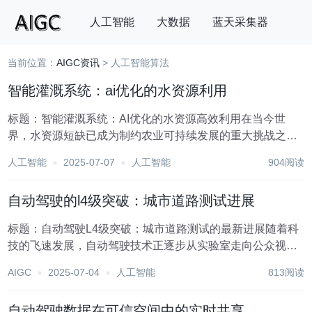
人工智能
大数据
蓝天采集器
当前位置：
AIGC资讯
> 人工智能算法
搜索
智能灌溉系统：ai优化的水资源利用
标题：智能灌溉系统：AI优化的水资源高效利用在当今世
界，水资源短缺已成为制约农业可持续发展的重大挑战之
一。随着人口增长、气候变化以及工业化进程的加速，传统
人工智能
2025-07-07
人工智能
904阅读
灌溉方式的高耗水、低效率问题日益凸显。在此背景下，智
能灌溉系统的出现，尤其是结合人工智能（AI）技术的...
自动驾驶的l4级突破：城市道路测试进展
标题：自动驾驶L4级突破：城市道路测试的最新进展随着科
技的飞速发展，自动驾驶技术正逐步从实验室走向公众视
野，其中L4级自动驾驶技术作为高度自动化的代表，正引领
AIGC
2025-07-04
人工智能
813阅读
着这一领域的革新。L4级自动驾驶意味着车辆能够在限定区
域内执行所有驾驶任务，无需人类驾驶员的监控或...
自动驾驶数据在可信空间中的实时共享