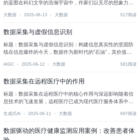
的蓝图在科幻文学的浩瀚宇宙中，作家们以无尽的想象力为
笔，勾勒出一幅幅关于未来世界的壮丽图景。其中，“可信数
大数据
2025-06-13
大数据
517阅读
据空间”（Trusted Data Spaces, TDS）作为信息技术与社会
深度融合的产物，成为...
数据采集与虚假信息识别
标题：数据采集与虚假信息识别：构建信息真实性的坚固防
线在信息爆炸的今天，数据作为新时代的“石油”，其价值不
言而喻。从社交媒体上的用户互动到企业运营中的市场分
AIGC
2025-06-12
大数据
581阅读
析，从科学研究的数据支撑到政府决策的参考依据，数据采
集已成为推动社会进步和经济发展的关键力量。然而，...
数据采集在远程医疗中的作用
标题：数据采集在远程医疗中的核心作用与深远影响随着信
息技术的飞速发展，远程医疗已成为现代医疗服务体系中不
可或缺的一部分。它打破了地理界限，使得患者无论身处何
生成式AI
2025-06-11
大数据
697阅读
地都能获得专业的医疗咨询和治疗建议。在这一创新模式
中，数据采集扮演着至关重要的角色，它不仅是连接医生...
数据驱动的医疗健康监测应用案例：改善患者体