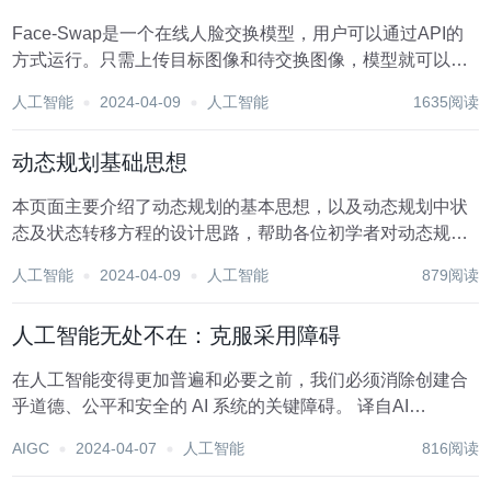
Face-Swap是一个在线人脸交换模型，用户可以通过API的
方式运行。只需上传目标图像和待交换图像，模型就可以自
动完成人脸的交换。该模型由DeepFashion.us维护，预测时
人工智能
2024-04-09
人工智能
1635阅读
间通常在 4 秒以内，运行在Nvidia A40 GPU硬件上。产品免
费使用...
动态规划基础思想
本页面主要介绍了动态规划的基本思想，以及动态规划中状
态及状态转移方程的设计思路，帮助各位初学者对动态规划
有一个初步的了解。 本部分的其他页面，将介绍各种类型问
人工智能
2024-04-09
人工智能
879阅读
题中动态规划模型的建立方法，以及一些动态规划的优化技
巧。 引入 [IOI1994] 数字三角...
人工智能无处不在：克服采用障碍
在人工智能变得更加普遍和必要之前，我们必须消除创建合
乎道德、公平和安全的 AI 系统的关键障碍。 译自AI
Everywhere: Overcoming Barriers to Adoption，作者 Rahul
AIGC
2024-04-07
人工智能
816阅读
Pradhan。 在技术采用生命周期中，...