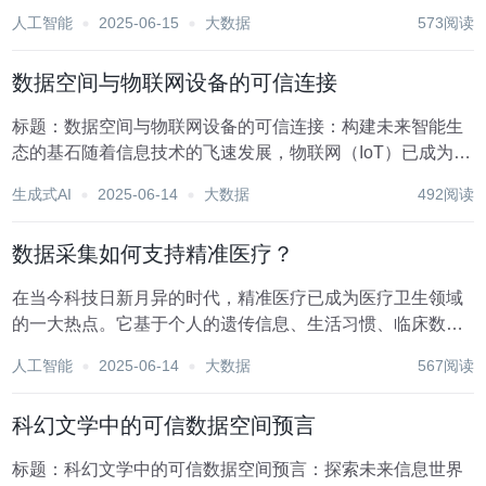
在提升农产品质量方面，数据采集技术的应用展现出了巨大
人工智能
2025-06-15
大数据
573阅读
的潜力和价值。通过精准、高效的数据收集与分析，农业生
产者能够更科学地管理农田、优化种植或养殖过程，从...
数据空间与物联网设备的可信连接
标题：数据空间与物联网设备的可信连接：构建未来智能生
态的基石随着信息技术的飞速发展，物联网（IoT）已成为连
接物理世界与数字世界的桥梁，它让各类设备能够无缝交换
生成式AI
2025-06-14
大数据
492阅读
数据，从而实现智能化管理和决策。然而，在这一进程中，
数据的安全性与设备间的可信连接成为了亟需解决...
数据采集如何支持精准医疗？
在当今科技日新月异的时代，精准医疗已成为医疗卫生领域
的一大热点。它基于个人的遗传信息、生活习惯、临床数据
等多维度信息，为患者提供定制化的预防、诊断和治疗方
人工智能
2025-06-14
大数据
567阅读
案。而这一切的实现，离不开高效、准确的数据采集技术。
数据采集作为精准医疗的基础支撑，其重要性不言而喻。...
科幻文学中的可信数据空间预言
标题：科幻文学中的可信数据空间预言：探索未来信息世界