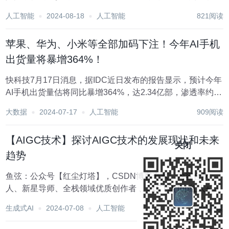
兴产业的摇篮中心，现已全面开放企业注册地址，诚邀怀揣
人工智能
2024-08-18
人工智能
821阅读
梦想、手握创新项目的您加入！只要您有好项目，这里就是
您实现梦想的起点，一切皆有可能！ 【5G引领...
苹果、华为、小米等全部加码下注！今年AI手机
出货量将暴增364%！
快科技7月17日消息，据IDC近日发布的报告显示，预计今年
AI手机出货量估将同比暴增364%，达2.34亿部，渗透率约
19%。 明年更是有望继续增长73.1%，预计2023年至2028年
大数据
2024-07-17
人工智能
909阅读
的年复合成长率为78.4%。 目前，苹果、华为、小米等各大
手机厂商都在...
【AIGC技术】探讨AIGC技术的发展现状和未来
关闭
趋势
鱼弦：公众号【红尘灯塔】，CSDN博客专家、内容合伙
人、新星导师、全栈领域优质创作者 、51CTO(Top红人+专
家博主 、github开源爱好者（go-zero源码二次开发、游戏后
生成式AI
2024-07-08
人工智能
1293阅读
端架构 https://github.com/Peakchen...