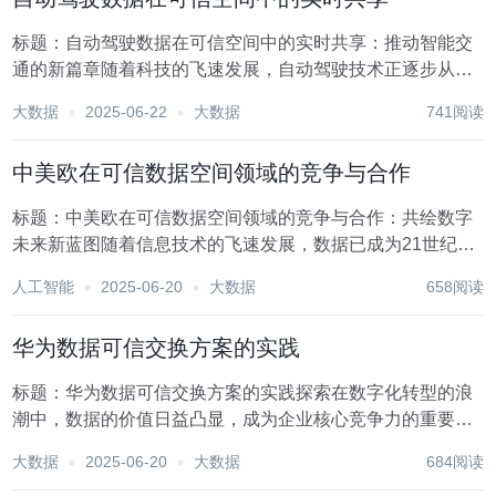
标题：自动驾驶数据在可信空间中的实时共享：推动智能交
通的新篇章随着科技的飞速发展，自动驾驶技术正逐步从理
论走向现实，成为未来交通领域的重要变革力量。在这一进
大数据
2025-06-22
大数据
741阅读
程中，数据的实时共享扮演着至关重要的角色。为了确保自
动驾驶系统的安全性、高效性和可靠性，构建一个可信...
中美欧在可信数据空间领域的竞争与合作
标题：中美欧在可信数据空间领域的竞争与合作：共绘数字
未来新蓝图随着信息技术的飞速发展，数据已成为21世纪最
宝贵的资源之一。在全球化的大背景下，中国、美国和欧洲
人工智能
2025-06-20
大数据
658阅读
作为全球三大经济体，在可信数据空间领域的竞争与合作日
益成为国际社会关注的焦点。这一领域不仅关乎技术...
华为数据可信交换方案的实践
标题：华为数据可信交换方案的实践探索在数字化转型的浪
潮中，数据的价值日益凸显，成为企业核心竞争力的重要组
成部分。然而，随着数据量的爆炸性增长和数据流通场景的
大数据
2025-06-20
大数据
684阅读
复杂化，如何确保数据在传输过程中的安全性、完整性和可