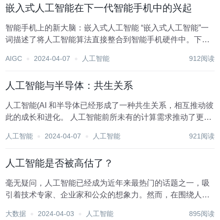
嵌入式人工智能在下一代智能手机中的兴起
智能手机上的新大脑：嵌入式人工智能 “嵌入式人工智能”一
词描述了将人工智能算法直接整合到智能手机硬件中。下一
代智能手机包括强大的处理器，可以在设备本身上运行人工
AIGC
2024-04-07
人工智能
912阅读
智能模型，这与前几代基于云的人工智能处理形成鲜明对
比。由于转向设备上处理，用户体验...
人工智能与半导体：共生关系
人工智能(AI 和半导体已经形成了一种共生关系，相互推动彼
此的成长和进化。 人工智能前所未有的计算需求推动了更强
大、更专业的半导体技术的发展，而半导体制造的进步使越
人工智能
2024-04-07
人工智能
921阅读
来越复杂的人工智能系统得以创建。 人工智能对半导体的影
响 人工智能的兴起迎来了计算需求的...
人工智能是否被高估了？
毫无疑问，人工智能已经成为近年来最热门的话题之一，吸
引着技术专家、企业家和公众的想象力。然而，在围绕人工
智能的炒作和兴奋中，关于人工智能是否被高估的争论越来
大数据
2024-04-03
人工智能
895阅读
越多。一些批评人士认为，人工智能只是一种先进的曲线拟