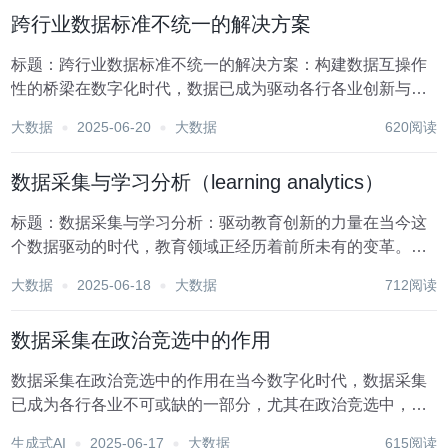
信度，成为了各行各业亟待解决的关键问题。华为，作...
跨行业数据标准不统一的解决方案
标题：跨行业数据标准不统一的解决方案：构建数据互操作
性的桥梁在数字化时代，数据已成为驱动各行各业创新与发
展的关键要素。然而，跨行业数据标准的不统一成为了阻碍
大数据
2025-06-20
大数据
620阅读
数据流通、共享与应用的一大瓶颈。不同行业基于各自的业
务需求、技术架构和历史积累，形成了各具特色的数据...
数据采集与学习分析（learning analytics）
标题：数据采集与学习分析：驱动教育创新的力量在当今这
个数据驱动的时代，教育领域正经历着前所未有的变革。数
据采集与学习分析（Learning Analytics）作为这一变革的核
大数据
2025-06-18
大数据
712阅读
心驱动力，正逐步重塑教育的面貌，使之更加个性化、高效
且富有成效。本文旨在探讨数据...
数据采集在政治竞选中的作用
数据采集在政治竞选中的作用在当今数字化时代，数据采集
已成为各行各业不可或缺的一部分，尤其在政治竞选中，其
重要性日益凸显。政治竞选不仅仅是候选人与选民之间的直
生成式AI
2025-06-17
大数据
615阅读