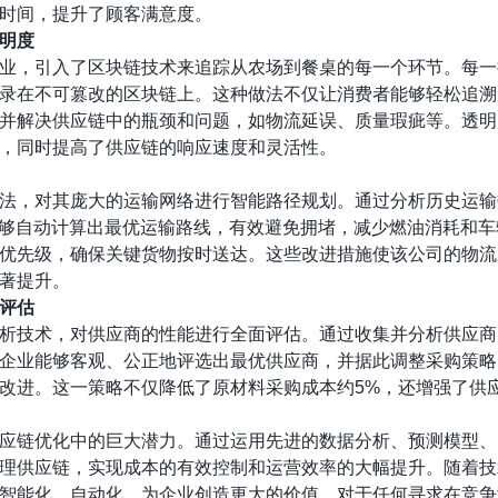
时间，提升了顾客满意度。
明度
业，引入了区块链技术来追踪从农场到餐桌的每一个环节。每一
录在不可篡改的区块链上。这种做法不仅让消费者能够轻松追溯
并解决供应链中的瓶颈和问题，如物流延误、质量瑕疵等。透明
%，同时提高了供应链的响应速度和灵活性。
法，对其庞大的运输网络进行智能路径规划。通过分析历史运输
能够自动计算出最优运输路线，有效避免拥堵，减少燃油消耗和
优先级，确保关键货物按时送达。这些改进措施使该公司的物流
显著提升。
评估
析技术，对供应商的性能进行全面评估。通过收集并分析供应商
企业能够客观、公正地评选出最优供应商，并据此调整采购策略
改进。这一策略不仅降低了原材料采购成本约5%，还增强了供
应链优化中的巨大潜力。通过运用先进的数据分析、预测模型、
理供应链，实现成本的有效控制和运营效率的大幅提升。随着技
智能化、自动化，为企业创造更大的价值。对于任何寻求在竞争