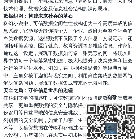
为我们提供了一个窥探未来信息世界的窗口，激发了人们对
技术伦理、数据安全及信息社会结构的深刻思考。
数据织网：构建未来社会的基石
科幻小说中，可信数据空间往往被构想为一个高度集成的信
息系统，它能够无缝连接个人、企业、政府乃至整个社会的
各类数据资源。这些数据不仅限于个人信息、交易记录，还
包括环境监控、医疗健康、教育资源等多维度信息。作家们
通过这一设定，展现了数据如何像一张无形的网，将现实世
界中的每一个角落紧密相连，极大地提升了决策效率和社会
运行的智能化水平。例如，在《神经漫游者》等经典作品
中，主角穿梭于虚拟与现实之间，利用高度集成的数据网络
解决复杂问题，展现了数据集成带来的无限可能。
安全之盾：守护信息世界的边疆
关闭
在科幻文学的描述中，可信数据空间不仅强调数据的集成与
共享，更加重视数据的安全与隐私保护。面对数据泄露、身
份盗用等日益严峻的信息安全挑战，科幻作家们构想了一系
列创新的安全机制，如量子加密、生物特征识别、区块链技
术等，以确保数据在传输和存储过程中的绝对安全。这些技
术设想，虽然部分已在现实中初步应用，但科幻作品中的描