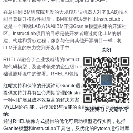
境中部署单个服务器，并已集成到OpenShift AI中。
在意识到IBM研究院开发的大规模对话机器人对齐(LAB)技术
能显著提升模型性能后，IBM和红帽决定推出InstructLab，
这是一个围绕LAB方法和IBM开源Granite模型构建的开源社
区。InstructLab项目的目标是使开发者通过简化LLM的创
建、构建和贡献过程，像参与任何其他开源项目一样，将
LLM开发的权力交到开发者手中。
关闭
RHEL AI融合了企业级就绪的InstructLab项目和Granite语言
与代码模型，及全球领先的企业级Linux平台，简化了混合基
础设施环境中的部署。RHEL AI包括：
红帽支持和保障的开源许可Granite语言和代码模型;
提供支持并具有生命周期管理的InstructLab分发版本，这是
一种可扩展且成本效益高的解决方案，能够增强大型语言模
型(LLM)的功能，并使知识与技能的贡献得到更广泛的用户接
关注我们，交流学习
纳;
通过RHEL镜像方式提供的优化可启动模型运行实例，包括
Granite模型和InstructLab工具包，及优化的Pytorch运行时库