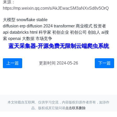
来源：
https://mp.weixin.qq.com/s/AkJEwacSM3aNXvSd8v5OrQ
大模型
snowflake
stable
diffusion
erp
diffusion
2024
transformer
商业模式
投资者
api
databricks
html
科学家
初创企业
初创公司
创始人
ai搜
索
openai
大数据
市场竞争
蓝天采集器-开源免费无限制云端爬虫系统
上一篇
更新时间 2024-05-26
下一篇
本文转载自互联网、仅供学习交流，内容版权归原作者所有，如涉作
品、版权或其它疑问请
点击联系删除
Copyright ©
蓝天采集
赣ICP备17017220号-3