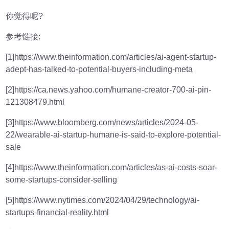
你觉得呢?
参考链接:
[1]https://www.theinformation.com/articles/ai-agent-startup-
adept-has-talked-to-potential-buyers-including-meta
[2]https://ca.news.yahoo.com/humane-creator-700-ai-pin-
121308479.html
[3]https://www.bloomberg.com/news/articles/2024-05-
22/wearable-ai-startup-humane-is-said-to-explore-potential-
sale
[4]https://www.theinformation.com/articles/as-ai-costs-soar-
some-startups-consider-selling
[5]https://www.nytimes.com/2024/04/29/technology/ai-
startups-financial-reality.html