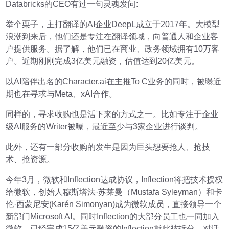
Databricks的CEO有过一句灵魂发问:
举个栗子，主打翻译的AI企业DeepL成立于2017年。大模型
浪潮到来后，他们还是专注在翻译领域，向普通人和企业客
户提供服务。据了解，他们已在商业、政务领域拥有10万客
户。近期刚刚完成3亿美元融资，估值达到20亿美元。
以AI陪伴出名的Character.ai在主推To C业务的同时，被曝近
期也在寻求与Meta、xAI合作。
同样的，寻求收购也是活下来的方式之一。比如专注于企业
级AI服务的Writer被曝，最近至少与3家企业进行谈判。
此外，还有一部分收购的发生是因为巨头想要抢人、抢技
术、抢资源。
今年3月，微软和Inflection达成协议，Inflection将把技术授权
给微软，创始人穆斯塔法·苏莱曼（Mustafa Syleyman）和卡
伦·西蒙尼安(Karén Simonyan)成为微软成员，直接领导一个
新部门Microsoft AI。同时Inflection的大部分员工也一同加入
微软。已经完成15亿美元融资的Inflection就此被拆分，对话