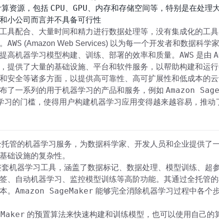
CPU
GPU
计算资源，包括
、
、内存和存储空间等，特别是在处理
和小公司而言并不具备可行性
工具配合、大量时间和精力进行数据处理等，没有集成化的工具
AWS
。
(Amazon Web Services) 以为每一个开发者和
AWS
A
提高机器学习模型构建、训练、部署的效率和质量。
是由
，提供了大量的基础设施、平台和软件服务，以帮助构建和运行
和安全等诸多方面，以提供高可靠性、高可扩展性和低成本的云
Amazon Sag
布了一系列的用于机器学习的产品和服务，例如
学习的门槛，使得用户构建机器学习应用变得越来越容易，推动
托管的机器学习服务，为数据科学家、开发人员和企业提供了
基础设施的复杂性。
套机器学习工具，涵盖了数据标记、数据处理、模型训练、超
签、自动机器学习、监控模型训练等高阶功能。其通过全托管的
Amazon SageMaker
本。
能够完全消除机器学习过程中各个
eMaker
的预置算法来快速构建和训练模型，也可以使用自己的