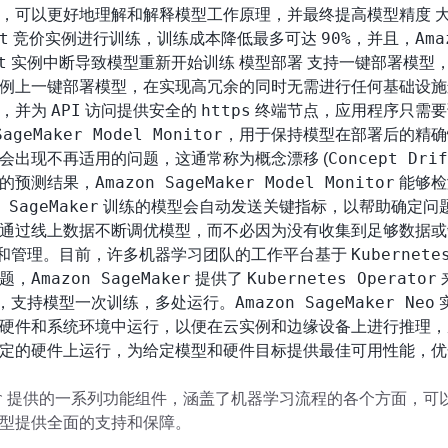
，可以更好地理解和解释模型工作原理，并最终提高模型精度 
t
90%
Ama
竞价实例进行训练，训练成本降低最多可达
，并且，
t
实例中断导致模型重新开始训练 模型部署 支持一键部署模型
例上一键部署模型，在实现高冗余的同时无需进行任何基础设施
API
https
署，并为
访问提供安全的
终端节点，应用程序只需
SageMaker Model Monitor
，用于保持模型在部署后的精确
Concept Drif
会出现不再适用的问题，这通常称为概念漂移 (
Amazon SageMaker Model Monitor
的预测结果，
能够检
 SageMaker
训练的模型会自动发送关键指标，以帮助确定问
通过线上数据不断调优模型，而不必因为没有收集到足够数据或
Kubernete
和管理。目前，许多机器学习团队的工作平台基于
Amazon SageMaker
Kubernetes Operator
题，
提供了
Amazon SageMaker Neo
，支持模型一次训练，多处运行。
硬件和系统环境中运行，以便在云实例和边缘设备上进行推理，
定的硬件上运行，为给定模型和硬件目标提供最佳可用性能，优
r
提供的一系列功能组件，涵盖了机器学习流程的各个方面，可
型提供全面的支持和保障。