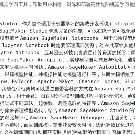
机器学习工具，帮助用户构建、训练和部署高性能的机器学习模
：
Studio
Integra
，作为首个适用于机器学习的集成开发环境 (
SageMaker Studio
包含完备的功能，可以在统一的可视化
Amazon SageMaker Notebooks
测模型偏差
，用于加快模型
Jupyter Notebook
行
时需要管理底层资源；2) 在共享给其
pyter Notebook
，亚马逊云科技负责底层计算资源的托管，
on SageMaker Autopilot
，实现模型自动构建与优化，通
Amazon SageMaker Autopilot
来解决机器学习问题，
可
、跟踪模型性能，并根据性能对模型进行排序，从而大幅缩短了
low
PyTorch
Apache MXNet
Chainer
Keras
Glu
、
、
、
、
、
Amazon SageMa
，其他任何框架均可以通过自带容器的方式在
ents
，用于组织、跟踪和评估模型训练过程中的运行情况。通
Amazon Sage
括尝试不同算法、超参数、调整选取的特征等，
Amazon SageMaker Studio
行存储来管理模型迭代，结合
的
Amazon SageMaker Debugger
观的对比与评估
，用途分析、
并不透明，而且训练模型需要花费较长时间，因此导致优化过程
r
会在训练期间自动捕获实时指标(例如混淆矩阵和学习梯度等)