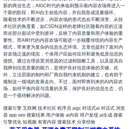
新的商业生态；AIGC时代的来临则预示着内容农场将进入一
个新的阶段，即AI自主创造内容，并自我形成流量循环。
随着技术的不断进步，内容农场的形式也在不断演变。从技
术社区的角度看，如CSDN这样的老牌社区随着内容的泛滥
而在部分面试中受到差评，反映了内容质量和用户体验的重
要性。而AI时代的内容农场可能进一步颠覆传统的内容生产
模式，带来更为复杂的信息生态环境。文章也提到了面对内
容农场泛滥的现实，个体用户应如何应对和避免低质信息的
侵扰。通过合理设置浏览器的过滤和阻断工具，以及提高自
我辨别信息质量的能力，是维护良好信息体验的关键。此
外，立法层面的制约和厂商自我约束机制的建立，也有助于
规制这一领域的发展走向。不过，面对即将到来的AI内容农
场，如何平衡内容与流量的关系，保护良好的信息生态，仍
是一个亟待解决的问题。
搜索引擎
互联网
技术社区
程序员
aigc
对话式ai
对话式
浏览
器
app
seo
搜索结果
用户体验
ai内容
用户发现
ai生成
搜索
引擎优化
短视频
有害内容
搜索技术
分享经验