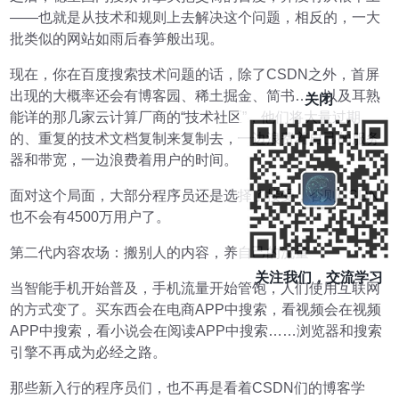
——也就是从技术和规则上去解决这个问题，相反的，一大
批类似的网站如雨后春笋般出现。
现在，你在百度搜索技术问题的话，除了CSDN之外，首屏
出现的大概率还会有博客园、稀土掘金、简书……以及耳熟
关闭
能详的那几家云计算厂商的“技术社区”，他们将大量过期
的、重复的技术文档复制来复制去，一边浪费着自己的服务
器和带宽，一边浪费着用户的时间。
面对这个局面，大部分程序员还是选择了接受，否则CSDN
也不会有4500万用户了。
第二代内容农场：搬别人的内容，养自己的流量
关注我们，交流学习
当智能手机开始普及，手机流量开始管饱，人们使用互联网
的方式变了。买东西会在电商APP中搜索，看视频会在视频
APP中搜索，看小说会在阅读APP中搜索……浏览器和搜索
引擎不再成为必经之路。
那些新入行的程序员们，也不再是看着CSDN们的博客学