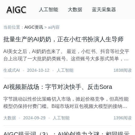
人工智能
大数据
蓝天采集器
当前位置：
AIGC资讯
> ai内容
搜索
批量生产的AI奶奶，正在小红书扮演人生导师
AI美女之后，AI奶奶也来了。 最近，小红书、抖音等社交平
台上出现了一大批奶奶类账号。这些账号大多形式简单，一
组由AI创作的动漫奶奶形象，搭配一段以治愈、成长为关键
生成式AI
2024-10-12
人工智能
1838阅读
词的清醒语录，就成了一个获赞不低的AI奶奶账号。 其
中，“人间清醒柒奶奶”在小红书一条笔记...
AI视频新战场：字节对决快手、反击Sora
字节跳动以性价比策略切入市场，掀起价格竞争，但高性能
模型仍保持付费门槛。B端市场对豆包视频大模型的接纳度
有待观察，其商业变现与用户场景适配性成为主要考验。 一
大数据
2024-09-29
人工智能
1396阅读
场由Sora引发的AI视频生成竞赛，如今迎来新的竞争者! 9月
24日，2024火山引擎AI创新巡展...
AIGC提示词（3）：AI的创造力之谜：相同提示