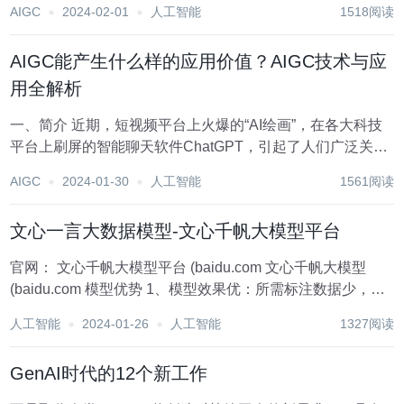
AIGC
2024-02-01
人工智能
1518阅读
号“GenJi是真想教会你”做到了B站设计教学区综合影响力第
一名，之后加...
AIGC能产生什么样的应用价值？AIGC技术与应
用全解析
一、简介 近期，短视频平台上火爆的“AI绘画”，在各大科技
平台上刷屏的智能聊天软件ChatGPT，引起了人们广泛关
注。人工智能潜力再次被证明，而这两个概念均来自同一个
AIGC
2024-01-30
人工智能
1561阅读
领域：AIGC。AIGC到底是什么？为什么如此引人关注？
AIGC能产生什么样的应用价值？...
文心一言大数据模型-文心千帆大模型平台
官网： 文心千帆大模型平台 (baidu.com 文心千帆大模型
(baidu.com 模型优势 1、模型效果优：所需标注数据少，在
各场景上的效果处于业界领先水平 2、生成能力强：拥有丰
人工智能
2024-01-26
人工智能
1327阅读
富的AI内容生成（AIG...
GenAI时代的12个新工作