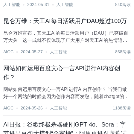
一位。 显眼的排名背后，是超1.4亿的AI用户数，以及超15
人工智能
2024-05-31
人工智能
840阅读
亿的AI新功能使用次数。 AI能用它帮大忙的场景，遍布学习
办公、家庭教育和兼职赚...
昆仑万维：天工AI每日活跃用户DAU超过100万
昆仑万维宣布，其天工AI的每日活跃用户（DAU）已突破百
万大关，这一成就不仅体现了广大用户对天工AI的热情追
捧，也标志着昆仑万维在AI领域的技术和产品能力得到了市
AIGC
2024-05-27
人工智能
868阅读
场的广泛认可。 自天工AI大模型推出以来，昆仑万维始终坚
持以用户体验为中心，不断优化产品体验，...
网站如何运用百度文心一言API进行AI内容创
作？
网站如何运用百度文心一言API进行AI内容创作？ 当我们做
好一个网站的时候会因为创作内容而发愁，随着chatgpt的出
现，内容创作已经不再是什么困难的事情，但是由于gpt是国
AIGC
2024-05-26
人工智能
1188阅读
外的，在国内使用有诸多不便，因此我们今天主要来讲一下
国内的ai领军文心一言ap...
AI日报：谷歌终极杀器硬刚GPT-4o、Sora；字
节推出豆包大模型“全家桶”；阿里再推AI虚拟试