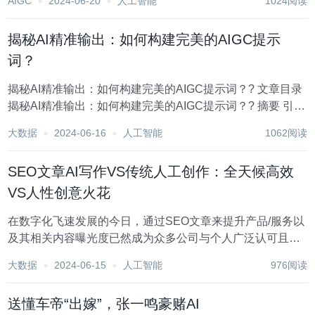
AIGC
2024-06-20
人工智能
1024阅读
了解：https://top.aibase.com/ 1、前百度高管景鲲创业AI搜
索估值...
揭秘AI精准输出：如何构建完美的AIGC提示
词？
揭秘AI精准输出：如何构建完美的AIGC提示词？? 文章目录
揭秘AI精准输出：如何构建完美的AIGC提示词？? 摘要 引言
正文 ? 提示词的基本概念 1. 什么是提示词？ 2. 提示词的作
大数据
2024-06-16
人工智能
1062阅读
用 ? 如何编写有效的提示词？ 理...
SEO文章AI写作VS传统人工创作：全天候高效
VS人性创意火花
在数字化飞速发展的今日，通过SEO文章来提升产品/服务以
及其相关内容曝光度已然成为众多公司与个人广泛认可且行
之有效的途径。伴随人工智能（AI）研究领域取得瞩目的进
大数据
2024-06-15
人工智能
976阅读
步，使得AI写作逐渐进入人们视野并被视为SEO文章撰写的
发展趋势。那么，究竟什么是 SEO文章...
送懂车帝“出嫁”，张一鸣豪赌AI