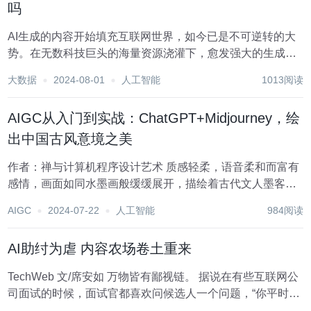
吗
AI生成的内容开始填充互联网世界，如今已是不可逆转的大
势。在无数科技巨头的海量资源浇灌下，愈发强大的生成式
人工智能（AIGC）早已开始大规模产出文字、图片、音频，
大数据
2024-08-01
人工智能
1013阅读
乃至视频。“每天2小时，用AI批量生成文章内容，一年躺赚
六位数”，类似的言论在互联网上随处可见...
AIGC从入门到实战：ChatGPT+Midjourney，绘
出中国古风意境之美
作者：禅与计算机程序设计艺术 质感轻柔，语音柔和而富有
感情，画面如同水墨画般缓缓展开，描绘着古代文人墨客笔
下的山水画卷，带着一股穿越时空的独特韵味。这就是我们
AIGC
2024-07-22
人工智能
984阅读
今天要探讨的主题——将 ChatGPT 和 Midjourney 的力量结
合，打造一个创新的 A...
AI助纣为虐 内容农场卷土重来
TechWeb 文/席安如 万物皆有鄙视链。 据说在有些互联网公
司面试的时候，面试官都喜欢问候选人一个问题，“你平时活
跃在哪个技术社区”？如果答案是GitHub或者