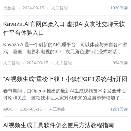
电池的论文，在「介绍」部分的第一句，就暴露了可疑的痕
大数据
2024-03-15
人工智能
1030阅读
迹—— 「当然可以，这里是您的主题可能需要的介绍」。 一
开口就是老ChatGPT了。 图片...
Kavaza.AI官网体验入口 虚拟AI女友社交聊天软
件平台体验入口
Kavaza.AI是一个创新的AI代理平台，可以体验与来自各种游
戏、漫画、电影和电视的3D二次元角色进行沉浸式对话，也
可以创建或定制您自己的二次元角色! 它提供了丰富的功能，
人工智能
2024-03-15
人工智能
994阅读
包括创建和定制AI伴侣、货币化AI内容、探索和体验其他用
户创建的AI角色等。凭借先...
“AI视频生成”重磅上线！小狐狸GPT系统4折开团
春节期间，由Openai推出的最新AI生成视频技术引发全球性
讨论和关注，这项技术让大家对AI未来的发展趋势增加了无
限可能。 我们的AI系统也进行同步更新和升级，正式上线“AI
AIGC
2024-03-15
人工智能
1201阅读
视频生成”功能，让您可以轻松一键生成高质量文字生成视频
和图片生成视频。 小狐狸GP...
AI视频生成工具软件怎么使用方法教程指南