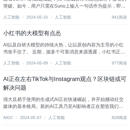
突破。如今，用户只需在Suno上输入一句话作为提示，即可
得到一首包含完整作词、作曲、演奏和人声演唱的精美歌
人工智能
2024-05-10
人工智能
941阅读
曲。这一创新极大地降低了音乐创作的门槛，让普通人也能
轻松涉足音乐创作的世界。 特别是随着...
小红书的大模型有点怂
AI以及自研大模型的持续火热，让以原创内容为主导的小红
书坐不住了。 近期，据多个可靠消息来源透露，小红书正悄
然加强其在人工智能领域的战略布局。其AI创新领域的领军
人工智能
2024-05-08
人工智能
977阅读
人物张德兵所领导的大型模型团队，已在内部产品中展开了
自研通用大型模型基座“小地瓜”的灰度测试。...
AI正在左右TikTok与Instagram观点？区块链或可
解决问题
强大且易于使用的生成式AI正在快速崛起，并开始撼动社交
媒体的基本格局。新的AI工具乃至AI影响者正在塑造我们通
过TikTok及Instagram等平台开展交互的方式。这种影响不仅
AIGC
2024-05-07
人工智能
828阅读
体现在内容的生成与传播方面，更对人类创作者构成了严峻
的生存威胁。至于解决之...