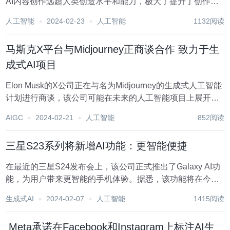
AI内容创作远超人类创造水平和能力，极大了提升了创作空
间。 为此我们要接触新鲜事物，用于尝试新技术。 那针对目
人工智能
2024-02-23
人工智能
1132阅读
前火爆的AImodel我们开始进行学习，尝试本地化部署，生
成...
马斯克X平台与Midjourney正商谈合作 致力于生
成式AI项目
Elon Musk的X公司正在与名为Midjourney的生成式人工智能
计划进行商谈，该公司可能在未来的人工智能项目上展开合
作。Midjourney是这个生成式AI计划的开发者，该计划能够
AIGC
2024-02-21
人工智能
852阅读
根据自然语言描述生成图像，也被称为提示。与其他项目如
OpenAI的D...
三星S23系列将新增AI功能：更智能便捷
在最近的三星S24发布会上，该公司正式推出了Galaxy AI功
能，为用户带来更智能的手机体验。据悉，该功能将在今年
上半年应用于S23系列等上一代手机上。 据外媒报道，三星
生成式AI
2024-02-07
人工智能
1415阅读
已确认了一系列新的Galaxy AI功能，包括Circle To
Search、Li...
​ Meta承诺在Facebook和Instagram上标注AI生