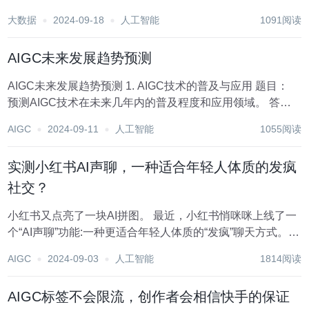
助你洞悉技术趋势、了解创新AI产品应用。 新鲜AI产品点击
大数据
2024-09-18
人工智能
1091阅读
了解:https://top.aibase.com/ 1、ChatGPT突然给用户发消
息...
AIGC未来发展趋势预测
AIGC未来发展趋势预测 1. AIGC技术的普及与应用 题目：
预测AIGC技术在未来几年内的普及程度和应用领域。 答
案： AIGC（AI-Generated Content）技术在未来几年内将得
AIGC
2024-09-11
人工智能
1055阅读
到广泛应用。预计将在以下几个领域有显著增长：...
实测小红书AI声聊，一种适合年轻人体质的发疯
社交？
小红书又点亮了一块AI拼图。 最近，小红书悄咪咪上线了一
个“AI声聊”功能:一种更适合年轻人体质的“发疯”聊天方式。
你可以在小红书群里赛博刻碟、爆改流行歌曲，或者化身动
AIGC
2024-09-03
人工智能
1814阅读
漫/影视/游戏CV玩角色扮演。 入口就藏在小红书群聊底部输
入框的+号里: AI声聊...
AIGC标签不会限流，创作者会相信快手的保证