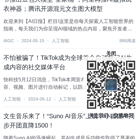
衣神器；腾讯开源混元文生图大模型
欢迎来到【AI日报】栏目!这里是你每天探索人工智能世界的
指南，每天我们为你呈现AI领域的热点内容，聚焦开发者，
助你洞悉技术趋势、了解创新AI产品应用。 1、谷歌急了，
AIGC
2024-05-15
人工智能
886阅读
终极杀器对打GPT-4o 视频模型Veo硬刚Sora 谷歌近日发布
了一系列强大的AI工具，...
关闭
不怕被骗了！TikTok成为全球首个自动标记AI生
成内容的社交媒体平台
快科技5月12日消息，TikTok本周宣布，将对所有AI生成内
容、视频、图片进行自动标记，以防止混淆和误导观众。 一
年多以来，使用TikTok的AI创作工具制作的内容已经包含了
人工智能
2024-05-12
人工智能
807阅读
AI标签，未来TikTok 还将标记通过其他平台制作的AI内容。
TikTok在...
文生音乐来了！“Suno AI音乐”上线，小狐狸AI同
关注我们，交流学习
步开团直降1500！
随着Suno AI的迅速崛起，其AI生成音乐功能也取得了显著的