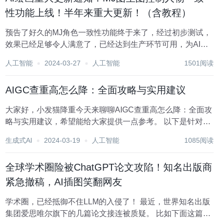
性功能上线！半年来重大更新！（含教程）
预告了好久的MJ角色一致性功能终于来了，经过初步测试，
效果已经足够令人满意了，已经达到生产环节可用，为AI内
容生成带来了极大的提升。 在Midjourney的AI创作中，实现
人工智能
2024-03-27
人工智能
1501阅读
人物形象的一致性始终是一个挑战。在最新推出的一致性功
能中，创作者们终于解决了一个...
AIGC查重高怎么降：全面攻略与实用建议
大家好，小发猫降重今天来聊聊AIGC查重高怎么降：全面攻
略与实用建议，希望能给大家提供一点参考。 以下是针对论
文重复率高的情况，提供一些修改建议和技巧，可以借助此
生成式AI
2024-03-19
人工智能
1085阅读
类工具： AIGC查重高怎么降：全面攻略与实用建议 在学术
研究和内容创作中，AIGC...
全球学术圈险被ChatGPT论文攻陷！知名出版商
紧急撤稿，AI插图笑翻网友
学术圈，已经抵御不住LLM的入侵了！ 最近，世界知名出版
集团爱思唯尔旗下的几篇论文接连被质疑。 比如下面这篇锂