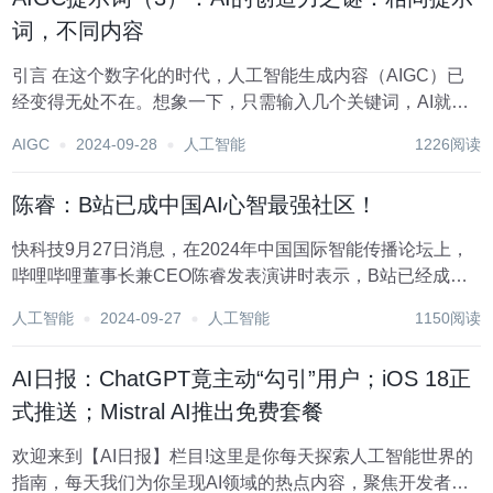
词，不同内容
引言 在这个数字化的时代，人工智能生成内容（AIGC）已
经变得无处不在。想象一下，只需输入几个关键词，AI就能
创作出各种内容，无论是文字、图片，还是其他形式。但这
AIGC
2024-09-28
人工智能
1226阅读
里有个有趣的问题：如果我们给AI相同的提示词，它们生成
的内容会一样吗？这个问题触及了AI内...
陈睿：B站已成中国AI心智最强社区！
快科技9月27日消息，在2024年中国国际智能传播论坛上，
哔哩哔哩董事长兼CEO陈睿发表演讲时表示，B站已经成为
中国AI心智最强的社区。 他指出，AI是B站上年轻人最关注
人工智能
2024-09-27
人工智能
1150阅读
的内容，也是该平台上增长最快的科技领域。 据陈睿介绍，
中国有68%的90后活跃在B站，...
AI日报：​ChatGPT竟主动“勾引”用户；iOS 18正
式推送；Mistral AI推出免费套餐
欢迎来到【AI日报】栏目!这里是你每天探索人工智能世界的
指南，每天我们为你呈现AI领域的热点内容，聚焦开发者，