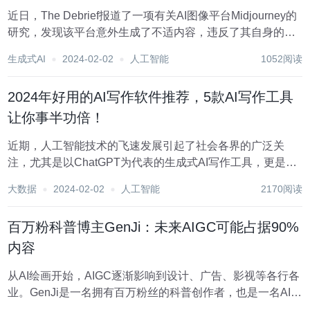
近日，The Debrief报道了一项有关AI图像平台Midjourney的
研究，发现该平台意外生成了不适内容，违反了其自身的使
用准则。Midjourney明确规定用户不得故意创建明确或性内
生成式AI
2024-02-02
人工智能
1052阅读
容，以保持“PG-13”等级，并通过屏蔽特定关键词来实施严格
的过滤...
2024年好用的AI写作软件推荐，5款AI写作工具
让你事半功倍！
近期，人工智能技术的飞速发展引起了社会各界的广泛关
注，尤其是以ChatGPT为代表的生成式AI写作工具，更是成
为了焦点。在众多AI写作工具中，有哪些是真正可靠的呢？
大数据
2024-02-02
人工智能
2170阅读
为了帮助大家有效地利用AI写作工具提升工作效率，我在亲
身体验了市场上大多数AI写作产品后，精...
百万粉科普博主GenJi：未来AIGC可能占据90%
内容
从AI绘画开始，AIGC逐渐影响到设计、广告、影视等各行各
业。GenJi是一名拥有百万粉丝的科普创作者，也是一名AI科
技创业者，他从Photoshop、Premiere等教程起步，将账