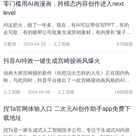
零门槛用AI画漫画，跨模态内容创作进入next
level
AI这把火，烧了一年多。现在，有AI可以帮你写PPT，有的
会写歌，有的能帮公司批量生成营销素材，有的擅长“量子速
读”提炼长文本。总之，几乎每个月都有AI热点出现。 各种热
大数据
2024-04-23
人工智能
876阅读
点背后，有两个事情值得注意: 第一，实践证明，AI落地一定
是贴近已有需求，用原先无法想...
抖音AI特效一键生成宫崎骏画风爆火
动画大师宫崎骏的新作《你想活出怎样的人生》正在国内热
映，与此同时，抖音平台推出了一款宫崎骏动画风格的AI特
效，吸引了超过200万用户的参与。这款特效是电影宣传团
人工智能
2024-04-09
人工智能
1688阅读
队与抖音平台的官方合作项目，旨在通过明星和达人的助
力，为电影的宣传推广增添动力。 然而，这款A...
捏Ta官网体验入口 二次元AI创作助手app免费下
载地址
捏Ta是一家生成式人工智能技术公司，专注于生成式AI内容