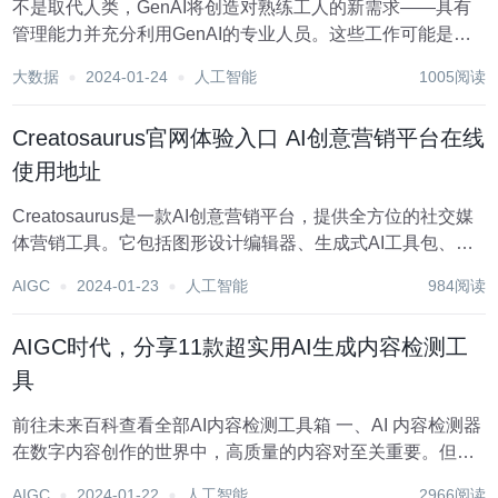
不是取代人类，GenAI将创造对熟练工人的新需求——具有
管理能力并充分利用GenAI的专业人员。这些工作可能是什
么样子的?以下是与GenAI相关的新兴角色列表。 AI提示工程
大数据
2024-01-24
人工智能
1005阅读
师 提示工程师是让像ChatGPT这样的GenAI应用程序提供特
定输出的专家。...
Creatosaurus官网体验入口 AI创意营销平台在线
使用地址
Creatosaurus是一款AI创意营销平台，提供全方位的社交媒
体营销工具。它包括图形设计编辑器、生成式AI工具包、社
交媒体管理、社交收件箱和分析等功能。该平台帮助用户提
AIGC
2024-01-23
人工智能
984阅读
高社交媒体营销效率，降低成本，并提供全面的数据分析。
定价灵活，适用于个人创作者到企业...
AIGC时代，分享11款超实用AI生成内容检测工
具
前往未来百科查看全部AI内容检测工具箱 一、AI 内容检测器
在数字内容创作的世界中，高质量的内容对至关重要。但随
着创建的内容量不断增加，确保内容是原创的、高质量的非
AIGC
2024-01-22
人工智能
2966阅读