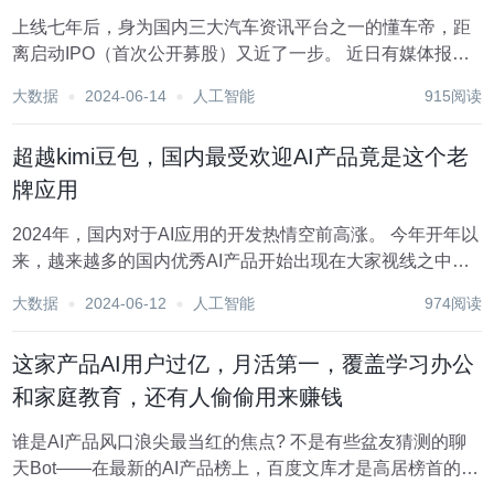
上线七年后，身为国内三大汽车资讯平台之一的懂车帝，距
离启动IPO（首次公开募股）又近了一步。 近日有媒体报道
称，字节正在为旗下业务懂车帝寻求融资，希望募集7亿~8
大数据
2024-06-14
人工智能
915阅读
亿美元，并为上市做准备。本轮融资，懂车帝估值可达30亿
美元。 这是懂车帝首次传出融资消息。上述...
超越kimi豆包，国内最受欢迎AI产品竟是这个老
牌应用
2024年，国内对于AI应用的开发热情空前高涨。 今年开年以
来，越来越多的国内优秀AI产品开始出现在大家视线之中。
但整体来看，这些国内AI产品大多数比较集中于单一的应用
大数据
2024-06-12
人工智能
974阅读
场景，例如聊天机器人、搜索引擎、文本工具、AI 作画等
等，“全能型”AI工具则极少。...
这家产品AI用户过亿，月活第一，覆盖学习办公
和家庭教育，还有人偷偷用来赚钱
谁是AI产品风口浪尖最当红的焦点? 不是有些盆友猜测的聊
天Bot——在最新的AI产品榜上，百度文库才是高居榜首的那