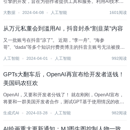
引擎的开发，旨在为创作者提供工具和服务。利用AI技术，
捏Ta致力于帮助用户创作个性化的内容，解决内容生产中的
大数据
2024-04-08
人工智能
1601阅读
难题，从而简化和提高创作效率。该产品定位为AI创作助
手，为用户提供个性化内容生成、二次创作等...
从万元私董会到滥用AI，抖音封杀“割韭菜”内容
又一批账号在抖音“凉了”。 近期，“李一舟”、“海参
哥”、“dada”等多个知识付费类博主的抖音主账号无法被搜
索，以切片分发为主的矩阵账号也“所剩无几”。 此外，一些
人工智能
2024-04-01
人工智能
992阅读
不当利用AI生成虚拟人物的账号内容也被抖音平台下架，比
如生成境外虚假人设博取关注，生成俊...
GPTs大翻车后，OpenAI再宣布给开发者送钱！
美国码农狂欢
OpenAI，又要和开发者分钱了！ 就在刚刚，OpenAI宣布，
将要和一群美国开发者合作，测试GPT基于使用情况的收
入。 此举的目标，是创建一个充满活力的生态系统，让开发
生成式AI
2024-03-28
人工智能
982阅读
者的创造力和影响力得到回报。 今年1月GPT Store正式上线
的同时，OpenA...
AI绘画重大更新通知：MJ图生图控制人物一致