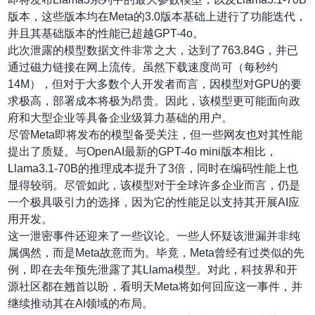
版本，这些版本均在Meta的3.0版本基础上进行了功能迭代，
并且其基础版本的性能已超越GPT-4o。
此次泄露的模型数据文件非常之大，达到了763.84G，并已
通过磁力链接在网上流传。虽然下载速度尚可（每秒约
14M），但对于大多数个人开发者而言，因模型对GPU的要
求极高，部署成本将极为昂贵。因此，该模型更可能面向政
府和大型企业等具备企业级算力基础的用户。
尽管Meta即将发布的模型备受关注，但一些网友也对其性能
提出了质疑。与OpenAI最新的GPT-4o mini版本相比，
Llama3.1-70B的推理成本提升了3倍，同时在编码性能上也
显得较弱。尽管如此，该模型对于全球许多企业而言，仍是
一个极具吸引力的选择，因为它的性能足以支持其开展AI应
用开发。
这一泄密事件还迎来了一些议论。一些人怀疑该泄漏并非纯
属偶然，而是Meta故意而为。毕竟，Meta曾经有过类似的先
例，即在去年预先泄露了其Llama模型。对此，科技界和开
源社区都在翘首以盼，看明天Meta将如何回应这一事件，并
继续推动其在AI领域的布局。