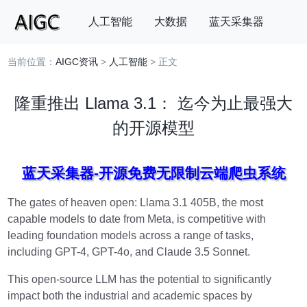
人工智能
大数据
蓝天采集器
当前位置：
AIGC资讯
>
人工智能
> 正文
搜索
隆重推出 Llama 3.1： 迄今为止最强大
的开源模型
蓝天采集器-开源免费无限制云端爬虫系统
The gates of heaven open: Llama 3.1 405B, the most
capable models to date from Meta, is competitive with
leading foundation models across a range of tasks,
including GPT-4, GPT-4o, and Claude 3.5 Sonnet.
This open-source LLM has the potential to significantly
impact both the industrial and academic spaces by