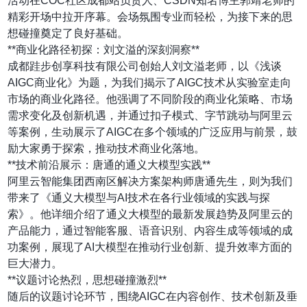
活动在COC社区成都站负责人、CSDN知名博主郭靖老师的
精彩开场中拉开序幕。会场氛围专业而轻松，为接下来的思
想碰撞奠定了良好基础。
**商业化路径初探：刘文溢的深刻洞察**
成都跬步创享科技有限公司创始人刘文溢老师，以《浅谈
AIGC商业化》为题，为我们揭示了AIGC技术从实验室走向
市场的商业化路径。他强调了不同阶段的商业化策略、市场
需求变化及创新机遇，并通过扣子模式、字节跳动与阿里云
等案例，生动展示了AIGC在多个领域的广泛应用与前景，鼓
励大家勇于探索，推动技术商业化落地。
**技术前沿展示：唐通的通义大模型实践**
阿里云智能集团西南区解决方案架构师唐通先生，则为我们
带来了《通义大模型与AI技术在各行业领域的实践与探
索》。他详细介绍了通义大模型的最新发展趋势及阿里云的
产品能力，通过智能客服、语音识别、内容生成等领域的成
功案例，展现了AI大模型在推动行业创新、提升效率方面的
巨大潜力。
**议题讨论热烈，思想碰撞激烈**
随后的议题讨论环节，围绕AIGC在内容创作、技术创新及垂