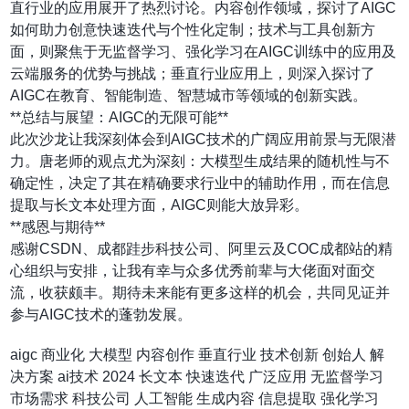
直行业的应用展开了热烈讨论。内容创作领域，探讨了AIGC
如何助力创意快速迭代与个性化定制；技术与工具创新方
面，则聚焦于无监督学习、强化学习在AIGC训练中的应用及
云端服务的优势与挑战；垂直行业应用上，则深入探讨了
AIGC在教育、智能制造、智慧城市等领域的创新实践。
**总结与展望：AIGC的无限可能**
此次沙龙让我深刻体会到AIGC技术的广阔应用前景与无限潜
力。唐老师的观点尤为深刻：大模型生成结果的随机性与不
确定性，决定了其在精确要求行业中的辅助作用，而在信息
提取与长文本处理方面，AIGC则能大放异彩。
**感恩与期待**
感谢CSDN、成都跬步科技公司、阿里云及COC成都站的精
心组织与安排，让我有幸与众多优秀前辈与大佬面对面交
流，收获颇丰。期待未来能有更多这样的机会，共同见证并
参与AIGC技术的蓬勃发展。
aigc
商业化
大模型
内容创作
垂直行业
技术创新
创始人
解
决方案
ai技术
2024
长文本
快速迭代
广泛应用
无监督学习
市场需求
科技公司
人工智能
生成内容
信息提取
强化学习