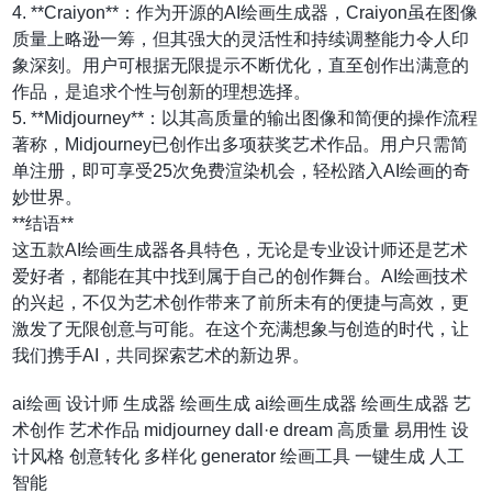
4. **Craiyon**：作为开源的AI绘画生成器，Craiyon虽在图像
质量上略逊一筹，但其强大的灵活性和持续调整能力令人印
象深刻。用户可根据无限提示不断优化，直至创作出满意的
作品，是追求个性与创新的理想选择。
5. **Midjourney**：以其高质量的输出图像和简便的操作流程
著称，Midjourney已创作出多项获奖艺术作品。用户只需简
单注册，即可享受25次免费渲染机会，轻松踏入AI绘画的奇
妙世界。
**结语**
这五款AI绘画生成器各具特色，无论是专业设计师还是艺术
爱好者，都能在其中找到属于自己的创作舞台。AI绘画技术
的兴起，不仅为艺术创作带来了前所未有的便捷与高效，更
激发了无限创意与可能。在这个充满想象与创造的时代，让
我们携手AI，共同探索艺术的新边界。
ai绘画
设计师
生成器
绘画生成
ai绘画生成器
绘画生成器
艺
术创作
艺术作品
midjourney
dall·e
dream
高质量
易用性
设
计风格
创意转化
多样化
generator
绘画工具
一键生成
人工
智能