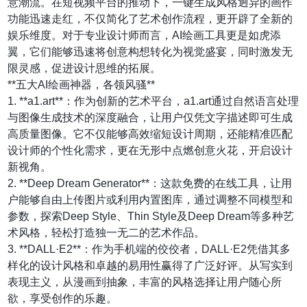
意潮流。在短视频平台的推动下，一键生成风格迥异的画作
功能迅速走红，不仅简化了艺术创作流程，更开辟了全新的
娱乐维度。对于专业设计师而言，AI绘画工具更是如虎添
翼，它们能够迅速将创意构想转化为视觉盛宴，同时激发无
限灵感，促进设计思维的拓展。
**五大AI绘画神器，各领风骚**
1. **a1.art**：作为创新的艺术平台，a1.art通过自然语言处理
与图像生成技术的深度融合，让用户仅凭文字描述即可生成
高质量图像。它不仅能够高效缩短设计周期，还能精准匹配
设计师的个性化需求，更在无形中点燃创意火花，开启设计
新视角。
2. **Deep Dream Generator**：这款免费的在线工具，让用
户能够自由上传图片或利用内置图库，通过调整不同模型和
参数，探索Deep Style、Thin Style及Deep Dream等多种艺
术风格，轻松打造独一无二的艺术作品。
3. **DALL·E2**：作为手机端的佼佼者，DALL·E2凭借其多
样化的设计风格和卓越的易用性赢得了广泛好评。从写实到
表现主义，从漫画到抽象，丰富的风格选择让用户随心所
欲，享受创作的乐趣。