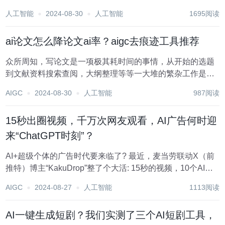
艺术爱好者，只要拥有一台电脑或手机，再加上几个免费的
人工智能
2024-08-30
人工智能
1695阅读
AI绘画工具，就能轻松创造出让人惊叹的作品。2024年的AI
绘画工具不仅更智能，而且使用起来比你想...
ai论文怎么降论文ai率？aigc去痕迹工具推荐
众所周知，写论文是一项极其耗时间的事情，从开始的选题
到文献资料搜索查阅，大纲整理等等一大堆的繁杂工作是极
艰辛的。用AI写论文就不一样了，自动化生成文本为你节省
AIGC
2024-08-30
人工智能
987阅读
了大量时间。优秀的AI工具生成的论文非常完备，能提供摘
要、参考文献、致谢等材料参考，而且还查重率低...
15秒出圈视频，千万次网友观看，AI广告何时迎
来“ChatGPT时刻”？
AI+超级个体的广告时代要来临了? 最近，麦当劳联动X（前
推特）博主“KakuDrop”整了个大活: 15秒的视频，10个AI美
女，1份超大份麦当劳薯条，超1000万次观看，这个用Luma
AIGC
2024-08-27
人工智能
1113阅读
AI的Dream Machine1.5制作的麦当劳AI广告在X上...
AI一键生成短剧？我们实测了三个AI短剧工具，