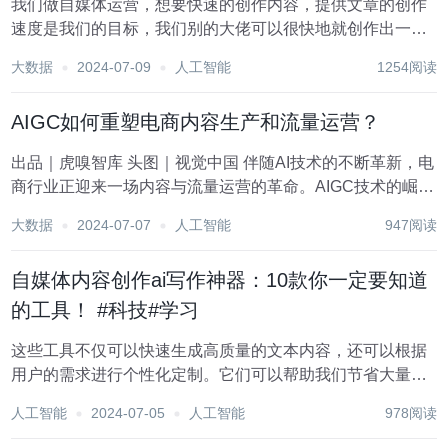
我们做自媒体运营，想要快速的创作内容，提供文章的创作
速度是我们的目标，我们别的大佬可以很快地就创作出一篇
内容，而自己墨迹半天确出不了一个字呢？其实这关乎到创
大数据
2024-07-09
人工智能
1254阅读
作技巧，下面小编就跟大家分享如何利用自媒体工具辅助自
己创作的技巧。 1.七燕写作 这是一个微...
AIGC如何重塑电商内容生产和流量运营？
出品｜虎嗅智库 头图｜视觉中国 伴随AI技术的不断革新，电
商行业正迎来一场内容与流量运营的革命。AIGC技术的崛
起，不仅改变了电商品牌的内容生产方式，更带来电商流量
大数据
2024-07-07
人工智能
947阅读
运营方面前所未有的变革。 本文将探讨AIGC如何重塑电商
领域，并通过具体案例...
自媒体内容创作ai写作神器：10款你一定要知道
的工具！ #科技#学习
这些工具不仅可以快速生成高质量的文本内容，还可以根据
用户的需求进行个性化定制。它们可以帮助我们节省大量的
时间和精力，让我们更加专注于创意和细节的打磨。本文将
人工智能
2024-07-05
人工智能
978阅读
为大家详细介绍几个AI写作工具，让你在写作领域更上一层
楼。 1.元芳写作 这是一个微信公众号...