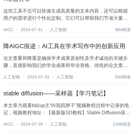
这些工具不仅可以快速生成高质量的文本内容，还可以根据
用户的需求进行个性化定制。它们可以帮助我们节省大量的
时间和精力，让我们更加专注于创意和细节的打磨。本文将
AIGC
2024-07-31
人工智能
984阅读
为大家详细介绍几个AI写作工具，让你在写作领域更上一层
楼。 1.写作兔 这是一个微信公众号...
降AIGC痕迹：AI工具在学术写作中的创新应用
论文查重和降重是确保学术成果原创性及学术诚信的关键步
骤，直接影响我们的学业成果和毕业资格。传统的论文查重
方法主要包括使用查重软件和个人自查，而论文降重通常涉
人工智能
2024-07-31
人工智能
944阅读
及改写、使用同义词替换、内容的扩展和深化，以及正确的
引用和注释等方式来增强原创性。 然而，这些传统...
stable diffusion——采样器【学习笔记】
本文章为观看b站up主“叫我四胖子”视频教程过程中记录的笔
记，视频教程地址：【最新版SD教程】Stable Diffusion保姆
级教程 零基础入门到精通 AI人工智能绘图 轻松掌握AIGC AI
AIGC
2024-07-28
人工智能
1348阅读
动画视频 写真 设计摄影效果图一键生成_哔哩哔哩_bilib...