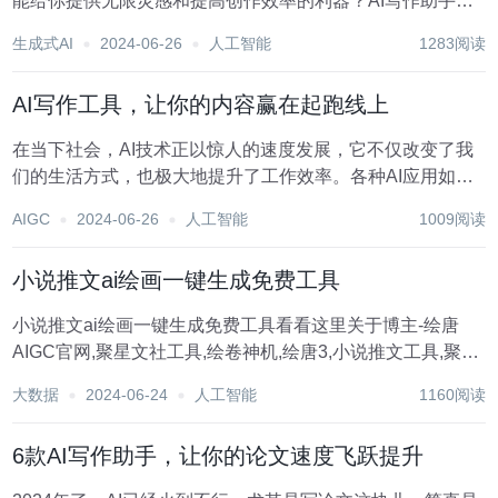
能给你提供无限灵感和提高创作效率的利器？AI写作助手就
是你的绝佳选择！现在我向大家推荐几款好用的AI写作助
生成式AI
2024-06-26
人工智能
1283阅读
手，它们将让你的创作之旅更加流畅、富有创意。 1.飞鸟写
作 这是一个微信公众号 面向...
AI写作工具，让你的内容赢在起跑线上
在当下社会，AI技术正以惊人的速度发展，它不仅改变了我
们的生活方式，也极大地提升了工作效率。各种AI应用如写
作助手、绘画软件、音频编辑工具以及图像处理软件层出不
AIGC
2024-06-26
人工智能
1009阅读
穷，它们正帮助我们以更高效的方式完成各种任务。特别是
AI写作工具，它们已经成为许多写作者的得力助...
小说推文ai绘画一键生成免费工具
小说推文ai绘画一键生成免费工具看看这里关于博主-绘唐
AIGC官网,聚星文社工具,绘卷神机,绘唐3,小说推文工具,聚星
文社官网,小说推文...
大数据
2024-06-24
人工智能
1160阅读
6款AI写作助手，让你的论文速度飞跃提升