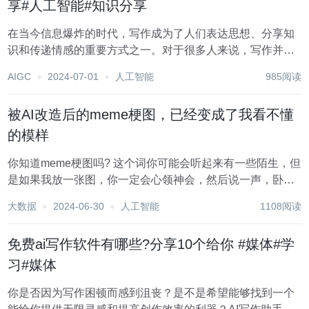
享#人工智能#知识分享
在当今信息爆炸的时代，写作成为了人们表达思想、分享知
识和传递情感的重要方式之一。对于很多人来说，写作并非
易事。我们会陷入困境，无法找到灵感，我们会苦恼于语言
AIGC
2024-07-01
人工智能
985阅读
表达的准确性，还有时候我们可能遭遇到了创作瓶颈，随着
科技的进步和人工智能技术的发展，AI写作工具成为...
被AI改造后的meme梗图，已经变成了我看不懂
的模样
你知道meme梗图吗? 这个词你可能会听起来有一些陌生，但
是如果我放一张图，你一定会心领神会，然后说一声，卧
槽，就这玩意啊。 上面的这张著名的黑人问号，就是
大数据
2024-06-30
人工智能
1108阅读
meme。 它诞生自于希腊词语“Mimema”，通常被解释为“被
模仿的想法” 也可以代指为，我们通常...
免费ai写作软件有哪些?分享10个给你 #媒体#学
习#媒体
你是否因为写作困顿而感到沮丧？是不是希望能够找到一个