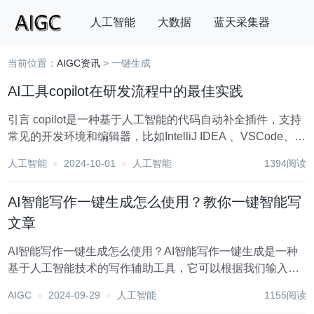
人工智能
大数据
蓝天采集器
当前位置：
AIGC资讯
> 一键生成
搜索
AI工具copilot在研发流程中的最佳实践
引言 copilot是⼀种基于⼈⼯智能的代码⾃动补全插件，支持
常见的开发环境和编辑器，比如IntelliJ IDEA 、VSCode、
Visual Studio等。本文将演示在编码、代码review、单元测
人工智能
2024-10-01
人工智能
1394阅读
试等迭代各阶段copilot 的使用方式和技巧，...
AI智能写作一键生成怎么使用？教你一键智能写
文章
AI智能写作一键生成怎么使用？AI智能写作一键生成是一种
基于人工智能技术的写作辅助工具，它可以根据我们输入的
主题、关键词或要求，自动生成符合要求的文章、段落或句
AIGC
2024-09-29
人工智能
1155阅读
子。这种技术在现代写作中发挥着越来越重要的作用，能够