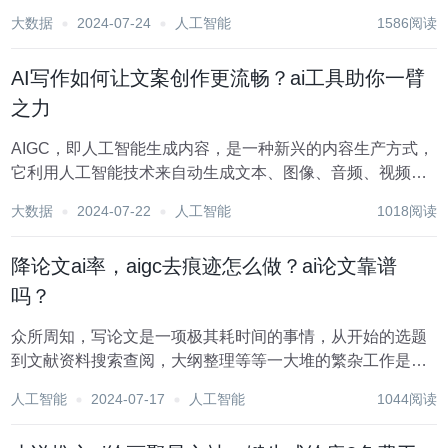
改文本和增添原创内容，虽必要但耗时且成效不一。 鉴于
大数据
2024-07-24
人工智能
1586阅读
此，应用AI工具进行AIGC降重成为了一个高效的解决方案。
这些工具可以帮助学生快速降低论文查重率...
AI写作如何让文案创作更流畅？ai工具助你一臂
之力
AIGC，即人工智能生成内容，是一种新兴的内容生产方式，
它利用人工智能技术来自动生成文本、图像、音频、视频等
多种形式的内容即进入实际应用层面。 所以AI不再是高深
大数据
2024-07-22
人工智能
1018阅读
的、让人望尘莫及的算力算法，而是真实地贴近了我们的生
活，人人都能使用AI。以前的UGC（人工...
降论文ai率，aigc去痕迹怎么做？ai论文靠谱
吗？
众所周知，写论文是一项极其耗时间的事情，从开始的选题
到文献资料搜索查阅，大纲整理等等一大堆的繁杂工作是极
艰辛的。用AI写论文就不一样了，自动化生成文本为你节省
人工智能
2024-07-17
人工智能
1044阅读
了大量时间。优秀的AI工具生成的论文非常完备，能提供摘
要、参考文献、致谢等材料参考，而且还查重率低...