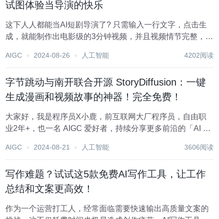
试图体验当导演的快乐
这下人人都能当AI短剧导演了? 只需输入一行文字，点击生
成，就能制作出电影级的3分钟视频，并且视频情节完整，能
为角色智能配音，自动配有字幕、bgm，无需后期编辑。 你
AIGC
2024-08-26
人工智能
4202阅读
可以轻松利用它让哥斯拉和金刚联手击败泰坦。 让拜登和特
朗普在海滩邂逅美人鱼。 让路飞只...
字节跳动与南开联合开源 StoryDiffusion：一键
生成漫画和视频故事的神器！完全免费！
大家好，我是程序员X小鹿，前互联网大厂程序员，自由职
业2年+，也一名 AIGC 爱好者，持续分享更多前沿的「AI 工
具」和「AI副业玩法」，欢迎一起交流~ 漫画，是多少人童
AIGC
2024-08-21
人工智能
3606阅读
年的回忆啊！ 记得小学时的同桌，经常支起课本，后面夹着
一本漫画书在看。（哈哈...
写作难题？试试这5款免费AI写作工具，让工作
总结和文案更高效！
作为一个运营打工人，经常面临需要快速输出高质量文案的