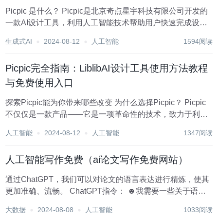
Picpic 是什么？ Picpic是北京奇点星宇科技有限公司开发的
一款AI设计工具，利用人工智能技术帮助用户快速完成设计
任务，提高设计效率和质量。 Picpic 有哪些功能？ 智能设计
生成式AI
2024-08-12
人工智能
1594阅读
辅助：AI技术提供设计建议和自动排版。 一键生成设计：用
户只需...
Picpic完全指南：LiblibAI设计工具使用方法教程
与免费使用入口
探索Picpic能为你带来哪些改变 为什么选择Picpic？ Picpic
不仅仅是一款产品——它是一项革命性的技术，致力于利用
人工智能简化设计流程，提高设计效率和质量。致力于提供
人工智能
2024-08-12
人工智能
1347阅读
便捷的设计解决方案，Picpic旨在为设计师、设计团队以及
对设计有兴趣的个人...
人工智能写作免费（ai论文写作免费网站）
通过ChatGPT，我们可以对论文的语言表达进行精炼，使其
更加准确、流畅。 ChatGPT指令： ☻我需要一些关于语言
优化的建议，特别是在［具体段落］方面。 ☻帮我检查文章
大数据
2024-08-08
人工智能
1033阅读
中可能存在的语法错误，并提供修正建议。 在逻辑结构方