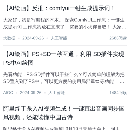
帮助人们快速高效地生成内容，提高写作效率和质...
【AI绘画】反推：comfyui一键生成提示词！
大家好，我是写编程的木木。 探索ComfyUI工作流：一键生
成提示词 工作流我放在文末了，需要的小火伴自取！ 大家
好， 你是否曾想过，如何能让图像处理变得更智能、更便
大数据
2024-09-26
人工智能
2686阅读
捷？ 或者，你是否在寻找一种方法，可以快速为你的图片生
成提示词和标签？如果这些问...
【AI绘画】PS+SD一秒互通，利用 SD插件实现
PS中AI绘图
先看功能，PS-SD插件可以干些什么？可以简单的理解为把
SD置入到了PS中，可以更方便的使用局部重绘等功能： 1.
文生图，如同正常使用SD，在PS中直接生成智能对象图片
AIGC
2024-09-26
人工智能
1484阅读
2.图生图，使用PS直接拼接草图，一键生成效果图 3.局部重
绘，PS有更强大的选...
阿里终于杀入AI视频生成！一键直出音画同步国
风视频，还能读懂中国古诗
阿里终于杀入AI视频生成赛道! 9月19日云栖大会上，阿里