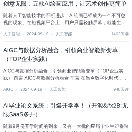
创意无限：五款AI绘画应用，让艺术创作更简单
随着人工智能技术的不断进步，AI绘画已经成为一个不可忽
视的现象。在短视频平台上，用户只需轻触屏幕，就能生成
风格各异的画作，这种一键生成的特效迅速吸引了大量关
人工智能
2024-09-16
人工智能
1462阅读
注。AI绘画技术的快速发展，不仅让艺术创作变得更加便
捷，也为人们提供了新的娱乐方式。AI绘画技术的发...
AIGC与数据分析融合，引领商业智能新变革
（TOP企业实践）
AIGC与数据分析融合，引领商业智能新变革（TOP企业实
践） 前言 AIGC与数据分析融合 前言 在当今数字化时代，数
据已成为企业发展的核心资产，而如何从海量数据中挖掘出
AIGC
2024-09-16
人工智能
948阅读
有价值的信息，成为了企业面临的重要挑战。随着人工智能
技术的飞...
AI毕业论文系统：引爆开学季！（开源&#x2B;无
限SaaS多开）
随着9月份开学时间的到来，又有一大批的应届毕业生即将踏