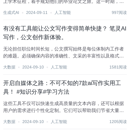
上学术征程，着手规划他们的毕业论文之旅。这一时期，不
仅标志着学术探索的新篇章，也预示着论文服务市场即将迎
生成式AI
2024-09-11
人工智能
997阅读
来一个活力四溢的旺季。 那么，如何精准把握这一市场机
遇，成为风口上的弄潮儿，分享其带来的红利呢?...
有没有工具能让公文写作变得简单快捷？ 笔灵AI
写作，公文创作新体验。
无论担任职位时间长短，公文撰写始终是每位体制内工作者
的难题。必须确保内容的准确性、文采的丰富性以及格式的
规范，这些要求繁多且频繁出现，令人备感痛苦，实在是苦
大数据
2024-09-10
人工智能
1581阅读
不堪言！ 为提升公文写作的效率，不得不提及当前广受欢迎
的人工智能工具。体验一次后，便对其爱不释手，...
开启自媒体之路：不可不知的7款ai写作实用工
具！ #知识分享#学习方法
这些工具不仅可以快速生成高质量的文本内容，还可以根据
用户的需求进行个性化定制。它们可以帮助我们节省大量的
时间和精力，让我们更加专注于创意和细节的打磨。本文将
大数据
2024-09-10
人工智能
1205阅读
为大家详细介绍几个AI写作工具，让你在写作领域更上一层