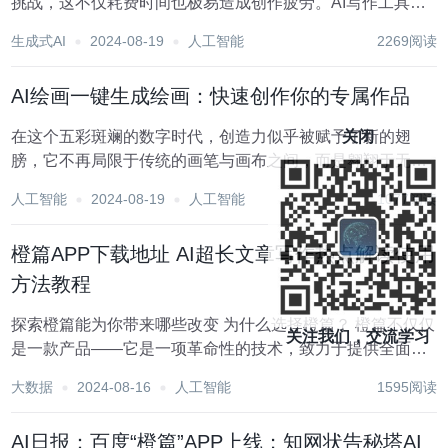
挑战，这不仅耗费时间也极易造成创作疲劳。AI写作工具的
出现极大缓解了这一困境。AI写作工具，简直就是运营人员
生成式AI
2024-08-19
人工智能
2269阅读
的救星，极大提升了写作效率，让文案创作变得轻松而高
效。 今天，我要分享几款免费的AI写作工具，...
AI绘画一键生成绘画：快速创作你的专属作品
关闭
在这个五彩斑斓的数字时代，创造力似乎被赋予了新的翅
膀，它不再局限于传统的画笔与画布之间，而是翱翔于无尽
的算法与数据海洋之中。 你是否曾梦想过，只需轻轻一点，
人工智能
2024-08-19
人工智能
1077阅读
就能将心中的奇思妙想瞬间转化为触手可及的艺术作品？现
在，这一切都不再是遥不可及的幻想，因为有了“a...
橙篇APP下载地址 AI超长文章写作热点解读使用
方法教程
探索橙篇能为你带来哪些改变 为什么选择橙篇？ 橙篇不仅仅
关注我们，交流学习
是一款产品——它是一项革命性的技术，致力于提供全面的
生活、学习、工作辅助。橙篇旨在为用户提供智能全网搜
大数据
2024-08-16
人工智能
1595阅读
索、AI今日热点、多图一键成片、超长文章写作、文件理解
总结等强大功能，以提升工作和学习的效率。...
AI日报：百度“橙篇”APP上线；知网状告秘塔AI