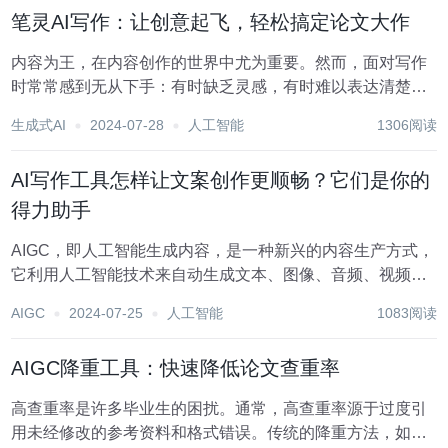
笔灵AI写作：让创意起飞，轻松搞定论文大作
内容为王，在内容创作的世界中尤为重要。然而，面对写作
时常常感到无从下手：有时缺乏灵感，有时难以表达清楚自
己的想法。AI写作助手的出现，为这些问题提供了创新的解
生成式AI
2024-07-28
人工智能
1306阅读
决方案，极大地改变了内容创作的过程。 今天，我将向大家
推荐几款优秀的AI写作助手，这些工具不仅能...
AI写作工具怎样让文案创作更顺畅？它们是你的
得力助手
AIGC，即人工智能生成内容，是一种新兴的内容生产方式，
它利用人工智能技术来自动生成文本、图像、音频、视频等
多种形式的内容即进入实际应用层面。 所以AI不再是高深
AIGC
2024-07-25
人工智能
1083阅读
的、让人望尘莫及的算力算法，而是真实地贴近了我们的生
活，人人都能使用AI。以前的UGC（人工...
AIGC降重工具：快速降低论文查重率
高查重率是许多毕业生的困扰。通常，高查重率源于过度引
用未经修改的参考资料和格式错误。传统的降重方法，如修