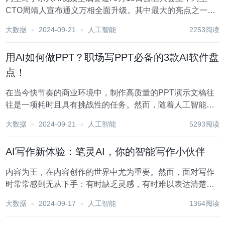
CTO周靖人宣布通义万相全面升级。其中最大的亮点之一便
是通义万相全自研AI视频生成大模型同时上线手机端和PC
大数据
2024-09-21
人工智能
2253阅读
端，并且面向公众免费开放。 不用排队、也不用到处借号
了，直接登陆通义万相官网或下载通义Ap...
用AI如何做PPT？职场写PPT必备的3款AI软件盘
点！
在当今快节奏的商业环境中，制作高质量的PPT演示文稿往
往是一项耗时且具有挑战性的任务。然而，随着人工智能技
术的飞速发展，我们现在可以借助AI的力量来简化PPT的制
大数据
2024-09-21
人工智能
5293阅读
作过程。 在这篇文章中，我们将深入探讨如何用AI做PPT，
并为你推荐3款好用的AI一键生成P...
AI写作新体验：笔灵AI，你的智能写作小伙伴
内容为王，在内容创作的世界中尤为重要。然而，面对写作
时常常感到无从下手：有时缺乏灵感，有时难以表达清楚自
己的想法。AI写作助手的出现，为这些问题提供了创新的解
大数据
2024-09-17
人工智能
1364阅读
决方案，极大地改变了内容创作的过程。 今天，我将向大家
推荐几款优秀的AI写作助手，这些工具不仅能...