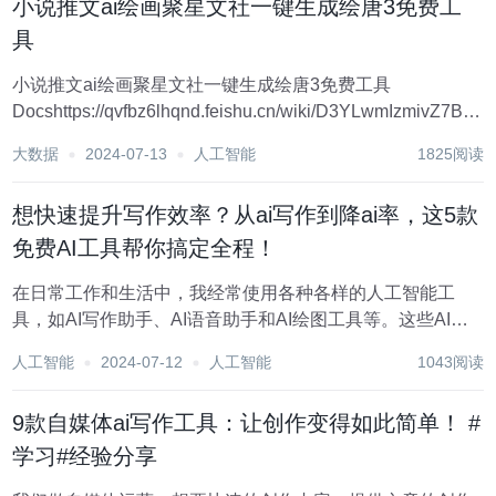
小说推文ai绘画聚星文社一键生成绘唐3免费工
具
小说推文ai绘画聚星文社一键生成绘唐3免费工具
Docshttps://qvfbz6lhqnd.feishu.cn/wiki/D3YLwmIzmivZ7BkD
支持单镜精绘，可以根据故事情节进行单镜头绘图调整，并
大数据
2024-07-13
人工智能
1825阅读
支持对SD各类模型的自...
想快速提升写作效率？从ai写作到降ai率，这5款
免费AI工具帮你搞定全程！
在日常工作和生活中，我经常使用各种各样的人工智能工
具，如AI写作助手、AI语音助手和AI绘图工具等。这些AI工
具显著提升了我的工作效率，并极大地简化了我的日常任
人工智能
2024-07-12
人工智能
1043阅读
务。作为一名AI工具的忠实爱好者，我搜集了许多免费的AI
工具，并发现它们特别适合国内用户使用。...
9款自媒体ai写作工具：让创作变得如此简单！ #
学习#经验分享