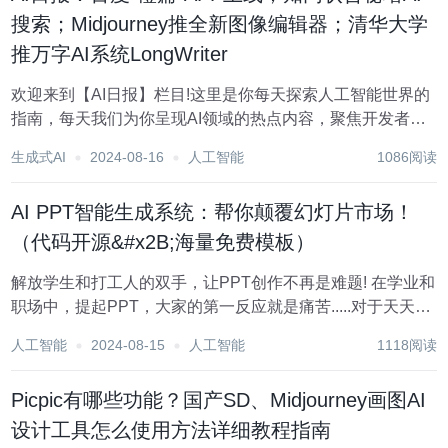
搜索；Midjourney推全新图像编辑器；清华大学
推万字AI系统LongWriter
欢迎来到【AI日报】栏目!这里是你每天探索人工智能世界的
指南，每天我们为你呈现AI领域的热点内容，聚焦开发者，
助你洞悉技术趋势、了解创新AI产品应用。 新鲜AI产品点击
生成式AI
2024-08-16
人工智能
1086阅读
了解:https://top.aibase.com/ 1、百度AI原生应用“橙篇”APP...
AI PPT智能生成系统：帮你颠覆幻灯片市场！
（代码开源&#x2B;海量免费模板）
解放学生和打工人的双手，让PPT创作不再是难题! 在学业和
职场中，提起PPT，大家的第一反应就是痛苦.....对于天天和
PPT打交道的学生和打工人来说，这3个字母就像是"熬夜"的
人工智能
2024-08-15
人工智能
1118阅读
同义词，让人不禁想起那些深夜赶工、对着电脑屏幕发呆的
日子! 而现在，为了救各位...
Picpic有哪些功能？国产SD、Midjourney画图AI
设计工具怎么使用方法详细教程指南