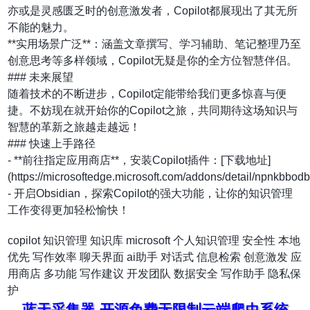
亦或是灵感匮乏时的创意激发者，Copilot都展现出了其无所
不能的魅力。
**实用场景广泛**：涵盖文章撰写、学习辅助、笔记整理乃至
创意思考等多样领域，Copilot无疑是你的全方位智慧伴侣。
### 未来展望
随着技术的不断进步，Copilot定能带给我们更多惊喜与便
捷。不妨现在就开始你的Copilot之旅，共同期待这场知识与
智慧的革新之旅越走越远！
### 快速上手路径
- **前往指定应用商店**，安装Copilot插件：[下载地址]
(https://microsoftedge.microsoft.com/addons/detail/npnkbbo
- 开启Obsidian，探索Copilot的强大功能，让你的知识管理
工作变得更加轻松愉快！
copilot
知识管理
知识库
microsoft
个人知识管理
安全性
本地
优先
写作效率
聊天界面
ai助手
对话式
信息检索
创意激发
应
用商店
多功能
写作建议
开发团队
数据安全
写作助手
隐私保
护
蓝天采集器-开源免费无限制云端爬虫系统