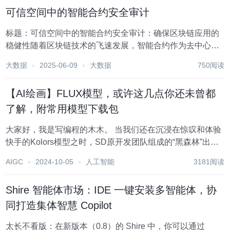
解这两者的差异以及如何根据具体需求进行选择...
可信空间中的智能合约安全审计
标题：可信空间中的智能合约安全审计：确保区块链应用的
稳健性随着区块链技术的飞速发展，智能合约作为去中心化
应用（DApps）的核心组件，正逐渐改变着数字世界的交互
大数据
2025-06-09
大数据
750阅读
方式。智能合约是一段自动执行的程序代码，能够在满足特
定条件时，无需第三方干预即可执行预设操作。然...
【AI绘画】FLUX模型，或许这几点你还未曾都
了解，附常用模型下载包
大家好，我是写编程的木木。 当我们还在沉浸在惊叹和体验
快手的Kolors模型之时，SD原开发团队组成的“黑森林”出的
FLUX模型就袭来了。我们不得不感叹FLUX模型给我们带来
AIGC
2024-10-05
人工智能
3181阅读
的冲击，模型所绘制的画面质感、精细度的确让我们眼前一
亮，之前发布的SD3开源模型...
Shire 智能体市场：IDE 一键安装多智能体，协
同打造集体智慧 Copilot
太长不看版：在新版本（0.8）的 Shire 中，你可以通过