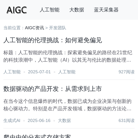
人工智能
大数据
蓝天采集器
当前位置：
AIGC资讯
> 开发团队
搜索
人工智能的伦理挑战：如何避免偏见
标题：人工智能的伦理挑战：探索避免偏见的路径在21世纪
的科技浪潮中，人工智能（AI）以其无与伦比的数据处理能
力和学习速度，正逐步渗透至社会生活的每一个角落，从医
人工智能
2025-07-01
人工智能
927阅读
疗健康、教育、金融到城市管理，无一不彰显其变革性的力
量。然而，随着AI应用的日益广泛，一系列伦理...
数据驱动的产品开发：从需求到上市
在当今这个信息爆炸的时代，数据已成为企业决策与创新的
核心驱动力。特别是在产品开发领域，数据驱动的方法论正
逐步取代传统经验主义，引领着从需求洞察到产品上市的全
生成式AI
2025-06-16
大数据
631阅读
过程变革。这一过程不仅提高了产品开发效率，还极大地增
强了产品的市场竞争力。本文将深入探讨数据驱动的产...
爬虫中的分布式存储方案