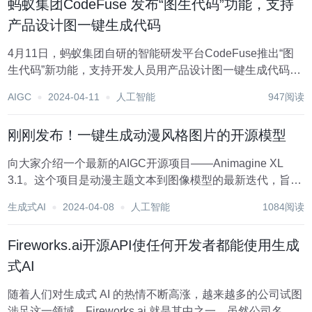
蚂蚁集团CodeFuse 发布“图生代码”功能，支持
产品设计图一键生成代码
4月11日，蚂蚁集团自研的智能研发平台CodeFuse推出“图
生代码”新功能，支持开发人员用产品设计图一键生成代码，
大幅提升前端页面的开发效率。目前相关功能正在内测。 和
AIGC
2024-04-11
人工智能
947阅读
很多互联网公司一样，蚂蚁集团正在内部全面推行AI编程，
使用CodeFuse支持日常研...
刚刚发布！一键生成动漫风格图片的开源模型
向大家介绍一个最新的AIGC开源项目——Animagine XL
3.1。这个项目是动漫主题文本到图像模型的最新迭代，旨在
为用户提供更加优化和强大的动漫图像生成体验。 在
生成式AI
2024-04-08
人工智能
1084阅读
Animagine XL 3.1中，开发团队着重优化了几个关键方面，
以确保模型...
Fireworks.ai开源API使任何开发者都能使用生成
式AI
随着人们对生成式 AI 的热情不断高涨，越来越多的公司试图
涉足这一领域。Fireworks.ai 就是其中之一。虽然公司名气