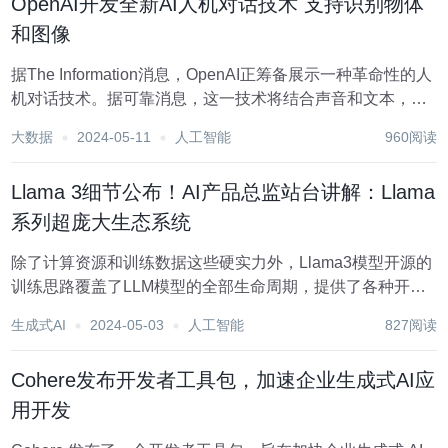
OpenAI开发全新AI人机对话技术 支持识别物体
和图像
据The Information消息，OpenAI正筹备展示一种革命性的人
机对话技术。据可靠消息，这一技术将结合声音和文本，不
仅能与用户进行流畅的交流，还具备识别物体和图像的能
大数据
2024-05-11
人工智能
960阅读
力，为用户带来前所未有的交互体验。 ChatGPT的开发团队
已经向部分客户展示了...
Llama 3细节公布！AI产品总监站台讲解：Llama
系列超庞大生态系统
除了计算资源和训练数据这些硬实力外，Llama3模型开源的
训练思路覆盖了LLM模型的全部生命周期，提供了各种开源
生态系统下的工具。 Llama3的开源，再次掀起了一场大模型
生成式AI
2024-05-03
人工智能
827阅读
的热战，各家争相测评、对比模型的能力，也有团队在进行
微调，开发衍生模型。 最近，M...
Cohere发布开发者工具包，加速企业生成式AI应
用开发