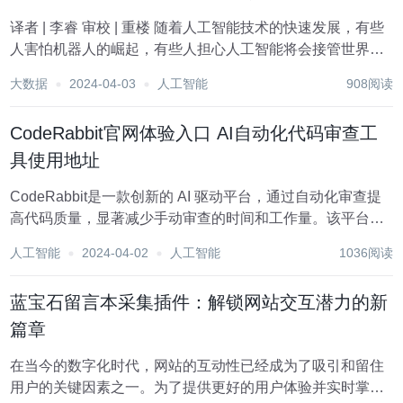
译者 | 李睿 审校 | 重楼 随着人工智能技术的快速发展，有些
人害怕机器人的崛起，有些人担心人工智能将会接管世界。
但是人们需要了解人工智能的未来发展，以及电子生命形式
大数据
2024-04-03
人工智能
908阅读
将会如何诞生。 本文不仅介绍电子生命形式将如何诞生，而
且还将详细描述神经矩阵的关键元...
CodeRabbit官网体验入口 AI自动化代码审查工
具使用地址
CodeRabbit是一款创新的 AI 驱动平台，通过自动化审查提
高代码质量，显著减少手动审查的时间和工作量。该平台提
供代码变更的逐行反馈，建议改进和纠正，以增强代码的效
人工智能
2024-04-02
人工智能
1036阅读
率和健壮性。 点击前往CodeRabbit官网体验入口 谁可以从
CodeRabbit...
蓝宝石留言本采集插件：解锁网站交互潜力的新
篇章
在当今的数字化时代，网站的互动性已经成为了吸引和留住
用户的关键因素之一。为了提供更好的用户体验并实时掌握