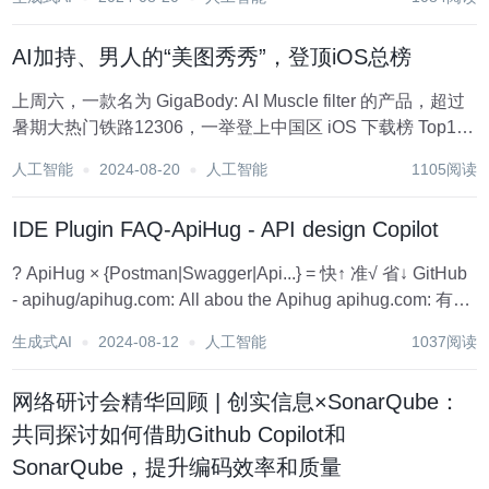
NPC的文本数量，但玩家仍不满足于现有NPC的表现。如
今，这个情况发生了转变。 逆水寒作为国内首家...
AI加持、男人的“美图秀秀”，登顶iOS总榜
上周六，一款名为 GigaBody: AI Muscle filter 的产品，超过
暑期大热门铁路12306，一举登上中国区 iOS 下载榜 Top1。
这款产品被大家戏称为“男人的’美图秀秀’”，主要能实现一键
人工智能
2024-08-20
人工智能
1105阅读
加肌肉的身材美化，所谓“小手一点，少练10年”...
IDE Plugin FAQ-ApiHug - API design Copilot
? ApiHug × {Postman|Swagger|Api...} = 快↑ 准√ 省↓ GitHub
- apihug/apihug.com: All abou the Apihug apihug.com: 有
爱，有温度，有质量，有信...
生成式AI
2024-08-12
人工智能
1037阅读
网络研讨会精华回顾 | 创实信息×SonarQube：
共同探讨如何借助Github Copilot和
SonarQube，提升编码效率和质量