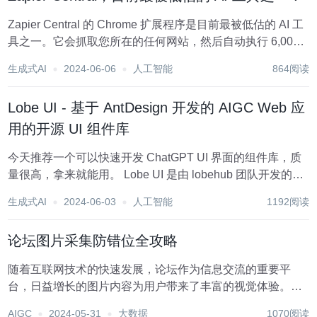
Zapier Central 的 Chrome 扩展程序是目前最被低估的 AI 工
具之一。它会抓取您所在的任何网站，然后自动执行 6,000
多个应用程序中的操作。 开发团队为了节省时间而实施的一
生成式AI
2024-06-06
人工智能
864阅读
个简单用例：在我们深入讨论之前，先简单介绍一下背景：
@th...
Lobe UI - 基于 AntDesign 开发的 AIGC Web 应
用的开源 UI 组件库
今天推荐一个可以快速开发 ChatGPT UI 界面的组件库，质
量很高，拿来就能用。 Lobe UI 是由 lobehub 团队开发的一
套 web UI 组件库，和我之前推荐的很多通用型的 UI 组件库
生成式AI
2024-06-03
人工智能
1192阅读
不同，Lobe UI 是专门为目前火热的 AIGC...
论坛图片采集防错位全攻略
随着互联网技术的快速发展，论坛作为信息交流的重要平
台，日益增长的图片内容为用户带来了丰富的视觉体验。然
而，随之而来的图片采集问题也逐渐凸显，尤其是采集过程
AIGC
2024-05-31
大数据
1070阅读