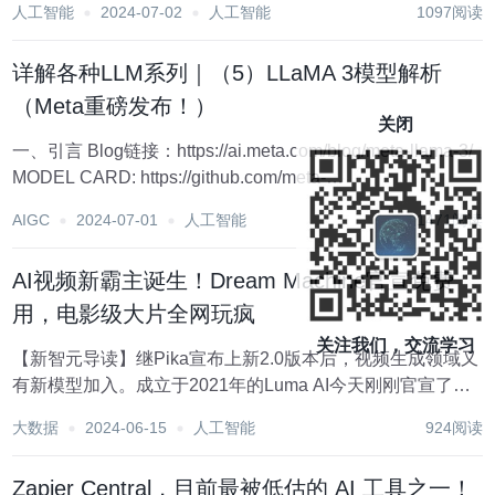
人工智能
2024-07-02
人工智能
1097阅读
航站，它不仅为你提供了一个发现和使用AI工具的便捷平
台，更为你打开了一扇通往AI世界的大门...
详解各种LLM系列｜（5）LLaMA 3模型解析
（Meta重磅发布！）
关闭
一、引言 Blog链接：https://ai.meta.com/blog/meta-llama-3/
MODEL CARD: https://github.com/meta-
llama/llama3/blob/main/MODEL_CARD.md 体...
AIGC
2024-07-01
人工智能
1471阅读
AI视频新霸主诞生！Dream Machine官宣免费
用，电影级大片全网玩疯
关注我们，交流学习
【新智元导读】继Pika宣布上新2.0版本后，视频生成领域又
有新模型加入。成立于2021年的Luma AI今天刚刚官宣了文
生视频/图生视频模型Dream Machine，而且提供免费使用
大数据
2024-06-15
人工智能
924阅读
API，高质量的生成效果获得了很多网友的好评。 视频生成
领域，又添一员...
Zapier Central，目前最被低估的 AI 工具之一！