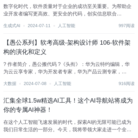
数字化时代，软件质量对于企业的成功至关重要。为帮助企
业开发者编写更高效、更安全的代码，创实信息联合
SonarQube于2024年6月19日成功举办了一场网络研讨会。
生成式AI
2024-07-11
人工智能
997阅读
本次研讨会以“如何借助Github Copilot和SonarQube，加速
编写高质量代码”...
【愚公系列】软考高级-架构设计师 106-软件架
构的演化和定义
? 作者简介，愚公搬代码 ?《头衔》：华为云特约编辑，华
为云云享专家，华为开发者专家，华为产品云测专家，
CSDN博客专家，CSDN商业化专家，阿里云专家博主，阿
大数据
2024-07-08
人工智能
916阅读
里云签约作者，腾讯云优秀博主，腾讯云内容共创官，掘金
优秀博主，亚马逊技领云博主，51CTO博客专...
汇集全球1.5w精选AI工具！这个AI导航站将成为
你的专属AI神器！
在这个人工智能飞速发展的时代，探索AI的无限可能已成为
我们日常生活的一部分。今天，我将带领大家走进一个全新
的世界——AIbase，一个集AI工具、教程、资讯于一体的导