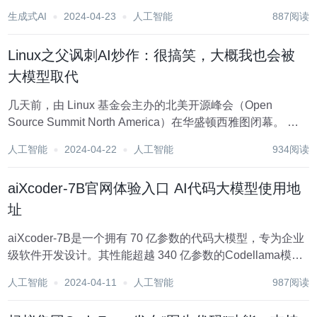
用AI代码助手。值得一提的是，这一比例在2023年初尚不足
生成式AI
2024-04-23
人工智能
887阅读
10%。 根据对598位大型企业软件工程领导者的调查，截
至...
Linux之父讽刺AI炒作：很搞笑，大概我也会被
大模型取代
几天前，由 Linux 基金会主办的北美开源峰会（Open
Source Summit North America）在华盛顿西雅图闭幕。 会
上，Linux 之父 Linus Torvalds 与其好友、Verizon 开源项目
人工智能
2024-04-22
人工智能
934阅读
办公室负责人 Dirk Ho...
aiXcoder-7B官网体验入口 AI代码大模型使用地
址
aiXcoder-7B是一个拥有 70 亿参数的代码大模型，专为企业
级软件开发设计。其性能超越 340 亿参数的Codellama模
型，在真实开发场景下表现卓越。支持算法题和多文件复杂
人工智能
2024-04-11
人工智能
987阅读
代码场景，生成完整代码块、偏好短小代码，提升维护成
本、代码质量。开源且可...