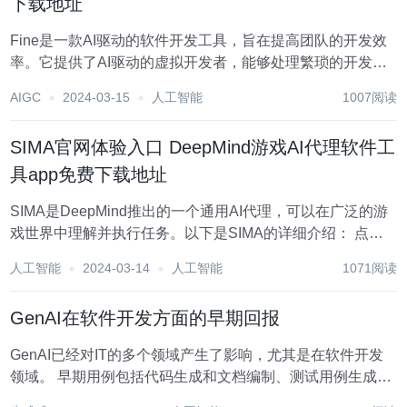
下载地址
Fine是一款AI驱动的软件开发工具，旨在提高团队的开发效
率。它提供了AI驱动的虚拟开发者，能够处理繁琐的开发任
务，快速消化技术债务，并重振陷入停滞的项目。Fine的AI
AIGC
2024-03-15
人工智能
1007阅读
开发者可以深入分析代码库，自动生成规格说明，为您指明
前进的方向。它们可以自动分支、提交...
SIMA官网体验入口 DeepMind游戏AI代理软件工
具app免费下载地址
SIMA是DeepMind推出的一个通用AI代理，可以在广泛的游
戏世界中理解并执行任务。以下是SIMA的详细介绍： 点击
前往「SIMA」官网体验入口 SIMA工作原理 SIMA是一个多
人工智能
2024-03-14
人工智能
1071阅读
世界AI代理，可以接收自然语言指令在游戏环境中执行任
务，而无需游戏源...
GenAI在软件开发方面的早期回报
GenAI已经对IT的多个领域产生了影响，尤其是在软件开发
领域。 早期用例包括代码生成和文档编制、测试用例生成和
测试自动化，以及代码优化和重构等。 尽管如此，软件开发