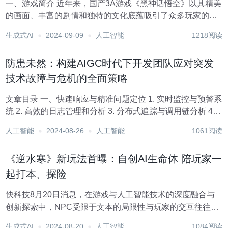
一、游戏简介 近年来，国产3A游戏《黑神话悟空》以其精美
的画面、丰富的剧情和独特的文化底蕴吸引了众多玩家的关
注。这款游戏以中国古典名著《西游记》为背景，讲述了孙
生成式AI
2024-09-09
人工智能
1218阅读
悟空历经磨难，最终成长为斗战胜佛的故事。在游戏制作过
程中，开发团队大胆创新，将AI绘画技术融入其...
防患未然：构建AIGC时代下开发团队应对突发
技术故障与危机的全面策略
文章目录 一、快速响应与精准问题定位 1. 实时监控与预警系
统 2. 高效的日志管理和分析 3. 分布式追踪与调用链分析 4.
紧急响应机制 二、建立健全的应急预案与备份机制 1. 制定详
人工智能
2024-08-26
人工智能
1061阅读
尽的应急预案 2. 定期应急演练 3. 数据备份与...
《逆水寒》新玩法首曝：自创AI生命体 陪玩家一
起打本、探险
快科技8月20日消息，在游戏与人工智能技术的深度融合与
创新探索中，NPC受限于文本的局限性与玩家的交互往往存
在刻板、机械化的特点，即使游戏公司投入人力物力丰富
生成式AI
2024-08-20
人工智能
1084阅读