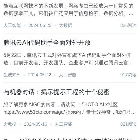
随着互联网技术的不断发展，网络爬虫已经成为一种常见的
数据获取工具。它们被广泛应用于信息检索、数据分析、机
器学习等领域。而“iwshop爬虫”作为众多爬虫中的一种，具
人工智能
2024-05-23
大数据
826阅读
有其独特的特点和应用场景。本文将对“iwshop爬虫”的原
理、实际应用以及潜在风险进行详细的...
腾讯云AI代码助手全面对外开放
5月22日，腾讯云正式对外宣布旗下AI代码助手全面对外开
放，目前开发者、开发团队、企业客户可以通过腾讯云官网
在线体验。 腾讯云AI代码助手是一款定位代码智能补全和生
生成式AI
2024-05-22
人工智能
917阅读
成的数字化工具，它基于腾讯混元代码模型，可以为开发
者、开发团队及企业客户提供安全合规、高粘...
与机器对话：揭示提示工程的十个秘密
想了解更多AIGC的内容，请访问： 51CTO AI.x社区
https://www.51cto.com/aigc/ 提示的力量十分神奇，我们只需
抛出几个近似人类语言的单词，就能得到一个格式和结构都
大数据
2024-05-16
人工智能
821阅读
良好的答案。没有什么话题是晦涩难懂的，没有什么事实是
触...