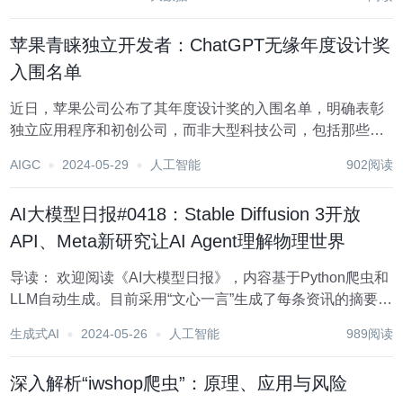
中的错位现象，严重影响了用户体验和信息传播的准确性。
本文将从技术与实践的角度出发，深入探讨论坛图片如何...
苹果青睐独立开发者：ChatGPT无缘年度设计奖
入围名单
近日，苹果公司公布了其年度设计奖的入围名单，明确表彰
独立应用程序和初创公司，而非大型科技公司，包括那些提
供人工智能聊天机器人的公司。在当前AppStore模式受到立
AIGC
2024-05-29
人工智能
902阅读
法者和监管机构质疑之际，苹果将目光投向了那些在其平台
上表现突出的中小型应用程序制造商。 在今...
AI大模型日报#0418：Stable Diffusion 3开放
API、Meta新研究让AI Agent理解物理世界
导读： 欢迎阅读《AI大模型日报》，内容基于Python爬虫和
LLM自动生成。目前采用“文心一言”生成了每条资讯的摘要。
标题: 微软刚发布了VASA-1 这个人工智能可以让单张图像具
生成式AI
2024-05-26
人工智能
989阅读
有生动的说话和歌唱能力 摘要: 微软发布了VASA-1人工智
能，...
深入解析“iwshop爬虫”：原理、应用与风险