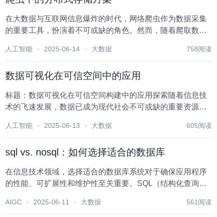
在大数据与互联网信息爆炸的时代，网络爬虫作为数据采集
的重要工具，扮演着不可或缺的角色。然而，随着爬取数据
量的急剧增长，单一节点的存储方案逐渐暴露出存储瓶颈、
人工智能
2025-06-14
大数据
758阅读
处理效率低下等问题。为了应对这些挑战，分布式存储方案
应运而生，成为大型爬虫项目中的关键组件。本文将探...
数据可视化在可信空间中的应用
标题：数据可视化在可信空间构建中的应用探索随着信息技
术的飞速发展，数据已成为现代社会不可或缺的重要资源。
在复杂多变的信息环境中，如何高效、准确地处理和解读数
人工智能
2025-06-13
大数据
605阅读
据，成为提升决策质量与执行效率的关键。在此背景下，数
据可视化技术应运而生，它通过图形、图像、动画等直...
sql vs. nosql：如何选择适合的数据库
在信息技术领域，选择适合的数据库系统对于确保应用程序
的性能、可扩展性和维护性至关重要。SQL（结构化查询语
言）数据库和NoSQL（非结构化查询语言）数据库是两种主
AIGC
2025-06-11
大数据
561阅读
要的数据库类型，它们各自具有独特的优势和适用场景。了