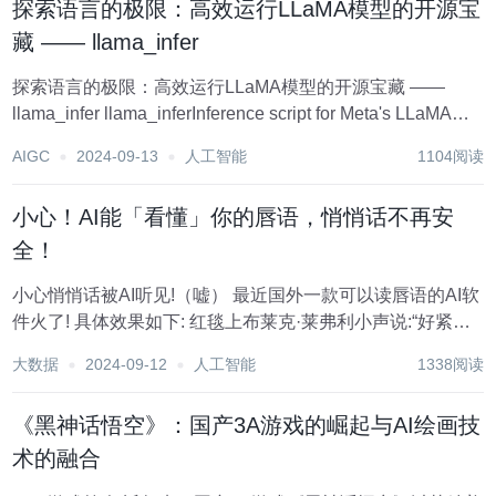
探索语言的极限：高效运行LLaMA模型的开源宝
藏 —— llama_infer
探索语言的极限：高效运行LLaMA模型的开源宝藏 ——
llama_infer llama_inferInference script for Meta's LLaMA
models using Hugging Face wrapper项目地址:htt...
AIGC
2024-09-13
人工智能
1104阅读
小心！AI能「看懂」你的唇语，悄悄话不再安
全！
小心悄悄话被AI听见!（嘘） 最近国外一款可以读唇语的AI软
件火了! 具体效果如下: 红毯上布莱克·莱弗利小声说:“好紧
张”，笑着说话时肉眼很难分辨唇语，但AI可以。 乍一看只能
大数据
2024-09-12
人工智能
1338阅读
看见一排白牙（bushi）的侃爷，唇语也能被轻松破解。 看
完后网友们开始纷...
《黑神话悟空》：国产3A游戏的崛起与AI绘画技
术的融合