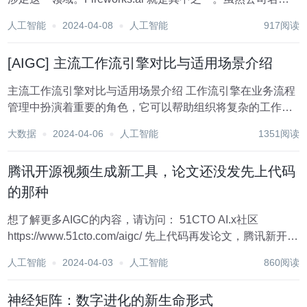
不及 OpenAI、Anthropic 和 Cohere 等大牌厂商，但据该公
人工智能
2024-04-08
人工智能
917阅读
司称，它拥有超过12，000名用户的最大开源模型 AP...
[AIGC] 主流工作流引擎对比与适用场景介绍
主流工作流引擎对比与适用场景介绍 工作流引擎在业务流程
管理中扮演着重要的角色，它可以帮助组织将复杂的工作流
程自动化，降低错误率，提高工作效率。目前市面上有许多
大数据
2024-04-06
人工智能
1351阅读
优秀的工作流引擎，各自都有着独特的优点和适用的场景。
本文将介绍几款主流的工作流引擎，包括它...
腾讯开源视频生成新工具，论文还没发先上代码
的那种
想了解更多AIGC的内容，请访问： 51CTO AI.x社区
https://www.51cto.com/aigc/ 先上代码再发论文，腾讯新开源
文生视频工具火了。 名为MuseV，主打基于视觉条件并行去
人工智能
2024-04-03
人工智能
860阅读
噪的无限长度和高保真虚拟人视频生成。 老规矩，先看...
神经矩阵：数字进化的新生命形式