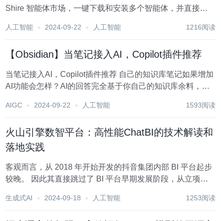
Shire 智能体市场，一键下载和安装多个智能体，并直接在
你的当前项目中使用。与此同时，你还可以 将你的 Shire 代
人工智能
2024-09-22
人工智能
1216阅读
码段或者智能体上传到 Shire 智能体市场。 详...
【Obsidian】当笔记接入AI，Copilot插件推荐
当笔记接入AI，Copilot插件推荐 自己的知识库笔记如果增加
AI功能会怎样？AI的回答完全基于你自己的知识库余料，是
不是很有趣。在插件库中有Copilot插件这款插件，可以实现
AIGC
2024-09-22
人工智能
1593阅读
这个梦想。 一、什么是Copilot？ 我们知道github有一个...
火山引擎数智平台：高性能ChatBI的技术解读和
落地实践
客观而言，从 2018 年开始开发的抖音集团内部 BI 平台起步
较晚。 因此其直接跳过了 BI 平台早期发展阶段，从立项之
初，它的目标便是成为能够满足公司内部几乎所有数据分析
生成式AI
2024-09-18
人工智能
1253阅读
需求的数据分析平台。 在抖音集团内部，BI 平台建设分为以
下几个阶段...