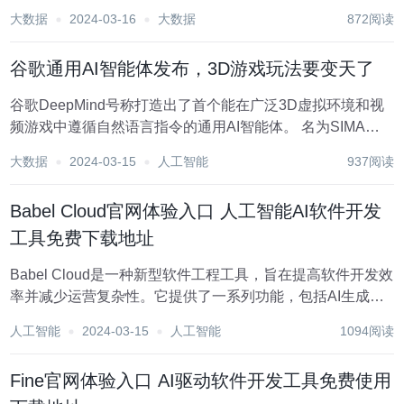
用户的反馈，很多网站都选择了留言本系统来作为与访客沟
大数据
2024-03-16
大数据
872阅读
通的重要桥梁。然而，仅仅有一个留言本功能是远远不够
的，网站管理员还需要能够高效地管理和响应这些留言，...
谷歌通用AI智能体发布，3D游戏玩法要变天了
谷歌DeepMind号称打造出了首个能在广泛3D虚拟环境和视
频游戏中遵循自然语言指令的通用AI智能体。 名为SIMA，
不是NPC，是可以成为玩家拍档，帮忙干活打杂的那种。 比
大数据
2024-03-15
人工智能
937阅读
如，在《模拟山羊3》（Goat Simulator 3）中当司机开开
车： 在...
Babel Cloud官网体验入口 人工智能AI软件开发
工具免费下载地址
Babel Cloud是一种新型软件工程工具，旨在提高软件开发效
率并减少运营复杂性。它提供了一系列功能，包括AI生成组
件、结构化编程、实时编码、全息观察和NoOps。Babel的
人工智能
2024-03-15
人工智能
1094阅读
自我驱动代理能够处理编码、调试、测试、部署等任务，并
自动维护和操作应用程序。...
Fine官网体验入口 AI驱动软件开发工具免费使用