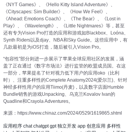
《NYT Games》、《Hello Kitty Island Adventure》、
《Cityscapes: Sim Builder》、《How We Feel》、
《Ahead: Emotions Coach》、《The Bear》、《Lost in
Play》、《Wavelength》、《Little Nightmares》等，甚至
还有专为Vision Pro打造的应用和游戏如Blackbox、Loóna、
Synth Riders以及djay、NBA和Sky Guide。这些应用中，有
几款最初是为iOS打造，随后被引入Vision Pro。
“包容性”部分则进一步展示了苹果全球应用社区的发展，涵
盖了正在通过《数字市场法》进行监管的欧盟成员国。在这
一部分，苹果提名了针对视力低下用户的应用oko（比利
时）、注重多样性的Complete Anatomy2024(爱尔兰)、针对
神经多样性用户的应用Tiimo(丹麦)，以及数字店面Humble
Bundle销售的游戏Unpacking、乌克兰Kovalov Ivan的
Quadline和Crayola Adventures。
来源：https://www.chinaz.com/2024/0529/1619865.shtml
应用程序
chat
chatgpt
gpt
独立开发
app
创意应用
多样性