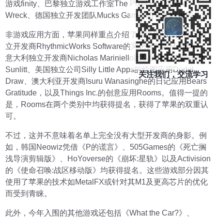
游戏finity、巴黎独立游戏工作室The Pixel Hunt的The
Wreck、德国独立开发团队Mucks Games的The Bear等。
非游戏应用方面，苹果同样重点介绍了独立作品，如印度独
立开发商RhythmicWorks Software的冥想计时器Meditate、
意大利独立开发商Nicholas Mariniello团队的太阳追踪应用
Sunlitt、美国独立公司Silly Little Apps的绘图应用Dudel
关注我们，交流学习
Draw、澳大利亚开发商Isuru Wanasinghe的日记应用Bears
Gratitude，以及Things Inc.的创意应用Rooms。值得一提的
是，Rooms在两个类别中均获得提名，获得了苹果的双重认
可。
不过，这并不意味着名单上完全没有大型开发商的身影。例
如，韩国Neowiz凭借《P的谎言》、505Games的《死亡搁
浅导演剪辑版》、HoYoverse的《崩坏:星轨》以及Activision
的《使命召唤:战区移动版》均获得提名。这些游戏部分因其
使用了苹果的技术如MetalFX或针对其M1及更高芯片的优化
而受到青睐。
此外，今年入围的其他游戏还包括《What the Car?》、