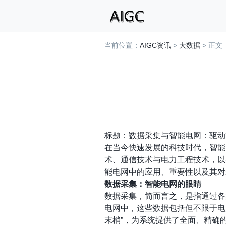
当前位置：
AIGC资讯
>
大数据
> 正文
标题：数据采集与智能电网：驱动
在当今快速发展的科技时代，智能
术、通信技术与电力工程技术，以
能电网中的应用、重要性以及其对
数据采集：智能电网的眼睛
数据采集，简而言之，是指通过各
电网中，这些数据包括但不限于电
末梢”，为系统提供了全面、精确