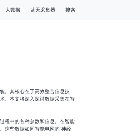
大数据
蓝天采集器
搜索
貌。其核心在于高效整合信息技
术。本文将深入探讨数据采集在智
过程中的各种参数和信息。在智能
。这些数据如同智能电网的“神经