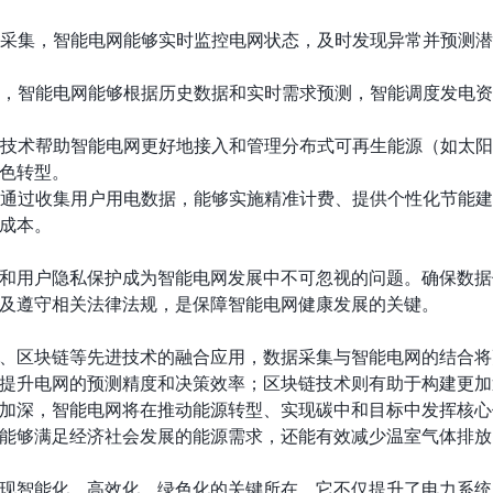
采集，智能电网能够实时监控电网状态，及时发现异常并预测潜
，智能电网能够根据历史数据和实时需求预测，智能调度发电资
技术帮助智能电网更好地接入和管理分布式可再生能源（如太阳
色转型。
通过收集用户用电数据，能够实施精准计费、提供个性化节能建
成本。
和用户隐私保护成为智能电网发展中不可忽视的问题。确保数据
及遵守相关法律法规，是保障智能电网健康发展的关键。
、区块链等先进技术的融合应用，数据采集与智能电网的结合将
提升电网的预测精度和决策效率；区块链技术则有助于构建更加
加深，智能电网将在推动能源转型、实现碳中和目标中发挥核心
能够满足经济社会发展的能源需求，还能有效减少温室气体排放
现智能化、高效化、绿色化的关键所在。它不仅提升了电力系统