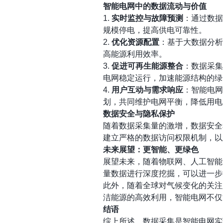
智能电网中的数据流动与价值
1.
实时监控与故障预测
：通过数据
规模停电，提高供电可靠性。
2.
优化资源配置
：基于大数据分析
高能源利用效率。
3.
促进可再生能源整合
：数据采集
电网稳定运行，加速能源结构的绿
4.
用户互动与需求响应
：智能电网
划，共同维护电网平衡，降低用电
数据安全与隐私保护
随着数据采集量的激增，数据安全
建立严格的数据访问权限机制，以
未来展望：更智能、更绿色
展望未来，随着物联网、人工智能
量数据进行深度挖掘，可以进一步
此外，随着全球对气候变化的关注
洁能源的高效利用，智能电网不仅
结语
综上所述，数据采集是智能电网实