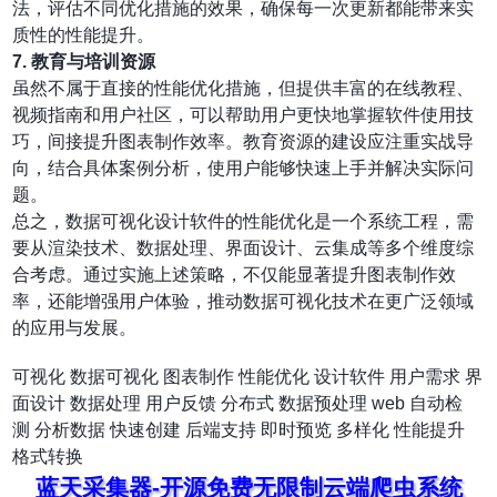
法，评估不同优化措施的效果，确保每一次更新都能带来实
质性的性能提升。
7.
教育与培训资源
虽然不属于直接的性能优化措施，但提供丰富的在线教程、
视频指南和用户社区，可以帮助用户更快地掌握软件使用技
巧，间接提升图表制作效率。教育资源的建设应注重实战导
向，结合具体案例分析，使用户能够快速上手并解决实际问
题。
总之，数据可视化设计软件的性能优化是一个系统工程，需
要从渲染技术、数据处理、界面设计、云集成等多个维度综
合考虑。通过实施上述策略，不仅能显著提升图表制作效
率，还能增强用户体验，推动数据可视化技术在更广泛领域
的应用与发展。
可视化
数据可视化
图表制作
性能优化
设计软件
用户需求
界
面设计
数据处理
用户反馈
分布式
数据预处理
web
自动检
测
分析数据
快速创建
后端支持
即时预览
多样化
性能提升
格式转换
蓝天采集器-开源免费无限制云端爬虫系统