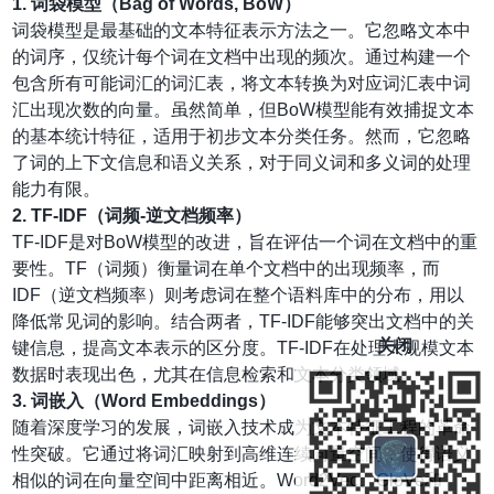
1. 词袋模型（Bag of Words, BoW）
词袋模型是最基础的文本特征表示方法之一。它忽略文本中
的词序，仅统计每个词在文档中出现的频次。通过构建一个
包含所有可能词汇的词汇表，将文本转换为对应词汇表中词
汇出现次数的向量。虽然简单，但BoW模型能有效捕捉文本
的基本统计特征，适用于初步文本分类任务。然而，它忽略
了词的上下文信息和语义关系，对于同义词和多义词的处理
能力有限。
2. TF-IDF（词频-逆文档频率）
TF-IDF是对BoW模型的改进，旨在评估一个词在文档中的重
要性。TF（词频）衡量词在单个文档中的出现频率，而
IDF（逆文档频率）则考虑词在整个语料库中的分布，用以
降低常见词的影响。结合两者，TF-IDF能够突出文档中的关
关闭
键信息，提高文本表示的区分度。TF-IDF在处理大规模文本
数据时表现出色，尤其在信息检索和文本分类领域。
3. 词嵌入（Word Embeddings）
随着深度学习的发展，词嵌入技术成为文本特征工程的革命
性突破。它通过将词汇映射到高维连续向量空间，使得语义
相似的词在向量空间中距离相近。Word2Vec、GloVe和