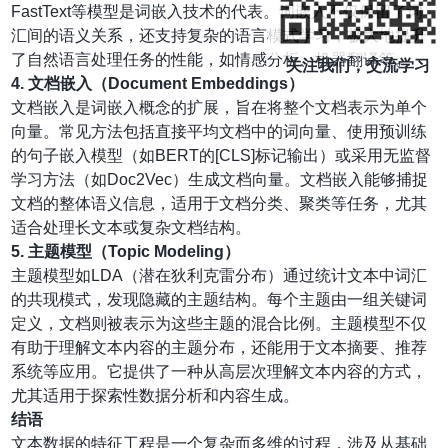
FastText等模型是词嵌入技术的代表。词嵌入不仅保留了词
汇间的语义关系，还支持复杂的语言模式学习，极大地提升
了自然语言处理任务的性能，如情感分析、机器翻译等。
关注我们，交流学习
4. 文档嵌入（Document Embeddings）
文档嵌入是词嵌入概念的扩展，旨在将整个文档表示为单个
向量。常见方法包括直接平均文档中的词向量、使用预训练
的句子嵌入模型（如BERT的[CLS]标记输出）或采用无监督
学习方法（如Doc2Vec）生成文档向量。文档嵌入能够捕捉
文档的整体语义信息，适用于文档分类、聚类等任务，尤其
适合处理长文本或复杂文档结构。
5. 主题模型（Topic Modeling）
主题模型如LDA（潜在狄利克雷分布）通过统计文本中词汇
的共现模式，发现隐藏的主题结构。每个主题由一组关键词
定义，文档则被表示为这些主题的混合比例。主题模型不仅
有助于理解文本内容的主题分布，还能用于文本摘要、推荐
系统等应用。它提供了一种从高层次理解文本内容的方式，
尤其适用于探索性数据分析和内容生成。
结语
文本数据的特征工程是一个复杂而多维的过程，涉及从基础