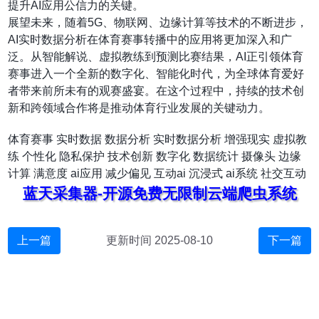
提升AI应用公信力的关键。
展望未来，随着5G、物联网、边缘计算等技术的不断进步，
AI实时数据分析在体育赛事转播中的应用将更加深入和广
泛。从智能解说、虚拟教练到预测比赛结果，AI正引领体育
赛事进入一个全新的数字化、智能化时代，为全球体育爱好
者带来前所未有的观赛盛宴。在这个过程中，持续的技术创
新和跨领域合作将是推动体育行业发展的关键动力。
体育赛事
实时数据
数据分析
实时数据分析
增强现实
虚拟教
练
个性化
隐私保护
技术创新
数字化
数据统计
摄像头
边缘
计算
满意度
ai应用
减少偏见
互动ai
沉浸式
ai系统
社交互动
蓝天采集器-开源免费无限制云端爬虫系统
上一篇
更新时间 2025-08-10
下一篇