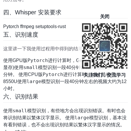
四、Whisper 安装要求
关闭
Pytorch ffmpeg setuptools-rust
五、识别速度
这里讲一下我使用过程用中得到的结果。
Pytorch
使用GPU版
进行计算时，GeForce MX150显卡(4G
small
显存)使用
模型识别一段40分钟左右的视频大约为30
Pytorch
分钟。 使用CPU版
进行计算时，Intel 酷睿i7
关注我们，交流学习
large
8550U使用
模型识别一段40分钟左右的视频大约为12
小时。
六、识别结果
small
使用
模型识别，有些地方会出现识别错误。有时也会
large
将识别结果以繁体汉字显示。 使用
模型识别，基本没
有看到错误，也不会出现识别结果以繁体汉字显示的情况。