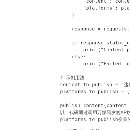
        "content": conte
        "platforms": pla
    }

    response = requests.
    if response.status_c
        print("Content p
    else:

        print("Failed to
# 示例用法

content_to_publish = 
platforms_to_publish = [
以上代码通过调用万媒易发的AP
platforms_to_publish
变量