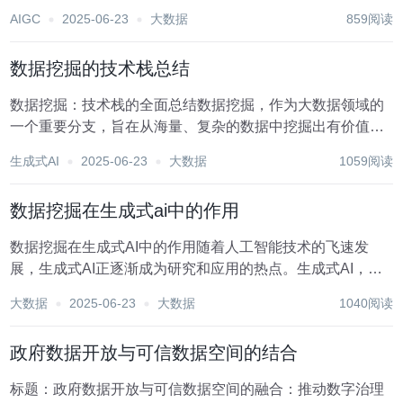
数据库的选择与管理至关重要，尤其是随着大数据时代的到
AIGC
2025-06-23
大数据
859阅读
来，传统的关系型数据库（SQL数据库）在某些场景下已难
以满足高效、灵活的数据处理需求。于是，非关系型...
数据挖掘的技术栈总结
数据挖掘：技术栈的全面总结数据挖掘，作为大数据领域的
一个重要分支，旨在从海量、复杂的数据中挖掘出有价值的
信息和知识。这一过程涉及多种技术和工具，构成了一个复
生成式AI
2025-06-23
大数据
1059阅读
杂而强大的技术栈。本文将全面总结数据挖掘的技术栈，从
数据预处理、数据挖掘算法、结果评估到可视化呈现，...
数据挖掘在生成式ai中的作用
数据挖掘在生成式AI中的作用随着人工智能技术的飞速发
展，生成式AI正逐渐成为研究和应用的热点。生成式AI，顾
名思义，是指能够生成新数据、文本、图像或音频的AI系
大数据
2025-06-23
大数据
1040阅读
统。这些系统通过学习大量数据，掌握了数据的内在规律和
特征，从而能够生成与训练数据相似甚至更具创新...
政府数据开放与可信数据空间的结合
标题：政府数据开放与可信数据空间的融合：推动数字治理