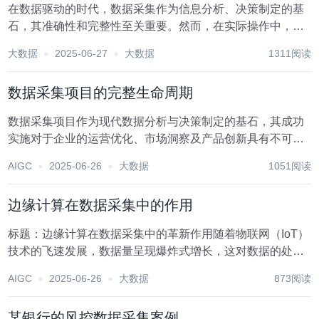
在数据驱动的时代，数据采集作为信息分析、决策制定的基
石，其准确性和完整性至关重要。然而，在实际操作中，数
据采集过程中常常会遇到各种错误，这些错误可能导致数据
大数据
2025-06-27
大数据
1311阅读
质量下降，进而影响后续的数据分析和业务决策。本文将探
讨数据采集中的常见错误及相应的避免方法，旨在提高...
数据采集项目的完整生命周期
数据采集项目作为现代数据分析与决策制定的基石，其成功
实施对于企业的运营优化、市场洞察及产品创新具有不可估
量的价值。一个完整的数据采集项目生命周期，从规划启动
AIGC
2025-06-26
大数据
1051阅读
到最终的数据应用与反馈，涉及多个关键阶段，每个阶段都
承载着特定的任务与挑战。以下是数据采集项目完整生...
边缘计算在数据采集中的作用
标题：边缘计算在数据采集中的革新作用随着物联网（IoT）
技术的飞速发展，数据量呈现爆炸式增长，这对数据的处
理、传输和存储提出了前所未有的挑战。在这一背景下，边
AIGC
2025-06-26
大数据
873阅读
缘计算作为一种分布式计算架构，正逐渐成为数据采集领域
的重要力量，它不仅优化了数据处理流程，还极大地...
某银行的风控数据采集案例