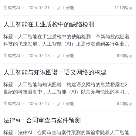
到社会生活的各个领域，其强大的数据处理能力和模式识别
生成式AI
2025-07-21
人工智能
1112阅读
技术为传统行业带来了颠覆性的变革。在法律领域，智能调
解的AI工具正逐渐成为纠纷解决机制中的一股...
人工智能在工业质检中的缺陷检测
标题：人工智能在工业质检中的缺陷检测：革新与挑战随着
科技的飞速发展，人工智能（AI）正逐步渗透到各行各业，
尤其在工业质检领域展现出前所未有的潜力。传统的工业质
生成式AI
2025-07-18
人工智能
993阅读
检依赖于人工目视检查，这种方法不仅效率低下，而且易受
人为因素影响，难以保证检测的一致性和准确性。而...
人工智能与知识图谱：语义网络的构建
标题：人工智能与知识图谱：构建语义网络的智慧桥梁在21
世纪的科技浪潮中，人工智能（AI）以其无与伦比的学习、
推理和决策能力，正逐步重塑我们的世界。而作为AI领域的
生成式AI
2025-07-17
人工智能
843阅读
一项重要技术，知识图谱以其独特的语义网络结构，为机器
理解世界提供了强大的支撑。本文将探讨人工智...
法律ai：合同审查与案件预测
标题：法律AI：合同审查与案件预测的新篇章随着人工智能