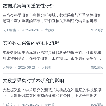
在探讨数据采集与统计分析之间的内在联系，以及它们...
数据采集与可重复性研究
在当今科学研究与数据分析领域，数据采集与可重复性研究
是两个至关重要的环节，它们直接关系到研究结果的可靠
性、有效性和科学性。随着大数据时代的到来，高效、准确
人工智能
2025-06-26
大数据
942阅读
的数据采集成为研究的基础，而可重复性则确保了研究结果
的验证与传承，共同推动着科学研究的进步与发展。 数...
实验数据采集的标准化流程
实验数据采集的标准化流程是确保科研结果准确、可重复和
可比性的基础。在科学研究、工程测试、市场调研等多个领
域，有效且标准化的数据采集对于得出科学结论至关重要。
大数据
2025-06-26
大数据
981阅读
以下是一个详细的实验数据采集标准化流程，旨在提供一个
全面而实用的指导框架。 1. 实验设计与规划 确...
大数据采集对学术研究的影响
大数据采集：学术研究的新范式与挑战在21世纪的科技浪潮
中，大数据以其前所未有的规模和复杂性，正逐步重塑各行
各业的面貌，学术研究领域也不例外。大数据采集作为大数
生成式AI
2025-06-26
大数据
824阅读