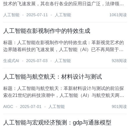
技术的飞速发展，其在各行各业的应用日益广泛，法律领域
也不例外。法律AI，作为人工智能与法律结合的产物，正逐
人工智能
2025-07-11
人工智能
1061阅读
步改变着传统法律服务行业的面貌，尤其在合同审查和案件
预测两大核心领域展现出巨大潜力。本文将深入探...
人工智能在影视制作中的特效生成
标题：人工智能在影视制作中的特效生成：革新视觉艺术的
边界随着科技的飞速发展，人工智能（AI）已不再局限于科
研领域，而是逐步渗透到我们日常生活的方方面面，其中影
生成式AI
2025-07-03
人工智能
928阅读
视制作行业便是其大展拳脚的一个重要舞台。特别是在特效
生成方面，AI技术的应用正以前所未有的方式重塑...
人工智能与航空航天：材料设计与测试
标题：人工智能与航空航天：革新材料设计与测试的前沿探
索在21世纪的科技浪潮中，人工智能（AI）与航空航天两大
领域的融合正引领着一场前所未有的变革。特别是在材料科
AIGC
2025-07-01
人工智能
901阅读
学与工程领域，AI技术的应用为航空航天材料的设计与测试
开辟了全新的路径，极大地加速了高性能材料的...
人工智能与宏观经济预测：gdp与通胀模型