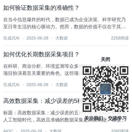
金融风控中的数据采集策略，分析其重要性、面临的挑战...
如何验证数据采集的准确性？
在当今信息爆炸的时代，数据已成为企业决策、科学研究乃
至日常生活的核心驱动力。然而，数据的价值不仅在于其数
量，更在于其质量——尤其是准确性。不准确的数据可能导
生成式AI
2025-06-28
大数据
2258阅读
致错误的判断、资源浪费甚至决策失误。因此，验证数据采
集的准确性是确保数据质量的关键步骤。以下是一套系...
如何优化长期数据采集项目？
关闭
在科研、商业分析、环境监测等众多领域中，长期数据采集
项目扮演着至关重要的角色。这些项目不仅要求数据的连续
性和完整性，还强调数据的质量与可靠性。优化长期数据采
生成式AI
2025-06-28
大数据
1890阅读
集项目，意味着在确保数据有效性的同时，提高采集效率、
降低成本并增强项目的可持续性。以下是一系列策略，...
高效数据采集：减少误差的5种方法
标题：高效数据采集：减少误差的五种关键方法在大数据与
关注我们，交流学习
人工智能时代，高效且准确的数据采集是决策制定、模型训
练及业务优化的基石。然而，数据采集过程中难免会遇到各
AIGC
2025-06-28
大数据
2060阅读