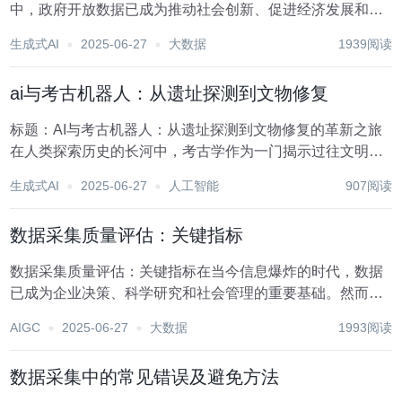
中，政府开放数据已成为推动社会创新、促进经济发展和提
升公共服务质量的关键力量。通过开放政府数据，不仅能够
生成式AI
2025-06-27
大数据
1939阅读
增强政府透明度，还能激发市场活力，鼓励公民参与社会治
理，形成政府与社会多元共治的良好局面。然而，实践...
ai与考古机器人：从遗址探测到文物修复
标题：AI与考古机器人：从遗址探测到文物修复的革新之旅
在人类探索历史的长河中，考古学作为一门揭示过往文明奥
秘的科学，始终扮演着至关重要的角色。然而，随着时代的
生成式AI
2025-06-27
人工智能
907阅读
发展，传统考古方法面临的挑战日益凸显：遗址环境复杂多
变、文物脆弱易损、人力资源有限等问题，限制了考...
数据采集质量评估：关键指标
数据采集质量评估：关键指标在当今信息爆炸的时代，数据
已成为企业决策、科学研究和社会管理的重要基础。然而，
数据的价值不仅在于其数量，更在于其质量。高质量的数据
AIGC
2025-06-27
大数据
1993阅读
能够为企业提供精准的洞察，助力科学发现，优化社会治
理。反之，低质量的数据则可能导致误导性的结论，甚至...
数据采集中的常见错误及避免方法