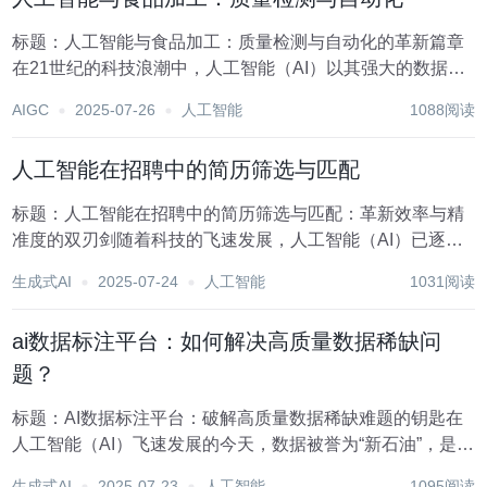
标题：人工智能与食品加工：质量检测与自动化的革新篇章
在21世纪的科技浪潮中，人工智能（AI）以其强大的数据处
理能力、精准的学习算法和无限的创新潜力，正逐步渗透并
AIGC
2025-07-26
人工智能
1088阅读
深刻改变着各行各业，其中食品加工行业便是受益显著的领
域之一。人工智能与食品加工的结合，特别是在质...
人工智能在招聘中的简历筛选与匹配
标题：人工智能在招聘中的简历筛选与匹配：革新效率与精
准度的双刃剑随着科技的飞速发展，人工智能（AI）已逐渐
渗透到我们生活的方方面面，而招聘领域也不例外。在人力
生成式AI
2025-07-24
人工智能
1031阅读
资源管理工作中，简历筛选与匹配是招聘流程中的关键环
节，直接关系到企业能否高效、准确地找到合适的人才...
ai数据标注平台：如何解决高质量数据稀缺问
题？
标题：AI数据标注平台：破解高质量数据稀缺难题的钥匙在
人工智能（AI）飞速发展的今天，数据被誉为“新石油”，是推
动AI模型训练与优化不可或缺的核心资源。然而，高质量数
生成式AI
2025-07-23
人工智能
1095阅读