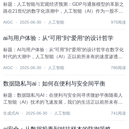
标题：人工智能与宏观经济预测：GDP与通胀模型的革新之
路在21世纪的数字化浪潮中，人工智能（AI）作为一股不可
忽视的力量，正逐步渗透至社会的每一个角落，其对宏观经
AIGC
2025-06-30
人工智能
975阅读
济预测的影响尤为显著。特别是在国内生产总值（GDP）与
通货膨胀（通胀）这两大核心经济指标的预测...
ai与用户体验：从“可用”到“爱用”的设计哲学
标题：AI与用户体验：从“可用”到“爱用”的设计哲学在数字化
时代的大潮中，人工智能（AI）正以前所未有的速度渗透到
我们生活的方方面面，从智能家居到自动驾驶，从个性化推
AIGC
2025-06-30
人工智能
786阅读
荐到智能客服，AI技术不仅重塑了行业格局，更深刻地改变
了用户体验的维度。在这一变革过程中，...
数据隐私与ai：如何在便利与安全间平衡
标题：数据隐私与AI：在便利与安全间寻求微妙平衡随着人
工智能（AI）技术的飞速发展，我们的生活正以前所未有的
速度被重塑。从智能家居到自动驾驶汽车，从个性化推荐到
生成式AI
2025-06-30
人工智能
741阅读
医疗诊断辅助，AI的应用无处不在，极大地提升了生活便利
性和工作效率。然而，这一切便利的背后，数据...