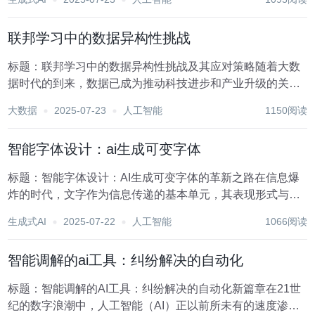
据的稀缺性成为了制约AI技术进一步突破的瓶颈。高质量的
标注数据不仅能够提升模型的准确性和泛...
联邦学习中的数据异构性挑战
标题：联邦学习中的数据异构性挑战及其应对策略随着大数
据时代的到来，数据已成为推动科技进步和产业升级的关键
要素。然而，数据的收集、存储与分析面临着前所未有的挑
大数据
2025-07-23
人工智能
1150阅读
战，尤其是数据隐私保护问题日益凸显。在此背景下，联邦
学习作为一种分布式机器学习框架应运而生，它允许多...
智能字体设计：ai生成可变字体
标题：智能字体设计：AI生成可变字体的革新之路在信息爆
炸的时代，文字作为信息传递的基本单元，其表现形式与传
达效率日益受到重视。字体设计，这一曾经依赖于设计师艺
生成式AI
2025-07-22
人工智能
1066阅读
术灵感与手工技艺的领域，正经历着一场由人工智能技术
（AI）引领的深刻变革。特别是AI生成可变字体的...
智能调解的ai工具：纠纷解决的自动化
标题：智能调解的AI工具：纠纷解决的自动化新篇章在21世
纪的数字浪潮中，人工智能（AI）正以前所未有的速度渗透