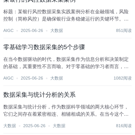
标题：某银行风控数据采集实践案例分析在金融领域，风险
控制（简称风控）是确保银行业务稳健运行的关键环节。随
着大数据、云计算和人工智能技术的飞速发展，现代银行越
AIGC
2025-06-26
大数据
851阅读
来越依赖于先进的数据采集与分析技术来强化其风控体系。
本文将详细探讨某银行在实施风控数据采集过程中的具...
零基础学习数据采集的5个步骤
在当今数据驱动的时代，数据采集作为信息分析和决策制定
的基础，其重要性不言而喻。对于零基础的学习者而言，掌
握数据采集技能可能看似一项艰巨的任务，但只要遵循系统
AIGC
2025-06-26
大数据
1082阅读
的方法，逐步深入，便能逐步掌握这一关键技能。以下是零
基础学习数据采集的五个步骤，旨在帮助初学者构建一...
数据采集与统计分析的关系
数据采集与统计分析，作为数据科学领域的两大核心环节，
它们之间存在着紧密相连、相辅相成的关系。在当今这个数
据驱动决策的时代，无论是企业运营、科学研究还是政策制
大数据
2025-06-26
大数据
816阅读
定，都离不开高质量的数据采集与精准的统计分析。本文旨