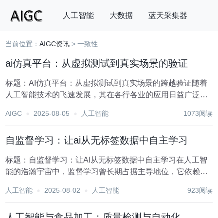
人工智能
大数据
蓝天采集器
当前位置：
AIGC资讯
> 一致性
搜索
ai仿真平台：从虚拟测试到真实场景的验证
标题：AI仿真平台：从虚拟测试到真实场景的跨越验证随着
人工智能技术的飞速发展，其在各行各业的应用日益广泛，
从自动驾驶汽车到智能制造，从智慧医疗到金融科技，AI正
AIGC
2025-08-05
人工智能
1073阅读
深刻改变着我们的生活与工作方式。然而，AI系统的开发与
应用并非一帆风顺，安全性、可靠性及性能优化...
自监督学习：让ai从无标签数据中自主学习
标题：自监督学习：让AI从无标签数据中自主学习在人工智
能的浩瀚宇宙中，监督学习曾长期占据主导地位，它依赖于
大量标注精确的数据来训练模型，从而实现高精度的预测或
人工智能
2025-08-02
人工智能
923阅读
分类任务。然而，随着数据量的爆炸式增长和标注成本的高
昂，人们开始探索如何在缺乏明确标签的情况下，让...
人工智能与食品加工：质量检测与自动化