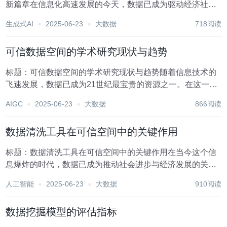
新篇章在信息化高速发展的今天，数据已成为驱动经济社会
发展的关键要素。政府作为公共数据的最大持有者，其数据
生成式AI
2025-06-23
大数据
718阅读
开放不仅关乎透明度与公信力的提升，更是激发市场活力、
促进创新、优化资源配置的重要途径。与此同时，可信...
可信数据空间的学术研究现状与趋势
标题：可信数据空间的学术研究现状与趋势随着信息技术的
飞速发展，数据已成为21世纪最宝贵的资源之一。在这一背
景下，可信数据空间（Trusted Data Spaces, TDS）的概念
AIGC
2025-06-23
大数据
866阅读
应运而生，旨在构建一个安全、高效、可互操作的数据共享
环境，促进跨组织、跨领...
数据清洗工具在可信空间中的关键作用
标题：数据清洗工具在可信空间中的关键作用在当今这个信
息爆炸的时代，数据已成为推动社会进步与经济发展的关键
要素。无论是企业决策、科学研究还是政府治理，都离不开
人工智能
2025-06-23
大数据
910阅读
高质量的数据支持。然而，原始数据往往伴随着噪声、缺失
值、异常值等问题，这些问题若不加以解决，将严重影...
数据挖掘模型的评估指标