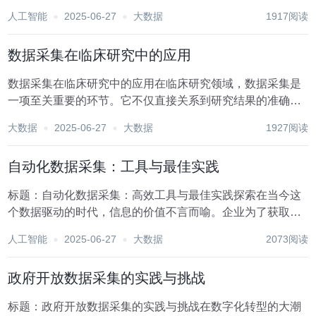
础，其重要性不言而喻。随着技术的不断进步，数据采集正
人工智能
2025-06-27
大数据
1917阅读
逐步迈向自动化与智能化的全新阶段，这不仅极大地提升了
数据采集的效率与质量，更为各行各业带来了前所未有...
数据采集在临床研究中的应用
数据采集在临床研究中的应用在临床研究领域，数据采集是
一项至关重要的环节。它不仅直接关系到研究结果的准确性
和可靠性，还影响着后续医疗决策的制定与实施。随着科技
大数据
2025-06-27
大数据
1927阅读
的飞速发展，数据采集手段和技术也在不断更新迭代，为临
床研究提供了更为丰富、精确的数据支持。一、数据采...
自动化数据采集：工具与最佳实践
标题：自动化数据采集：高效工具与最佳实践探索在当今这
个数据驱动的时代，信息的价值不言而喻。企业为了获取竞
争优势，必须能够高效地收集、处理和分析海量数据。自动
人工智能
2025-06-27
大数据
2073阅读
化数据采集作为这一过程中的关键环节，不仅能够显著提高
数据收集的效率，还能确保数据的准确性和时效性。本...
政府开放数据采集的实践与挑战
标题：政府开放数据采集的实践与挑战在数字化转型的大潮