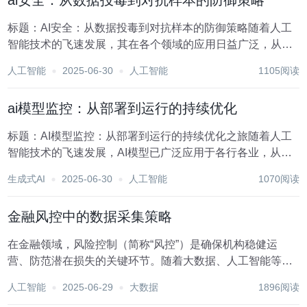
ai安全：从数据投毒到对抗样本的防御策略
标题：AI安全：从数据投毒到对抗样本的防御策略随着人工
智能技术的飞速发展，其在各个领域的应用日益广泛，从自
动驾驶汽车到医疗诊断，从金融分析到智能客服，AI正深刻
人工智能
2025-06-30
人工智能
1105阅读
改变着我们的生活与工作方式。然而，与AI技术的广泛应用
相伴而来的，是日益凸显的安全问题。其中，数...
ai模型监控：从部署到运行的持续优化
标题：AI模型监控：从部署到运行的持续优化之旅随着人工
智能技术的飞速发展，AI模型已广泛应用于各行各业，从智
能客服到自动驾驶，从金融风控到医疗健康，AI正逐步改变
生成式AI
2025-06-30
人工智能
1070阅读
我们的生活方式和工作模式。然而，AI模型的部署并非终
点，而是一个持续优化与监控的开始。一个高效...
金融风控中的数据采集策略
在金融领域，风险控制（简称“风控”）是确保机构稳健运
营、防范潜在损失的关键环节。随着大数据、人工智能等技
术的飞速发展，数据采集策略在金融风控中的应用日益广
人工智能
2025-06-29
大数据
1896阅读
泛，成为提升风控效率与精准度的核心驱动力。本文将探讨