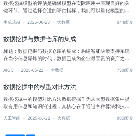
数据挖掘模型的评估是确保模型在实际应用中表现良好的关
键环节。通过选择合适的评估指标，我们可以量化模型的性
能，理解其优缺点，进而做出调整和优化。数据挖掘领域涉
生成式AI
2025-06-23
大数据
844阅读
及的任务类型多样，包括分类、回归、聚类、关联规则挖掘
等，每种任务都有其特定的评估指标。以下是对数据挖...
数据挖掘与数据仓库的集成
标题：数据挖掘与数据仓库的集成：构建智能决策支持系统
在当今信息爆炸的时代，数据已成为企业最宝贵的资产之
一。如何高效地收集、存储、分析并利用这些数据，以驱动
AIGC
2025-06-22
大数据
758阅读
业务决策，是企业持续发展和竞争优势构建的关键。数据挖
掘与数据仓库的集成，正是这一背景下应运而生的重要技...
数据挖掘中的模型对比方法
数据挖掘中的模型对比方法数据挖掘作为从大型数据集中提
取有用信息和知识的过程，其核心在于通过各种算法和技术
来构建预测或描述性模型。这些模型能够帮助我们理解数据
人工智能
2025-06-22
大数据
805阅读
的内在规律，预测未来的趋势，以及发现潜在的商业机会或
风险。然而，在实际应用中，我们往往会面临多种模型...